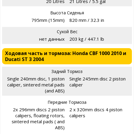
20 Litres
21 Litres / 5.5 gal
Высота Сиденья
795mm (15mm)
820 mm / 32.3 in
Сухой Вес
нет данных
203 kg / 447.1 lb
Ходовая часть и тормоза: Honda CBF 1000 2010 и
Ducati ST 3 2004
Задний Тормоз
Single 240mm disc, 1 piston
Single 245mm disc 2 piston
caliper, sintered metal pads
caliper
(and ABS)
Передние Тормоза
2x 296mm discs 2 piston
2 x 320mm discs 4 piston
calipers, floating rotors,
calipers
sintered metal pads ( and
ABS)