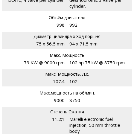
DOHC, 4 valve per cylinder.
desmodromic 3 valve per
cylinder.
Объём двигателя
998
992
Диаметр цилиндра х Ход поршня
75 x 56,5 mm
94 x 71.5 mm
Макс. Мощность
79 KW @ 9000 rpm
102 hp 75 kW @ 8750 rpm
Макс. Мощность, Л.с.
107.4
102
Макс.мощность на об/мин.
9000
8750
Степень Сжатия
11.2;1
Marelli electronic fuel
injection, 50 mm throttle
body