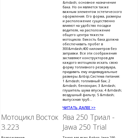
&mdash; основное назначение
бака. Но он является также
важным элементом эстетического
оформления. Его форма, размеры
и расположение существенно
влияют на удобство посадки
водителя, на расположение
общего центра тяжести
мотоцикла. Емкость бака должна
обеспечивать пробег в
300&mdash;400 километров без
заправки. Все эти соображения
заставляют конструкторов для
каждого мотоцикла искать свою
форму топливного резервуара,
придавать ему индивидуальные
размеры.&nbsp;Система питания:
1 &mdash; топливный бак; 2
&mdash; бензокран; 3 &mdash;
глушитель шума впуска; 4 &mdash;
воздушный фильтр; 5 &mdash;
выпускная труб...
ЧИТАТЬ ДАЛЕЕ >>
Мотоцикл Восток
Ява 250 Триал -
3.223
Jawa 250 Trial
Возрождение
Триал для всех &nbsp; Jawa 250