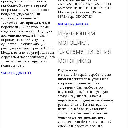
провода к светосигнальным
2&mdash; шайба; 3&mdash; гайка;
приборам. В результате этой
4&mdash; язык.Е. ИСАЕВ115583, г.
операции, занимающей около
Москва,ул. Ясеневая, 35, кв.
получаса, двухколесный
357&nbsp;1980N07P33
мотороллер становится
трехколесным, пригодным для
ЧИТАТЬ ДАЛЕЕ >>
перевозки 225 кг груза, кроме
Изучающим
водителя и пассажира. Еще одно
достоинство модуля &mdash;
опрокидывающийся кузов,
мотоцикл.
существенно облегчающий
разгрузку сыпучих грузов. &nbsp;
Система питания
Модуль во многом унифицирован
с грузовым мотороллером: у него
мотоцикла
такие же колеса с тормозами,
подвеска, ре...
Изучающим
ЧИТАТЬ ДАЛЕЕ >>
мотоцикл&nbsp;&nbsp;К системе
питания двигателя внутреннего
сгорания обычно относят
топливный бак, карбюратор,
впускной патрубок, выпускную
трубу и глушитель. В таком
порядке мы и будем эти элементы
рассматривать. Как явствует из
названия, в баке на мотоцикле
хранится запас топлива: чистого
бензина для четырехтактного
двигателя или бензино-масля-ной
смеси для двухтактного. Это