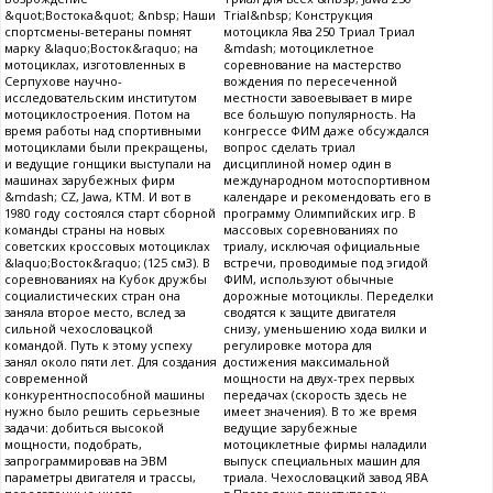
&quot;Востока&quot; &nbsp; Наши
Trial&nbsp; Конструкция
спортсмены-ветераны помнят
мотоцикла Ява 250 Триал Триал
марку &laquo;Восток&raquo; на
&mdash; мотоциклетное
мотоциклах, изготовленных в
соревнование на мастерство
Серпухове научно-
вождения по пересеченной
исследовательским институтом
местности завоевывает в мире
мотоциклостроения. Потом на
все большую популярность. На
время работы над спортивными
конгрессе ФИМ даже обсуждался
мотоциклами были прекращены,
вопрос сделать триал
и ведущие гонщики выступали на
дисциплиной номер один в
машинах зарубежных фирм
международном мотоспортивном
&mdash; CZ, Jawa, KTM. И вот в
календаре и рекомендовать его в
1980 году состоялся старт сборной
программу Олимпийских игр. В
команды страны на новых
массовых соревнованиях по
советских кроссовых мотоциклах
триалу, исключая официальные
&laquo;Восток&raquo; (125 см3). В
встречи, проводимые под эгидой
соревнованиях на Кубок дружбы
ФИМ, используют обычные
социалистических стран она
дорожные мотоциклы. Переделки
заняла второе место, вслед за
сводятся к защите двигателя
сильной чехословацкой
снизу, уменьшению хода вилки и
командой. Путь к этому успеху
регулировке мотора для
занял около пяти лет. Для создания
достижения максимальной
современной
мощности на двух-трех первых
конкурентноспособной машины
передачах (скорость здесь не
нужно было решить серьезные
имеет значения). В то же время
задачи: добиться высокой
ведущие зарубежные
мощности, подобрать,
мотоциклетные фирмы наладили
запрограммировав на ЭВМ
выпуск специальных машин для
параметры двигателя и трассы,
триала. Чехословацкий завод ЯВА