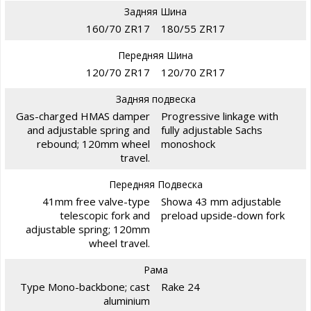
Задняя Шина
160/70 ZR17
180/55 ZR17
Передняя Шина
120/70 ZR17
120/70 ZR17
Задняя подвеска
Gas-charged HMAS damper
Progressive linkage with
and adjustable spring and
fully adjustable Sachs
rebound; 120mm wheel
monoshock
travel.
Передняя Подвеска
41mm free valve-type
Showa 43 mm adjustable
telescopic fork and
preload upside-down fork
adjustable spring; 120mm
wheel travel.
Рама
Type Mono-backbone; cast
Rake 24
aluminium