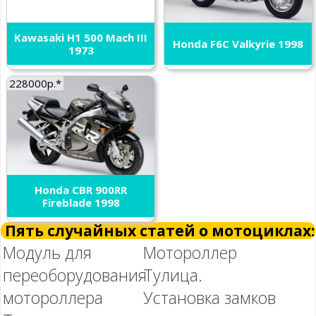
Kawasaki H1 500 Mach III
Honda F6C Valkyrie 1998
1973
228000р.*
Honda CBR 900RR
Fireblade 1998
Пять случайных статей о мотоциклах:
Модуль для
Мотороллер
переоборудования
Тулица.
мотороллера
Установка замков