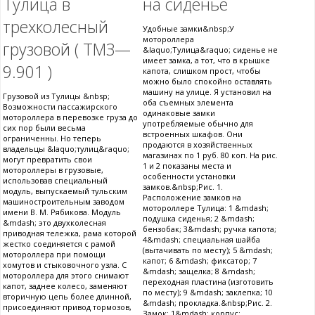
Тулица в
на сиденье
трехколесный
Удобные замки&nbsp;У
мотороллера
грузовой ( ТМЗ—
&laquo;Тулица&raquo; сиденье не
имеет замка, а тот, что в крышке
9.901 )
капота, слишком прост, чтобы
можно было спокойно оставлять
машину на улице. Я установил на
Грузовой из Тулицы &nbsp;
оба съемных элемента
Возможности пассажирского
одинаковые замки
мотороллера в перевозке груза до
употребляемые обычно для
сих пор были весьма
встроенных шкафов. Они
ограниченны. Но теперь
продаются в хозяйственных
владельцы &laquo;тулиц&raquo;
магазинах по 1 руб. 80 коп. На рис.
могут превратить свои
1 и 2 показаны места и
мотороллеры в грузовые,
особенности установки
использовав специальный
замков.&nbsp;Рис. 1.
модуль, выпускаемый тульским
Расположение замков на
машиностроительным заводом
мотороллере Тулица: 1 &mdash;
имени В. М. Рябикова. Модуль
подушка сиденья; 2 &mdash;
&mdash; это двухколесная
бензобак; 3&mdash; ручка капота;
приводная тележка, рама которой
4&mdash; специальная шайба
жестко соединяется с рамой
(вытачивать по месту); 5 &mdash;
мотороллера при помощи
капот; 6 &mdash; фиксатор; 7
хомутов и стыковочного узла. С
&mdash; защелка; 8 &mdash;
мотороллера для этого снимают
переходная пластина (изготовить
капот, заднее колесо, заменяют
по месту); 9 &mdash; заклепка; 10
вторичную цепь более длинной,
&mdash; прокладка.&nbsp;Рис. 2.
присоединяют привод тормозов,
Замок: 1&mdash; корпус;