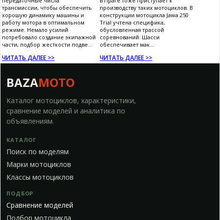
передаточные числа
в Праге тоже приступает к
трансмиссии, чтобы обеспечить
производству таких мотоциклов. В
хорошую динамику машины и
конструкции мотоцикла Jawa 250
работу мотора в оптимальном
Trial учтена специфика,
режиме. Немало усилий
обусловленная трассой
потребовало создание экипажной
соревнований. Шасси
части, подбор жесткости подве...
обеспечивает мак...
ЧИТАТЬ ДАЛЕЕ >>
ЧИТАТЬ ДАЛЕЕ >>
BAZA
MOTO
Каталог мотоциклов, характеристики,
сравнение моделей и аналитика по
объявлениям.
КАТАЛОГ
Поиск по моделям
Марки мотоциклов
Классы мотоциклов
ПОДБОР
Сравнение моделей
Подбор мотоцикла