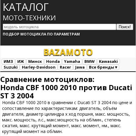
КАТАЛОГ
МОТО-ТЕХНИКИ
ПОДБОР МОТОЦИКЛА ПО ПАРАМЕТРАМ
BAZA
MOTO
ИМЗ
ИЖ
Минск
Honda
Yamaha
BMW
Kawasaki
Suzuki
Harley-Davidson
Racer
Jawa
Все бренды ▾
Все марки
Загрузка...
Сравнение мотоциклов:
Honda CBF 1000 2010 против Ducati
ST 3 2004
Honda CBF 1000 2010 в сравнении с Ducati ST 3 2004 по цене и
сопоставление по характеристикам: двигатель, объём
двигателя, диаметр цилиндра х ход поршня, макс. мощность,
макс. мощность, л.с., макс.мощность на об/мин., степень
сжатия, макс. крутящий момент, макс. момент, нм., макс.
крутящий момент на об/мин.