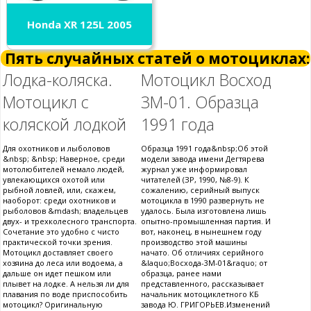
Honda XR 125L 2005
Пять случайных статей о мотоциклах:
Лодка-коляска.
Мотоцикл Восход
Мотоцикл с
3М-01. Образца
коляской лодкой
1991 года
Для охотников и лыболовов
Образца 1991 года&nbsp;Об этой
&nbsp; &nbsp; Наверное, среди
модели завода имени Дегтярева
мотолюбителей немало людей,
журнал уже информировал
увлекающихся охотой или
читателей (ЗР, 1990, №8-9). К
рыбной ловлей, или, скажем,
сожалению, серийный выпуск
наоборот: среди охотников и
мотоцикла в 1990 развернуть не
рыболовов &mdash; владельцев
удалось. Была изготовлена лишь
двух- и трехколесного транспорта.
опытно-промышленная партия. И
Сочетание это удобно с чисто
вот, наконец, в нынешнем году
практической точки зрения.
производство этой машины
Мотоцикл доставляет своего
начато. Об отличиях серийного
хозяина до леса или водоема, а
&laquo;Восхода-3М-01&raquo; от
дальше он идет пешком или
образца, ранее нами
плывет на лодке. А нельзя ли для
представленного, рассказывает
плавания по воде приспособить
начальник мотоциклетного КБ
мотоцикл? Оригинальную
завода Ю. ГРИГОРЬЕВ.Изменений