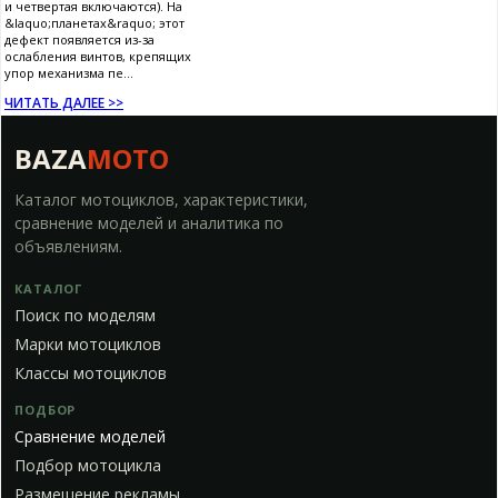
и четвертая включаются). На
&laquo;планетах&raquo; этот
дефект появляется из-за
ослабления винтов, крепящих
упор механизма пе...
ЧИТАТЬ ДАЛЕЕ >>
BAZA
MOTO
Каталог мотоциклов, характеристики,
сравнение моделей и аналитика по
объявлениям.
КАТАЛОГ
Поиск по моделям
Марки мотоциклов
Классы мотоциклов
ПОДБОР
Сравнение моделей
Подбор мотоцикла
Размещение рекламы