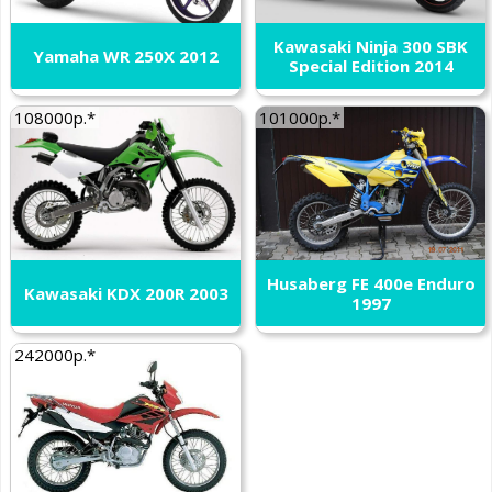
Kawasaki Ninja 300 SBK
Yamaha WR 250X 2012
Special Edition 2014
108000р.*
101000р.*
Husaberg FE 400e Enduro
Kawasaki KDX 200R 2003
1997
242000р.*