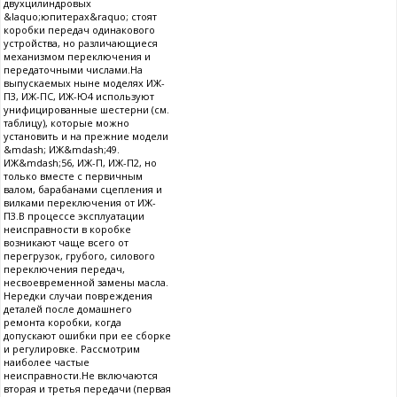
двухцилиндровых
&laquo;юпитерах&raquo; стоят
коробки передач одинакового
устройства, но различающиеся
механизмом переключения и
передаточными числами.На
выпускаемых ныне моделях ИЖ-
П3, ИЖ-ПС, ИЖ-Ю4 используют
унифицированные шестерни (см.
таблицу), которые можно
установить и на прежние модели
&mdash; ИЖ&mdash;49.
ИЖ&mdash;56, ИЖ-П, ИЖ-П2, но
только вместе с первичным
валом, барабанами сцепления и
вилками переключения от ИЖ-
П3.В процессе эксплуатации
неисправности в коробке
возникают чаще всего от
перегрузок, грубого, силового
переключения передач,
несвоевременной замены масла.
Нередки случаи повреждения
деталей после домашнего
ремонта коробки, когда
допускают ошибки при ее сборке
и регулировке. Рассмотрим
наиболее частые
неисправности.Не включаются
вторая и третья передачи (первая