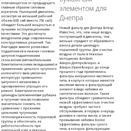
отличающегося от предыдущего
элементом для
главным образом силовым
агрегатом. Нынешний двигатель,
Днепра
несмотря на меньший рабочий
объем (650 см8 вместо 750 см3),
обладает большей мощностью и
Новый фильтр для Днепра &nbsp;
лучшими эксплуатационными
Известно, что, чем чище воздух,
качествами. Это достигнуто
поступающий в двигатель, тем
внедрением ряда современных
меньше страдают от абразивного
конструктивных решений. Так,
износа детали цилиндро-
благодаря замене роликовых
поршневой группы. Для очистки
подшипников в нижних головках
воздуха от пыли в тяжелых
шатунов подшипниками
мотоциклах &mdash;
скольжения (автомобильными
&laquo;Днепре&raquo; и
биметаллическими вкладышами) и
&laquo;Урале&raquo; до конца
применению цельного чугунного
прошлого года применялись
коленчатого вала увеличен
фильтры инерционно-масляного
моторесурс кривошипно-
типа, в корпусе которых имеются
шатунного механизма и
масляная ванна и фильтрующий
одновременно упрощен его
элемент в виде набивки из
ремонт. Биметаллические
синтетических волокон. Такие
цилиндры (алюминиевая рубашка
фильтры обладают сравнительно
и чугунная гильза) позволили
низкой эффективностью очистки
значительно снизить по
воздуха, требуют частого
сравнению с прежними
обслуживания, в первую очередь
цельными чугунными
доливки и смены масла, а также
теплонапряженность поршневой
промывания набивки.Более
группы и обеспечить ее
эффективны фильтры сухого
работоспособность при
типа, в которых фильтрующим
длительной езде в тяжелых