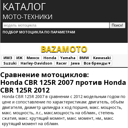
КАТАЛОГ
МОТО-ТЕХНИКИ
ПОДБОР МОТОЦИКЛА ПО ПАРАМЕТРАМ
BAZA
MOTO
ИМЗ
ИЖ
Минск
Honda
Yamaha
BMW
Kawasaki
Suzuki
Harley-Davidson
Racer
Jawa
Все бренды ▾
Все марки
Загрузка...
Сравнение мотоциклов:
Honda CBR 125R 2007 против Honda
CBR 125R 2012
Honda CBR 125R 2007 в сравнении с 2012 модельным годом по
цене и сопоставление по характеристикам: двигатель, объём
двигателя, диаметр цилиндра х ход поршня, макс. мощность,
макс. мощность, л.с., макс.мощность на об/мин., степень
сжатия, макс. крутящий момент, макс. момент, нм., макс.
крутящий момент на об/мин.