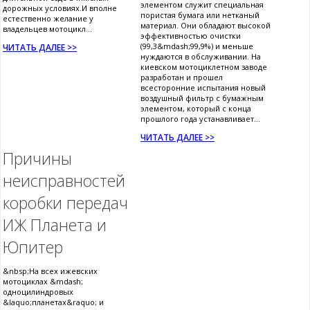
элементом служит специальная
дорожных условиях.И вполне
пористая бумага или нетканый
естественно желание у
материал. Они обладают высокой
владельцев мотоцикл...
эффективностью очистки
(99,3&mdash;99,9%) и меньше
ЧИТАТЬ ДАЛЕЕ >>
нуждаются в обслуживании. На
киевском мотоциклетном заводе
разработан и прошел
всесторонние испытания новый
воздушный фильтр с бумажным
элементом, который с конца
прошлого года устанавливает...
ЧИТАТЬ ДАЛЕЕ >>
Причины
неисправностей
коробки передач
ИЖ Планета и
Юпитер
&nbsp;На всех ижевских
мотоциклах &mdash;
одноцилиндровых
&laquo;планетах&raquo; и