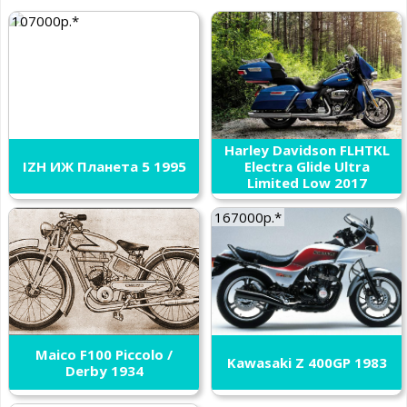
107000р.*
Harley Davidson FLHTKL
IZH ИЖ Планета 5 1995
Electra Glide Ultra
Limited Low 2017
167000р.*
Maico F100 Piccolo /
Kawasaki Z 400GP 1983
Derby 1934