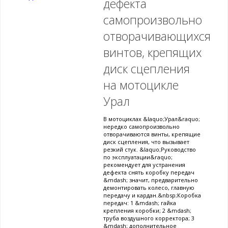
дефекта
самопроизвольно
отворачивающихся
винтов, крепящих
диск сцепления
на мотоцикле
Урал
В мотоциклах &laquo;Урал&raquo;
нередко самопроизвольно
отворачиваются винты, крепящие
диск сцепления, что вызывает
резкий стук. &laquo;Руководство
по эксплуатации&raquo;
рекомендует для устранения
дефекта снять коробку передач
&mdash; значит, предварительно
демонтировать колесо, главную
передачу и кардан.&nbsp;Коробка
передач: 1 &mdash; гайка
крепления коробки; 2 &mdash;
труба воздушного корректора; 3
&mdash; дополнительное