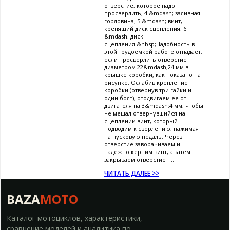
отверстие, которое надо
просверлить; 4 &mdash; заливная
горловина; 5 &mdash; винт,
крепящий диск сцепления; 6
&mdash; диск
сцепления.&nbsp;Надобность в
этой трудоемкой работе отпадает,
если просверлить отверстие
диаметром 22&mdash;24 мм в
крышке коробки, как показано на
рисунке. Ослабив крепление
коробки (отвернув три гайки и
один болт), отодвигаем ее от
двигателя на 3&mdash;4 мм, чтобы
не мешал отвернувшийся на
сцеплении винт, который
подводим к сверлению, нажимая
на пусковую педаль. Через
отверстие заворачиваем и
надежно керним винт, а затем
закрываем отверстие п...
ЧИТАТЬ ДАЛЕЕ >>
BAZA
MOTO
Каталог мотоциклов, характеристики,
сравнение моделей и аналитика по