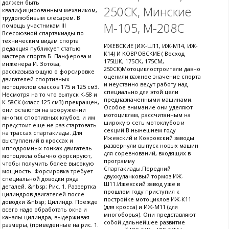
должен быть
250СК, Минские
квалифицированным механиком,
трудолюбивым слесарем. В
М-105, М-208С
помощь участникам III
Всесоюзной спартакиады по
техническим видам спорта
ИЖЕВСКИЕ (ИЖ-Ш11, ИЖ-М14, ИЖ-
редакция публикует статью
К14) И КОВРОВСКИЕ ( Восход
мастера спорта Б. Панферова и
175ШК, 175СК, 175СМ,
инженера И. Зотова,
250СК)Мотоциклостроители давно
рассказывающую о форсировке
оценили важное значение спорта
двигателей спортивных
и неустанно ведут работу над
мотоциклов классов 175 и 125 см3.
специально для этой цели
Несмотря на то что выпуск К-58 и
предназначенными машинами.
К-58СК (класс 125 см3) прекращен,
Особое внимание они уделяют
они остаются на вооружении
мотоциклам, рассчитанным на
многих спортивных клубов, и им
широкую сеть мотоклубов и
предстоит еще не раз стартовать
секций.В нынешнем году
на трассах спартакиады. Для
Ижевский и Ковровский заводы
выступлений в кроссах и
развернули выпуск новых машин
ипподромных гонках двигатель
для соревнований, входящих в
мотоцикла обычно форсируют,
программу
чтобы получить более высокую
Спартакиады.Передний
мощность. Форсировка требует
двухкулачковый тормоз ИЖ-
специальной доводки ряда
Ш11.Ижевский завод уже в
деталей. &nbsp; Рис. 1. Развертка
прошлом году приступил к
цилиндров двигателей после
постройке мотоциклов ИЖ-К11
доводки &nbsp; Цилиндр. Прежде
(для кросса) и ИЖ-М11 (для
всего надо обработать окна и
многоборья). Они представляют
каналы цилиндра, выдерживая
собой дальнейшее развитие
размеры, (приведенные на рис. 1.