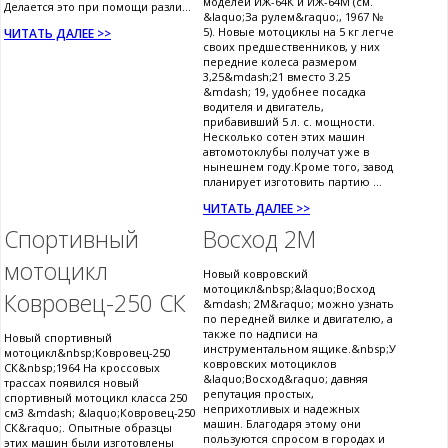
моделей ИЖ-64К и ИЖ-64М (см.
Делается это при помощи разли...
&laquo;За рулем&raquo;, 1967 №
5). Новые мотоциклы на 5 кг легче
ЧИТАТЬ ДАЛЕЕ >>
своих предшественников, у них
передние колеса размером
3,25&mdash;21 вместо 3.25
&mdash; 19, удобнее посадка
водителя и двигатель,
прибавивший 5 л. с. мощности.
Несколько сотен этих машин
автомотоклубы получат уже в
нынешнем году.Кроме того, завод
планирует изготовить партию ...
ЧИТАТЬ ДАЛЕЕ >>
Спортивный
Восход 2М
мотоцикл
Новый ковровский
мотоцикл&nbsp;&laquo;Восход
Ковровец-250 СК
&mdash; 2М&raquo; можно узнать
по передней вилке и двигателю, а
также по надписи на
Новый спортивный
инструментальном ящике.&nbsp;У
мотоцикл&nbsp;Ковровец-250
ковровских мотоциклов
СК&nbsp;1964 На кроссовых
&laquo;Восход&raquo; давняя
трассах появился новый
репутация простых,
спортивный мотоцикл класса 250
неприхотливых и надежных
см3 &mdash; &laquo;Ковровец-250
машин. Благодаря этому они
СК&raquo;. Опытные образцы
пользуются спросом в городах и
этих машин были изготовлены