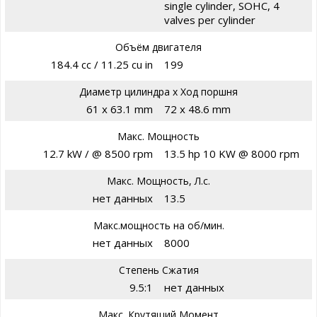
single cylinder, SOHC, 4
valves per cylinder
Объём двигателя
184.4 cc / 11.25 cu in
199
Диаметр цилиндра х Ход поршня
61 x 63.1 mm
72 x 48.6 mm
Макс. Мощность
12.7 kW / @ 8500 rpm
13.5 hp 10 KW @ 8000 rpm
Макс. Мощность, Л.с.
нет данных
13.5
Макс.мощность на об/мин.
нет данных
8000
Степень Сжатия
9.5:1
нет данных
Макс. Крутящий Момент