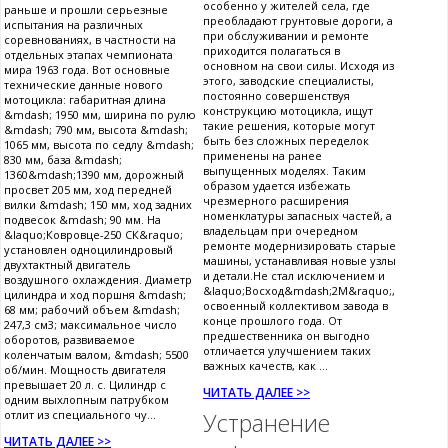
особенно у жителей села, где
раньше и прошли серьезные
преобладают грунтовые дороги, а
испытания на различных
при обслуживании и ремонте
соревнованиях, в частности на
приходится полагаться в
отдельных этапах чемпионата
основном на свои силы. Исходя из
мира 1963 года. Вот основные
этого, заводские специалисты,
технические данные нового
постоянно совершенствуя
мотоцикла: габаритная длина
конструкцию мотоцикла, ищут
&mdash; 1950 мм, ширина по рулю
такие решения, которые могут
&mdash; 790 мм, высота &mdash;
быть без сложных переделок
1065 мм, высота по седлу &mdash;
применены на ранее
830 мм, база &mdash;
выпущенных моделях. Таким
1360&mdash;1390 мм, дорожный
образом удается избежать
просвет 205 мм, ход передней
чрезмерного расширения
вилки &mdash; 150 мм, ход задних
номенклатуры запасных частей, а
подвесок &mdash; 90 мм. На
владельцам при очередном
&laquo;Ковровце-250 СК&raquo;
ремонте модернизировать старые
установлен одноцилиндровый
машины, устанавливая новые узлы
двухтактный двигатель
и детали.Не стал исключением и
воздушного охлаждения. Диаметр
&laquo;Восход&mdash;2М&raquo;,
цилиндра и ход поршня &mdash;
освоенный коллективом завода в
68 мм; рабочий объем &mdash;
конце прошлого года. От
247,3 см3; максимальное число
предшественника он выгодно
оборотов, развиваемое
отличается улучшением таких
коленчатым валом, &mdash; 5500
важных качеств, как ...
об/мин. Мощность двигателя
превышает 20 л. с. Цилиндр с
ЧИТАТЬ ДАЛЕЕ >>
одним выхлопным патрубком
отлит из специального чу...
Устранение
ЧИТАТЬ ДАЛЕЕ >>