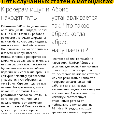
Пять случайных статей о мотоциклах:
К рокерам ищут и
Абрис
находят путь
устанавливается
так. Что такое
Работники ГАИ и общественные
организации Ленинграда &nbsp;
абрис, когда
Мы не были готовы к работе с
рокерами и вначале взирали на
абрис
них как бы со стороны, надеясь,
что все само собой образуется.
нарушается ?
Пощипывали наиболее активных
и злостных нарушителей-
мотоциклистов, а рокерство все
Что такое абрис, когда абрис
ширилось, вырастало в явление, о
нарушается ?&nbsp;Абрис это
нем заговорили все. Население
угол, определяющий положение
буквально завалило жалобами
полюсов ротора генератора
партийные и советские органы. В
относительно башмаков статора в
дежурной части, у руководства
момент размыкания контактов
управления ГАИ обрывались
прерывателя.Для надежной
телефоны. Страсти подогревала
работы двигателя всегда
печать. Рокеры поняли, что в
желательно подавать на свечу ток
покое их не оставят. А мы,
максимальной величины. Этот
работники правоохранительных
максимум соответствует
органов, уяснили, что надо
отклонению ротора от
предпринимать энергичные
нейтрального положения на
меры. Но какие? Опыта не было. Я
7&mdash;9 градусов по ходу
до сих пор помню первое
вращения в момент разрыва
совещание по проблеме рокеров