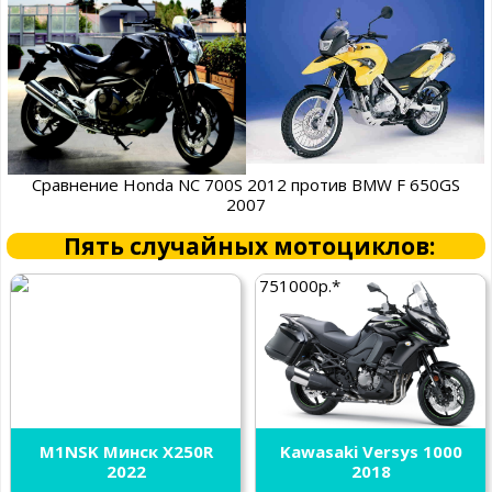
Сравнение Honda NC 700S 2012 против BMW F 650GS
2007
Пять случайных мотоциклов:
751000р.*
M1NSK Минск X250R
Kawasaki Versys 1000
2022
2018