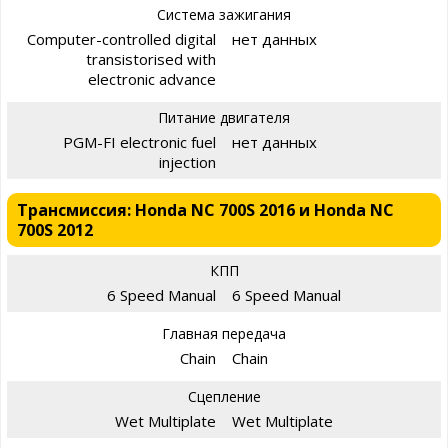
Система зажигания
Computer-controlled digital
нет данных
transistorised with
electronic advance
Питание двигателя
PGM-FI electronic fuel
нет данных
injection
Трансмиссия: Honda NC 700S 2016 и Honda NC
700S 2012
КПП
6 Speed Manual
6 Speed Manual
Главная передача
Chain
Chain
Сцепление
Wet Multiplate
Wet Multiplate