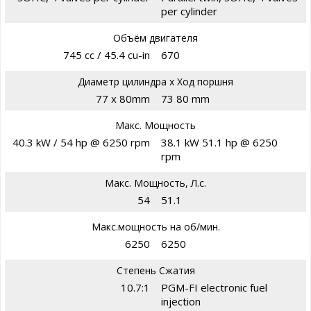
per cylinder
Объём двигателя
745 cc / 45.4 cu-in
670
Диаметр цилиндра х Ход поршня
77 x 80mm
73 80 mm
Макс. Мощность
40.3 kW / 54 hp @ 6250 rpm
38.1 kW 51.1 hp @ 6250
rpm
Макс. Мощность, Л.с.
54
51.1
Макс.мощность на об/мин.
6250
6250
Степень Сжатия
10.7:1
PGM-FI electronic fuel
injection