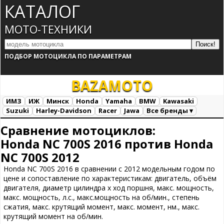
КАТАЛОГ
МОТО-ТЕХНИКИ
ПОДБОР МОТОЦИКЛА ПО ПАРАМЕТРАМ
BAZA
MOTO
ИМЗ
ИЖ
Минск
Honda
Yamaha
BMW
Kawasaki
Suzuki
Harley-Davidson
Racer
Jawa
Все бренды ▾
Все марки
Загрузка...
Сравнение мотоциклов:
Honda NC 700S 2016 против Honda
NC 700S 2012
Honda NC 700S 2016 в сравнении с 2012 модельным годом по
цене и сопоставление по характеристикам: двигатель, объём
двигателя, диаметр цилиндра х ход поршня, макс. мощность,
макс. мощность, л.с., макс.мощность на об/мин., степень
сжатия, макс. крутящий момент, макс. момент, нм., макс.
крутящий момент на об/мин.