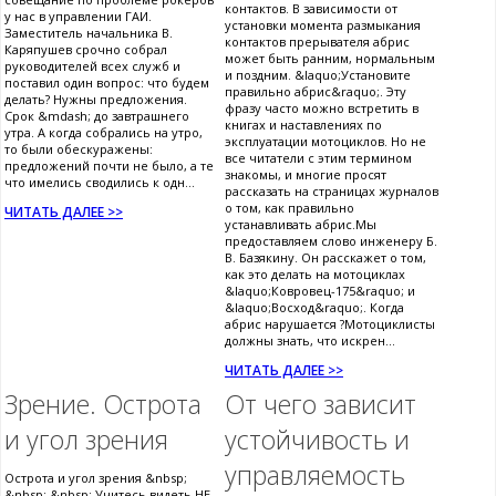
контактов. В зависимости от
у нас в управлении ГАИ.
установки момента размыкания
Заместитель начальника В.
контактов прерывателя абрис
Каряпушев срочно собрал
может быть ранним, нормальным
руководителей всех служб и
и поздним. &laquo;Установите
поставил один вопрос: что будем
правильно абрис&raquo;. Эту
делать? Нужны предложения.
фразу часто можно встретить в
Срок &mdash; до завтрашнего
книгах и наставлениях по
утра. А когда собрались на утро,
эксплуатации мотоциклов. Но не
то были обескуражены:
все читатели с этим термином
предложений почти не было, а те
знакомы, и многие просят
что имелись сводились к одн...
рассказать на страницах журналов
о том, как правильно
ЧИТАТЬ ДАЛЕЕ >>
устанавливать абрис.Мы
предоставляем слово инженеру Б.
В. Базякину. Он расскажет о том,
как это делать на мотоциклах
&laquo;Ковровец-175&raquo; и
&laquo;Восход&raquo;. Когда
абрис нарушается ?Мотоциклисты
должны знать, что искрен...
ЧИТАТЬ ДАЛЕЕ >>
Зрение. Острота
От чего зависит
и угол зрения
устойчивость и
управляемость
Острота и угол зрения &nbsp;
&nbsp; &nbsp; Учитесь видеть НЕ