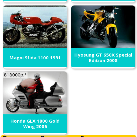
Hyosung GT 650X Special
Magni Sfida 1100 1991
Edition 2008
818000р.*
Honda GLX 1800 Gold
Wing 2006