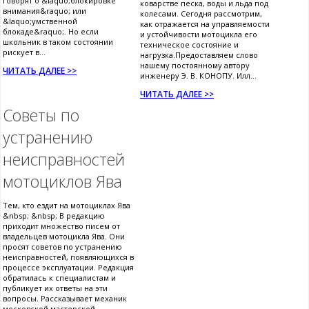
говорят о &laquo;блокировке
коварстве песка, воды и льда под
внимания&raquo; или
колесами. Сегодня рассмотрим,
&laquo;умственной
как отражается на управляемости
блокаде&raquo;. Но если
и устойчивости мотоцикла его
школьник в таком состоянии
техническое состояние и
рискует в...
нагрузка.Предоставляем слово
нашему постоянному автору
ЧИТАТЬ ДАЛЕЕ >>
инженеру Э. В. КОНОПУ. Илл...
ЧИТАТЬ ДАЛЕЕ >>
Советы по
устранению
неисправностей
мотоциклов Ява
Тем, кто ездит на мотоциклах Ява
&nbsp; &nbsp; В редакцию
приходит множество писем от
владельцев мотоцикла Ява. Они
просят советов по устранению
неисправностей, появляющихся в
процессе эксплуатации. Редакция
обратилась к специалистам и
публикует их ответы на эти
вопросы. Рассказывает механик
московской мастерской