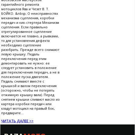
гарантийного ремонта
мотоциклов Ява и Чезет В. Т.
БОЙКО. &nbsp; О неисправностях
механизма сцепления, коробки
передач и кик-стертера Механизм
сцепления. Если правильно
отрегулированное сцепление
включается не плавно, а рывками,
то для установления дефекта
необходимо сцепление
разобрать. Прежде всего снимают
левую крышку. Педаль
переключения перед этим
демонтировать не нужно: ее
следует установить в положение
для переключения передач, а не в
положение пуска двигателя.
Педаль снимают вместе с
крышкой и валом переключения
(осторожно, чтобы не потерять
отжимную крышку вала). Перед
снятием крышки сливают масло из
картера коробки передач или
кладут мотоцикл на правый бок,
предварите...
ЧИТАТЬ ДАЛЕЕ >>