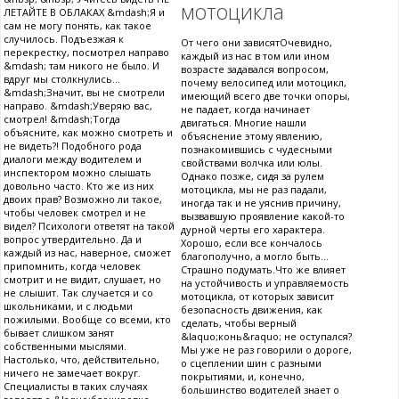
мотоцикла
ЛЕТАЙТЕ В ОБЛАКАХ &mdash;Я и
сам не могу понять, как такое
случилось. Подъезжая к
От чего они зависятОчевидно,
перекрестку, посмотрел направо
каждый из нас в том или ином
&mdash; там никого не было. И
возрасте задавался вопросом,
вдруг мы столкнулись...
почему велосипед или мотоцикл,
&mdash;Значит, вы не смотрели
имеющий всего две точки опоры,
направо. &mdash;Уверяю вас,
не падает, когда начинает
смотрел! &mdash;Тогда
двигаться. Многие нашли
объясните, как можно смотреть и
объяснение этому явлению,
не видеть?! Подобного рода
познакомившись с чудесными
диалоги между водителем и
свойствами волчка или юлы.
инспектором можно слышать
Однако позже, сидя за рулем
довольно часто. Кто же из них
мотоцикла, мы не раз падали,
двоих прав? Возможно ли такое,
иногда так и не уяснив причину,
чтобы человек смотрел и не
вызвавшую проявление какой-то
видел? Психологи ответят на такой
дурной черты его характера.
вопрос утвердительно. Да и
Хорошо, если все кончалось
каждый из нас, наверное, сможет
благополучно, а могло быть...
припомнить, когда человек
Страшно подумать.Что же влияет
смотрит и не видит, слушает, но
на устойчивость и управляемость
не слышит. Так случается и со
мотоцикла, от которых зависит
школьниками, и с людьми
безопасность движения, как
пожилыми. Вообще со всеми, кто
сделать, чтобы верный
бывает слишком занят
&laquo;конь&raquo; не оступался?
собственными мыслями.
Мы уже не раз говорили о дороге,
Настолько, что, действительно,
о сцеплении шин с разными
ничего не замечает вокруг.
покрытиями, и, конечно,
Специалисты в таких случаях
большинство водителей знает о