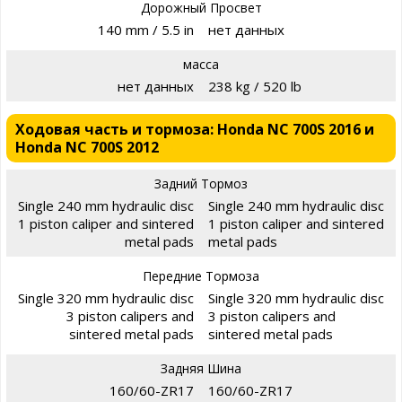
Дорожный Просвет
140 mm / 5.5 in
нет данных
масса
нет данных
238 kg / 520 lb
Ходовая часть и тормоза: Honda NC 700S 2016 и
Honda NC 700S 2012
Задний Тормоз
Single 240 mm hydraulic disc
Single 240 mm hydraulic disc
1 piston caliper and sintered
1 piston caliper and sintered
metal pads
metal pads
Передние Тормоза
Single 320 mm hydraulic disc
Single 320 mm hydraulic disc
3 piston calipers and
3 piston calipers and
sintered metal pads
sintered metal pads
Задняя Шина
160/60-ZR17
160/60-ZR17