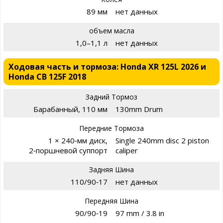
89 мм
нет данных
объем масла
1,0–1,1 л
нет данных
Ходовая часть и тормоза: Honda XR 125L 2026 и
Honda CB 125F 2018
Задний Тормоз
Барабанный, 110 мм
130mm Drum
Передние Тормоза
1 × 240‑мм диск,
Single 240mm disc 2 piston
2‑поршневой суппорт
caliper
Задняя Шина
110/90‑17
нет данных
Передняя Шина
90/90‑19
97 mm / 3.8 in