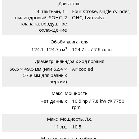
Двигатель
4-тактный, 1-
Four stroke, single cylinder,
цилиндровый, SOHC, 2
OHC, two valve
клапана, воздушное
охлаждение
Объём двигателя
124,1–124,7 см³
124.7 cc / 7.6 cu-in
Диаметр цилиндра х Ход поршня
56,5 × 49,5 мм (или 52,4 ×
Air cooled
57,8 мм для разных
версий)
Макс. Мощность
нет данных
10.5 hp / 7.8 kW @ 7750
rpm
Макс. Мощность, Л.с.
11 л.с.
10.5
Макс.мощность на об/мин.