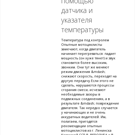
помощью
датчика и
указателя
температуры
Температура под контролем
Опытные мотоциклисты
замечают, когда двигатель
начинает перегреваться: падает
мощность (он хуже тянет) и звук
становится более высоким,
звонким. Они тут же меняют
режим движения &mdash;
снижают скорость, переходят на
другую передачу.Если этого не
сделать, нарушаются процессы
сгорания смеси, исчезают
необходимые зазоры в
подвижных соединениях, а в
результате &mdash; повреждение
двигателя. Так нередко случается
у начинающих и не очень
аккуратных водителей. Им,
полагаем, пригодятся
рекомендации опытных
мотоциклистов из г. Ленинска
Казахской ССР В. ВЕРОЗУБА и В.