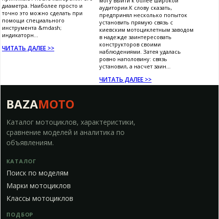
могу выйти к более широкой
диаметра. Наиболее просто и
аудитории.К слову сказать,
точно это можно сделать при
предпринял несколько попыток
помощи специального
установить прямую связь с
инструмента &mdash;
киевским мотоциклетным заводом
индикаторн...
в надежде заинтересовать
конструкторов своими
ЧИТАТЬ ДАЛЕЕ >>
наблюдениями. Затея удалась
ровно наполовину: связь
установил, а насчет заин...
ЧИТАТЬ ДАЛЕЕ >>
BAZA
MOTO
Каталог мотоциклов, характеристики,
сравнение моделей и аналитика по
объявлениям.
КАТАЛОГ
Поиск по моделям
Марки мотоциклов
Классы мотоциклов
ПОДБОР