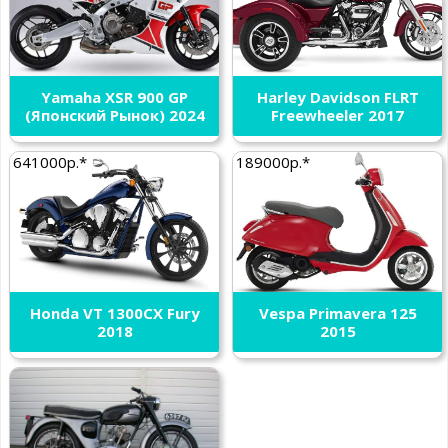
Yamaha XSR 900 GP
Harley Davidson FLRT
(Японский Рынок) 2024
Freewheeler 2017
641000р.*
189000р.*
Honda VT 1300CX Fury
Vespa Primavera 125
2018
2015