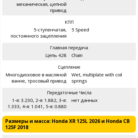
механическая, цепной
привод
КПП
5‑ступенчатая,
5 Speed
постоянного зацепления
Главная передача
Цепь 428
Chain
Сцепление
Многодисковое в масляной
Wet, multiplate with coil
ванне, тросовый привод
springs
Передаточные Числа
1‑я: 3.230, 2‑я: 1.882, 3‑я:
нет данных
1.333, 4‑я: 1.041, 5‑я: 0.880
Размеры и масса: Honda XR 125L 2026 и Honda CB
125F 2018