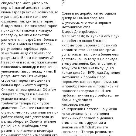
?
спидометре мотоцикла чет-
вертый-пятый десяток тысяч
километров (а если с коляской, то
Советы по доработке мотоцикла
и раньше), мы все сильнее
Днепр МТ10-36&nbsp;Так
ощущаем, как двигатель теряет
случилось, что моим первым
былую мощь. На знакомой горке
мотоциклом стал
приходится включать низшую
&laquo;Днепр&raquo;
передачу, машина неохотно
МТ10&mdash;36. Купил я его с рук
разгоняется, потребляет больше
с пробегом около 3 тысяч
бензина. Очистка глушителей,
километров. Вероятно, прежний
регулировка карбюратора,
хозяин за столь короткое время
зажигания не дают заметного
успел намаяться с ним более чем
результата. В чем же причина?
достаточно, но тогда я не придал
Наверняка в том, что уже сильно
этому значения. Как, впрочем, и
износились цилиндр и поршень,
тому, что мотоцикл выпущен в
увеличился зазор между ними. В
конце декабря 1979 года.Изучение
результате газы из камеры
мотоцикла и борьба с его
сгорания через изношенные
пороками, как врожденными, так
кольца проникают в картер.
и приобретенными, пришлись на
Снижается компрессия. Об этом
процесс эксплуатации. И чем
свидетельствует и меньшее
глубже я вникал в устройство, тем
усилие на педаль, которое
больше удивлялся
требуется теперь при пуске
несовершенству
двигателя. Сильнее становятся.
конструкции.Постепенно у меня
стуки, отчетливо различимые при
накапливался опыт лечения
работе холодного двигателя на
типичных болезней. Я делился
малых оборотах.Окончательное
этим опытом с друзьями и
решение о необходимости
знакомыми &mdash; им это
ремонта или замены цилиндра
нравилось. Теперь решил, что
принимают после измерения его