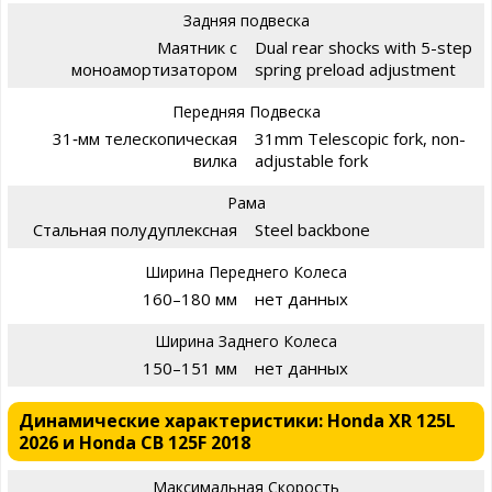
Задняя подвеска
Маятник с
Dual rear shocks with 5-step
моноамортизатором
spring preload adjustment
Передняя Подвеска
31‑мм телескопическая
31mm Telescopic fork, non-
вилка
adjustable fork
Рама
Стальная полудуплексная
Steel backbone
Ширина Переднего Колеса
160–180 мм
нет данных
Ширина Заднего Колеса
150–151 мм
нет данных
Динамические характеристики: Honda XR 125L
2026 и Honda CB 125F 2018
Максимальная Скорость