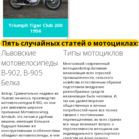
Triumph Tiger Club 200
1956
Пять случайных статей о мотоциклах:
Львовские
Типы мотоциклов
мотовелосипеды
Многоликий современный
мотоцикл&nbsp;Активная
В-902, В-905
механизация всех отраслей
промышленности, сельского
Белка
хозяйства естественным образом
подготовила внедрение
разнообразных средств
&nbsp; Сравнительно недавно во
механизации быта человека. И,
Львове началось производство
так как удовлетворение
мотовелосипедов В-902, но они
общественных и личных
уже завоевали широкое
потребностей ныне все теснее
признание.Мотовелосипед
связано с постоянными
&mdash; это легкая и удобная
перемещениями, во всех странах
машина, имеющая большое
все чаще возникает вопрос о
будущее.Какими же
перспективности мотоцикла как
конструктивными особенностями
индивидуального транспортного
обладают мотовелосипеды, в чем
средства на фоне резкого