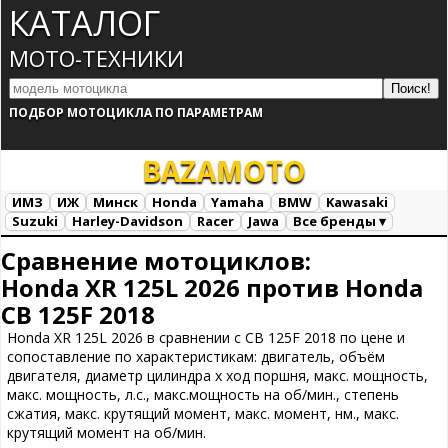
КАТАЛОГ
МОТО-ТЕХНИКИ
ПОДБОР МОТОЦИКЛА ПО ПАРАМЕТРАМ
BAZA
MOTO
ИМЗ
ИЖ
Минск
Honda
Yamaha
BMW
Kawasaki
Suzuki
Harley-Davidson
Racer
Jawa
Все бренды ▾
Все марки
Загрузка...
Сравнение мотоциклов:
Honda XR 125L 2026 против Honda
CB 125F 2018
Honda XR 125L 2026 в сравнении с CB 125F 2018 по цене и
сопоставление по характеристикам: двигатель, объём
двигателя, диаметр цилиндра х ход поршня, макс. мощность,
макс. мощность, л.с., макс.мощность на об/мин., степень
сжатия, макс. крутящий момент, макс. момент, нм., макс.
крутящий момент на об/мин.