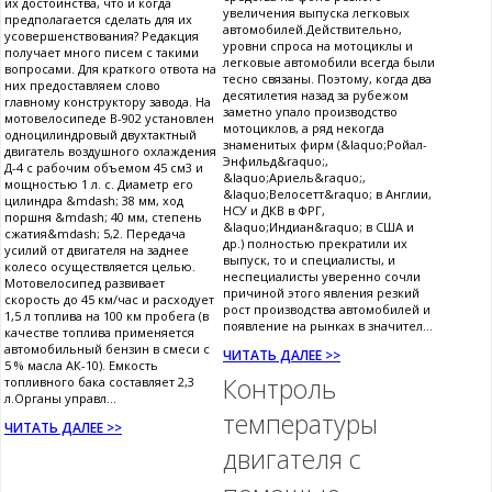
их достоинства, что и когда
увеличения выпуска легковых
предполагается сделать для их
автомобилей.Действительно,
усовершенствования? Редакция
уровни спроса на мотоциклы и
получает много писем с такими
легковые автомобили всегда были
вопросами. Для краткого отвота на
тесно связаны. Поэтому, когда два
них предоставляем слово
десятилетия назад за рубежом
главному конструктору завода. На
заметно упало производство
мотовелосипеде В-902 установлен
мотоциклов, а ряд некогда
одноцилиндровый двухтактный
знаменитых фирм (&laquo;Ройал-
двигатель воздушного охлаждения
Энфильд&raquo;,
Д-4 с рабочим объемом 45 см3 и
&laquo;Ариель&raquo;,
мощностью 1 л. с. Диаметр его
&laquo;Велосетт&raquo; в Англии,
цилиндра &mdash; 38 мм, ход
НСУ и ДКВ в ФРГ,
поршня &mdash; 40 мм, степень
&laquo;Индиан&raquo; в США и
сжатия&mdash; 5,2. Передача
др.) полностью прекратили их
усилий от двигателя на заднее
выпуск, то и специалисты, и
колесо осуществляется целью.
неспециалисты уверенно сочли
Мотовелосипед развивает
причиной этого явления резкий
скорость до 45 км/час и расходует
рост производства автомобилей и
1,5 л топлива на 100 км пробега (в
появление на рынках в значител...
качестве топлива применяется
автомобильный бензин в смеси с
ЧИТАТЬ ДАЛЕЕ >>
5 % масла АК-10). Емкость
Контроль
топливного бака составляет 2,3
л.Органы управл...
температуры
ЧИТАТЬ ДАЛЕЕ >>
двигателя с