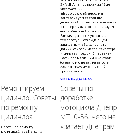
ЗИМИНА.На протяжении 12 лет
эксплуатации
&laquo;уралов&raquo; мы
контролируем состояние
двигателей по температуре масла
в картере. Для этого используем
автомобильный комплект
&mdash; датчик и указатель
температуры охлаждающей
жидкости. Чтобы закрепить
датчик, сливаем масло из картера
и снимаем поддон. В передней
части под масляным фильтром
(слева или справа), на высоте
20&mdash;25 мм от нижней
кромки карте...
ЧИТАТЬ ДАЛЕЕ >>
Ремонтируем
Советы по
цилиндр. Советы
доработке
по ремонту
мотоцикла Днепр
цилиндра
МТ10-36. Чего не
хватает Днепрам
Советы по ремонту
цилиндра&nbsp;Когда на