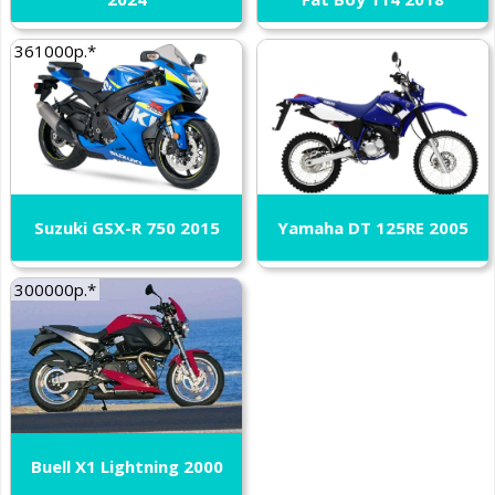
361000р.*
Suzuki GSX-R 750 2015
Yamaha DT 125RE 2005
300000р.*
Buell X1 Lightning 2000