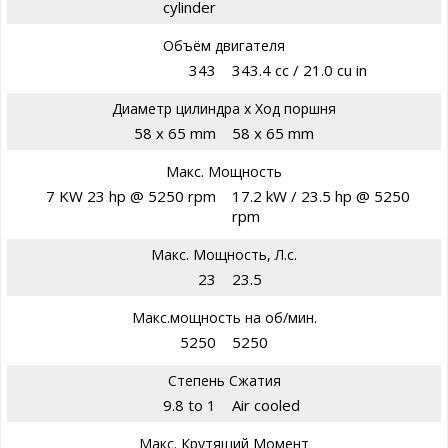
cylinder
Объём двигателя
343
343.4 cc / 21.0 cu in
Диаметр цилиндра х Ход поршня
58 x 65 mm
58 x 65 mm
Макс. Мощность
7 KW 23 hp @ 5250 rpm
17.2 kW / 23.5 hp @ 5250
rpm
Макс. Мощность, Л.с.
23
23.5
Макс.мощность на об/мин.
5250
5250
Степень Сжатия
9.8 to 1
Air cooled
Макс. Крутящий Момент