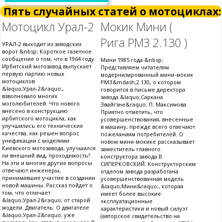
Пять случайных статей о мотоциклах:
Мотоцикл Урал-2
Мокик Мини (
Рига РМЗ 2.130 )
УРАЛ-2 выходит из заводских
ворот &nbsp; Короткое газетное
сообщение о том, что в 1964 году
Мини 1985 года &nbsp;
Ирбитский мотозавод выпускает
Представляем читателям
первую партию новых
модернизированный мини-мокик
мотоциклов
РМЗ&mdash;2.130, о котором
&laquo;Урал-2&raquo;,
говорится в письме директора
взволновало многих
завода &laquo;Саркана
мотолюбителей. Что нового
Звайгзне&raquo; П. Максимова.
внесено в конструкцию
Приятно отметить, что
ирбитского мотоцикла, как
усовершенствования, внесенные
улучшились его технические
в машину, прежде всего отвечают
качества, как решен вопрос
пожеланиям потребителей. О
унификации с моделями
новом мини-мокике рассказывает
Киевского мотозавода, улучшился
заместитель главного
ли внешний вид, проходимость?
конструктора завода В.
На эти и многие другие вопросы
СИПЕРКОВСКИЙ. Конструкторским
отвечают инженеры,
отделом завода разработана
принимавшие участие в создании
усовершенствованная модель
новой машины. Рассказ пойдет о
&laquo;Мини&raquo;, которая
том, что отличает
имеет более высокие
&laquo;Урал-2&raquo; от старой
эксплуатационные
модели. Двигатель. О двигателе
характеристики и новый силуэт
&laquo;Урал-2&raquo; уже
(авторское свидетельство на