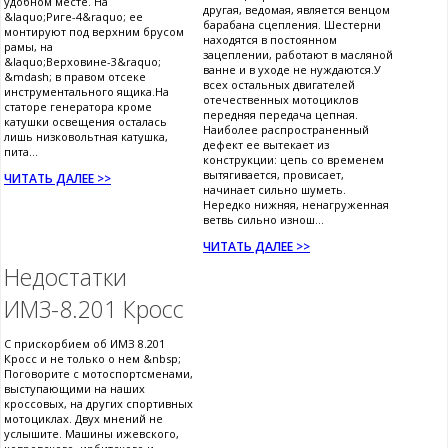
удобном месте. На
другая, ведомая, является венцом
&laquo;Риге-4&raquo; ее
барабана сцепления. Шестерни
монтируют под верхним брусом
находятся в постоянном
рамы, на
зацеплении, работают в масляной
&laquo;Верховине-3&raquo;
ванне и в уходе не нуждаются.У
&mdash; в правом отсеке
всех остальных двигателей
инструментального ящика.На
отечественных мотоциклов
статоре генератора кроме
передняя передача цепная.
катушки освещения осталась
Наиболее распространенный
лишь низковольтная катушка,
дефект ее вытекает из
пита...
конструкции: цепь со временем
вытягивается, провисает,
ЧИТАТЬ ДАЛЕЕ >>
начинает сильно шуметь.
Нередко нижняя, ненагруженная
ветвь сильно изнош...
ЧИТАТЬ ДАЛЕЕ >>
Недостатки
ИМЗ-8.201 Кросс
С прискорбием об ИМЗ 8.201
Кросс и не только о нем &nbsp;
Поговорите с мотоспортсменами,
выступающими на наших
кроссовых, на других спортивных
мотоциклах. Двух мнений не
услышите. Машины ижевского,