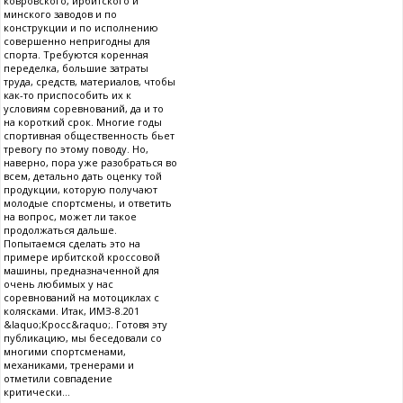
ковровского, ирбитского и
минского заводов и по
конструкции и по исполнению
совершенно непригодны для
спорта. Требуются коренная
переделка, большие затраты
труда, средств, материалов, чтобы
как-то приспособить их к
условиям соревнований, да и то
на короткий срок. Многие годы
спортивная общественность бьет
тревогу по этому поводу. Но,
наверно, пора уже разобраться во
всем, детально дать оценку той
продукции, которую получают
молодые спортсмены, и ответить
на вопрос, может ли такое
продолжаться дальше.
Попытаемся сделать это на
примере ирбитской кроссовой
машины, предназначенной для
очень любимых у нас
соревнований на мотоциклах с
колясками. Итак, ИМЗ-8.201
&laquo;Кросс&raquo;. Готовя эту
публикацию, мы беседовали со
многими спортсменами,
механиками, тренерами и
отметили совпадение
критически...