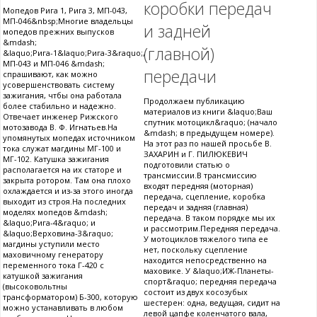
коробки передач
Мопедов Рига 1, Рига 3, МП-043,
МП-046&nbsp;Многие владельцы
и задней
мопедов прежних выпусков
&mdash;
(главной)
&laquo;Рига-1&laquo;Рига-3&raquo;,
МП-043 и МП-046 &mdash;
передачи
спрашивают, как можно
усовершенствовать систему
зажигания, чтбы она работала
Продолжаем публикацию
более стабильно и надежно.
материалов из книги &laquo;Ваш
Отвечает инженер Рижского
спутник мотоцикл&raquo; (начало
мотозавода В. Ф. Игнатьев.На
&mdash; в предыдущем номере).
упомянутых мопедах источником
На этот раз по нашей просьбе В.
тока служат магдины МГ-100 и
ЗАХАРИН и Г. ПИЛЮКЕВИЧ
МГ-102. Катушка зажигания
подготовили статью о
располагается на их статоре и
трансмиссии.В трансмиссию
закрыта ротором. Там она плохо
входят передняя (моторная)
охлаждается и из-за этого иногда
передача, сцепление, коробка
выходит из строя.На последних
передач и задняя (главная)
моделях мопедов &mdash;
передача. В таком порядке мы их
&laquo;Рига-4&raquo; и
и рассмотрим.Передняя передача.
&laquo;Верховина-3&raquo;
У мотоциклов тяжелого типа ее
магдины уступили место
нет, поскольку сцепление
маховичному генератору
находится непосредственно на
переменного тока Г-420 с
маховике. У &laquo;ИЖ-Планеты-
катушкой зажигания
спорт&raquo; передняя передача
(высоковольтны
состоит из двух косозубых
трансформатором) Б-300, которую
шестерен: одна, ведущая, сидит на
можно устанавливать в любом
левой цапфе коленчатого вала,