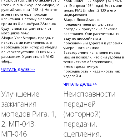
писалось (см. статью инженера В.
промышленный образец № 17824
Стёпина в № 7 журнала &laquo;За
от 19 апреля 1984 года). Этот мини-
рулем&raquo; за 1963 г.). Но этот
мокик РМЗ&mdash;2.130 и его
агрегат пока еще проходит
модификация
испытания. Поэтому в первое
&laquo;Люкс&raquo;
время на &laquo;Урал-2&raquo;
предназначены для деловых
будут ставиться двигатели от
поездок и прогулок на близкие
мотоцикла М-62
расстояния. Они рассчитаны на
&laquo;Урал&raquo;, правда, с
езду по шоссейным и
некоторыми изменениями, в
проселочным дорогам в условиях
необходимости которых убедил
умеренного климата.
опыт эксплуатации. О них мы и
Всесторонние испытания новых
расскажем. У двигателей М-62
машин показали, что они удобны в
&laq...
техническом обслуживании,
имеют достаточную
ЧИТАТЬ ДАЛЕЕ >>
проходимость и надежность как
ходовой ч...
ЧИТАТЬ ДАЛЕЕ >>
Улучшение
Неисправности
зажигания
передней
мопедов Рига, 1,
(моторной)
2, МП-043,
передачи,
МП-046
сцепления,