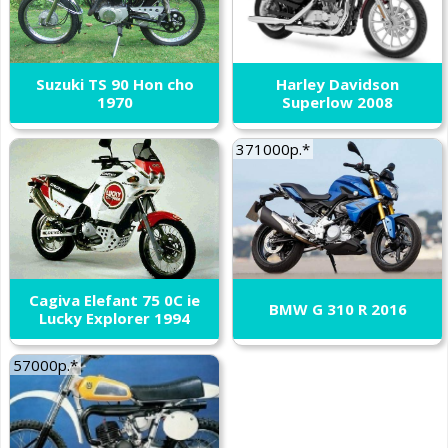
Suzuki TS 90 Hon cho
Harley Davidson
1970
Superlow 2008
371000р.*
Cagiva Elefant 75 0C ie
BMW G 310 R 2016
Lucky Explorer 1994
57000р.*