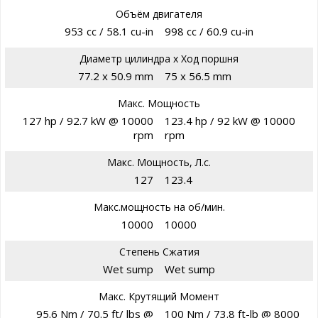
Объём двигателя
953 cc / 58.1 cu-in
998 cc / 60.9 cu-in
Диаметр цилиндра х Ход поршня
77.2 x 50.9 mm
75 x 56.5 mm
Макс. Мощность
127 hp / 92.7 kW @ 10000
123.4 hp / 92 kW @ 10000
rpm
rpm
Макс. Мощность, Л.с.
127
123.4
Макс.мощность на об/мин.
10000
10000
Степень Сжатия
Wet sump
Wet sump
Макс. Крутящий Момент
95.6 Nm / 70.5 ft/ lbs @
100 Nm / 73.8 ft-lb @ 8000