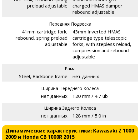
preload adjustable
charged HMAS damper
rebound adjustable
Передняя Подвеска
41mm cartridge fork,
43mm Inverted HMAS
rebound, spring preload
cartridge type telescopic
adjustable
forks, with stepless reload,
compression and rebound
adjustable
Рама
Steel, Backbone frame
нет данных
Ширина Переднего Колеса
нет данных
120 mm / 4.7 ub
Ширина Заднего Колеса
нет данных
128 mm / 5.0 in
Динамические характеристики: Kawasaki Z 1000
2009 и Honda CB 1000R 2015