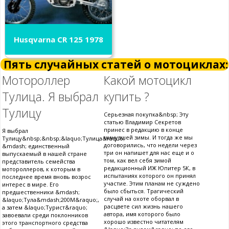
Husqvarna CR 125 1978
Пять случайных статей о мотоциклах:
Мотороллер
Какой мотоцикл
Тулица. Я выбрал
купить ?
Тулицу
Серьезная покупка&nbsp; Эту
статью Владимир Секретов
принес в редакцию в конце
Я выбрал
минувшей зимы. И тогда же мы
Тулицу&nbsp;&nbsp;&laquo;Тулица&raquo;
договорились, что недели через
&mdash; единственный
три он напишет для нас еще и о
выпускаемый в нашей стране
том, как вел себя зимой
представитель семейства
редакционный ИЖ Юпитер 5К, в
мотороллеров, к которым в
испытаниях которого он принял
последнее время вновь возрос
участие. Этим планам не суждено
интерес в мире. Его
было сбыться. Трагический
предшественники &mdash;
случай на охоте оборвал в
&laquo;Тула&mdash;200М&raquo;,
расцвете сил жизнь нашего
а затем &laquo;Турист&raquo;
автора, имя которого было
завоевали среди поклонников
хорошо известно читателям
этого транспортного средства