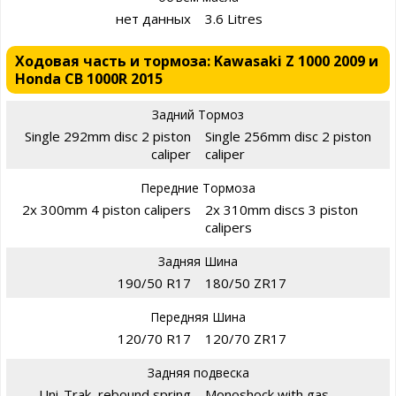
нет данных
3.6 Litres
Ходовая часть и тормоза: Kawasaki Z 1000 2009 и
Honda CB 1000R 2015
Задний Тормоз
Single 292mm disc 2 piston
Single 256mm disc 2 piston
caliper
caliper
Передние Тормоза
2x 300mm 4 piston calipers
2x 310mm discs 3 piston
calipers
Задняя Шина
190/50 R17
180/50 ZR17
Передняя Шина
120/70 R17
120/70 ZR17
Задняя подвеска
Uni-Trak, rebound spring
Monoshock with gas