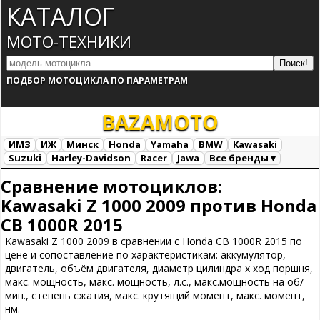
КАТАЛОГ
МОТО-ТЕХНИКИ
ПОДБОР МОТОЦИКЛА ПО ПАРАМЕТРАМ
BAZA
MOTO
ИМЗ
ИЖ
Минск
Honda
Yamaha
BMW
Kawasaki
Suzuki
Harley-Davidson
Racer
Jawa
Все бренды ▾
Все марки
Загрузка...
Сравнение мотоциклов:
Kawasaki Z 1000 2009 против Honda
CB 1000R 2015
Kawasaki Z 1000 2009 в сравнении с Honda CB 1000R 2015 по
цене и сопоставление по характеристикам: аккумулятор,
двигатель, объём двигателя, диаметр цилиндра х ход поршня,
макс. мощность, макс. мощность, л.с., макс.мощность на об/
мин., степень сжатия, макс. крутящий момент, макс. момент,
нм.