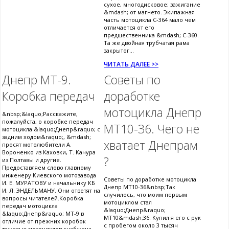
сухое, многодисковое; зажигание
&mdash; от магнето. Экипажная
часть мотоцикла С-364 мало чем
отличается от его
предшественника &mdash; С-360.
Та же двойная трубчатая рама
закрытог...
ЧИТАТЬ ДАЛЕЕ >>
Днепр МТ-9.
Советы по
Коробка передач
доработке
мотоцикла Днепр
&nbsp;&laquo;Расскажите,
пожалуйста, о коробке передач
МТ10-36. Чего не
мотоцикла &laquo;Днепр&raquo; с
задним ходом&raquo;, &mdash;
хватает Днепрам
просят мотолюбители А.
Вороненко из Каховки, Т. Качура
?
из Полтавы и другие.
Предоставляем слово главному
инженеру Киевского мотозавода
Советы по доработке мотоцикла
И. Е. МУРАТОВУ и начальнику КБ
Днепр МТ10-36&nbsp;Так
И. Л. ЭНДЕЛЬМАНУ. Они ответят на
случилось, что моим первым
вопросы читателей.Коробка
мотоциклом стал
передач мотоцикла
&laquo;Днепр&raquo;
&laquo;Днепр&raquo; МТ-9 в
МТ10&mdash;36. Купил я его с рук
отличие от прежних коробок
с пробегом около 3 тысяч
тяжелых мотоциклов снабжена