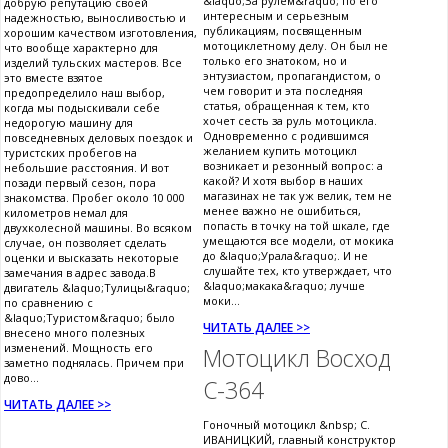
&laquo;За рулем&raquo; по его
добрую репутацию своей
интересным и серьезным
надежностью, выносливостью и
публикациям, посвященным
хорошим качеством изготовления,
мотоциклетному делу. Он был не
что вообще характерно для
только его знатоком, но и
изделий тульских мастеров. Все
энтузиастом, пропагандистом, о
это вместе взятое
чем говорит и эта последняя
предопределило наш выбор,
статья, обращенная к тем, кто
когда мы подыскивали себе
хочет сесть за руль мотоцикла.
недорогую машину для
Одновременно с родившимся
повседневных деловых поездок и
желанием купить мотоцикл
туристских пробегов на
возникает и резонный вопрос: а
небольшие расстояния. И вот
какой? И хотя выбор в наших
позади первый сезон, пора
магазинах не так уж велик, тем не
знакомства. Пробег около 10 000
менее важно не ошибиться,
километров немал для
попасть в точку на той шкале, где
двухколесной машины. Во всяком
умещаются все модели, от мокика
случае, он позволяет сделать
до &laquo;Урала&raquo;. И не
оценки и высказать некоторые
слушайте тех, кто утверждает, что
замечания в адрес завода.В
&laquo;макака&raquo; лучше
двигатель &laquo;Тулицы&raquo;
моки...
по сравнению с
&laquo;Туристом&raquo; было
ЧИТАТЬ ДАЛЕЕ >>
внесено много полезных
изменений. Мощность его
Мотоцикл Восход
заметно поднялась. Причем при
дово...
С-364
ЧИТАТЬ ДАЛЕЕ >>
Гоночный мотоцикл &nbsp; С.
ИВАНИЦКИЙ, главный конструктор