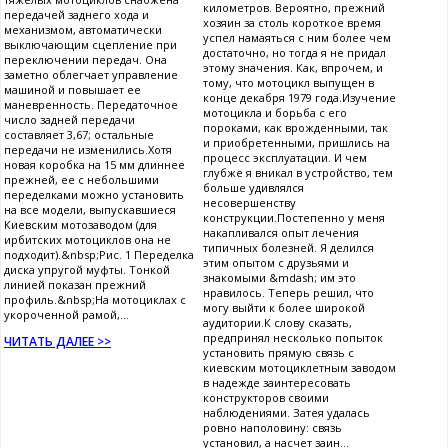
километров. Вероятно, прежний
передачей заднего хода и
хозяин за столь короткое время
механизмом, автоматически
успел намаяться с ним более чем
выключающим сцепление при
достаточно, но тогда я не придал
переключении передач. Она
этому значения. Как, впрочем, и
заметно облегчает управление
тому, что мотоцикл выпущен в
машиной и повышает ее
конце декабря 1979 года.Изучение
маневренность. Передаточное
мотоцикла и борьба с его
число задней передачи
пороками, как врожденными, так
составляет 3,67; остальные
и приобретенными, пришлись на
передачи не изменились.Хотя
процесс эксплуатации. И чем
новая коробка на 15 мм длиннее
глубже я вникал в устройство, тем
прежней, ее с небольшими
больше удивлялся
переделками можно установить
несовершенству
на все модели, выпускавшиеся
конструкции.Постепенно у меня
Киевским мотозаводом (для
накапливался опыт лечения
ирбитских мотоциклов она не
типичных болезней. Я делился
подходит).&nbsp;Рис. 1 Переделка
этим опытом с друзьями и
диска упругой муфты. Тонкой
знакомыми &mdash; им это
линией показан прежний
нравилось. Теперь решил, что
профиль.&nbsp;На мотоциклах с
могу выйти к более широкой
укороченной рамой,...
аудитории.К слову сказать,
предпринял несколько попыток
ЧИТАТЬ ДАЛЕЕ >>
установить прямую связь с
киевским мотоциклетным заводом
в надежде заинтересовать
конструкторов своими
наблюдениями. Затея удалась
ровно наполовину: связь
установил, а насчет заин...