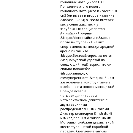
гоночных мотоциклов ЦКЭБ
Появление этого нового
гоночного мотоцикла в классе 350
см3 (он имеет и второе название
&mdash; С-364) вызвало интерес
как у советских, так и у
зарубежных специалистов.
Английский журнал
&laquo;Моторсайклинг&raquo;
после выступлений наших
спортсменов на международной
арене писал, что
&laquo;Восток&raquo; является
&laquo;русской угрозой на
следующий год&raquo;, что он
сильно поколебал
&laquo;западную
самоуверенность&raquo;. В чем
же основные конструктивные
особенности нового мотоцикла?
Прежде всего в
четырехцилиндровом
четырехтактном двигателе с
двумя верхними
распределительными валами.
Диаметр цилиндров &mdash; 49
мм, ход поршня &mdash; 46 мм.
Мотоцикл снабжен двухвальной
шестиступенчатой коробкой
передач. Сцепление &mdash;