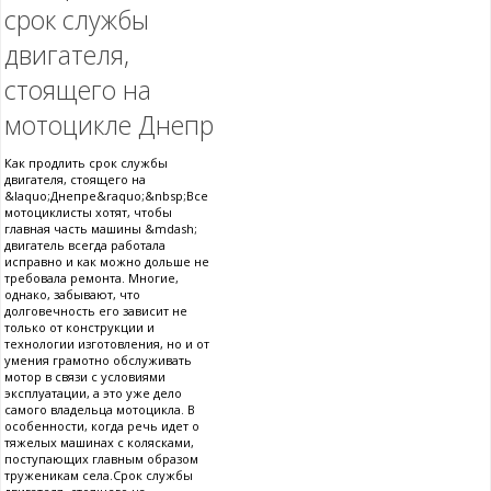
срок службы
двигателя,
стоящего на
мотоцикле Днепр
Как продлить срок службы
двигателя, стоящего на
&laquo;Днепре&raquo;&nbsp;Все
мотоциклисты хотят, чтобы
главная часть машины &mdash;
двигатель всегда работала
исправно и как можно дольше не
требовала ремонта. Многие,
однако, забывают, что
долговечность его зависит не
только от конструкции и
технологии изготовления, но и от
умения грамотно обслуживать
мотор в связи с условиями
эксплуатации, а это уже дело
самого владельца мотоцикла. В
особенности, когда речь идет о
тяжелых машинах с колясками,
поступающих главным образом
труженикам села.Срок службы