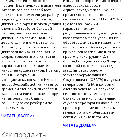
подъем или тянет боковой
НИИАвтоприборов.На мотоциклах
прицеп. Ведь мощность двигателя
&quot;Восход&quot; и
&mdash; это его способность
&quot;Восход&mdash;2&quot;
проделать определенную работу
применяются генераторы
в единицу времени, а разгон,
переменного тока (Г411 и Г421 А и
движение в гору или эксплуатация
Б) с так называемым
с коляской требуют большей
параметрическим
работы, чем равномерное
регулированием, когда мощность
движение по горизонтальной
возрастает по мере увеличения
дороге одиночного мотоцикла.
оборотов двигателя и падает с их
Конечно, одна лишь мощность
уменьшением. Этим недостатком
двигателя не может полностью
приходится расплачиваться за
охарактеризовать эти качества
простоту конструкции. Для
машины, но из всех специальных
&laquo;Восхода&mdash;2&raquo;
характеристик она является
во второй половине 1973 года
наиболее существенной. Поэтому
завод автотракторного
понятны огорчения
электрооборудования в г.
мотоциклиста, когда его ИЖ или
Орджоникидзе (ОЗАТЭ) выпускал
&quot;Восход&quot; начинает со
генераторы Г421А, в которых
временем становиться слабее и
система освещения получала
разгоняется или въезжает в гору
питание от четырех катушек.
не так резво, как бывало
Однако из-за многочисленных
раньше.Давайте разберем по
случаев перегорания ламп было
порядку, что, к...
принято решение переделать
генератор так. чтобы систему
ЧИТАТЬ ДАЛЕЕ >>
освещения питали только...
ЧИТАТЬ ДАЛЕЕ >>
Как продлить