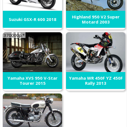
Highland 950 V2 Super
Suzuki GSX-R 600 2018
Motard 2003
370000р.*
Yamaha XVS 950 V-Star
Yamaha WR 450F YZ 450F
Tourer 2015
Rally 2013