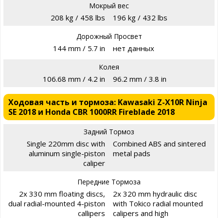
Мокрый вес
208 kg / 458 lbs
196 kg / 432 lbs
Дорожный Просвет
144 mm / 5.7 in
нет данных
Колея
106.68 mm / 4.2 in
96.2 mm / 3.8 in
Ходовая часть и тормоза: Kawasaki Z-X10R Ninja
SE 2018 и Honda CBR 1000RR Fireblade 2018
Задний Тормоз
Single 220mm disc with
Combined ABS and sintered
aluminum single-piston
metal pads
caliper
Передние Тормоза
2x 330 mm floating discs,
2x 320 mm hydraulic disc
dual radial-mounted 4-piston
with Tokico radial mounted
callipers
calipers and high