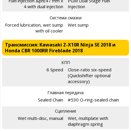
Fuel injection &phi;47 mm x
PGM Dual Stage Fuel
4 with dual injection
Injection
Система смазки
Forced lubrication, wet sump
Wet sump
with oil cooler
Трансмиссия: Kawasaki Z-X10R Ninja SE 2018 и
Honda CBR 1000RR Fireblade 2018
КПП
6 Speed
Close-ratio six-speed
(Quickshifter optional
accessory)
Главная передача
Sealed Chain
#530 O-ring-sealed chain
Сцепление
Wet multi-disc, manual
Wet, multiplate with
diaphragm spring