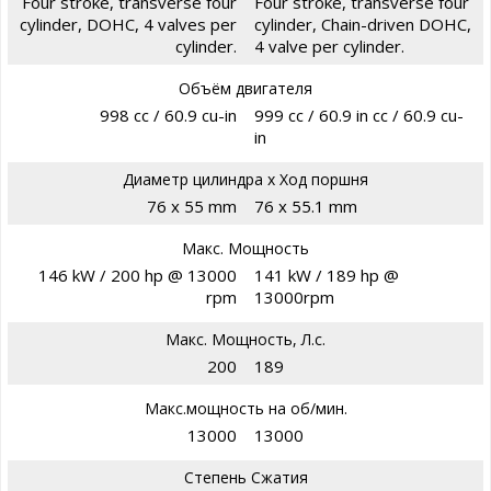
Four stroke, transverse four
Four stroke, transverse four
cylinder, DOHC, 4 valves per
cylinder, Chain-driven DOHC,
cylinder.
4 valve per cylinder.
Объём двигателя
998 cc / 60.9 cu-in
999 cc / 60.9 in cc / 60.9 cu-
in
Диаметр цилиндра х Ход поршня
76 x 55 mm
76 x 55.1 mm
Макс. Мощность
146 kW / 200 hp @ 13000
141 kW / 189 hp @
rpm
13000rpm
Макс. Мощность, Л.с.
200
189
Макс.мощность на об/мин.
13000
13000
Степень Сжатия