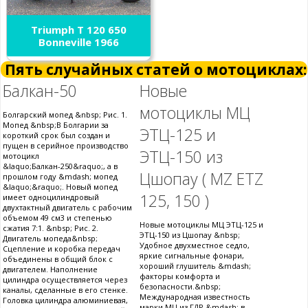
Triumph T 120 650
Bonneville 1966
Пять случайных статей о мотоциклах:
Балкан-50
Новые
мотоциклы МЦ
Болгарский мопед &nbsp; Рис. 1.
Мопед &nbsp;В Болгарии за
ЭТЦ-125 и
короткий срок был создан и
пущен в серийное производство
ЭТЦ-150 из
мотоцикл
&laquo;Балкан-250&raquo;, а в
Цшопау ( MZ ETZ
прошлом году &mdash; мопед
&laquo;&raquo;. Новый мопед
125, 150 )
имеет одноцилиндровый
двухтактный двигатель с рабочим
объемом 49 см3 и степенью
Новые мотоциклы МЦ ЭТЦ-125 и
сжатия 7:1. &nbsp; Рис. 2.
ЭТЦ-150 из Цшопау &nbsp;
Двигатель мопеда&nbsp;
Удобное двухместное седло,
Сцепление и коробка передач
яркие сигнальные фонари,
объединены в общий блок с
хороший глушитель &mdash;
двигателем. Наполнение
факторы комфорта и
цилиндра осуществляется через
безопасности.&nbsp;
каналы, сделанные в его стенке.
Международная известность
Головка цилиндра алюминиевая,
марки МЦ из ГДР &mdash; в