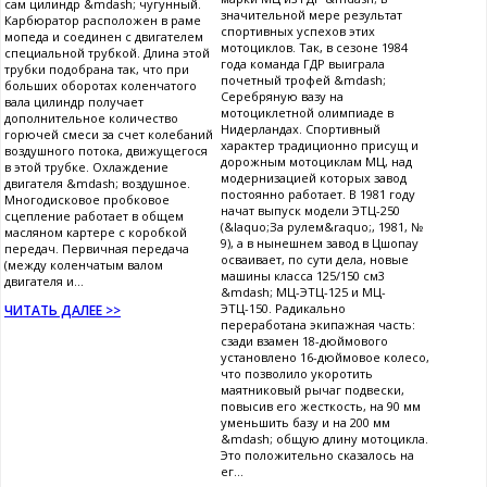
сам цилиндр &mdash; чугунный.
значительной мере результат
Карбюратор расположен в раме
спортивных успехов этих
мопеда и соединен с двигателем
мотоциклов. Так, в сезоне 1984
специальной трубкой. Длина этой
года команда ГДР выиграла
трубки подобрана так, что при
почетный трофей &mdash;
больших оборотах коленчатого
Серебряную вазу на
вала цилиндр получает
мотоциклетной олимпиаде в
дополнительное количество
Нидерландах. Спортивный
горючей смеси за счет колебаний
характер традиционно присущ и
воздушного потока, движущегося
дорожным мотоциклам МЦ, над
в этой трубке. Охлаждение
модернизацией которых завод
двигателя &mdash; воздушное.
постоянно работает. В 1981 году
Многодисковое пробковое
начат выпуск модели ЭТЦ-250
сцепление работает в общем
(&laquo;За рулем&raquo;, 1981, №
масляном картере с коробкой
9), а в нынешнем завод в Цшопау
передач. Первичная передача
осваивает, по сути дела, новые
(между коленчатым валом
машины класса 125/150 см3
двигателя и...
&mdash; МЦ-ЭТЦ-125 и МЦ-
ЭТЦ-150. Радикально
ЧИТАТЬ ДАЛЕЕ >>
переработана экипажная часть:
сзади взамен 18-дюймового
установлено 16-дюймовое колесо,
что позволило укоротить
маятниковый рычаг подвески,
повысив его жесткость, на 90 мм
уменьшить базу и на 200 мм
&mdash; общую длину мотоцикла.
Это положительно сказалось на
ег...