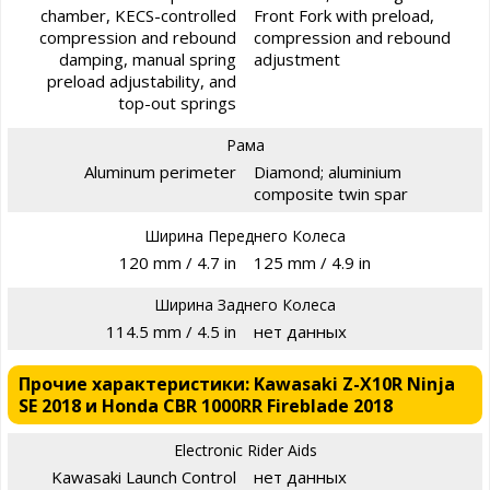
chamber, KECS-controlled
Front Fork with preload,
compression and rebound
compression and rebound
damping, manual spring
adjustment
preload adjustability, and
top-out springs
Рама
Aluminum perimeter
Diamond; aluminium
composite twin spar
Ширина Переднего Колеса
120 mm / 4.7 in
125 mm / 4.9 in
Ширина Заднего Колеса
114.5 mm / 4.5 in
нет данных
Прочие характеристики: Kawasaki Z-X10R Ninja
SE 2018 и Honda CBR 1000RR Fireblade 2018
Electronic Rider Aids
Kawasaki Launch Control
нет данных