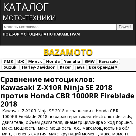
КАТАЛОГ
МОТО-ТЕХНИКИ
ПОДБОР МОТОЦИКЛА ПО ПАРАМЕТРАМ
BAZA
MOTO
ИМЗ
ИЖ
Минск
Honda
Yamaha
BMW
Kawasaki
Suzuki
Harley-Davidson
Racer
Jawa
Все бренды ▾
Все марки
Загрузка...
Сравнение мотоциклов:
Kawasaki Z-X10R Ninja SE 2018
против Honda CBR 1000RR Fireblade
2018
Kawasaki Z-X10R Ninja SE 2018 в сравнении с Honda CBR
1000RR Fireblade 2018 по характеристикам: electronic rider aids,
двигатель, объём двигателя, диаметр цилиндра х ход поршня,
макс. мощность, макс. мощность, л.с., макс.мощность на об/
мин., степень сжатия, макс. крутящий момент, макс. момент,