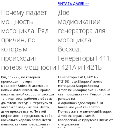
ЧИТАТЬ ДАЛЕЕ >>
Почему падает
Две
мощность
модификации
мотоцикла. Ряд
генератора для
причин, по
мотоцикла
которым
Восход.
происходит
Генераторы Г411,
потеря мощности
Г421А и Г421Б
Ряд причин, по которым
Генераторы Г411, Г421А и
происходит потеря
Г421Б&nbsp;&laquo;У моего
мощности&nbsp;Знакомясь с
мотоцикла &laquo;Восход
новым мотоциклом, мы, кроме
&mdash; 2&raquo; очень слабый
максимальной скорости, расхода
свет при движении. Говорят, что
топлива, веса, рабочего объема
раньше на
двигателя, всегда интересуемся
&laquo;Восходе&raquo; был
числом лошадиных сил. Часто
более мощный генератор.
даже прежде всего. По этой
Почему же его заменили?&raquo;
цифре можно представить себе,
&mdash; спрашивает Е.
насколько хорошо разгоняется
Карповский из Иркутска.Отвечают
машина, как она преодолевает
специалисты