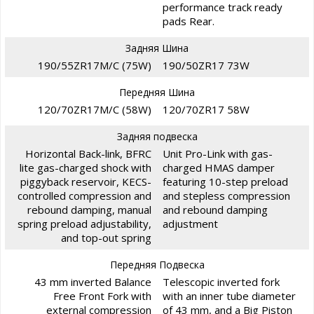
performance track ready
pads Rear.
Задняя Шина
190/55ZR17M/C (75W)
190/50ZR17 73W
Передняя Шина
120/70ZR17M/C (58W)
120/70ZR17 58W
Задняя подвеска
Horizontal Back-link, BFRC
Unit Pro-Link with gas-
lite gas-charged shock with
charged HMAS damper
piggyback reservoir, KECS-
featuring 10-step preload
controlled compression and
and stepless compression
rebound damping, manual
and rebound damping
spring preload adjustability,
adjustment
and top-out spring
Передняя Подвеска
43 mm inverted Balance
Telescopic inverted fork
Free Front Fork with
with an inner tube diameter
external compression
of 43 mm, and a Big Piston