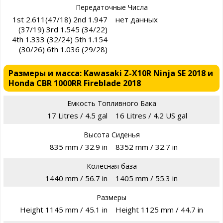
Передаточные Числа
1st 2.611(47/18) 2nd 1.947
нет данных
(37/19) 3rd 1.545 (34/22)
4th 1.333 (32/24) 5th 1.154
(30/26) 6th 1.036 (29/28)
Размеры и масса: Kawasaki Z-X10R Ninja SE 2018 и
Honda CBR 1000RR Fireblade 2018
Емкость Топливного Бака
17 Litres / 4.5 gal
16 Litres / 4.2 US gal
Высота Сиденья
835 mm / 32.9 in
8352 mm / 32.7 in
Колесная база
1440 mm / 56.7 in
1405 mm / 55.3 in
Размеры
Height 1145 mm / 45.1 in
Height 1125 mm / 44.7 in