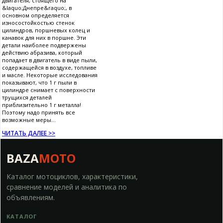
двигателя, стоящего на
&laquo;Днепре&raquo;, в
основном определяется
износостойкостью стенок
цилиндров, поршневых колец и
канавок для них в поршне. Эти
детали наиболее подвержены
действию абразива, который
попадает в двигатель в виде пыли,
содержащейся в воздухе, топливе
и масле. Некоторые исследования
показывают, что 1 г пыли в
цилиндре снимает с поверхности
трущихся деталей
приблизительно 1 г металла!
Поэтому надо принять все
возможные меры...
ЧИТАТЬ ДАЛЕЕ >>
BAZA
MOTO
Каталог мотоциклов, характеристики,
сравнение моделей и аналитика по
объявлениям.
КАТАЛОГ