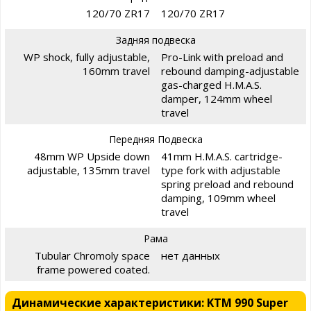
120/70 ZR17
120/70 ZR17
Задняя подвеска
WP shock, fully adjustable,
Pro-Link with preload and
160mm travel
rebound damping-adjustable
gas-charged H.M.A.S.
damper, 124mm wheel
travel
Передняя Подвеска
48mm WP Upside down
41mm H.M.A.S. cartridge-
adjustable, 135mm travel
type fork with adjustable
spring preload and rebound
damping, 109mm wheel
travel
Рама
Tubular Chromoly space
нет данных
frame powered coated.
Динамические характеристики: KTM 990 Super