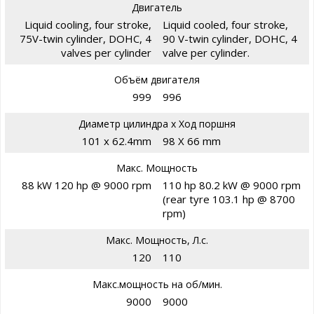
Двигатель
Liquid cooling, four stroke,
Liquid cooled, four stroke,
75V-twin cylinder, DOHC, 4
90 V-twin cylinder, DOHC, 4
valves per cylinder
valve per cylinder.
Объём двигателя
999
996
Диаметр цилиндра х Ход поршня
101 x 62.4mm
98 X 66 mm
Макс. Мощность
88 kW 120 hp @ 9000 rpm
110 hp 80.2 kW @ 9000 rpm
(rear tyre 103.1 hp @ 8700
rpm)
Макс. Мощность, Л.с.
120
110
Макс.мощность на об/мин.
9000
9000