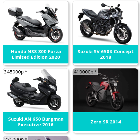
Honda NSS 300 Forza
Suzuki SV 650X Concept
Limited Edition 2020
2018
345000р.*
410000р.*
Suzuki AN 650 Burgman
Zero SR 2014
Executive 2016
221000р.*