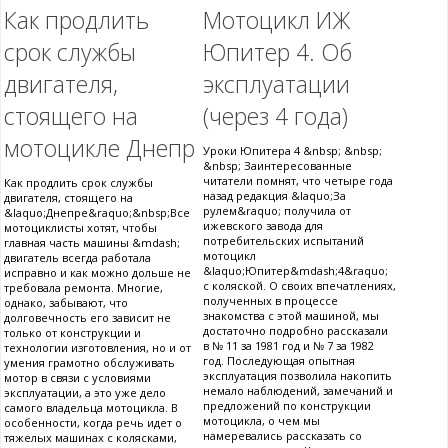
Как продлить
Мотоцикл ИЖ
срок службы
Юпитер 4. Об
двигателя,
эксплуатации
стоящего на
(через 4 года)
мотоцикле Днепр
Уроки Юпитера 4 &nbsp; &nbsp;
&nbsp; Заинтересованные
читатели помнят, что четыре года
Как продлить срок службы
назад редакция &laquo;За
двигателя, стоящего на
рулем&raquo; получила от
&laquo;Днепре&raquo;&nbsp;Все
ижевского завода для
мотоциклисты хотят, чтобы
потребительских испытаний
главная часть машины &mdash;
мотоцикл
двигатель всегда работала
&laquo;Юпитер&mdash;4&raquo;
исправно и как можно дольше не
с коляской. О своих впечатлениях,
требовала ремонта. Многие,
полученных в процессе
однако, забывают, что
знакомства с этой машиной, мы
долговечность его зависит не
достаточно подробно рассказали
только от конструкции и
в № 11 за 1981 год и № 7 за 1982
технологии изготовления, но и от
год. Последующая опытная
умения грамотно обслуживать
эксплуатация позволила накопить
мотор в связи с условиями
немало наблюдений, замечаний и
эксплуатации, а это уже дело
предложений по конструкции
самого владельца мотоцикла. В
мотоцикла, о чем мы
особенности, когда речь идет о
намеревались рассказать со
тяжелых машинах с колясками,