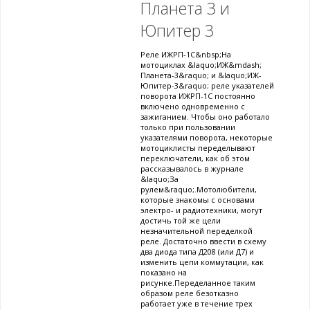
Планета 3 и
Юпитер 3
Реле ИЖРП-1С&nbsp;На
мотоциклах &laquo;ИЖ&mdash;
Планета-3&raquo; и &laquo;ИЖ-
Юпитер-3&raquo; реле указателей
поворота ИЖРП-1С постоянно
включено одновременно с
зажиганием. Чтобы оно работало
только при пользовании
указателями поворота, некоторые
мотоциклисты переделывают
переключатели, как об этом
рассказывалось в журнале
&laquo;За
рулем&raquo;.Мотолюбители,
которые знакомы с основами
электро- и радиотехники, могут
достичь той же цели
незначительной переделкой
реле. Достаточно ввести в схему
два диода типа Д208 (или Д7) и
изменить цепи коммутации, как
показано на
рисунке.Переделанное таким
образом реле безотказно
работает уже в течение трех