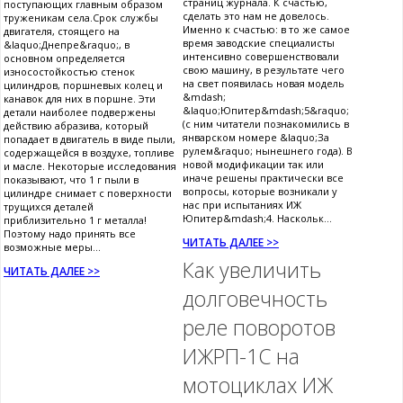
страниц журнала. К счастью,
поступающих главным образом
сделать это нам не довелось.
труженикам села.Срок службы
Именно к счастью: в то же самое
двигателя, стоящего на
время заводские специалисты
&laquo;Днепре&raquo;, в
интенсивно совершенствовали
основном определяется
свою машину, в результате чего
износостойкостью стенок
на свет появилась новая модель
цилиндров, поршневых колец и
&mdash;
канавок для них в поршне. Эти
&laquo;Юпитер&mdash;5&raquo;
детали наиболее подвержены
(с ним читатели познакомились в
действию абразива, который
январском номере &laquo;За
попадает в двигатель в виде пыли,
рулем&raquo; нынешнего года). В
содержащейся в воздухе, топливе
новой модификации так или
и масле. Некоторые исследования
иначе решены практически все
показывают, что 1 г пыли в
вопросы, которые возникали у
цилиндре снимает с поверхности
нас при испытаниях ИЖ
трущихся деталей
Юпитер&mdash;4. Наскольк...
приблизительно 1 г металла!
Поэтому надо принять все
ЧИТАТЬ ДАЛЕЕ >>
возможные меры...
Как увеличить
ЧИТАТЬ ДАЛЕЕ >>
долговечность
реле поворотов
ИЖРП-1С на
мотоциклах ИЖ