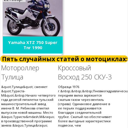
Yamaha XTZ 750 Super
Tnr 1990
Пять случайных статей о мотоциклах:
Мотороллер
Кроссовый
Тулица
Восход 250 СКУ-3
&quot;Тулица&quot; сменяет
Образца 1976
&quot;Туриста-
г.&nbsp;&nbsp;&nbsp;Пневмогидравлическ
М&quot;&nbsp;Начало четвертого
передняя вилка заряжается
года десятой пятилетки тульский
сжатым газом через вентиль
машиностроительный завод
(справа). Одинаковое давление в
имени В. М. Рябикова отметил
ее перьях поддерживается
выпуском новой машины. Место
благодаря соединительной
&laquo;Туриста&mdash;М&raquo;
трубке. Сжатый газ обеспечивает
в производственной программе
более выгодные характеристики
заняла &laquo;Тулица&raquo;
подвески, чем