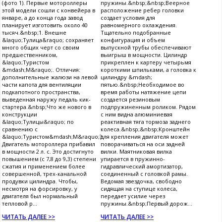
(фото 1). Первые мотороллеры
пружины.&nbsp;&nbsp;Веерное
этой модели сошли с конвейера в
расположение ребер головки
январе, а до конца года завод
создает условия для
планирует изготовить около 40
равномерного охлаждения.
тысяч.&nbsp;1. Внешне
Тщательно подобранные
&laquo;Тулица&raquo; сохраняет
конфигурация и объем
много общих черт со своим
выпускной трубы обеспечивают
предшественником,
выигрыш в мощности. Цилиндр
&laquo;Туристом
прикреплен к картеру четырьмя
&mdash;М&raquo;. Отличия:
короткими шпильками, а головка к
дополнительные жалюзи на левой
цилиндру &mdash;
части капота для вентиляции
пятью.&nbsp;Необходимое во
подкапотного пространства,
время работы натяжение цепи
выведенная наружу педаль кик-
создается резиновым
стартера.&nbsp;Что же нового в
подпружиненным роликом. Рядом
конструкции
с ним видна алюминиевая
&laquo;Тулицы&raquo; по
реактивная тяга тормоза заднего
сравнению с
колеса.&nbsp;&nbsp;Кронштейн
&laquo;Туристом&mdash;М&raquo;?
для крепления двигателя может
Двигатель мотороллера прибавил
поворачиваться на оси задней
в мощности 2 л. с. Это достигнуто
вилки. Маятниковая вилка
повышением (с 7,8 до 9,3) степени
упирается в пружинно-
сжатия и применением более
гидравлический амортизатор,
совершенной, трех-канальной
соединенный с головкой рамы.
продувки цилиндра. Чтобы,
Ведомая звездочка, свободно
несмотря на форсировку, у
сидящая на ступице колеса,
двигателя был нормальный
передает усилие через
тепловой р...
пружины.&nbsp;Первый дорож...
ЧИТАТЬ ДАЛЕЕ >>
ЧИТАТЬ ДАЛЕЕ >>