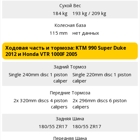
Сухой Вес
184 kg
193 kg / 209 kg
Колесная база
115 mm
нет данных
Ходовая часть и тормоза: KTM 990 Super Duke
2012 и Honda VTR 1000F 2005
Задний Тормоз
Single 240mm disc 1 piston
Single 220mm disc 1 piston
caliper
caliper
Передние Тормоза
2x 320mm discs 4 piston
2x 296mm discs 6 piston
calipers
calipers
Задняя Шина
180/55 ZR17
180/55 ZR17
Передняя Шина