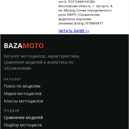
лет.Б. РОГОЖИН141300,
Московская область, г. Загорск, 4,
кв. 4&nbsp;Схема переделанного
реле ИЖРП-1С(изменения
выделены жирными
линиями).&nbsp;1976N06P37
ЧИТАТЬ ДАЛЕЕ >>
BAZA
MOTO
Каталог мотоциклов, характеристики,
сравнение моделей и аналитика по
объявлениям.
КАТАЛОГ
Поиск по моделям
Марки мотоциклов
Классы мотоциклов
ПОДБОР
Сравнение моделей
Подбор мотоцикла