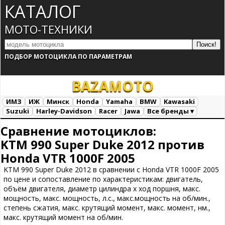
КАТАЛОГ
МОТО-ТЕХНИКИ
ПОДБОР МОТОЦИКЛА ПО ПАРАМЕТРАМ
BAZA
MOTO
ИМЗ
ИЖ
Минск
Honda
Yamaha
BMW
Kawasaki
Suzuki
Harley-Davidson
Racer
Jawa
Все бренды ▾
Все марки
Загрузка...
Сравнение мотоциклов:
KTM 990 Super Duke 2012 против
Honda VTR 1000F 2005
KTM 990 Super Duke 2012 в сравнении с Honda VTR 1000F 2005
по цене и сопоставление по характеристикам: двигатель,
объём двигателя, диаметр цилиндра х ход поршня, макс.
мощность, макс. мощность, л.с., макс.мощность на об/мин.,
степень сжатия, макс. крутящий момент, макс. момент, нм.,
макс. крутящий момент на об/мин.