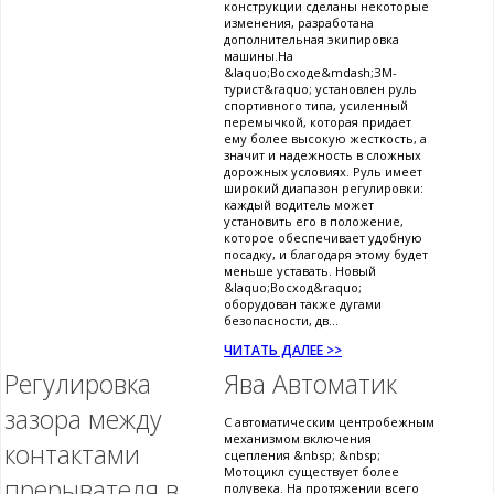
конструкции сделаны некоторые
изменения, разработана
дополнительная экипировка
машины.На
&laquo;Восходе&mdash;ЗМ-
турист&raquo; установлен руль
спортивного типа, усиленный
перемычкой, которая придает
ему более высокую жесткость, а
значит и надежность в сложных
дорожных условиях. Руль имеет
широкий диапазон регулировки:
каждый водитель может
установить его в положение,
которое обеспечивает удобную
посадку, и благодаря этому будет
меньше уставать. Новый
&laquo;Восход&raquo;
оборудован также дугами
безопасности, дв...
ЧИТАТЬ ДАЛЕЕ >>
Регулировка
Ява Автоматик
зазора между
С автоматическим центробежным
механизмом включения
контактами
сцепления &nbsp; &nbsp;
Мотоцикл существует более
прерывателя в
полувека. На протяжении всего