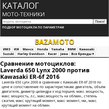
КАТАЛОГ
МОТО-ТЕХНИКИ
ПОДБОР МОТОЦИКЛА ПО ПАРАМЕТРАМ
BAZA
MOTO
ИМЗ
ИЖ
Минск
Honda
Yamaha
BMW
Kawasaki
Suzuki
Harley-Davidson
Racer
Jawa
Все бренды ▾
Все марки
Загрузка...
Сравнение мотоциклов:
Laverda 650 Lynx 2000 против
Kawasaki ER-6f 2016
Laverda 650 Lynx 2000 в сравнении с Kawasaki ER-6f 2016 по
цене и сопоставление по характеристикам: двигатель, объём
двигателя, диаметр цилиндра х ход поршня, макс. мощность,
макс. мощность, л.с., макс.мощность на об/мин., степень
сжатия, макс. крутящий момент, макс. момент, нм., макс.
крутящий момент на об/мин.