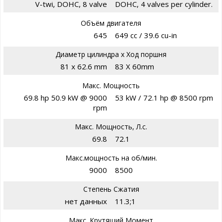
V-twi, DOHC, 8 valve
DOHC, 4 valves per cylinder.
Объём двигателя
645
649 cc / 39.6 cu-in
Диаметр цилиндра х Ход поршня
81 x 62.6 mm
83 X 60mm
Макс. Мощность
69.8 hp 50.9 kW @ 9000
53 kW / 72.1 hp @ 8500 rpm
rpm
Макс. Мощность, Л.с.
69.8
72.1
Макс.мощность на об/мин.
9000
8500
Степень Сжатия
нет данных
11.3;1
Макс. Крутящий Момент