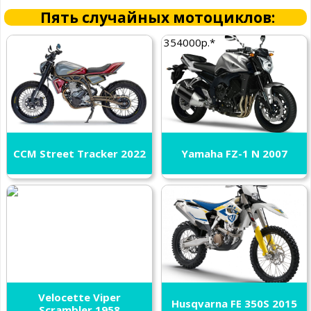
Пять случайных мотоциклов:
354000р.*
CCM Street Tracker 2022
Yamaha FZ-1 N 2007
Velocette Viper
Husqvarna FE 350S 2015
Scrambler 1958