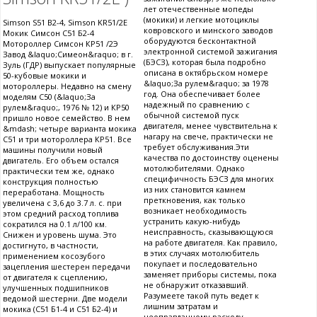
лет отечественные мопеды
(мокики) и легкие мотоциклы
Simson S51 B2-4, Simson KR51/2E
ковровского и минского заводов
Мокик Симсон С51 Б2-4
оборудуются бесконтактной
Мотороллер Симсон КР51 /2Э
электронной системой зажигания
Завод &laquo;Симеон&raquo; в г.
(БЭСЗ), которая была подробно
Зуль (ГДР) выпускает популярные
описана в октябрьском номере
50-кубовые мокики и
&laquo;За рулем&raquo; за 1978
мотороллеры. Недавно на смену
год. Она обеспечивает более
моделям С50 (&laquo;За
надежный по сравнению с
рулем&raquo;, 1976 № 12) и КР50
обычной системой пуск
пришло новое семейство. В нем
двигателя, менее чувствительна к
&mdash; четыре варианта мокика
нагару на свече, практически не
С51 и три мотороллера КР51. Все
требует обслуживания.Эти
машины получили новый
качества по достоинству оценены
двигатель. Его объем остался
мотолюбителями. Однако
практически тем же, однако
специфичность БЭСЗ для многих
конструкция полностью
из них становится камнем
переработана. Мощность
преткновения, как только
увеличена с 3,6 до 3.7 л. с. при
возникает необходимость
этом средний расход топлива
устранить какую-нибудь
сократился на 0.1 л/100 км.
неисправность, сказывающуюся
Снижен и уровень шума. Это
на работе двигателя. Как правило,
достигнуто, в частности,
в этих случаях мотолюбитель
применением косозубого
покупает и последовательно
зацепления шестерен передачи
заменяет приборы системы, пока
от двигателя к сцеплению,
не обнаружит отказавший.
улучшенных подшипников
Разумеете такой путь ведет к
ведомой шестерни. Две модели
лишним затратам и
мокика (С51 Б1-4 и С51 Б2-4) и
неоправданному расходу