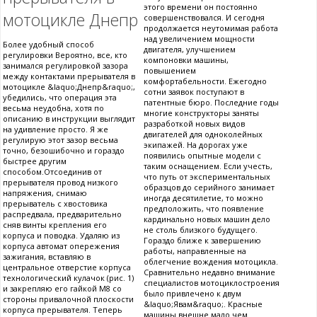
этого времени он постоянно
мотоцикле Днепр
совершенствовался. И сегодня
продолжается неутомимая работа
над увеличением мощности
Более удобный способ
двигателя, улучшением
регулировки Вероятно, все, кто
компоновки машины,
занимался регулировкой зазора
повышением
между контактами прерывателя в
комфортабельности. Ежегодно
мотоцикле &laquo;Днепр&raquo;,
сотни заявок поступают в
убедились, что операция эта
патентные бюро. Последние годы
весьма неудобна, хотя по
многие конструкторы заняты
описанию в инструкции выглядит
разработкой новых видов
на удивление просто. Я же
двигателей для одноколейных
регулирую этот зазор весьма
экипажей. На дорогах уже
точно, безошибочно и гораздо
появились опытные модели с
быстрее другим
таким оснащением. Если учесть,
способом.Отсоединив от
что путь от экспериментальных
прерывателя провод низкого
образцов до серийного занимает
напряжения, снимаю
иногда десятилетие, то можно
прерыватель с хвостовика
предположить, что появление
распредвала, предварительно
кардинально новых машин дело
сняв винты крепления его
не столь близкого будущего.
корпуса и поводка. Удаляю из
Гораздо ближе к завершению
корпуса автомат опережения
работы, направленные на
зажигания, вставляю в
облегчение вождения мотоцикла.
центральное отверстие корпуса
Сравнительно недавно внимание
технологический кулачок (рис. 1)
специалистов мотоциклостроения
и закрепляю его гайкой М8 со
было привлечено к двум
стороны привалочной плоскости
&laquo;Явам&raquo;. Красные
корпуса прерывателя. Теперь
машины внешне мало чем