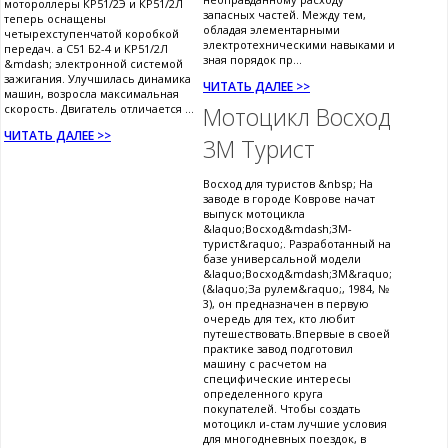
мотороллеры КР51/2Э и КР51/2Л
запасных частей. Между тем,
теперь оснащены
обладая элементарными
четырехступенчатой коробкой
электротехническими навыками и
передач. а С51 Б2-4 и КР51/2Л
зная порядок пр...
&mdash; электронной системой
зажигания. Улучшилась динамика
ЧИТАТЬ ДАЛЕЕ >>
машин, возросла максимальная
скорость. Двигатель отличается ...
Мотоцикл Восход
ЧИТАТЬ ДАЛЕЕ >>
3М Турист
Восход для туристов &nbsp; На
заводе в городе Коврове начат
выпуск мотоцикла
&laquo;Восход&mdash;3М-
турист&raquo;. Разработанный на
базе универсальной модели
&laquo;Восход&mdash;3М&raquo;
(&laquo;За рулем&raquo;, 1984, №
3), он предназначен в первую
очередь для тех, кто любит
путешествовать.Впервые в своей
практике завод подготовил
машину с расчетом на
специфические интересы
определенного круга
покупателей. Чтобы создать
мотоцикл и-стам лучшие условия
для многодневных поездок, в