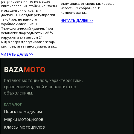
регулировке ничто не мешает:
отличались от своих так хорошо
винт крепления стойки, контакты
известных собратьев. И
и эксцентрик открыты и
компоновка та...
доступны. Порядок регулировки
такой же, но намного
ЧИТАТЬ ДАЛЕЕ >>
удобное.&nbsp;Рис. 1.
Технологический кулачек (при
установке подкладывать шайбу
наружным диаметром 24
мм).&nbsp;Отрегулировав зазор,
как предлагает инструкция, и за...
ЧИТАТЬ ДАЛЕЕ >>
BAZA
MOTO
Каталог мотоциклов, характеристики,
сравнение моделей и аналитика по
объявлениям.
КАТАЛОГ
Поиск по моделям
Марки мотоциклов
Классы мотоциклов