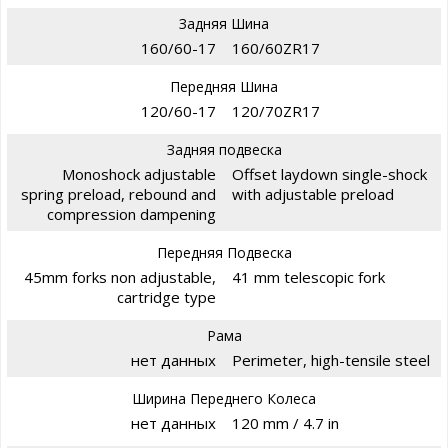
Задняя Шина
160/60-17
160/60ZR17
Передняя Шина
120/60-17
120/70ZR17
Задняя подвеска
Monoshock adjustable
Offset laydown single-shock
spring preload, rebound and
with adjustable preload
compression dampening
Передняя Подвеска
45mm forks non adjustable,
41 mm telescopic fork
cartridge type
Рама
нет данных
Perimeter, high-tensile steel
Ширина Переднего Колеса
нет данных
120 mm / 4.7 in