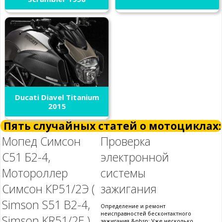
Ducati Diavel Titanium
2015
Пять случайных статей о мотоциклах:
Мопед Симсон
Проверка
С51 Б2-4,
электронной
Мотороллер
системы
Симсон КР51/2Э (
зажигания
Simson S51 B2-4,
Определение и ремонт
неисправностей бесконтактного
Simson KR51/2E )
зажигания &nbsp; Уже несколько