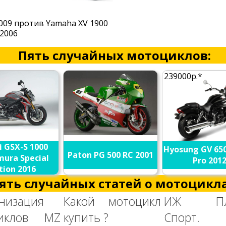
2009 против Yamaha XV 1900
 2006
Пять случайных мотоциклов:
239000р.*
i GSX-S 1000
Hyosung GV 650
Paton PG 500 RC 2001
mura Special
Pro 201
tion 2016
ять случайных статей о мотоцикла
низация
Какой мотоцикл
ИЖ Пла
циклов MZ
купить ?
Спорт. 