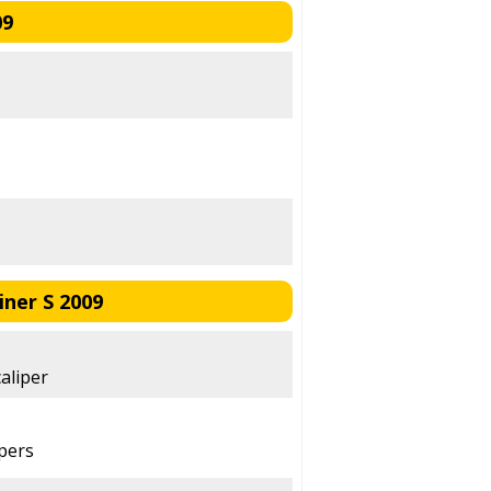
09
ner S 2009
aliper
ipers