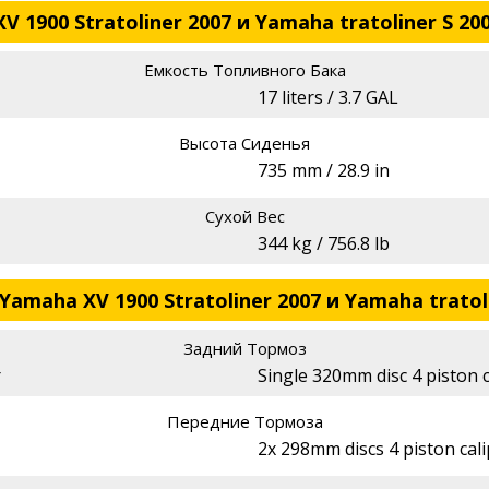
 1900 Stratoliner 2007 и Yamaha tratoliner S 20
Емкость Топливного Бака
17 liters / 3.7 GAL
Высота Сиденья
735 mm / 28.9 in
Сухой Вес
344 kg / 756.8 lb
amaha XV 1900 Stratoliner 2007 и Yamaha tratoli
Задний Тормоз
r
Single 320mm disc 4 piston c
Передние Тормоза
2x 298mm discs 4 piston cal