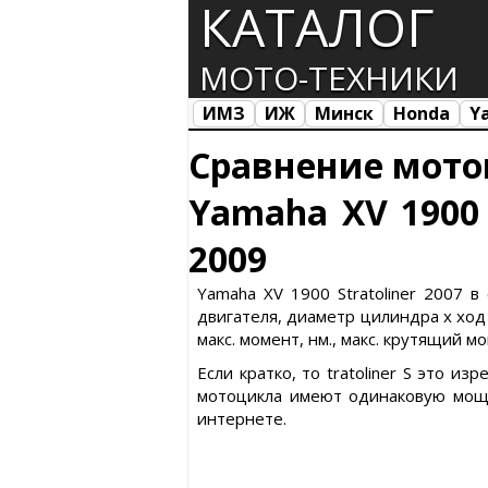
КАТАЛОГ
МОТО-ТЕХНИКИ
ИМЗ
ИЖ
Минск
Honda
Y
Все марки
Загрузка...
Сравнение мото
Yamaha XV 1900 
2009
Yamaha XV 1900 Stratoliner 2007 в
двигателя, диаметр цилиндра х ход 
макс. момент, нм., макс. крутящий мо
Если кратко, то tratoliner S это и
мотоцикла имеют одинаковую мощн
интернете.