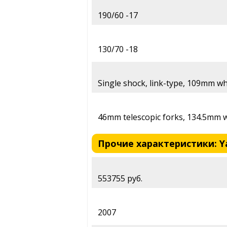
190/60 -17
130/70 -18
Single shock, link-type, 109mm wh
46mm telescopic forks, 134.5mm w
Прочие характеристики: Yam
553755 руб.
2007