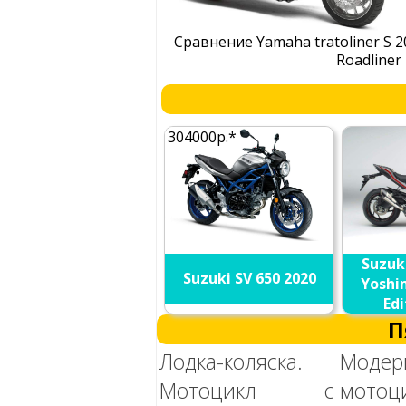
Сравнение Yamaha tratoliner S 
Roadliner
304000р.*
Suzuk
Suzuki SV 650 2020
Yoshi
Edi
П
Лодка-коляска.
Модер
Мотоцикл с
мото