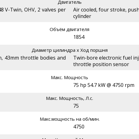
Двигатель
48 V-Twin, OHV, 2 valves per
Air cooled, four stroke, pus
cylinder
Объём двигателя
1854
Диаметр цилиндра х Ход поршня
on, 43mm throttle bodies and
Twin-bore electronic fuel in
throttle position sensor
Макс. Мощность
75 hp 54.7 kW @ 4750 rpm
Макс. Мощность, Л.с.
75
Макс.мощность на об/мин.
4750