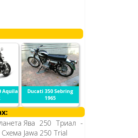
 Aquila
Ducati 350 Sebring
2
1965
х:
нета
Ява 250 Триал -
Схема
Jawa 250 Trial