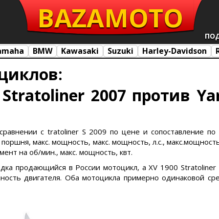
BAZA
MOTO
ПО
amaha
BMW
Kawasaki
Suzuki
Harley-Davidson
циклов:
Stratoliner 2007 против Yam
 сравнении с tratoliner S 2009 по цене и сопоставление по
поршня, макс. мощность, макс. мощность, л.с., макс.мощность
мент на об/мин., макс. мощность, квт.
зредка продающийся в России мотоцикл, а XV 1900 Stratoline
ость двигателя. Оба мотоцикла примерно одинаковой сре