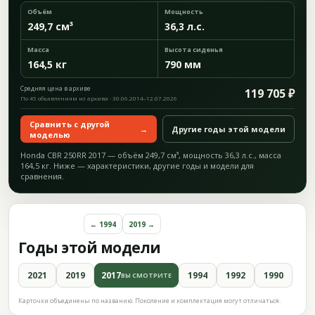
Объём
Мощность
249,7 см³
36,3 л.с.
Масса
Высота сиденья
164,5 кг
790 мм
Средняя цена в архиве
119 705 ₽
По 45 объявлениям из архива · 30.06.2014–12.07.2026
Сравнить с другой
→
Другие годы этой модели
моделью
Honda CBR 250RR 2017 — объём 249,7 см³, мощность 36,3 л.с., масса
164,5 кг. Ниже — характеристики, другие годы и модели для
сравнения.
← 1994
2019 →
Годы этой модели
2021
2019
2017
1994
1992
1990
ВЫ СМОТРИТЕ
Карточки объединены по названию. Поколение и комплектация могут отличаться.