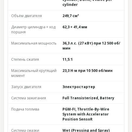
cylinder
Объём двигателя
249,7 см³
Диаметр цилиндра × ход
62,3 × 41,4 мм
поршня
Максимальная мощность
36,3 л.с. (27 кВт) при 12 500 об/
мин
Степень сжатия
11,5:1
Максимальный крутящий
23,3 Н·м при 10 500 об/мин
момент
Запуск двигателя
Электростартер
Система зажигания
Full Transisterized, Battery
Подача топлива
PGM-FI, Throttle-By-Wire
System with Accelerator
Position SensoR
Система смазки
Wet (Pressing and Spray)