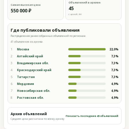
Объявлений в архиве
Самая высокая цена
45
550 000 ₽
с ценой: 44
Где публиковали объявления
Распределение ранее собранных объявлений по регионам.
41 объявление из архива
1
Москва
22,0%
2
Алтайский край
7,3%
3
Владимирская обл.
7,3%
4
Краснодарский край
7,3%
5
Татарстан
7,3%
6
Мордовия
4,9%
7
Новосибирская обл.
4,9%
8
Ростовская обл.
4,9%
Архив объявлений
Показать последние 45 объявлений
Средняя цена рассчитана по всему архиву