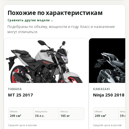
Похожие по характеристикам
Сравнить другие модели →
Подобраны по объёму, мощности и году. Класс и назначение
могут отличаться.
YAMAHA
KAWASAKI
MT 25 2017
Ninja 250 2018
Объём
Мощность
Масса
Объём
Мощно
249 см³
36 л.с.
165 кг
249 см³
39 л.с
Средняя цена в архиве
Средняя цена в архиве