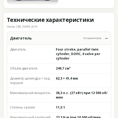
Технические характеристики
Honda CBR 250RR 2019
Двигатель
10 параметров
Двигатель
Four stroke, parallel twin
cylinder, DOHC, 4 valve per
cylinder
Объём двигателя
249,7 см³
Диаметр цилиндра × ход
62,3 × 41,4 мм
поршня
Максимальная мощность
36,3 л.с. (27 кВт) при 12 500 об/
мин
Степень сжатия
11,5:1
Максимальный крутящий
23,3 Н·м при 10 500 об/мин