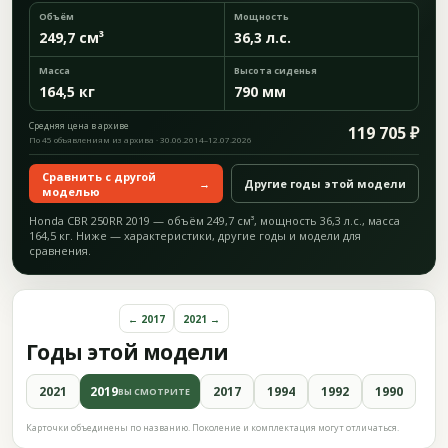
Объём
Мощность
249,7 см³
36,3 л.с.
Масса
Высота сиденья
164,5 кг
790 мм
Средняя цена в архиве
119 705 ₽
По 45 объявлениям из архива · 30.06.2014–12.07.2026
Сравнить с другой
→
Другие годы этой модели
моделью
Honda CBR 250RR 2019 — объём 249,7 см³, мощность 36,3 л.с., масса
164,5 кг. Ниже — характеристики, другие годы и модели для
сравнения.
← 2017
2021 →
Годы этой модели
2021
2019
2017
1994
1992
1990
ВЫ СМОТРИТЕ
Карточки объединены по названию. Поколение и комплектация могут отличаться.