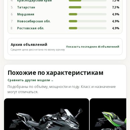
4
Краснодарский край
7,3%
5
Татарстан
7,3%
6
Мордовия
4,9%
7
Новосибирская обл.
4,9%
8
Ростовская обл.
4,9%
Архив объявлений
Показать последние 45 объявлений
Средняя цена рассчитана по всему архиву
Похожие по характеристикам
Сравнить другие модели →
Подобраны по объёму, мощности и году. Класс и назначение
могут отличаться.