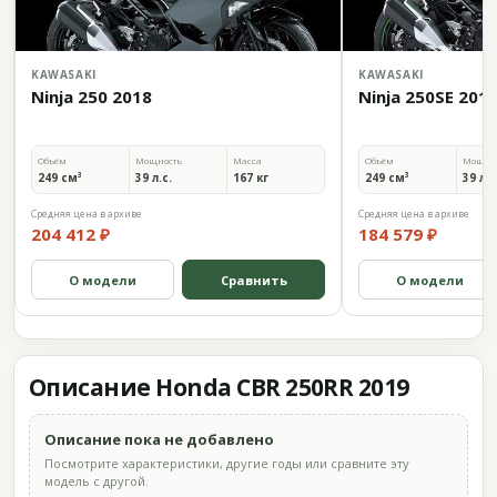
KAWASAKI
KAWASAKI
Ninja 250 2018
Ninja 250SE 201
Объём
Мощность
Масса
Объём
Мощно
249 см³
39 л.с.
167 кг
249 см³
39 л.с
Средняя цена в архиве
Средняя цена в архиве
204 412 ₽
184 579 ₽
О модели
Сравнить
О модели
Описание Honda CBR 250RR 2019
Описание пока не добавлено
Посмотрите характеристики, другие годы или сравните эту
модель с другой.