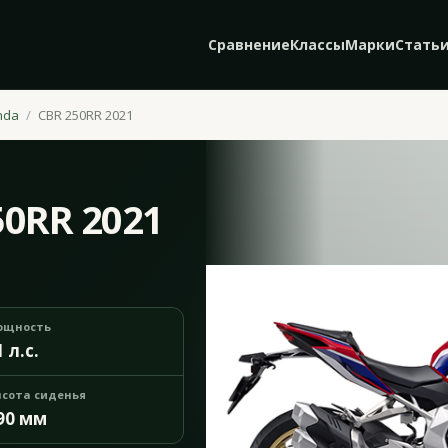
Сравнение
Классы
Марки
Стать
nda
CBR 250RR 2021
50RR 2021
ощность
1 л.с.
сота сиденья
90 мм