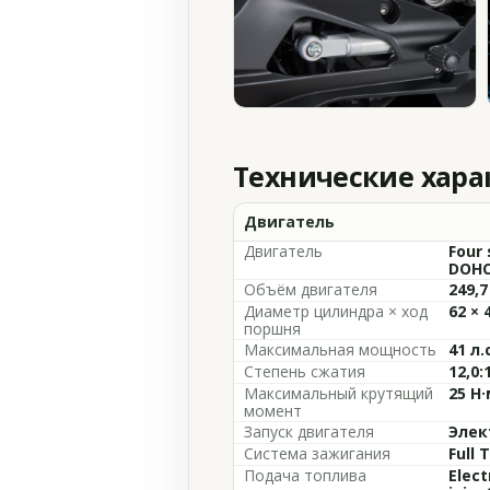
Технические хар
Двигатель
Двигатель
Four 
DOHC,
Объём двигателя
249,7
Диаметр цилиндра × ход
62 × 
поршня
Максимальная мощность
41 л.
Степень сжатия
12,0:
Максимальный крутящий
25 Н
момент
Запуск двигателя
Элек
Система зажигания
Full 
Подача топлива
Elect