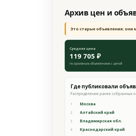
Архив цен и объя
Это старые объявления; они 
Средняя цена
119 705 ₽
по архивным объявлениям с ценой
Где публиковали объя
Распределение ранее собранных о
Москва
1
Алтайский край
2
Владимирская обл.
3
Краснодарский край
4