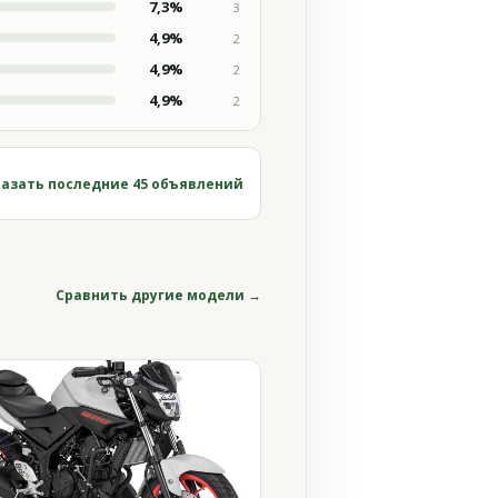
7,3%
3
4,9%
2
4,9%
2
4,9%
2
азать последние 45 объявлений
Сравнить другие модели →