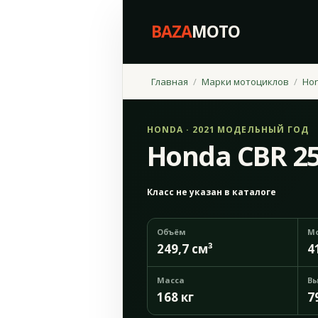
BAZA
MOTO
Главная
Марки мотоциклов
Ho
HONDA · 2021 МОДЕЛЬНЫЙ ГОД
Honda CBR 2
Класс не указан в каталоге
Объём
М
249,7 см³
4
Масса
Вы
168 кг
7