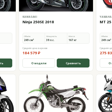
KAWASAKI
YAMAHA
Ninja 250SE 2018
MT 25
Объём
Мощность
Масса
Объём
249 см³
39 л.с.
167 кг
249 см³
Средняя цена в архиве
Средняя це
184 579 ₽
275 83
ть
О модели
Сравнить
О