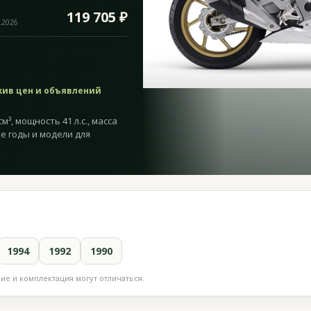
119 705 ₽
.2026
хив цен и объявлений
³, мощность 41 л.с., масса
ие годы и модели для
1994
1992
1990
е и комплектация могут отличаться.