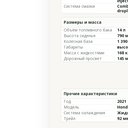
injec
Система смазки
Comb
dropl
Размеры и масса
Объём топливного бака
14 л
Высота сиденья
790 
Колёсная база
1 39
Габариты
высо
Масса с жидкостями
168 к
Дорожный просвет
145 
Прочие характеристики
Год
2021
Модель
Hond
Система охлаждения
Жидк
Трейл
92 м