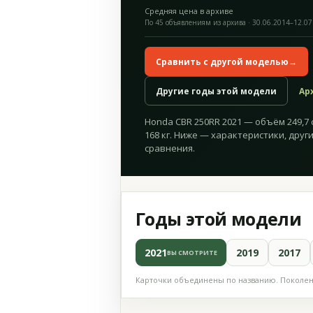
Средняя цена в архиве
По 45 объявлениям из архива · 30.06.2014–12.07
Сравнить с другой моделью
→
Другие годы этой модели
Ар
Honda CBR 250RR 2021 — объём 249,7 см
168 кг. Ниже — характеристики, друг
сравнения.
Годы этой модели
2021
2019
2017
ВЫ СМОТРИТЕ
Карточки объединены по названию. Поколени