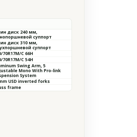
ин диск 240 мм,
нопоршневой суппорт
ин диск 310 мм,
ухпоршневой суппорт
0/70R17M/C 66H
0/70R17M/C 54H
uminum Swing Arm, 5
justable Mono With Pro-link
spension System
mm USD inverted forks
uss frame