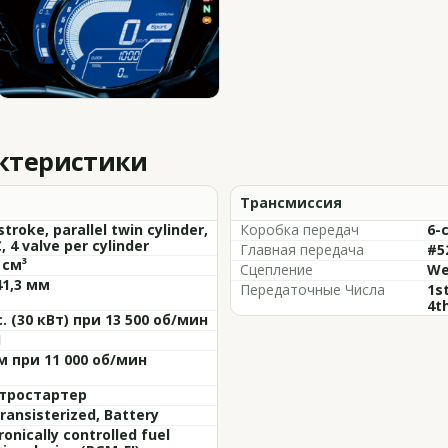
актеристики
Трансмиссия
stroke, parallel twin cylinder,
Коробка передач
6-
 4 valve per cylinder
Главная передача
#5
 см³
Сцепление
We
41,3 мм
Передаточные Числа
1st
4th
с. (30 кВт) при 13 500 об/мин
1
·м при 11 000 об/мин
тростартер
Transisterized, Battery
ronically controlled fuel