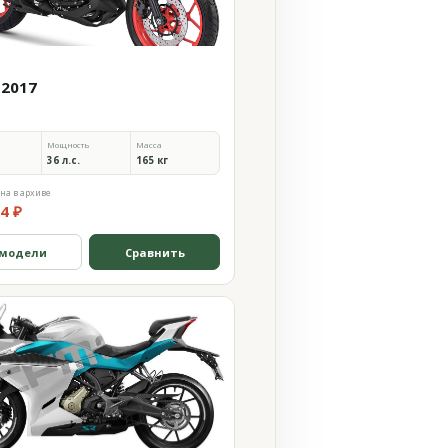
 2017
Мощность
Масса
36 л.с.
165 кг
на в архиве
4 ₽
 модели
Сравнить