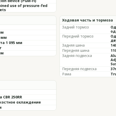
tion device (PGM-FI)
ined use of pressure-fed
ets
Ходовая часть и тормоза
Задний тормоз
Од
од
мм
Передний тормоз
Од
0 мм
дв
та 1 095 мм
Задняя шина
14
г
Передняя шина
11
мм
Задняя подвеска
Al
Ad
Su
Передняя подвеска
37
Рама
Tr
a CBR 250RR
остное охлаждение
м