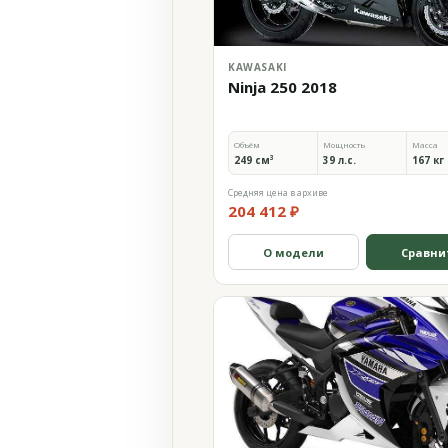
KAWASAKI
Ninja 250 2018
Объём
Мощность
Масса
249 см³
39 л.с.
167 кг
Средняя цена в архиве
204 412 ₽
О модели
Сравни