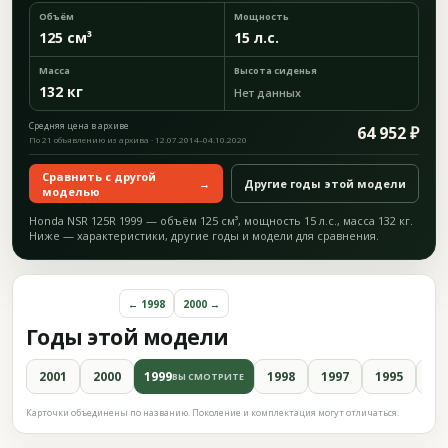
Объём
Мощность
125 см³
15 л.с.
Масса
Высота сиденья
132 кг
Нет данных
Средняя цена в архиве
64 952 ₽
По 21 объявлению из архива · 12.07.2014–04.10.2020
Сравнить с другой
→
Другие годы этой модели
моделью
Honda NSR 125R 1999 — объём 125 см³, мощность 15 л.с., масса 132 кг.
Ниже — характеристики, другие годы и модели для сравнения.
← 1998
2000 →
Годы этой модели
2001
2000
1999
1998
1997
1995
19
ВЫ СМОТРИТЕ
Карточки объединены по названию. Поколение и комплектация могут отличаться.