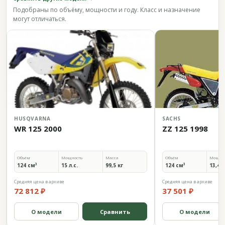
Подобраны по объёму, мощности и году. Класс и назначение
могут отличаться.
HUSQVARNA
SACHS
WR 125 2000
ZZ 125 1998
Объём
Мощность
Масса
Объём
Мощно
124 см³
15 л.с.
99,5 кг
124 см³
13,4 л
Средняя цена в архиве
Средняя цена в архиве
72 812 ₽
37 501 ₽
О модели
Сравнить
О модели