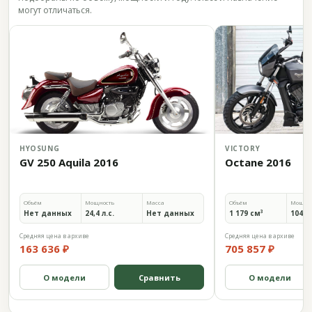
могут отличаться.
HYOSUNG
VICTORY
GV 250 Aquila 2016
Octane 2016
Объём
Мощность
Масса
Объём
Мощно
Нет данных
24,4 л.с.
Нет данных
1 179 см³
104 л.
Средняя цена в архиве
Средняя цена в архиве
163 636 ₽
705 857 ₽
О модели
Сравнить
О модели