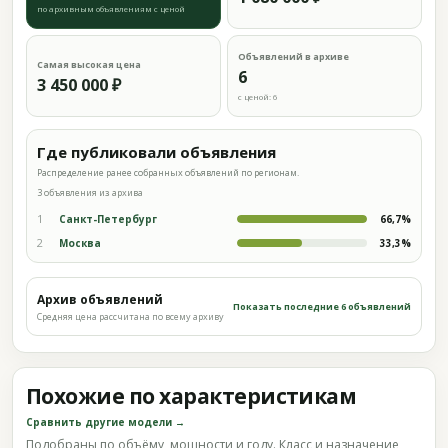
по архивным объявлениям с ценой
Объявлений в архиве
Самая высокая цена
6
3 450 000 ₽
с ценой: 6
Где публиковали объявления
Распределение ранее собранных объявлений по регионам.
3 объявления из архива
1
Санкт-Петербург
66,7%
2
Москва
33,3%
Архив объявлений
Показать последние 6 объявлений
Средняя цена рассчитана по всему архиву
Похожие по характеристикам
Сравнить другие модели →
Подобраны по объёму, мощности и году. Класс и назначение