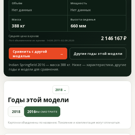
Объём
Мощность
Нет данных
Нет данных
Масса
Высота сиденья
388 кг
660 мм
Средняя цена в архиве
2 146 167 ₽
По 6 объявлениям из архива · 14.06.2019–02.08.2026
Сравнить с другой
→
Другие годы этой модели
моделью
Indian Springfield 2016 — масса 388 кг. Ниже — характеристики, другие
годы и модели для сравнения.
2018 →
Годы этой модели
2018
2016
ВЫ СМОТРИТЕ
Карточки объединены по названию. Поколение и комплектация могут отличаться.