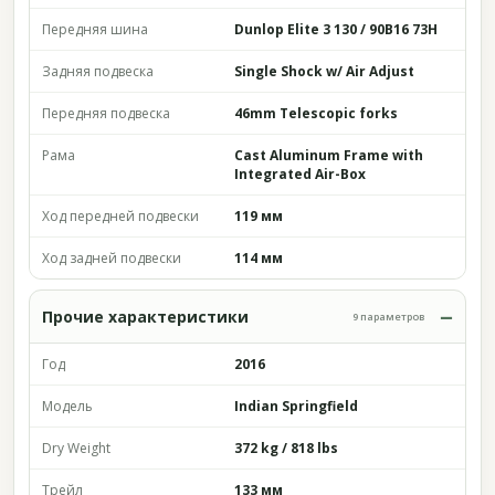
Передняя шина
Dunlop Elite 3 130 / 90B16 73H
Задняя подвеска
Single Shock w/ Air Adjust
Передняя подвеска
46mm Telescopic forks
Рама
Cast Aluminum Frame with
Integrated Air-Box
Ход передней подвески
119 мм
Ход задней подвески
114 мм
Прочие характеристики
9 параметров
Год
2016
Модель
Indian Springfield
Dry Weight
372 kg / 818 lbs
Трейл
133 мм