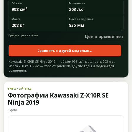
Объём
Мощность
998 см³
203 л.с.
Масса
Высота сиденья
208 кг
835 мм
Средняя цена в архиве
Цен в архиве нет
Сравнить с другой моделью
→
Kawasaki Z-X10R SE Ninja 2019 — объём 998 см³, мощность 203 л.с.,
масса 208 кг. Ниже — характеристики, другие годы и модели для
сравнения.
ВНЕШНИЙ ВИД
Фотографии Kawasaki Z-X10R SE
Ninja 2019
5 фото