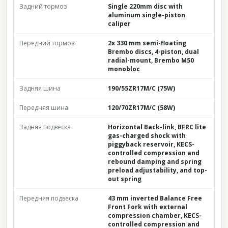
Задний тормоз
Single 220mm disc with
aluminum single-piston
caliper
Передний тормоз
2x 330 mm semi-floating
Brembo discs, 4-piston, dual
radial-mount, Brembo M50
monobloc
Задняя шина
190/55ZR17M/C (75W)
Передняя шина
120/70ZR17M/C (58W)
Задняя подвеска
Horizontal Back-link, BFRC lite
gas-charged shock with
piggyback reservoir, KECS-
controlled compression and
rebound damping and spring
preload adjustability, and top-
out spring
Передняя подвеска
43 mm inverted Balance Free
Front Fork with external
compression chamber, KECS-
controlled compression and