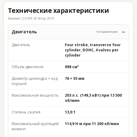
Технические характеристики
Kawasaki Z-X10R SE Ninja 2019
Двигатель
10 параметров
Двигатель
Four stroke, transverse four
cylinder, DOHC, 4 valves per
cylinder
Объём двигателя
998 см³
Диаметр цилиндра × ход
76 × 55 мм
поршня
Максимальная мощность
203 л.с. (149,3 кВт) при 13 500
об/мин
Степень сжатия
13,0:1
Максимальный крутящий
114,9 Н·м при 11 200 об/мин
момент