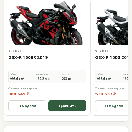
SUZUKI
SUZUKI
GSX-R 1000R 2019
GSX-R 1000 2019
Объём
Мощность
Масса
Объём
Мощно
998,6 см³
199,2 л.с.
203 кг
998,6 см³
199,2 
Средняя цена в архиве
Средняя цена в архиве
388 649 ₽
530 637 ₽
О модели
Сравнить
О модели