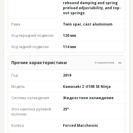
rebound damping and spring
preload adjustability, and top-
out springs.
Рама
Twin spar, cast aluminium
Ход передней подвески
120 мм
Ход задней подвески
114 мм
Прочие характеристики
9 параметров
Год
2019
Модель
Kawasaki Z-X10R SE Ninja
Система охлаждения
Жидкостное охлаждение
Угол наклона рулевой
25°
колонки
Колёса
Forced Marchesini