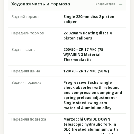
Ходовая часть и тормоза
9 параметров
Задний тормоз
Single 220mm disc 2 piston
caliper
Передний тормоз
2x 320mm floating discs 4
piston calipers
Задняя шина
200/50 - ZR 17 M/C (75
W)FAIRING Material
Thermoplastic
Передняя шина
120/70 - ZR 17 M/C (58 W)
Задняя подвеска
Progressive Sachs, single
shock absorber with rebound
and compression damping and
spring preload adjustment -
Single sided swing arm
material Aluminium alloy
Передняя подвеска
Marzocchi UPSIDE DOWN
telescopic hydraulic fork in
DLC treated aluminium, with