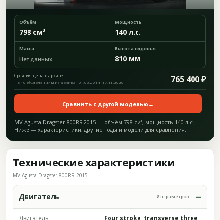
Объём
Мощность
798 см³
140 л.с.
Масса
Высота сиденья
810 мм
Нет данных
Средняя цена в архиве
765 400 ₽
По 10 объявлениям из архива · 01.08.2014–19.11.2020
Сравнить с другой моделью
→
MV Agusta Dragster 800RR 2015 — объём 798 см³, мощность 140 л.с..
Ниже — характеристики, другие годы и модели для сравнения.
Технические характеристики
MV Agusta Dragster 800RR 2015
Двигатель
8 параметров
Двигатель
Four stroke, transverse three