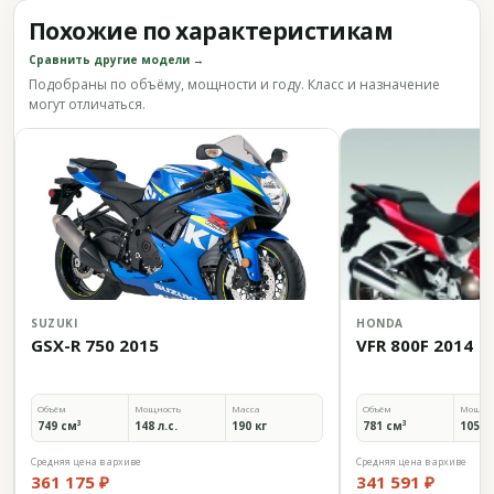
Похожие по характеристикам
Сравнить другие модели →
Подобраны по объёму, мощности и году. Класс и назначение
могут отличаться.
SUZUKI
HONDA
GSX-R 750 2015
VFR 800F 2014
Объём
Мощность
Масса
Объём
Мощно
749 см³
148 л.с.
190 кг
781 см³
105,9 
Средняя цена в архиве
Средняя цена в архиве
361 175 ₽
341 591 ₽