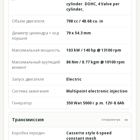
cylinder. DOHC, 4 Valve per
cylinder,
Объём двигателя
798 cc / 48.68 cu. in
Диаметр цилиндра × ход
79 x 54.3 mm
поршня
Максимальная мощность
103 kW / 140 hp @ 13100 rpm
Максимальный крутящий
86 Nm / 8.77 kgm @ 10100 rpm
момент
Запуск двигателя
Electric
Система зажигания
Multipoint electronic injection
Генератор
350 Wat 5000 r.p.m. 12V-8.6Ah
Трансмиссия
4 параметра
Коробка передач
Cassette style 6 speed
constant mesh