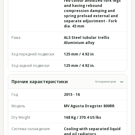
red colour anodized fork legs
and having rebound
compression damping and
spring preload external and
separate adjustment - Fork
dia. 43 mm
Рама
ALS Steel tubular trellis
Aluminium alloy
Ход передней подвески
125 mm / 4.92 in
Ход задней подвески
125 mm / 4.92 in.
Прочие характеристики
10 параметров
Год
2015 - 16
Модель
MV Agusta Dragster 800RR
Dry Weight
168 Kg / 370.4 US lbs
Система охлаждения
Cooling with separated liquid
and oil radiators