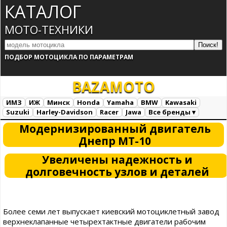
КАТАЛОГ
МОТО-ТЕХНИКИ
ПОДБОР МОТОЦИКЛА ПО ПАРАМЕТРАМ
BAZA
MOTO
ИМЗ
ИЖ
Минск
Honda
Yamaha
BMW
Kawasaki
Suzuki
Harley-Davidson
Racer
Jawa
Все бренды ▾
Все марки
Загрузка...
Модернизированный двигатель
Днепр МТ-10
Увеличены надежность и
долговечность узлов и деталей
Более семи лет выпускает киевский мотоциклетный завод
верхнеклапанные четырехтактные двигатели рабочим