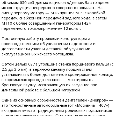
объемом 650 см3 для мотоциклов «Днепр». За это время
их конструкция непрерывно совершенствовалась. На
смену первому мотору — МТ8 пришел МТ9 с коробкой
передач, снабженной передачей заднего хода, а затем
МТ10 с более совершенным генератором Г424
переменного тока,напряжением 12 вольт.
Постоянную заботу проявляли конструкторы и
производственники об увеличении надежности и
долговечности узлов и деталей, об улучшении
эксплуатационных качеств мотоцикла.
С этой целью была утолщена стенка поршневого пальца (с
2,5 до 3,5 мм), в верхнюю канавку поршня стали
устанавливать более долговечное хромированное кольцо,
в коромыслах привода клапанов — монтировать
бронзовую втулку, исключающую их заедание при
длительной работе с большой нагрузкой.
Одна из основных особенностей двигателей «днепров» —
это тонкостенные автомобильные (от «Москвича—407»)
вкладыши вместо традиционных роликовых подшипников
в нижних головках шатунов. Они дают выигрыш в весе,