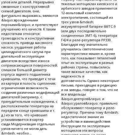
узлов или деталей. Неразрывно
тяжелых мотоциклах киевского и
связанные с конструктивной
ирбитского заводов применяется
схемой двигателя, они,
12-вольтовый комплект
фигурально выражаясь, являются
электропитания, состоящий из
&laquo;врожденными
трех узлов &mdash;
пороками&raquo; и препятствуют
аккумуляторной батареи 6МТС-9
улучшению его качеств. К таким
(или двух последовательно
недостаткам относятся:
соединенных ЗМТ-6), генератора
громоздкость и конструктивная
Г424 и реле-регулятора РР330.
сложность привода масляного
Благодаря ему значительно
насоса; ухудшение работы
улучшились светотехнические
цилиндрического сапуна при
характеристики машин и, кроме
длительной эксплуатации
того, как показывает пятилетний
двигателя вследствие износа
опыт их эксплуатации в разных
соприкасающихся поверхностей;
районах страны, повысились
слишком большой диаметр
такие важные качества, как
корпуса заднего подшипника
надежность и
кривошипа, что приводит к течи
долговечность.Однако некоторые
из картера в полость сцепления;
письма, приходящие в редакцию
ограниченная возможность
и на заводы, говорят о том, что не
создания различных модификаций
все владельцы
двигателей (например, с
&laquo;днепров&raquo; и
принудительным охлаждением, с
&laquo;уралов&raquo; правильно
расположением генератора на
обслуживают генератор и реле-
переднем конце кривошипа и т.
регулятор. Причина тому &mdash;
д.) из-за того, что кривошип
недостаточное знание их
устанавливается в картер
устройства и взаимодействия.
сзади.Модернизация отдельных
Инструкции по эксплуатации
узлов ничего не могла дать
мотоциклов эти вопросы
&mdash; необхо...
освещают довольно сжато,