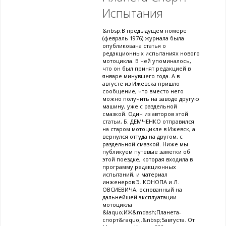
Испытания
&nbsp;В предыдущем номере
(февраль 1976) журнала была
опубликована статья о
редакционных испытаниях нового
мотоцикла. В ней упоминалось,
что он был принят редакцией в
январе минувшего года. А в
августе из Ижевска пришло
сообщение, что вместо него
можно получить на заводе другую
машину, уже с раздельной
смазкой. Один из авторов этой
статьи, Б. ДЕМЧЕНКО отправился
на старом мотоцикле в Ижевск, а
вернулся оттуда на другом, с
раздельной смазкой. Ниже мы
публикуем путевые заметки об
этой поездке, которая входила в
программу редакционных
испытаний, и материал
инженеров Э. КОНОПА и Л.
ОВСИЕВИЧА, основанный на
дальнейшей эксплуатации
мотоцикла
&laquo;ИЖ&mdash;Планета-
спорт&raquo;.&nbsp;5августа. От