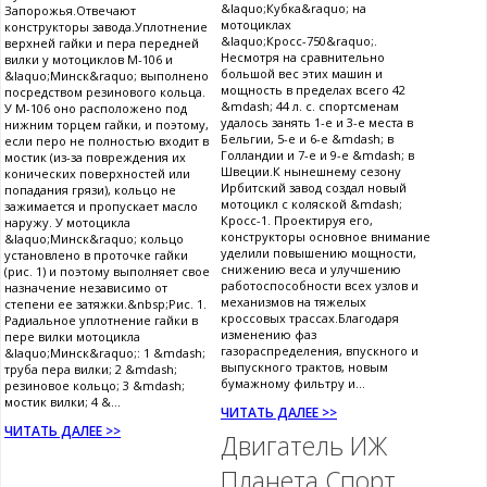
&laquo;Кубка&raquo; на
Запорожья.Отвечают
мотоциклах
конструкторы завода.Уплотнение
&laquo;Кросс-750&raquo;.
верхней гайки и пера передней
Несмотря на сравнительно
вилки у мотоциклов М-106 и
большой вес этих машин и
&laquo;Минск&raquo; выполнено
мощность в пределах всего 42
посредством резинового кольца.
&mdash; 44 л. с. спортсменам
У М-106 оно расположено под
удалось занять 1-е и 3-е места в
нижним торцем гайки, и поэтому,
Бельгии, 5-е и 6-е &mdash; в
если перо не полностью входит в
Голландии и 7-е и 9-е &mdash; в
мостик (из-за повреждения их
Швеции.К нынешнему сезону
конических поверхностей или
Ирбитский завод создал новый
попадания грязи), кольцо не
мотоцикл с коляской &mdash;
зажимается и пропускает масло
Кросс-1. Проектируя его,
наружу. У мотоцикла
конструкторы основное внимание
&laquo;Минск&raquo; кольцо
уделили повышению мощности,
установлено в проточке гайки
снижению веса и улучшению
(рис. 1) и поэтому выполняет свое
работоспособности всех узлов и
назначение независимо от
механизмов на тяжелых
степени ее затяжки.&nbsp;Рис. 1.
кроссовых трассах.Благодаря
Радиальное уплотнение гайки в
изменению фаз
пере вилки мотоцикла
газораспределения, впускного и
&laquo;Минск&raquo;: 1 &mdash;
выпускного трактов, новым
труба пера вилки; 2 &mdash;
бумажному фильтру и...
резиновое кольцо; 3 &mdash;
мостик вилки; 4 &...
ЧИТАТЬ ДАЛЕЕ >>
ЧИТАТЬ ДАЛЕЕ >>
Двигатель ИЖ
Планета Спорт.