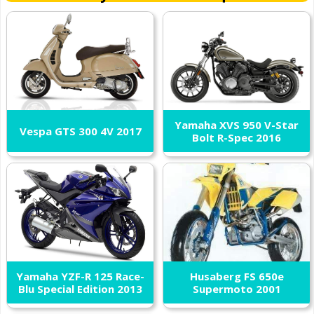
Yamaha XVS 950 V-Star
Vespa GTS 300 4V 2017
Bolt R-Spec 2016
Yamaha YZF-R 125 Race-
Husaberg FS 650e
Blu Special Edition 2013
Supermoto 2001