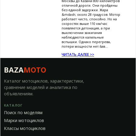
Москвы до Казани 800 километров
отличной дороги. Они пройдены
без единой задержки. Жара
&mdash; около 28 градусов. Мотор
работает чисто, спокойно. Но на
скоростях выше 110 км/час
появляется детонация, а при
выключении зажигания
наблюдаются калильные
вспышки. Однако перегрева,
потери мощности нет.6ав...
ЧИТАТЬ ДАЛЕЕ >>
BAZA
MOTO
Каталог мотоциклов, характеристики,
сравнение моделей и аналитика по
объявлениям.
КАТАЛОГ
Поиск по моделям
Марки мотоциклов
Классы мотоциклов