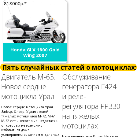
818000р.*
Honda GLX 1800 Gold
Wing 2007
Пять случайных статей о мотоциклах:
Двигатель М-63.
Обслуживание
Новое сердце
генератора Г424
мотоцикла Урал
и реле-
регулятора РР330
Новое сердце мотоцикла Урал
&nbsp; &nbsp; У двигателей
на тяжелых
тяжелых мотоциклов М-72, М-61,
М-62 есть некоторые недостатки,
мотоцилах
от которых невозможно
избавиться даже
усовершенствованием отдельных
Неразлучная пара&nbsp;Ныне на