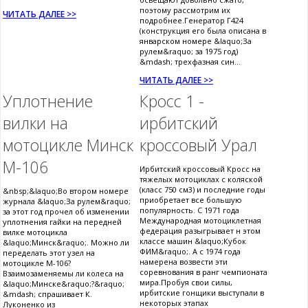
поэтому рассмотрим их
ЧИТАТЬ ДАЛЕЕ >>
подробнее.Генератор Г424
(конструкция его была описана в
январском номере &laquo;За
рулем&raquo; за 1975 год)
&mdash; трехфазная син...
ЧИТАТЬ ДАЛЕЕ >>
Уплотнение
Кросс 1 -
вилки на
ирбитский
мотоцикле Минск
кроссовый Урал
М-106
Ирбитский кроссовый Кросс на
тяжелых мотоциклах с коляской
(класс 750 см3) и последние годы
&nbsp;&laquo;Во втором номере
приобретает все большую
журнала &laquo;За рулем&raquo;
популярность. С 1971 года
за этот год прочел об изменении
Международная мотоциклетная
уплотнения гайки на передней
федерация разыгрывает н этом
вилке мотоцикла
классе машин &laquo;Кубок
&laquo;Минск&raquo;. Можно ли
ФИМ&raquo;. А с 1974 года
переделать этот узел на
намерена возвести эти
мотоцикле М-106?
соревнования в ранг чемпионата
Взаимозаменяемы ли колеса на
мира.Пробуя свои силы,
&laquo;Минске&raquo;?&raquo;
ирбитские гонщики выступали в
&mdash; спрашивает К.
некоторых этапах
Луконенко из