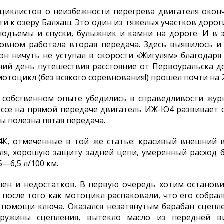
циклистов о неизбежности перегрева двигателя оконч
ути к озеру Балхаш. Это один из тяжелых участков дорог
одъемы и спуски, булыжник и камни на дороге. И в 
новном работала вторая передача. Здесь выявилось 
он ничуть не уступал в скорости «Жигулям» благодар
ний день путешествия расстояние от Первоуральска д
тоцикл (без всякого соревнования!) прошел почти на 2 
 собственном опыте убедились в справедливости журн
оссе на прямой передаче двигатель ИЖ-Ю4 развивает
ы полезна пятая передача.
К, отмеченные в той же статье: красивый внешний в
еля, хорошую защиту задней цепи, умеренный расход 
5—6,5 л/100 км.
ен и недостатков. В первую очередь хотим останови
 после того как мотоцикл распаковали, что его собрал
 помощи ключа. Оказался незатянутым барабан сцепл
пружины сцепления, вытекло масло из передней в