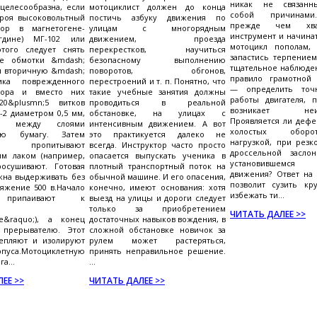
никак не связан
целесообразна, если
мотоциклист должен до конца
собой причинами
троя высоковольтный
постичь азбуку движения по
прежде чем хва
тор в магнетогене-
улицам с многорядным
инструмент и начина
гдине) МГ-102 или
движением, проезда
мотоцикл пополам,
этого следует снять
перекрестков, научиться
запастись терпением
обе обмотки &mdash;
безопасному выполнению
тщательное наблюден
и вторичную &mdash;
поворотов, обгонов,
правило грамотной 
ика поврежденного
перестроений и т. п. Понятно, что
— определить то
тора и вместо них
такие учебные занятия должны
работы двигателя, 
20&plusmn;5 витков
проводиться в реальной
возникает неисп
-2 диаметром 0,5 мм,
обстановке, на улицах с
Проявляется ли дефе
ая между слоями
интенсивным движением. А вот
холостых оборо
ную бумагу. Затем
это практикуется далеко не
нагрузкой, при резк
 пропитывают
всегда. Инструктор часто просто
дроссельной засло
ым лаком (например,
опасается выпускать ученика в
установившемс
росушивают. Готовая
плотный транспортный поток на
движения? Ответ на 
жна выдерживать без
обычной машине. И его опасения,
позволит сузить кр
яжение 500 в.Начало
конечно, имеют основания: хотя
избежать ти...
 припаивают к
выезд на улицы и дороги следует
только за приобретением
ЧИТАТЬ ДАЛЕЕ >>
се&raquo;), а конец
достаточных навыков вождения, в
прерывателю. Этот
сложной обстановке новичок за
репляют и изолируют
рулем может растеряться,
а.Мотоциклетную
принять неправильное решение.
а...
...
ЕЕ >>
ЧИТАТЬ ДАЛЕЕ >>