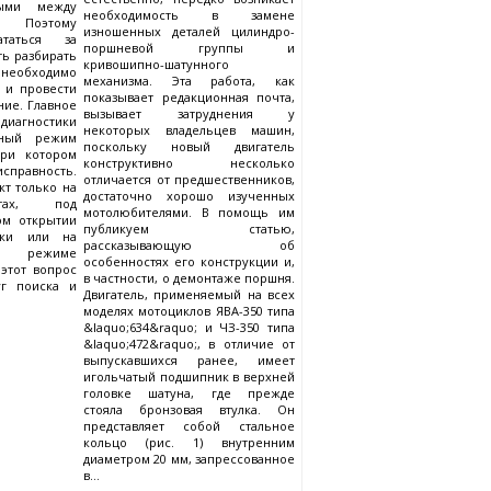
ными между
необходимость в замене
. Поэтому
изношенных деталей цилиндро-
таться за
поршневой группы и
ть разбирать
кривошипно-шатунного
 необходимо
механизма. Эта работа, как
 и провести
показывает редакционная почта,
ие. Главное
вызывает затруднения у
диагностики
некоторых владельцев машин,
чный режим
поскольку новый двигатель
при котором
конструктивно несколько
равность.
отличается от предшественников,
кт только на
достаточно хорошо изученных
тах, под
мотолюбителями. В помощь им
ом открытии
публикуем статью,
нки или на
рассказывающую об
я режиме
особенностях его конструкции и,
этот вопрос
в частности, о демонтаже поршня.
уг поиска и
Двигатель, применяемый на всех
моделях мотоциклов ЯВА-350 типа
&laquo;634&raquo; и ЧЗ-350 типа
&laquo;472&raquo;, в отличие от
выпускавшихся ранее, имеет
игольчатый подшипник в верхней
головке шатуна, где прежде
стояла бронзовая втулка. Он
представляет собой стальное
кольцо (рис. 1) внутренним
диаметром 20 мм, запрессованное
в...