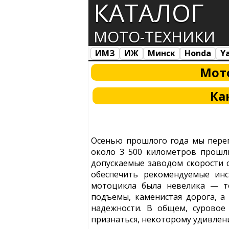
КАТАЛОГ
МОТО-ТЕХНИКИ
ИМЗ
ИЖ
Минск
Honda
Y
Все марки
Загрузка...
Мот
Ка
Осенью прошлого года мы пере
около 3 500 километров прошл
допускаемые заводом скорости с
обеспечить рекомендуемые инс
мотоцикла была невелика — то
подъемы, каменистая дорога, 
надежности. В общем, суровое
признаться, некоторому удивлени