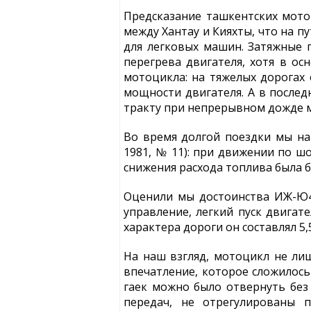
Предсказание ташкентских мото
между Хантау и Кияхты, что на п
для легковых машин. Затяжные п
перегрева двигателя, хотя в ос
мотоцикла: на тяжелых дорогах 
мощности двигателя. А в послед
тракту при непрерывном дожде мо
Во время долгой поездки мы на
1981, № 11): при движении по ш
снижения расхода топлива была б
Оценили мы достоинства ИЖ-Ю4
управление, легкий пуск двигат
характера дороги он составлял 5,
На наш взгляд, мотоцикл не лиш
впечатление, которое сложилось
гаек можно было отвернуть без
передач, не отрегулированы 