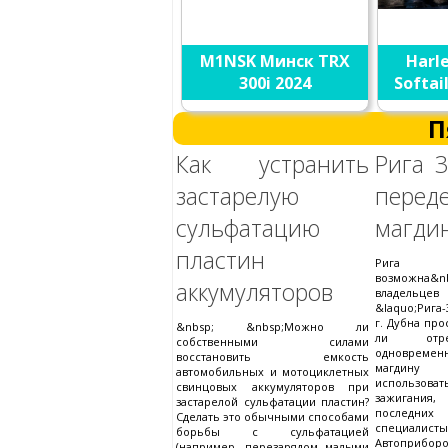
M1NSK Минск TRX
Harl
300i 2024
Softai
П
Как устранить
Рига 3
застарелую
перед
сульфатацию
магди
пластин
Рига 3
возможна
аккумуляторов
владел
&laquo;Рига-
г. Дубна пр
&nbsp; &nbsp;Можно ли
ли отре
собственными силами
одноврем
восстановить емкость
магдину
автомобильных и мотоциклетных
использова
свинцовых аккумуляторов при
зажигания
застарелой сульфатации пластин?
последних 
Сделать это обычными способами
специ
борьбы с сульфатацией
Автоприбор
(например, перезарядом малыми