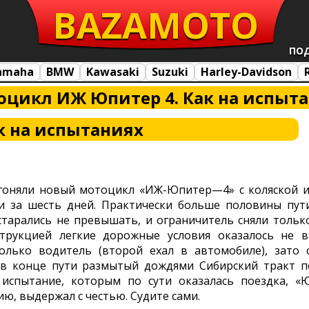
BAZA
MOTO
ПО
amaha
BMW
Kawasaki
Suzuki
Harley-Davidson
оцикл ИЖ Юпитер 4. Как на испыт
к на испытаниях
гоняли новый мотоцикл «ИЖ-Юпитер—4» с коляской из
и за шесть дней. Практически больше половины пути
тарались не превышать, и ограничитель сняли тольк
трукцией легкие дорожные условия оказалось не в 
лько водитель (второй ехал в автомобиле), зато с
а в конце пути размытый дождями Сибирский тракт 
 испытание, которым по сути оказалась поездка, «
ю, выдержал с честью. Судите сами.