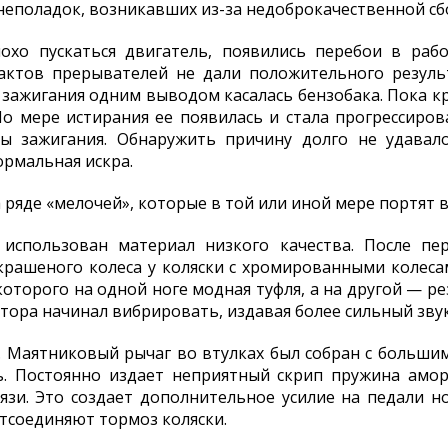
неполадок, возникавших из-за недоброкачественной сб
охо пускаться двигатель, появились перебои в раб
тактов прерывателей не дали положительного резуль
 зажигания одним выводом касалась бензобака. Пока кр
о мере истирания ее появилась и стала прогрессирова
мы зажигания. Обнаружить причину долго не удавало
ормальная искра.
 ряде «мелочей», которые в той или иной мере портят
 использован материал низкого качества. После п
крашеного колеса у коляски с хромированными колес
которого на одной ноге модная туфля, а на другой — р
ора начинал вибрировать, издавая более сильный звук
. Маятниковый рычаг во втулках был собран с большим 
. Постоянно издает неприятный скрип пружина амор
язи. Это создает дополнительное усилие на педали н
отсоединяют тормоз коляски.