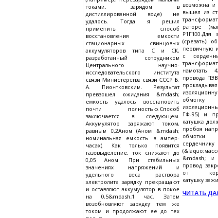
возможна и 
токами, зарядом в
вышел из с
дистиллированной воде) не
трансформа
удалось. Тогда я решил
раторе (ма
применить способ
Р1Г100.Для 
восстановления емкости
(срезать) 
стационарных свинцовых
первичную 
аккумуляторов типа С и СК,
с сердечн
разработанный сотрудником
трансформа
Центрального научно-
намотать 4
исследовательского института
провода ПЭВ
связи Министерства связи СССР Б.
прокладыв
А. Пионтковским. Результат
изоляцион
превзошел ожидания &mdash;
обмотку
емкость удалось восстановить
изоляционн
почти полностью.Способ
ГФ-95) и п
заключается в следующем.
катушка дол
Аккумулятор заряжают током,
пробоя напр
равным 0,2Аном (Аном &mdash;
обмотки
номинальная емкость в ампер-
сердечнику
часах). Как только появится
(&laquo;мас
газовыделение, ток снижают до
&mdash; и 
0,05 Аном. При стабильных
провод зак
значениях напряжений и
от корпус
удельного веса раствора
катушку зажиг
электролита зарядку прекращают
и оставляют аккумулятор в покое
ЧИТАТЬ ДАЛ
на 0,5&mdash;1 час. Затем
возобновляют зарядку тем же
током и продолжают ее до тех