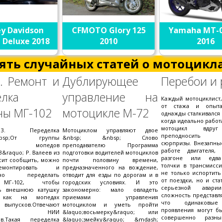
ey Davidson
CFMOTO Glory 125
Yamaha MT-0
l Deluxe 2018
2010
2016
ять случайных статей о мотоцикла
. Ремонт и
Дублирующее
Перебои и 
елка
управление на
Каждый мотоциклист,
от стажа и опыт
ны МГ-102
мотоцикле М-72
однажды сталкивался 
когда идеально рабо
мотоцикл вдруг
. Переделка
Мотоциклом управляют двое
преподносить н
&nbsp;От группы
&nbsp; &nbsp; Слово
сюрпризы. Внезапны
ьцев мопедов
преподавателю Программа
работе двигателя,
3&raquo; Р. Валеев из
подготовки водителей мотоциклов
разгоне или едв
осит сообщить, можно
почти половину времени,
толчки в трансмисс
монтировать и
предназначенного на вождение,
не только испортить
енно переделать
отводит для езды по дорогам и в
от поездки, но и ст
 МГ-102, чтобы
городских условиях. И это
серьезной авари
ть внешнюю катушку
закономерно: мало овладеть
сложность представля
, как на мопедах
приемами управления
что одинаковые
выпусков.Отвечают
мотоциклом и уметь пройти
проявления могут б
алисты НИИ
&laquo;восьмерку&raquo; или
совершенно разн
ов.Такая переделка
&laquo;змейку&raquo; &mdash;