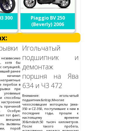
3 300
Piaggio BV 250
(Beverly) 2006
х:
рывки
Игольчатый
подшипник и
 независимо
а, хотя бы
демонтаж
с ситуацией,
тавший ранее
поршня на Ява
 начинал
еприятные
634 и ЧЗ 472
е перебои в
 рывки при
а уловимые
Внимание: игольчатый
ии способны
подшипник&nbsp;Многие
 настроение
чехословацкие мотоциклы Jawa-
ать причиной
350 и CZ-350, поступившие к нам в
и. Особую
последние годы, прошли к
ет тот факт,
настоящему времени
 внешние
30&mdash;50 тысяч километров.
ыть вызваны
После такого пробега,
ыми, порой
естественно, нередко возникает