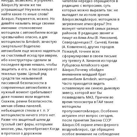
нибудь, возможно, и упрекнет:
читатели нередко обращаются в
&laquo;Ну зачем же так
редакцию с вопросами, суть
устрашающе! Неужели нельзя
которых можно выразить так: не
найти какие-то иные слова?
выпадает ли из поля зрения
&raquo; Разумеется, можно. Но
&laquo;вклад&raquo; мотоцикла в
давайте называть вещи своими
загрязнение атмосферы? Это
именами: столкновение
волнует читателей самых разных
мотоцикла с автомобилем всегда
районов. В редакцию звонят и
чрезвычайно опасно, а для
пишут из Алма-Аты (В. Николаев),
мотоциклиста &mdash; зачастую
Северодонецка (Т. Сычев), Киева
смертельно! Водителю
(А. Коваленко), других городов.
автомобиля еще можно надеяться
Пожалуй, точнее всех
на счастливый исход при аварии,
сформулировал в своем письме
ибо конструкторы сделали за
эту тревогу А. Хананов из города
последнее время немало, чтобы
Рубцовска Алтайского края:
защитить и его, и пассажиров от
&laquo;Почему обойден
тяжелых травм. Целый ряд
вниманием младший брат
средств так называемой
автомобиля &mdash; мотоцикл?..
пассивной безопасности в
Часто приходится видеть
современных автомобилях в
оставляемую им синюю дымовую
нужный момент срабатывают
завесу, которой мог бы
даже помимо воли водителя.
позавидовать МАЗ, Причем во
Скажем, ремни безопасности,
время техосмотра в ГАИ такие
мягкая обивка панелей,
мотоциклы
небьющиеся стекла и т. п. У
пропускаются&raquo;.Особенно
мотоциклиста ничего этого нет.
актуален этот вопрос сегодня,
Разве что защитный шлем да
после принятия Закона СССР
тусклый свет фары, которыми
&laquo;Об охране атмосферного
многие, увы, пренебрегают.Когда
воздуха&raquo;, где обращено
в протокол о дорожном
особое внимание на соблюдение