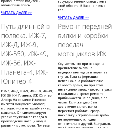
происшествии водитель
государственных стандартов в
автомобиля вписы...
этой области. В Законе прямо
гов...
ЧИТАТЬ ДАЛЕЕ >>
ЧИТАТЬ ДАЛЕЕ >>
Путь длинной в
Ремонт передней
полвека. ИЖ-7,
вилки и коробки
ИЖ-Д, ИЖ-9,
передач
ИЖ-350, ИЖ-49,
мотоциклов ИЖ
ИЖ-56, ИЖ-
Случается, что при наезде на
препятствие вилка не
Планета-4, ИЖ-
выдерживает удара и перья ее
гнутся. Если деформация
Юпитер-4
невелика, она работает еще
какое-то время, но при этом
интенсивно изнашиваются втулки
ИЖ-7, ИЖ-Д, ИЖ-9, ИЖ-350, ИЖ-49,
и сальники и время ремонта
ИЖ-56, ИЖ-Планета, ИЖ-Юпитер
приближается не по дням, а по
&nbsp; На окраине Ижевска
часам. Если же удар был
высится монумент &mdash;
достаточно силен, вилка
мотоциклисты на вздыбленных
перестает работать сразу,
машинах. Он символизирует
поскольку искривленные трубы
успехи тружеников города в
не перемещаются одна
производстве мотоциклов, в
относительно другой. Выправить
развитии мотоспорта. Полвека
их обычно не удается, и помочь