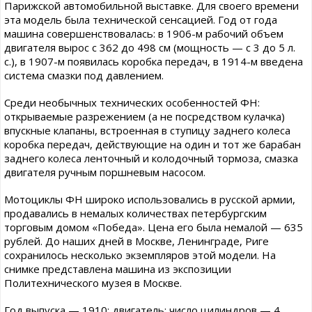
Парижской автомобильной выставке. Для своего времени
эта модель была технической сенсацией. Год от года
машина совершенствовалась: в 1906-м рабочий объем
двигателя вырос с 362 до 498 см (мощность — с 3 до 5 л.
с.), в 1907-м появилась коробка передач, в 1914-м введена
система смазки под давлением.
Среди необычных технических особенностей ФН:
открываемые разрежением (а не посредством кулачка)
впускные клапаны, встроенная в ступицу заднего колеса
коробка передач, действующие на один и тот же барабан
заднего колеса ленточный и колодочный тормоза, смазка
двигателя ручным поршневым насосом.
Мотоциклы ФН широко использовались в русской армии,
продавались в немалых количествах петербургским
торговым домом «Победа». Цена его была немалой — 635
рублей. До наших дней в Москве, Ленинграде, Риге
сохранилось несколько экземпляров этой модели. На
снимке представлена машина из экспозиции
Политехнического музея в Москве.
Год выпуска — 1910; двигатель: число цилиндров — 4,