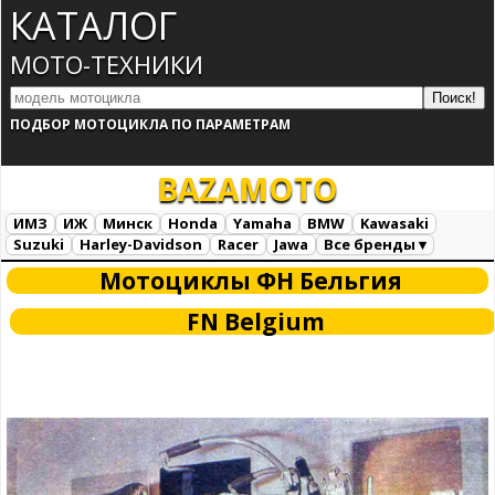
КАТАЛОГ
МОТО-ТЕХНИКИ
ПОДБОР МОТОЦИКЛА ПО ПАРАМЕТРАМ
BAZA
MOTO
ИМЗ
ИЖ
Минск
Honda
Yamaha
BMW
Kawasaki
Suzuki
Harley-Davidson
Racer
Jawa
Все бренды ▾
Все марки
Загрузка...
Мотоциклы ФН Бельгия
FN Belgium