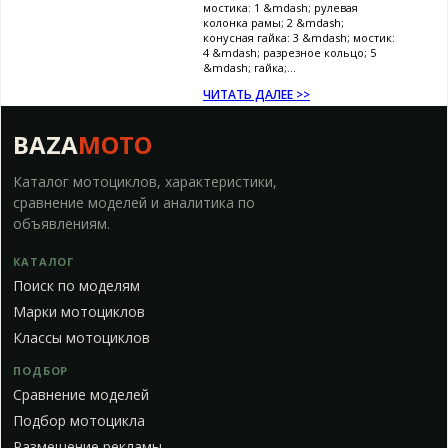
мостика: 1 &mdash; рулевая
колонка рамы; 2 &mdash;
конусная гайка: 3 &mdash; мостик:
4 &mdash; разрезное кольцо; 5
&mdash; гайка;...
ЧИТАТЬ ДАЛЕЕ >>
BAZA
MOTO
Каталог мотоциклов, характеристики,
сравнение моделей и аналитика по
объявлениям.
КАТАЛОГ
Поиск по моделям
Марки мотоциклов
Классы мотоциклов
ПОДБОР
Сравнение моделей
Подбор мотоцикла
Размещение рекламы