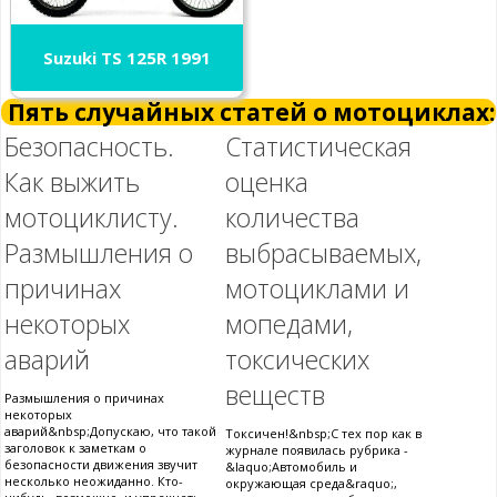
Suzuki TS 125R 1991
Пять случайных статей о мотоциклах:
Безопасность.
Статистическая
Как выжить
оценка
мотоциклисту.
количества
Размышления о
выбрасываемых,
причинах
мотоциклами и
некоторых
мопедами,
аварий
токсических
веществ
Размышления о причинах
некоторых
аварий&nbsp;Допускаю, что такой
Токсичен!&nbsp;С тех пор как в
заголовок к заметкам о
журнале появилась рубрика -
безопасности движения звучит
&laquo;Автомобиль и
несколько неожиданно. Кто-
окружающая среда&raquo;,