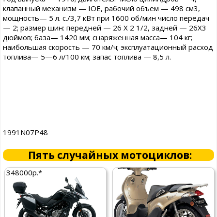
клапанный механизм — IOE, рабочий объем — 498 см3,
мощность— 5 л. с./3,7 кВт при 1600 об/мин число передач
— 2; размер шин: передней — 26 Х 2 1/2, задней — 26X3
дюймов; база— 1420 мм; снаряженная масса— 104 кг;
наибольшая скорость — 70 км/ч; эксплуатационный расход
топлива— 5—6 л/100 км; запас топлива — 8,5 л.
1991N07P48
Пять случайных мотоциклов:
348000р.*