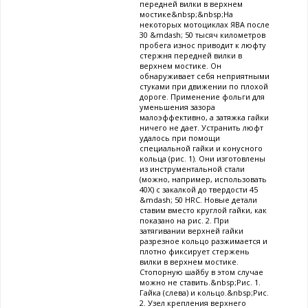
передней вилки в верхнем
мостике&nbsp;&nbsp;На
некоторых мотоциклах ЯВА после
30 &mdash; 50 тысяч километров
пробега износ приводит к люфту
стержня передней вилки в
верхнем мостике. Он
обнаруживает себя неприятными
стуками при движении по плохой
дороге. Применение фольги для
уменьшения зазора
малоэффективно, а затяжка гайки
ничего не дает. Устранить люфт
удалось при помощи
специальной гайки и конусного
кольца (рис. 1). Они изготовлены
из инструментальной стали
(можно, например, использовать
40Х) с закалкой до твердости 45
&mdash; 50 HRC. Новые детали
ставим вместо круглой гайки, как
показано на рис. 2. При
затягивании верхней гайки
разрезное кольцо разжимается и
плотно фиксирует стержень
вилки в верхнем мостике.
Стопорную шайбу в этом случае
можно не ставить.&nbsp;Рис. 1.
Гайка (слева) и кольцо.&nbsp;Рис.
2. Узел крепления верхнего