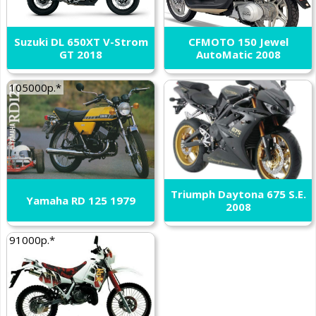
Suzuki DL 650XT V-Strom
CFMOTO 150 Jewel
GT 2018
AutoMatic 2008
105000р.*
Triumph Daytona 675 S.E.
Yamaha RD 125 1979
2008
91000р.*