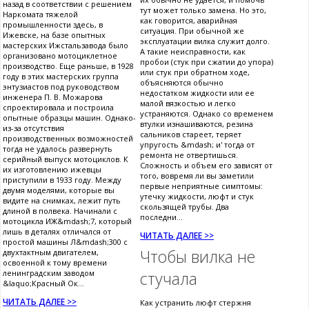
назад в соответствии с решением
тут может только замена. Но это,
Наркомата тяжелой
как говорится, аварийная
промышленности здесь, в
ситуация. При обычной же
Ижевске, на базе опытных
эксплуатации вилка служит долго.
мастерских Ижстальзавода было
А такие неисправности, как
организовано мотоциклетное
пробои (стук при сжатии до упора)
производство. Еще раньше, в 1928
или стук при обратном ходе,
году в этих мастерских группа
объясняются обычно
энтузиастов под руководством
недостатком жидкости или ее
инженера П. В. Можарова
малой вязкостью и легко
спроектировала и построила
устраняются. Однако со временем
опытные образцы машин. Однако-
втулки изнашиваются, резина
из-за отсутствия
сальников стареет, теряет
производственных возможностей
упругость &mdash; и' тогда от
тогда не удалось развернуть
ремонта не отвертишься.
серийный выпуск мотоциклов. К
Сложность и объем его зависят от
их изготовлению ижевцы
того, вовремя ли вы заметили
приступили в 1933 году. Между
первые неприятные симптомы:
двумя моделями, которые вы
утечку жидкости, люфт и стук
видите на снимках, лежит путь
скользящей трубы. Два
длиной в полвека. Начинали с
последни...
мотоцикла ИЖ&mdash;7, который
лишь в деталях отличался от
ЧИТАТЬ ДАЛЕЕ >>
простой машины Л&mdash;300 с
Чтобы вилка не
двухтактным двигателем,
освоенной к тому времени
ленинградским заводом
стучала
&laquo;Красный Ок...
ЧИТАТЬ ДАЛЕЕ >>
Как устранить люфт стержня