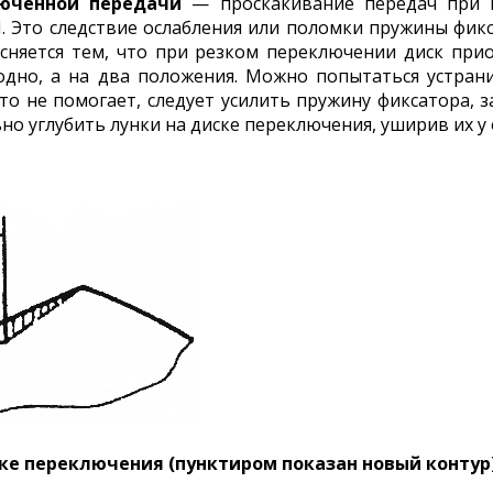
юченной передачи
— проскакивание передач при п
II. Это следствие ослабления или поломки пружины фи
сняется тем, что при резком переключении диск прио
одно, а на два положения. Можно попытаться устрани
это не помогает, следует усилить пружину фиксатора,
 углубить лунки на диске переключения, уширив их у ос
иске переключения (пунктиром показан новый контур)