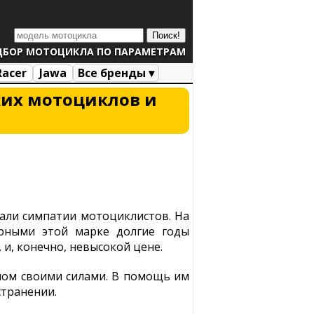
ДБОР МОТОЦИКЛА ПО ПАРАМЕТРАМ
Racer
Jawa
Все бренды ▾
ких мотоциклов и
али симпатии мотоциклистов. На
ерными этой марке долгие годы
и, конечно, невысокой цене.
елом своими силами. В помощь им
странении.