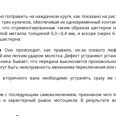
о поправить на наждачном круге, как показано на рис.
х трех кулачков, обеспечивая их одновременный контак
о, что отремонтированные таким образом шестерни не
лой металла толщиной 0,3—0,4 мм, и вскоре (через 
шестерни.
и
. Оно происходит, как правило, из-за осевого лю
ой или легким ударом молотка. Дефект устраняют уст
ника. Бывает, что передача выключается произвольно 
гут быть неисправность механизма переключения или с
вторичного вала необходимо устранять сразу же 
е с последующим самовключением, признаком чего я
я и характерный рывок мотоцикла. В результате в