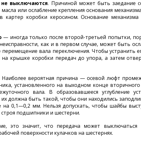
 не выключаются
. Причиной может быть заедание 
 масла или ослабление крепления основания механизма
в картер коробки керосином. Основание механизма
о
— иногда только после второй-третьей попытки, пор
еисправности, как и в первом случае, может быть осл
 перемещение вала переключения. Чтобы устранить его
 на крышке коробки передач до упора, а затем отвер
. Наиболее вероятная причина — осевой люфт промеж
ьника, установленного на выходном конце вторичного
жуточного вала. В образовавшееся углубление ус
их должна быть такой, чтобы они находились заподли
 на 0,1—0,2 мм. Нельзя допускать, чтобы шайбы выс
з строя подшипники и шестерни.
е, это значит, что передача может выключаться 
абочей поверхности кулачков на шестернях.