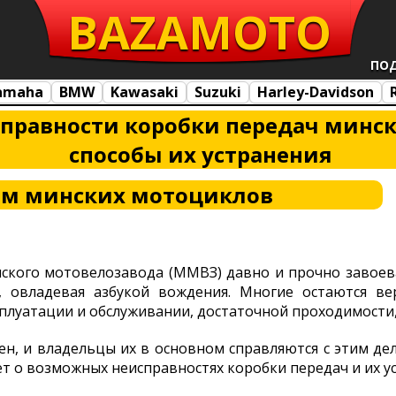
BAZA
MOTO
ПО
amaha
BMW
Kawasaki
Suzuki
Harley-Davidson
правности коробки передач минс
способы их устранения
ам минских мотоциклов
ского мотовелозавода (ММВЗ) давно и прочно завоев
 овладевая азбукой вождения. Многие остаются в
плуатации и обслуживании, достаточной проходимости, 
н, и владельцы их в основном справляются с этим д
т о возможных неисправностях коробки передач и их у