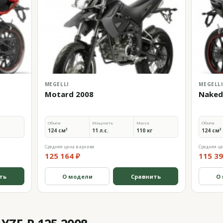
MEGELLI
MEGELLI
Motard 2008
Naked
Объём
Мощность
Масса
Объём
124 см³
11 л.с.
110 кг
124 см³
Средняя цена в архиве
Средняя це
125 164 ₽
115 39
ть
О модели
Сравнить
О