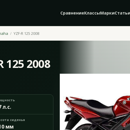
Сравнение
Классы
Марки
Стать
maha
YZF-R 125 2008
 125 2008
ощность
7 л.с.
сота сиденья
10 мм