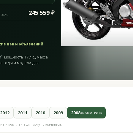
245 559 ₽
.2026
хив цен и объявлений
, мощность 17 л.с., масса
ие годы и модели для
2012
2011
2010
2009
2008
ВЫ СМОТРИТЕ
е и комплектация могут отличаться.