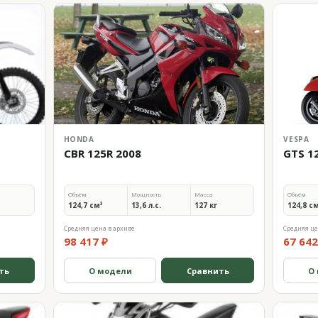
HONDA
VESPA
CBR 125R 2008
GTS 1
Объём
Мощность
Масса
Объём
124,7 см³
13,6 л.с.
127 кг
124,8 с
Средняя цена в архиве
Средняя це
98 417 ₽
67 642
ть
О модели
Сравнить
О