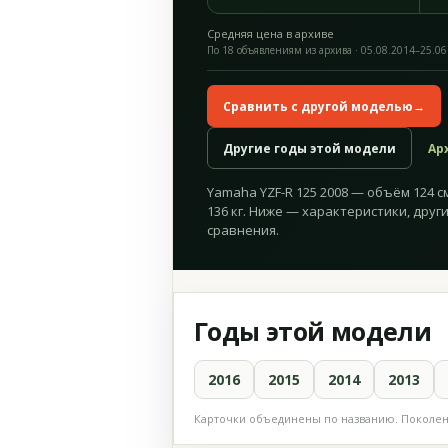
Средняя цена в архиве
По 18 объявлениям из архива · 05.08.2014–25.06
Сравнить с другой моделью
→
Другие годы этой модели
Ар
Yamaha YZF-R 125 2008 — объём 124 см³
136 кг. Ниже — характеристики, друг
сравнения.
Годы этой модели
2016
2015
2014
2013
Карточки объединены по названию. Поколени