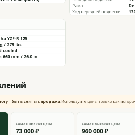
Рама
De
Ход передней подвески
130
ha YZF-R 125
g / 279 lbs
d cooled
 660 mm / 26.0 in
влений
могут быть сняты с продажи.
Используйте цены только как истори
Самая низкая цена
Самая высокая цена
73 000 ₽
960 000 ₽