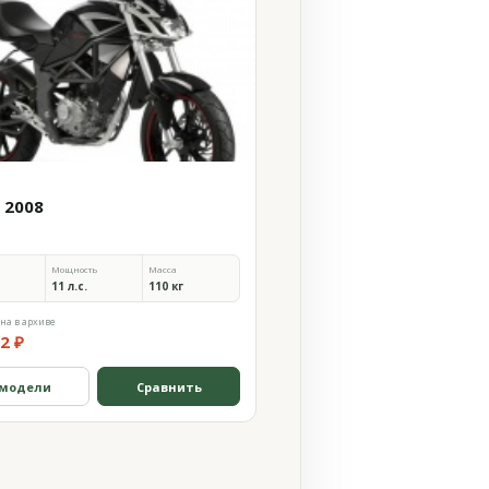
 2008
Мощность
Масса
11 л.с.
110 кг
на в архиве
2 ₽
 модели
Сравнить