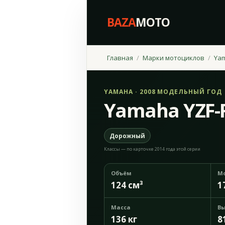
BAZA
MOTO
Главная
Марки мотоциклов
Ya
YAMAHA · 2008 МОДЕЛЬНЫЙ ГОД
Yamaha YZF-R
Дорожный
Классы — по карточке 2014 года этой серии
Объём
М
124 см³
1
Масса
Вы
136 кг
8