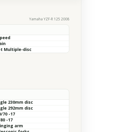
Yamaha YZF-R 125 2008
Speed
ain
t Multiple-disc
ngle 230mm disc
ngle 292mm disc
0/70 -17
80 -17
inging arm
lescopic forks