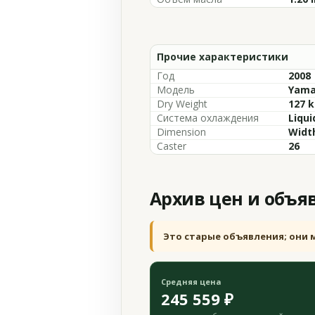
Прочие характеристики
Год
2008
Модель
Yama
Dry Weight
127 k
Система охлаждения
Liqui
Dimension
Width
Caster
26
Архив цен и объя
Это старые объявления; они 
Средняя цена
245 559 ₽