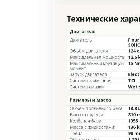
Технические хар
Двигатель
Двигатель
F our
SOHC,
Объём двигателя
124 c
Максимальная мощность
12.6 
Максимальный крутящий
15 N
момент
Запуск двигателя
Elect
Система зажигания
TCI
Система смазки
Wet 
Размеры и масса
Объём топливного бака
13.8 
Высота сиденья
810 m
Колёсная база
1355 
Масса с жидкостями
136 k
Трейл
98 m
Объем масла
1.20 