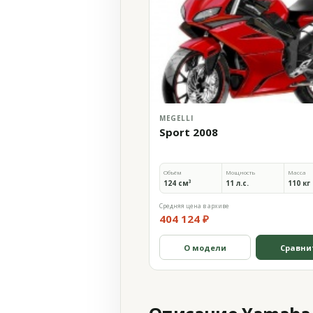
MEGELLI
Sport 2008
Объём
Мощность
Масса
124 см³
11 л.с.
110 кг
Средняя цена в архиве
404 124 ₽
О модели
Сравни