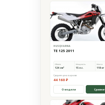
HUSQVARNA
TE 125 2011
Объём
Мощность
Масса
124 см³
15 л.с.
118 кг
Средняя цена в архиве
44 160 ₽
О модели
Сравни