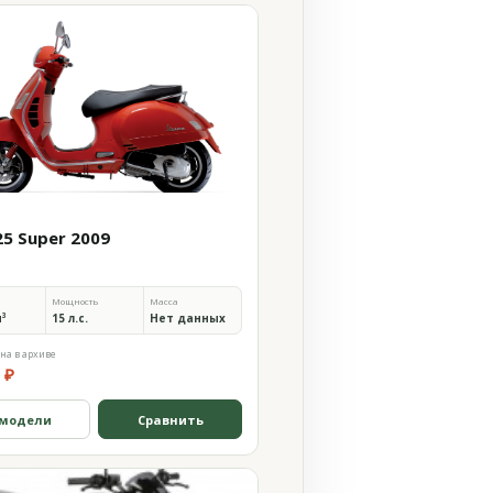
25 Super 2009
Мощность
Масса
м³
15 л.с.
Нет данных
на в архиве
 ₽
 модели
Сравнить