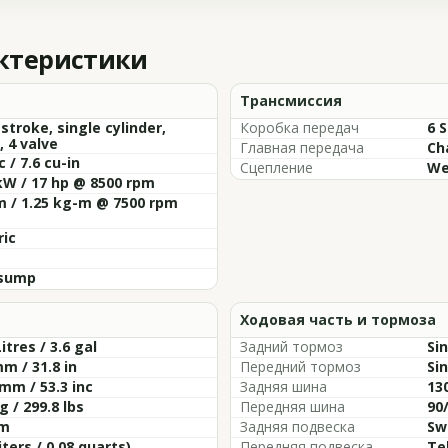
актеристики
Трансмиссия
 stroke, single cylinder,
Коробка передач
6 
 4 valve
Главная передача
Ch
c / 7.6 cu-in
Сцепление
We
kW / 17 hp @ 8500 rpm
m / 1.25 kg-m @ 7500 rpm
ric
sump
Ходовая часть и тормоза
Litres / 3.6 gal
Задний тормоз
Si
m / 31.8 in
Передний тормоз
Si
mm / 53.3 inc
Задняя шина
13
g / 299.8 lbs
Передняя шина
90/
m
Задняя подвеска
Sw
liters / 0.08 quarts)
Передняя подвеска
Te