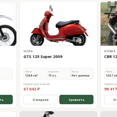
VESPA
HONDA
GTS 125 Super 2009
CBR 1
Объём
Мощность
Масса
Объём
124,8 см³
15 л.с.
Нет данных
124,7 с
Средняя цена в архиве
Средняя це
67 642 ₽
98 417
ть
О модели
Сравнить
О