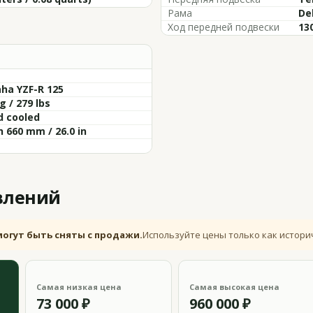
Рама
De
Ход передней подвески
130
ha YZF-R 125
g / 279 lbs
d cooled
 660 mm / 26.0 in
влений
могут быть сняты с продажи.
Используйте цены только как истори
Самая низкая цена
Самая высокая цена
73 000 ₽
960 000 ₽