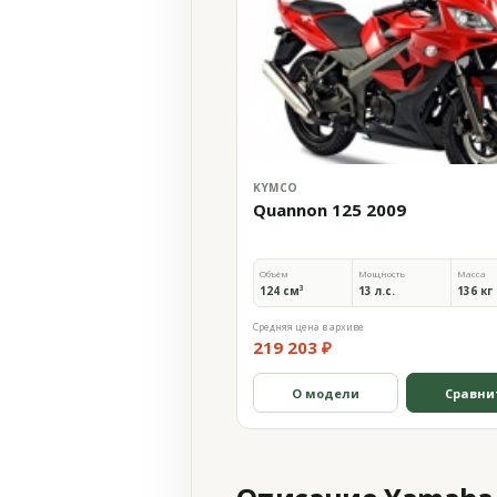
KYMCO
Quannon 125 2009
Объём
Мощность
Масса
124 см³
13 л.с.
136 кг
Средняя цена в архиве
219 203 ₽
О модели
Сравни