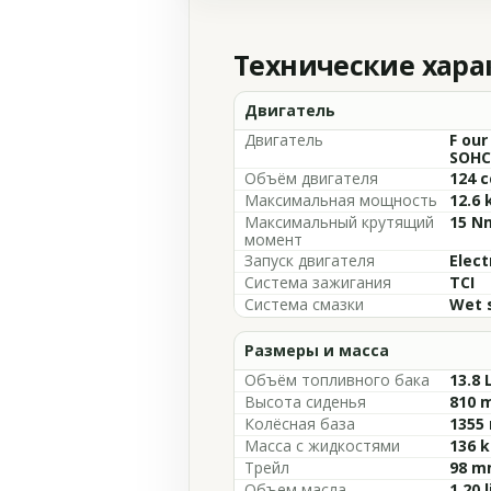
Технические хар
Двигатель
Двигатель
F our
SOHC,
Объём двигателя
124 c
Максимальная мощность
12.6 
Максимальный крутящий
15 N
момент
Запуск двигателя
Elect
Система зажигания
TCI
Система смазки
Wet 
Размеры и масса
Объём топливного бака
13.8 
Высота сиденья
810 m
Колёсная база
1355 
Масса с жидкостями
136 k
Трейл
98 m
Объем масла
1.20 