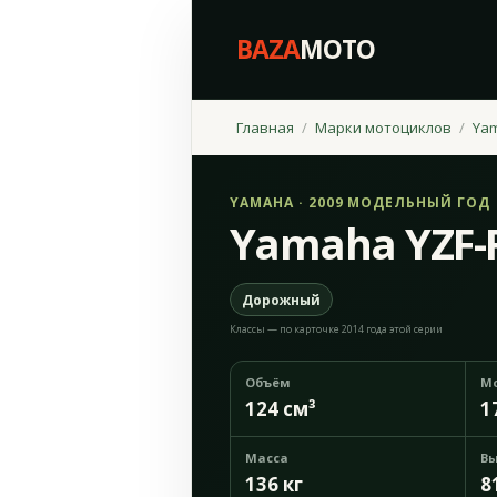
BAZA
MOTO
Главная
Марки мотоциклов
Ya
YAMAHA · 2009 МОДЕЛЬНЫЙ ГОД
Yamaha YZF-R
Дорожный
Классы — по карточке 2014 года этой серии
Объём
М
124 см³
1
Масса
Вы
136 кг
8