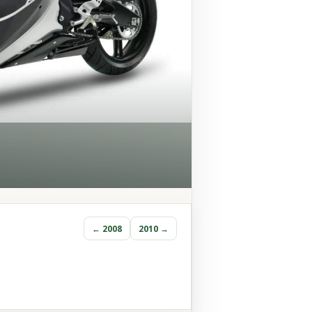
← 2008
2010 →