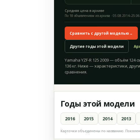
Средняя цена в архиве
По 18 объявлениям из архива · 05.08.2014–25.06
Сравнить с другой моделью
→
Другие годы этой модели
Ар
Yamaha YZF-R 125 2009 — объём 124 см³
136 кг. Ниже — характеристики, друг
сравнения.
Годы этой модели
2016
2015
2014
2013
Карточки объединены по названию. Поколени