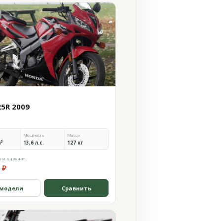
25R 2009
Мощность
Масса
м³
13,6 л.с.
127 кг
на в архиве
 ₽
 модели
Сравнить