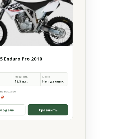
5 Enduro Pro 2010
Мощность
Масса
12,5 л.с.
Нет данных
на в архиве
 ₽
 модели
Сравнить