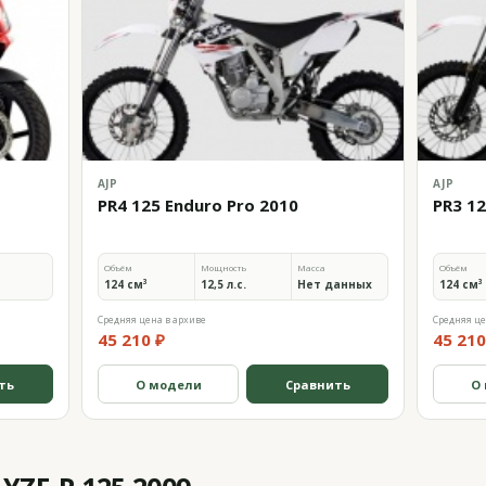
AJP
AJP
PR4 125 Enduro Pro 2010
PR3 12
Объём
Мощность
Масса
Объём
124 см³
12,5 л.с.
Нет данных
124 см³
Средняя цена в архиве
Средняя це
45 210 ₽
45 210
ть
О модели
Сравнить
О