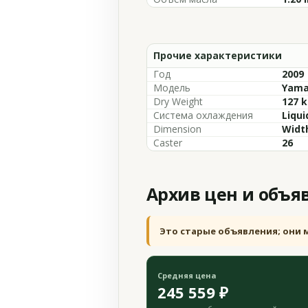
Прочие характеристики
Год
2009
Модель
Yama
Dry Weight
127 k
Система охлаждения
Liqui
Dimension
Width
Caster
26
Архив цен и объя
Это старые объявления; они 
Средняя цена
245 559 ₽