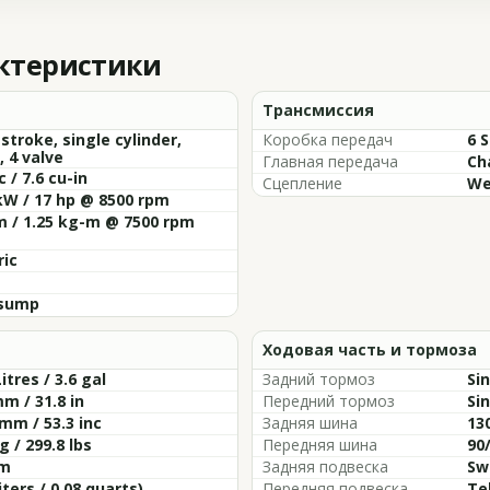
актеристики
Трансмиссия
 stroke, single cylinder,
Коробка передач
6 
 4 valve
Главная передача
Ch
c / 7.6 cu-in
Сцепление
We
kW / 17 hp @ 8500 rpm
m / 1.25 kg-m @ 7500 rpm
ric
sump
Ходовая часть и тормоза
Litres / 3.6 gal
Задний тормоз
Si
m / 31.8 in
Передний тормоз
Si
mm / 53.3 inc
Задняя шина
13
g / 299.8 lbs
Передняя шина
90/
m
Задняя подвеска
Sw
liters / 0.08 quarts)
Передняя подвеска
Te