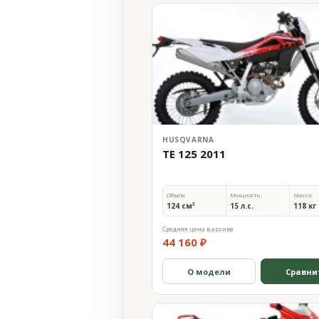
HUSQVARNA
TE 125 2011
Объём
Мощность
Масса
124 см³
15 л.с.
118 кг
Средняя цена в архиве
44 160 ₽
О модели
Сравни