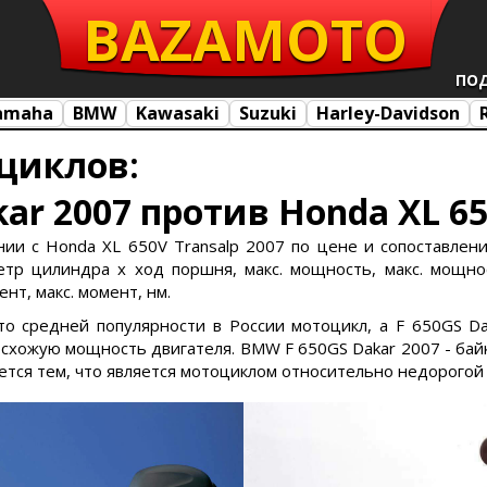
BAZA
MOTO
ПО
amaha
BMW
Kawasaki
Suzuki
Harley-Davidson
циклов:
ar 2007 против Honda XL 65
ии с Honda XL 650V Transalp 2007 по цене и сопоставление
тр цилиндра х ход поршня, макс. мощность, макс. мощност
нт, макс. момент, нм.
это средней популярности в России мотоцикл, а F 650GS D
хожую мощность двигателя. BMW F 650GS Dakar 2007 - байк
ется тем, что является мотоциклом относительно недорогой 