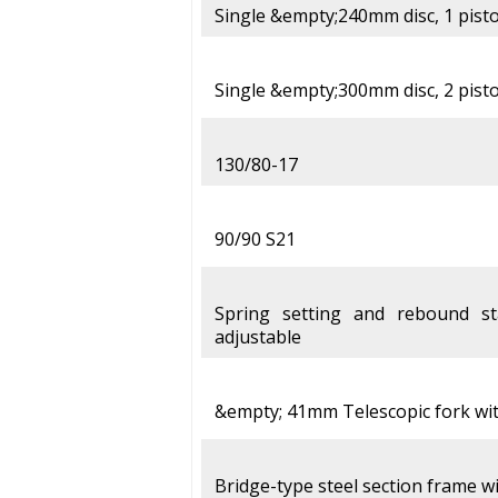
Single &empty;240mm disc, 1 pisto
Single &empty;300mm disc, 2 pisto
130/80-17
90/90 S21
Spring setting and rebound s
adjustable
&empty; 41mm Telescopic fork with
Bridge-type steel section frame w