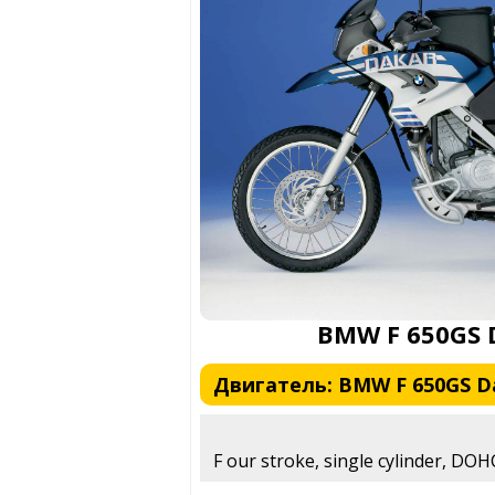
BMW F 650GS 
Двигатель: BMW F 650GS Da
F our stroke, single cylinder, DOHC