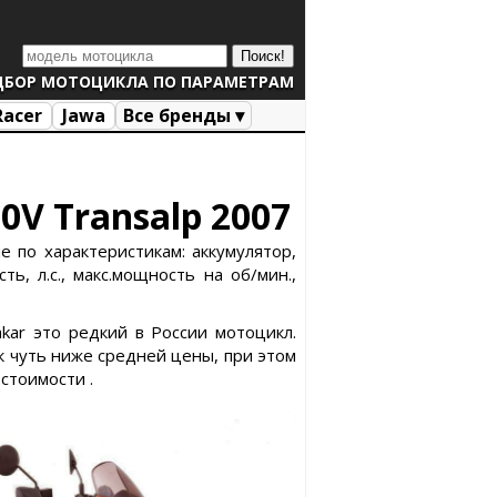
ДБОР МОТОЦИКЛА ПО ПАРАМЕТРАМ
Racer
Jawa
Все бренды ▾
0V Transalp 2007
 по характеристикам: аккумулятор,
ь, л.с., макс.мощность на об/мин.,
akar это редкий в России мотоцикл.
 чуть ниже средней цены, при этом
стоимости .