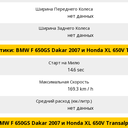
Ширина Переднего Колеса
нет данных
Ширина Заднего Колеса
нет данных
ки: BMW F 650GS Dakar 2007 и Honda XL 650V T
Старт на Милю
14.6 sec
Максимальная Скорость
169.3 km / h
Средний расход (км./литр.)
нет данных
W F 650GS Dakar 2007 и Honda XL 650V Transalp