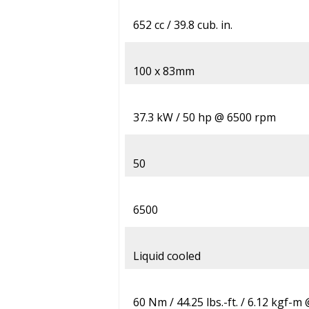
652 cc / 39.8 cub. in.
100 x 83mm
37.3 kW / 50 hp @ 6500 rpm
50
6500
Liquid cooled
60 Nm / 44.25 lbs.-ft. / 6.12 kgf-