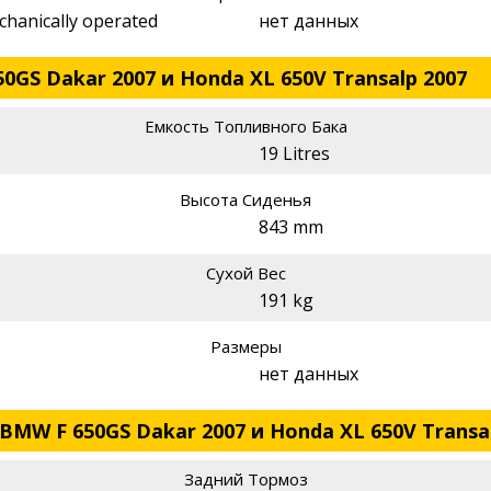
echanically operated
нет данных
0GS Dakar 2007 и Honda XL 650V Transalp 2007
Емкость Топливного Бака
19 Litres
Высота Сиденья
843 mm
Сухой Вес
191 kg
Размеры
нет данных
BMW F 650GS Dakar 2007 и Honda XL 650V Transa
Задний Тормоз