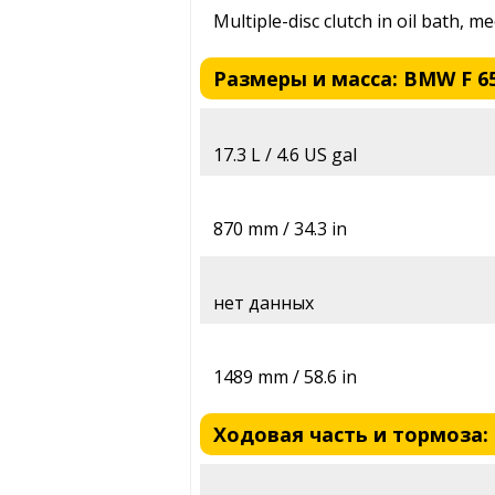
Multiple-disc clutch in oil bath, m
Размеры и масса: BMW F 65
17.3 L / 4.6 US gal
870 mm / 34.3 in
нет данных
1489 mm / 58.6 in
Ходовая часть и тормоза: 