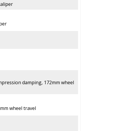
aliper
iper
compression damping, 172mm wheel
0mm wheel travel