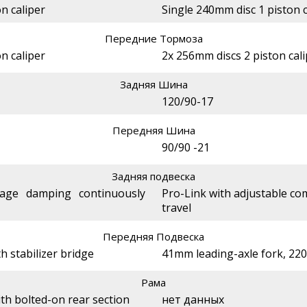
n caliper
Single 240mm disc 1 piston c
Передние Тормоза
n caliper
2x 256mm discs 2 piston cal
Задняя Шина
120/90-17
Передняя Шина
90/90 -21
Задняя подвеска
tage damping continuously
Pro-Link with adjustable 
travel
Передняя Подвеска
 stabilizer bridge
41mm leading-axle fork, 22
Рама
ith bolted-on rear section
нет данных