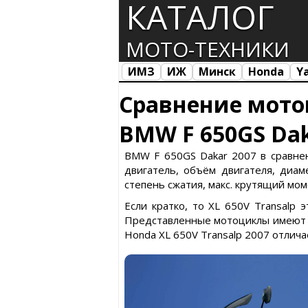
КАТАЛОГ
МОТО-ТЕХНИКИ
ИМЗ
ИЖ
Минск
Honda
Y
Все марки
Загрузка...
Сравнение мото
BMW F 650GS Dak
BMW F 650GS Dakar 2007 в сравнен
двигатель, объём двигателя, диаме
степень сжатия, макс. крутящий моме
Если кратко, то XL 650V Transalp 
Представленные мотоциклы имеют с
Honda XL 650V Transalp 2007 отлича