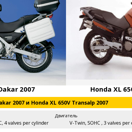
Dakar 2007
Honda XL 65
kar 2007 и Honda XL 650V Transalp 2007
Двигатель
, 4 valves per cylinder
V-Twin, SOHC , 3 valves per c