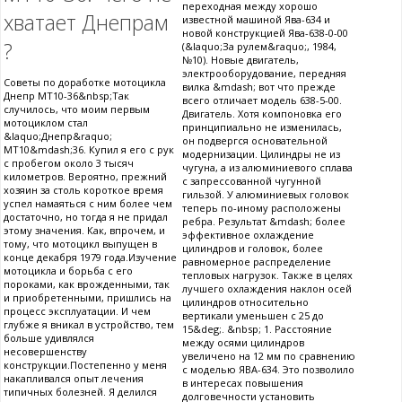
переходная между хорошо
хватает Днепрам
известной машиной Ява-634 и
новой конструкцией Ява-638-0-00
?
(&laquo;За рулем&raquo;, 1984,
№10). Новые двигатель,
электрооборудование, передняя
Советы по доработке мотоцикла
вилка &mdash; вот что прежде
Днепр МТ10-36&nbsp;Так
всего отличает модель 638-5-00.
случилось, что моим первым
Двигатель. Хотя компоновка его
мотоциклом стал
принципиально не изменилась,
&laquo;Днепр&raquo;
он подвергся основательной
МТ10&mdash;36. Купил я его с рук
модернизации. Цилиндры не из
с пробегом около 3 тысяч
чугуна, а из алюминиевого сплава
километров. Вероятно, прежний
с запрессованной чугунной
хозяин за столь короткое время
гильзой. У алюминиевых головок
успел намаяться с ним более чем
теперь по-иному расположены
достаточно, но тогда я не придал
ребра. Результат &mdash; более
этому значения. Как, впрочем, и
эффективное охлаждение
тому, что мотоцикл выпущен в
цилиндров и головок, более
конце декабря 1979 года.Изучение
равномерное распределение
мотоцикла и борьба с его
тепловых нагрузок. Также в целях
пороками, как врожденными, так
лучшего охлаждения наклон осей
и приобретенными, пришлись на
цилиндров относительно
процесс эксплуатации. И чем
вертикали уменьшен с 25 до
глубже я вникал в устройство, тем
15&deg;. &nbsp; 1. Расстояние
больше удивлялся
между осями цилиндров
несовершенству
увеличено на 12 мм по сравнению
конструкции.Постепенно у меня
с моделью ЯВА-634. Это позволило
накапливался опыт лечения
в интересах повышения
типичных болезней. Я делился
долговечности установить