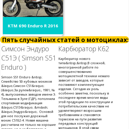
KTM 690 Enduro R 2016
Пять случайных статей о мотоциклах:
Симсон Эндуро
Карбюратор К62
С51Э ( Simson S51
Карбюратор нового
типа&nbsp;&nbsp;В сложной,
Enduro )
многогранной работе по
совершенствованию
мотоциклетной техники немало
Simson S51 Enduro &nbsp;
зависит от заводов, которые
Семейство 50-кубовых мокиков
поставляют комплектующие
&laquo;Симсон С51&raquo;
изделия. Сегодня их роль
(&laquo;За рулем&raquo;, 1981, №
особенно заметна, поскольку в
4), выпускаемых заводом имени Э.
последнее время многие виды
Тельмана в Зуле (ГДР), пополнила
этой продукции по конструкции и
спортивная модификация
потребительским качествам не
&laquo;С51Э&raquo; &mdash;
удовлетворяют возросшим
&laquo;Эндуро&raquo;. Основой
требованиям и становятся
для нее послужил дорожный
тормозом на пути развития
мокик С51Б2-4. Новая машина
передовых конструкций
рассчитана не только на хорошие
мотоциклов. В этой связи
дороги, но и на бездорожье,