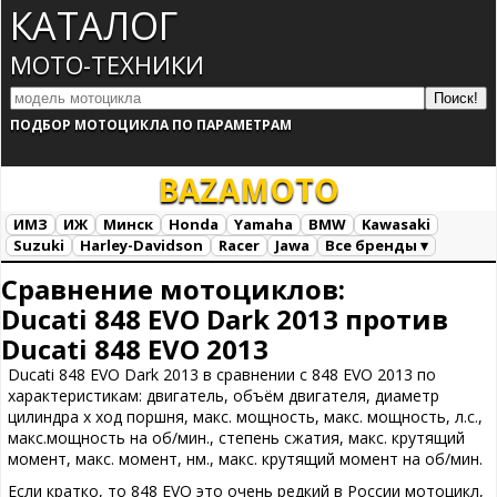
КАТАЛОГ
МОТО-ТЕХНИКИ
ПОДБОР МОТОЦИКЛА ПО ПАРАМЕТРАМ
BAZA
MOTO
ИМЗ
ИЖ
Минск
Honda
Yamaha
BMW
Kawasaki
Suzuki
Harley-Davidson
Racer
Jawa
Все бренды ▾
Все марки
Загрузка...
Сравнение мотоциклов:
Ducati 848 EVO Dark 2013 против
Ducati 848 EVO 2013
Ducati 848 EVO Dark 2013 в сравнении с 848 EVO 2013 по
характеристикам: двигатель, объём двигателя, диаметр
цилиндра х ход поршня, макс. мощность, макс. мощность, л.с.,
макс.мощность на об/мин., степень сжатия, макс. крутящий
момент, макс. момент, нм., макс. крутящий момент на об/мин.
Если кратко, то 848 EVO это очень редкий в России мотоцикл,