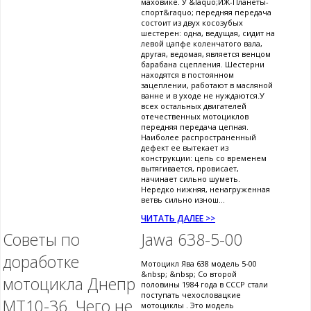
маховике. У &laquo;ИЖ-Планеты-
спорт&raquo; передняя передача
состоит из двух косозубых
шестерен: одна, ведущая, сидит на
левой цапфе коленчатого вала,
другая, ведомая, является венцом
барабана сцепления. Шестерни
находятся в постоянном
зацеплении, работают в масляной
ванне и в уходе не нуждаются.У
всех остальных двигателей
отечественных мотоциклов
передняя передача цепная.
Наиболее распространенный
дефект ее вытекает из
конструкции: цепь со временем
вытягивается, провисает,
начинает сильно шуметь.
Нередко нижняя, ненагруженная
ветвь сильно изнош...
ЧИТАТЬ ДАЛЕЕ >>
Советы по
Jawa 638-5-00
доработке
Мотоцикл Ява 638 модель 5-00
&nbsp; &nbsp; Со второй
мотоцикла Днепр
половины 1984 года в СССР стали
поступать чехословацкие
МТ10-36. Чего не
мотоциклы . Это модель