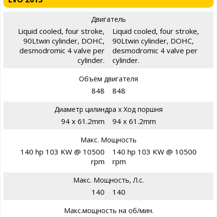
Двигатель
Liquid cooled, four stroke,
Liquid cooled, four stroke,
90Ltwin cylinder, DOHC,
90Ltwin cylinder, DOHC,
desmodromic 4 valve per
desmodromic 4 valve per
cylinder.
cylinder.
Объём двигателя
848
848
Диаметр цилиндра х Ход поршня
94 x 61.2mm
94 x 61.2mm
Макс. Мощность
140 hp 103 KW @ 10500
140 hp 103 KW @ 10500
rpm
rpm
Макс. Мощность, Л.с.
140
140
Макс.мощность на об/мин.