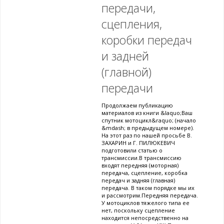
передачи,
сцепления,
коробки передач
и задней
(главной)
передачи
Продолжаем публикацию
материалов из книги &laquo;Ваш
спутник мотоцикл&raquo; (начало
&mdash; в предыдущем номере).
На этот раз по нашей просьбе В.
ЗАХАРИН и Г. ПИЛЮКЕВИЧ
подготовили статью о
трансмиссии.В трансмиссию
входят передняя (моторная)
передача, сцепление, коробка
передач и задняя (главная)
передача. В таком порядке мы их
и рассмотрим.Передняя передача.
У мотоциклов тяжелого типа ее
нет, поскольку сцепление
находится непосредственно на