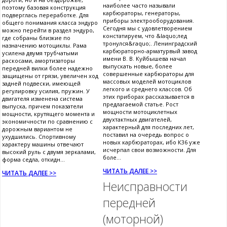
наиболее часто называли
поэтому базовая конструкция
карбюраторы, генераторы,
подверглась переработке. Для
приборы электрооборудования.
общего понимания класса эндуро
Сегодня мы с удовлетворением
можно перейти в раздел эндуро,
констатируем, что &laquo;лед
где собраны близкие по
тронулся&raquo;. Ленинградский
назначению мотоциклы. Рама
карбюраторно-арматурвый завод
усилена двумя трубчатыми
имени В. В. Куйбышева начал
раскосами, амортизаторы
выпускать новые, более
передней вилки более надежно
совершенные карбюраторы для
защищены от грязи, увеличен ход
массовых моделей мотоциклов
задней подвески, имеющей
легкого и среднего классов. Об
регулировку усилия, пружин. У
этих приборах рассказывается в
двигателя изменена система
предлагаемой статье. Рост
выпуска, причем показатели
мощности мотоциклетных
мощности, крутящего момента и
двухтактных двигателей,
экономичности по сравнению с
характерный для последних лет,
дорожным вариантом не
поставил на очередь вопрос о
ухудшились. Спортивному
новых карбюраторах, ибо К36 уже
характеру машины отвечают
исчерпал свои возможности. Для
высокий руль с двумя зеркалами,
боле...
форма седла, откидн...
ЧИТАТЬ ДАЛЕЕ >>
ЧИТАТЬ ДАЛЕЕ >>
Неисправности
передней
(моторной)