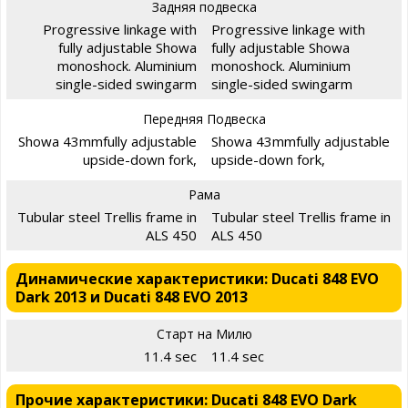
Задняя подвеска
Progressive linkage with
Progressive linkage with
fully adjustable Showa
fully adjustable Showa
monoshock. Aluminium
monoshock. Aluminium
single-sided swingarm
single-sided swingarm
Передняя Подвеска
Showa 43mmfully adjustable
Showa 43mmfully adjustable
upside-down fork,
upside-down fork,
Рама
Tubular steel Trellis frame in
Tubular steel Trellis frame in
ALS 450
ALS 450
Динамические характеристики: Ducati 848 EVO
Dark 2013 и Ducati 848 EVO 2013
Старт на Милю
11.4 sec
11.4 sec
Прочие характеристики: Ducati 848 EVO Dark