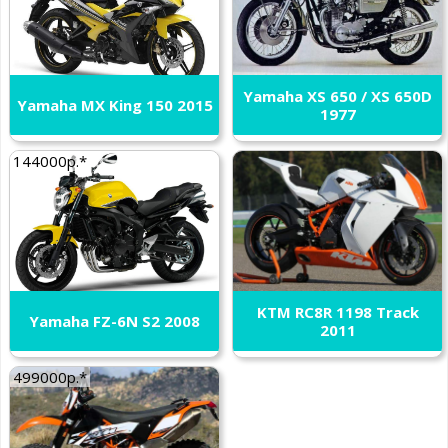
Yamaha XS 650 / XS 650D
Yamaha MX King 150 2015
1977
144000р.*
KTM RC8R 1198 Track
Yamaha FZ-6N S2 2008
2011
499000р.*