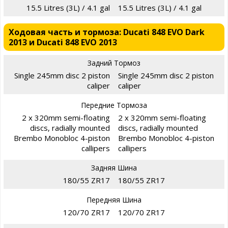
15.5 Litres (3L) / 4.1 gal
15.5 Litres (3L) / 4.1 gal
Ходовая часть и тормоза: Ducati 848 EVO Dark
2013 и Ducati 848 EVO 2013
Задний Тормоз
Single 245mm disc 2 piston
Single 245mm disc 2 piston
caliper
caliper
Передние Тормоза
2 x 320mm semi-floating
2 x 320mm semi-floating
discs, radially mounted
discs, radially mounted
Brembo Monobloc 4-piston
Brembo Monobloc 4-piston
callipers
callipers
Задняя Шина
180/55 ZR17
180/55 ZR17
Передняя Шина
120/70 ZR17
120/70 ZR17