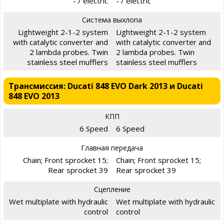
- / electric
- / electric
Система выхлопа
Lightweight 2-1-2 system
Lightweight 2-1-2 system
with catalytic converter and
with catalytic converter and
2 lambda probes. Twin
2 lambda probes. Twin
stainless steel mufflers
stainless steel mufflers
Трансмиссия: Ducati 848 EVO Dark 2013 и Ducati
848 EVO 2013
КПП
6 Speed
6 Speed
Главная передача
Chain; Front sprocket 15;
Chain; Front sprocket 15;
Rear sprocket 39
Rear sprocket 39
Сцепление
Wet multiplate with hydraulic
Wet multiplate with hydraulic
control
control