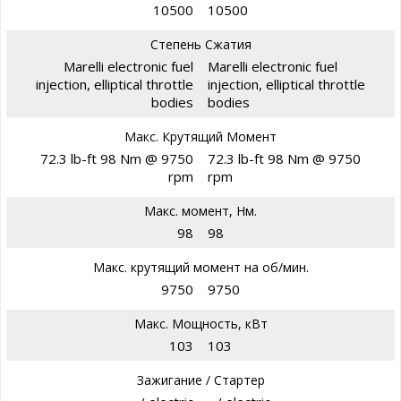
10500
10500
Степень Сжатия
Marelli electronic fuel
Marelli electronic fuel
injection, elliptical throttle
injection, elliptical throttle
bodies
bodies
Макс. Крутящий Момент
72.3 lb-ft 98 Nm @ 9750
72.3 lb-ft 98 Nm @ 9750
rpm
rpm
Макс. момент, Нм.
98
98
Макс. крутящий момент на об/мин.
9750
9750
Макс. Мощность, кВт
103
103
Зажигание / Стартер