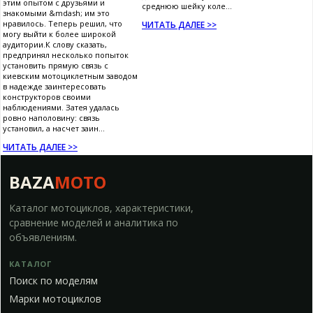
этим опытом с друзьями и
среднюю шейку коле...
знакомыми &mdash; им это
нравилось. Теперь решил, что
ЧИТАТЬ ДАЛЕЕ >>
могу выйти к более широкой
аудитории.К слову сказать,
предпринял несколько попыток
установить прямую связь с
киевским мотоциклетным заводом
в надежде заинтересовать
конструкторов своими
наблюдениями. Затея удалась
ровно наполовину: связь
установил, а насчет заин...
ЧИТАТЬ ДАЛЕЕ >>
BAZA
MOTO
Каталог мотоциклов, характеристики,
сравнение моделей и аналитика по
объявлениям.
КАТАЛОГ
Поиск по моделям
Марки мотоциклов