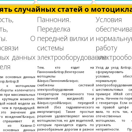
ять случайных статей о мотоцикла
сть,
Паннония.
Условия
ть,
Переделка
обеспечив
роты. О
передней вилки и
нормальн
освязи
системы
работ
ных данных
электрооборудования
электрооб
еля
Тем, кто ездит на
Уход да уход &nbsp
Паннонии&nbsp;Венгерские
сформулировать
мотоциклы
условие, обесп
язи основных данных
&laquo;Паннония&raquo;
нормальную
bsp;&nbsp;В
снабжены системой
электрооборудо
ях к мотоциклам
электрооборудования с
шестивольтовых с
обороты коленчатого
генератором переменного тока
примере ИЖей сего
еля при максимальных
(маховичной магдииой) и
речь. Начнем по пор
и крутящем моменте.
&laquo;сухой&raquo; передней
с генератора. Если о
дой новой модели их
вилкой (без гидравлического
на правой цапфе к
, чем в предыдущей.
амортизатора). Такие простые
вала, то есть так, 
это значение для
решения удовлетворяют многих
отечественных д
го вождения?&raquo;
мотоциклистов, но для водителей,
мотоциклах, то 
 спрашивает И.
которым приходится ездить по
угрожать сл
ов из Казани.О
разнообразным дорогам в разное
неприятности. П
и основных данных