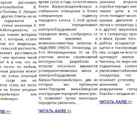
время суток и года, хочется иметь
сальника вторич
просят рассказать
более &laquo;мощное&raquo; и
коробки передач или
отолюбители В.
стабильное освещение и более
смазке цепи в ге
з Полтавы, К. Лапшин
совершенную подвеску
отсек попадает масло.
 другие.Ответы на их
переднего колеса. С этой целью
крышка двигателя 
 содержатся в
они переделывают
лючка к генератору (
 статье инженера Э.
электрооборудование и
и другое) закреплен
А.Мотоциклисты со
переднюю вилку, сообразуясь со
то к генератору про
ошо помнят ветерана
своими знаниями и
и влага. Кроме того
, с которым, кстати
возможностями.Наш читатель А.
работы истираются
огие его владельцы,
НАДЕЛЯЕВ (198255. Ленинград, ул.
щетки и токопроводя
 сельской местности,
3-го Интернационала, 51, кв. 57),
них, оседая на всех п
желают расставаться
участник многих соревнований
шунтирует ламели 
В чем причина такой
мототуристов, разработал и
Наконец, по мере из
ти? А в том, что на
испытал несколько вариантов
подшипника коленч
е почти по любым,
усовершенствованных вилок и
увеличиваетсяби
рным дорогам может
электрооборудования
генератора, что
е не очень опытный
&laquo;Паннонии&raquo;, два из
искажает установку
ст, тогда как не
которых мы публикуем
зажигания, но 
ется столь же легко
ниже.Передняя вилкаЗаводская
разрушением стато
ам на более мощных
конструкция передней вилки (рис.
борьбы с каждым из ..
итере&raquo; или
1) позволяет путем некоторых
ете&raquo;.
ЧИТАТЬ ДАЛЕЕ >>
переделок увеличить...
ЧИТАТЬ ДАЛЕЕ >>
ЕЕ >>