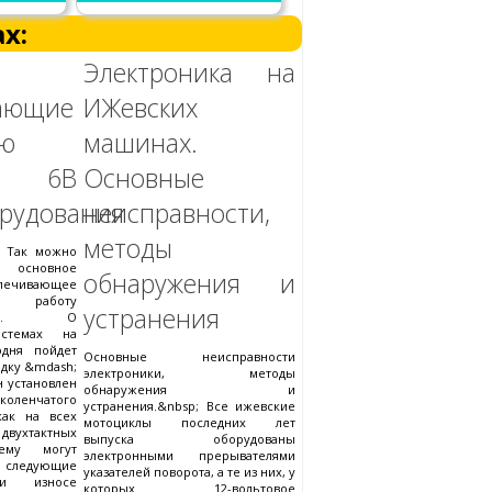
х:
Электроника на
ающие
ИЖевских
ую
машинах.
у 6В
Основные
орудования
неисправности,
методы
; Так можно
 основное
обнаружения и
ечивающее
 работу
устранения
вания. О
истемах на
дня пойдет
Основные неисправности
ядку &mdash;
электроники, методы
н установлен
обнаружения и
оленчатого
устранения.&nbsp; Все ижевские
как на всех
мотоциклы последних лет
вухтактных
выпуска оборудованы
ему могут
электронными прерывателями
едующие
указателей поворота, а те из них, у
ри износе
которых 12-вольтовое