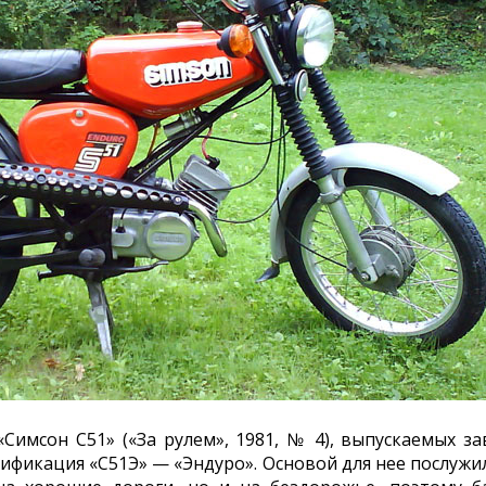
Симсон С51» («За рулем», 1981, № 4), выпускаемых з
дификация «С51Э» — «Эндуро». Основой для нее послужи