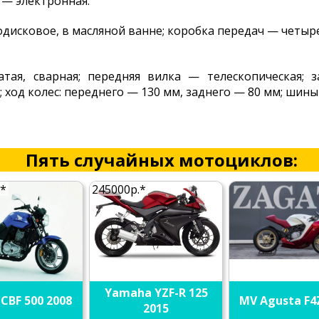
я — электронная.
одисковое, в масляной ванне; коробка передач — четыр
атая, сварная; передняя вилка — телескопическая; 
ход колес: переднего — 130 мм, заднего — 80 мм; шины
Пять случайных мотоциклов:
.*
245000р.*
Yamaha YZF-R 125
CBF 500 2008
MV Agusta F4
2015