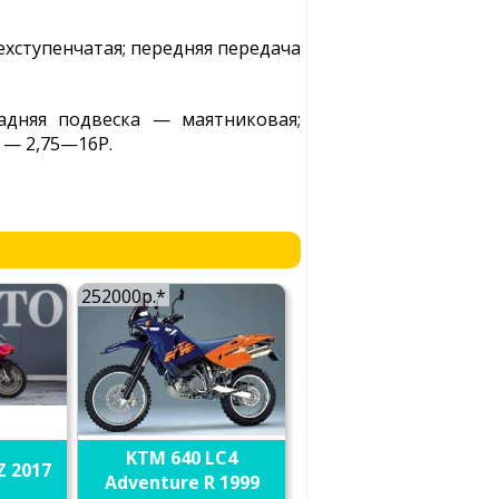
ехступенчатая; передняя передача
задняя подвеска — маятниковая;
 — 2,75—16Р.
252000р.*
KTM 640 LC4
Z 2017
Adventure R 1999