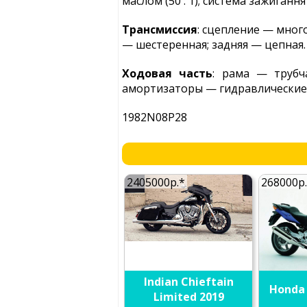
маслом (50 : 1); система зажиганн
Трансмиссия
: сцепление — мног
— шестеренная; задняя — цепная.
Ходовая часть
: рама — трубч
амортизаторы — гидравлические; 
1982N08P28
2405000р.*
268000р
Indian Chieftain
Honda 
Limited 2019