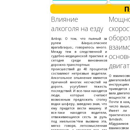
П
Влияние
Мощно
алкоголя на езду
скорос
обо
&nbsp; О том, что пьяный за
рулем &laquo;опаснее
взаим
врага&raquo;, говорилось много.
Между тем в следственной и
основ
судебно-медицинской практике и
сегодня среди виновников
двигат
дорожно-транспортных
происшествий до 40 процентов
составляют нетрезвые водители.
О взаимосв
Алкогольное опьянение является
двигателя&n
причиной многих несчастий на
инструкци
дороге, усугубляет тяжесть
приводятся 
последствий. И все-таки находятся
вала двигат
люди, которые считают
мощности: 
возможным предложить стопку
Почти в каж
водки шоферу, заведомо зная, что
число выше
ему придется вести машину. И
Имеет ли 
все-таки находятся водители,
практическо
отваживающиеся сесть за руль
&mdash;
под хмельком.Чем вызвана эта,
Абдураим
мягко говоря, легкомысленная
взаимосвяз
терпимость к алкоголю там, где