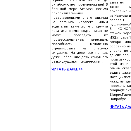
двигателя 
он абсолютно противопоказан? В
также м
большой мере &mdash; весьма
Сокоренко и
приблизительными
из Иванова и
представлениями о его влиянии
вопросы
на организм человека. Иным
публикуемой
водителям кажется, что кружка
В. КО-НОП
пива или рюмка водки никак не
стажем хор
могут повредить их
ИЖ&mdash;49
профессиональным качествам,
говоря, мн
способности мгновенно
особенно из
отреагировать на опасную
упорно не 
ситуацию. На деле все не так.
до сих пор.
Даже небольшие дозы спиртного
привязаннос
резко ухудшают психические ...
этой машин
самым скве
ЧИТАТЬ ДАЛЕЕ >>
ездить даж
мотоцикли
каждому уда
проехать т
&laquo;Юп
&laquo;План
Попробуе...
ЧИТАТЬ ДАЛ