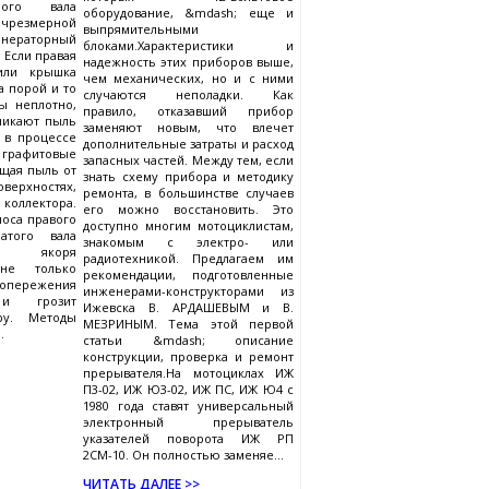
ного вала
оборудование, &mdash; еще и
 чрезмерной
выпрямительными
нераторный
блоками.Характеристики и
 Если правая
надежность этих приборов выше,
или крышка
чем механических, но и с ними
а порой и то
случаются неполадки. Как
ы неплотно,
правило, отказавший прибор
никают пыль
заменяют новым, что влечет
, в процессе
дополнительные затраты и расход
 графитовые
запасных частей. Между тем, если
щая пыль от
знать схему прибора и методику
оверхностях,
ремонта, в большинстве случаев
коллектора.
его можно восстановить. Это
носа правого
доступно многим мотоциклистам,
атого вала
знакомым с электро- или
ение якоря
радиотехникой. Предлагаем им
 не только
рекомендации, подготовленные
 опережения
инженерами-конструкторами из
и грозит
Ижевска В. АРДАШЕВЫМ и В.
ру. Методы
МЕЗРИНЫМ. Тема этой первой
.
статьи &mdash; описание
конструкции, проверка и ремонт
прерывателя.На мотоциклах ИЖ
П3-02, ИЖ Ю3-02, ИЖ ПС, ИЖ Ю4 с
1980 года ставят универсальный
электронный прерыватель
указателей поворота ИЖ РП
2СМ-10. Он полностью заменяе...
ЧИТАТЬ ДАЛЕЕ >>