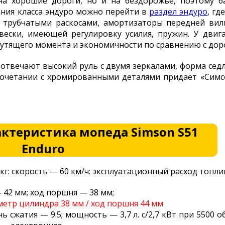
на хорошие дороги, но и на бездорожье, поэтому ба
ания класса эндуро можно перейти в
раздел эндуро
, г
я трубчатыми раскосами, амортизаторы передней ви
вески, имеющей регулировку усилия, пружин. У двиг
утящего момента и экономичности по сравнению с до
твечают высокий руль с двумя зеркалами, форма седла
сочетании с хромированными деталями придает «Сим
актеристика мопеда Simson S51
Enduro
1 кг: скорость — 60 км/ч: эксплуатационный расход топлив
 42 мм; ход поршня — 38 мм;
етр цилиндра 38 мм / ход поршня 44 мм
ь сжатия — 9.5; мощность — 3,7 л. с/2,7 кВт при 5500 