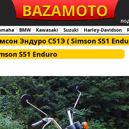
BAZA
MOTO
ПО
amaha
BMW
Kawasaki
Suzuki
Harley-Davidson
мсон Эндуро С51Э ( Simson S51 Endu
mson S51 Enduro