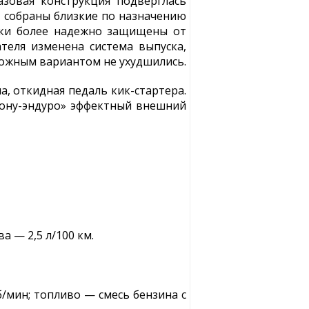
зовая конструкция подверглась
де собраны близкие по назначению
лки более надежно защищены от
ателя изменена система выпуска,
рожным вариантом не ухудшились.
, откидная педаль кик-стартера.
сону-эндуро» эффектный внешний
а — 2,5 л/100 км.
об/мин; топливо — смесь бензина с