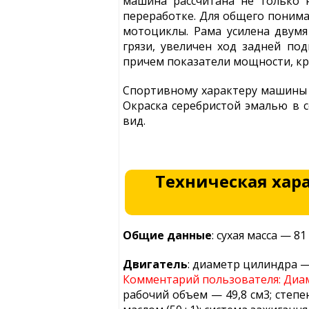
машина рассчитана не только 
переработке. Для общего поним
мотоциклы. Рама усилена двум
грязи, увеличен ход задней под
причем показатели мощности, кр
Спортивному характеру машины о
Окраска серебристой эмалью в 
вид.
Техническая хар
Общие данные
: сухая масса — 8
Двигатель
: диаметр цилиндра —
Комментарий пользователя: Диам
рабочий объем — 49,8 см3; степен