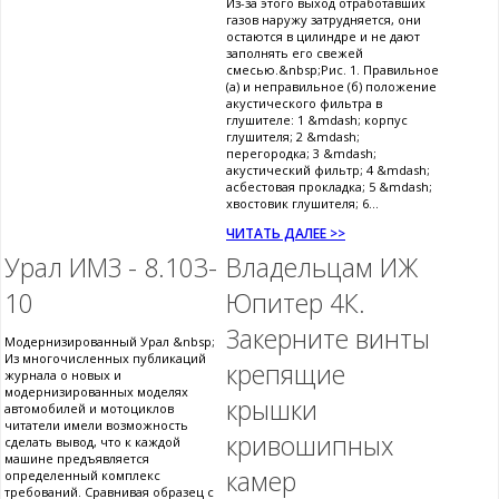
Из-за этого выход отработавших
газов наружу затрудняется, они
остаются в цилиндре и не дают
заполнять его свежей
смесью.&nbsp;Рис. 1. Правильное
(а) и неправильное (б) положение
акустического фильтра в
глушителе: 1 &mdash; корпус
глушителя; 2 &mdash;
перегородка; 3 &mdash;
акустический фильтр; 4 &mdash;
асбестовая прокладка; 5 &mdash;
хвостовик глушителя; 6...
ЧИТАТЬ ДАЛЕЕ >>
Урал ИМЗ - 8.103-
Владельцам ИЖ
10
Юпитер 4К.
Закерните винты
Модернизированный Урал &nbsp;
Из многочисленных публикаций
крепящие
журнала о новых и
модернизированных моделях
крышки
автомобилей и мотоциклов
читатели имели возможность
кривошипных
сделать вывод, что к каждой
машине предъявляется
камер
определенный комплекс
требований. Сравнивая образец с