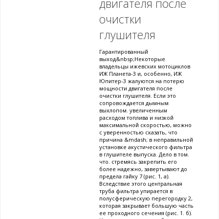
двигателя после
очистки
глушителя
Гарантированный
выход&nbsp;Некоторые
владельцы ижевских мотоциклов
ИЖ Планета-3 и, особенно, ИЖ
Юпитер-3 жалуются на потерю
мощности двигателя после
очистки глушителя. Если это
сопровождается дымным
выхлопом. увеличенным
расходом топлива и низкой
максимальной скоростью, можно
с уверенностью сказать, что
причина &mdash; в неправильной
установке акустического фильтра
в глушителе выпуска. Дело в том.
что. стремясь закрепить его
более надежно, завертывают до
предела гайку 7 (рис. 1, а).
Вследствие этого центральная
труба фильтра упирается в
полусферическую перегородку 2,
которая закрывает большую часть
ее проходного сечения (рис. 1. б).