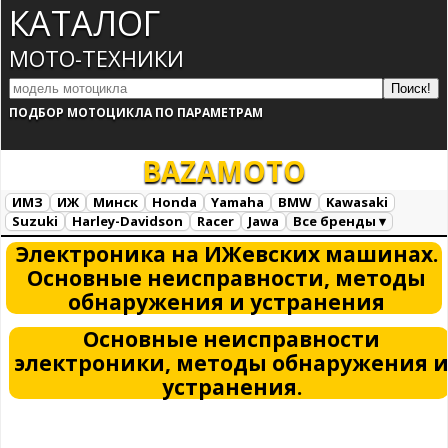
КАТАЛОГ
МОТО-ТЕХНИКИ
ПОДБОР МОТОЦИКЛА ПО ПАРАМЕТРАМ
BAZA
MOTO
ИМЗ
ИЖ
Минск
Honda
Yamaha
BMW
Kawasaki
Suzuki
Harley-Davidson
Racer
Jawa
Все бренды ▾
Все марки
Загрузка...
Электроника на ИЖевских машинах.
Основные неисправности, методы
обнаружения и устранения
Основные неисправности
электроники, методы обнаружения 
устранения.