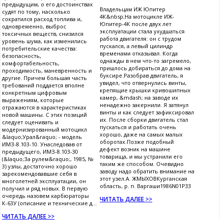
предыдущим, о его достоинствах
Владельцам ИЖ Юпитер
судят по тому, насколько
4К&nbsp;На мотоцикле ИЖ-
сократился расход топлива и,
Юпитер-4К после двух лет
одновременно, выброс
эксплуатации стала ухудшаться
токсичных веществ, снизился
работа двигателя: он с трудом
уровень шума, как изменились
пускался, а левый цилиндр
потребительские качества:
временами отказывал. Когда
безопасность,
однажды в нем что-то загремело,
комфортабельность,
пришлось добираться до дома на
проходимость, маневренность и
буксире.Разобрав двигатель, я
другие. Причем большая часть
увидел, что отвернулись винты,
требований поддается вполне
крепящие крышки кривошипных
конкретным цифровым
камер, &mdash; на заводе их
выражениям, которые
ненадежно закернили. Я затянул
отражаются в характеристиках
винты и как следует зафиксировал
новой машины. С этих позиций
их. После сборки двигатель стал
следует оценивать и
пускаться и работать очень
модернизированный мотоцикл
хорошо, даже на самых малых
&laquo;Урал&raquo; - модель
оборотах.Позже подобный
ИМЗ-8.103-10. Унаследовав от
дефект возник на машине
предыдущего, ИМЗ-8.103-30
товарища, и мы устранили его
(&laquo;За рулем&raquo;, 1985, №
таким же способом. Очевидно
3) узлы, достаточно хорошо
заводу надо обратить внимание на
зарекомендовавшие себя в
этот узел.А. ЖМЫХОВКурганская
многолетней эксплуатации, он
область, р. п. Варгаши1986N01P33
получил и ряд новых. В первую
очередь назовем карбюраторы
ЧИТАТЬ ДАЛЕЕ >>
К-63У (описание и технические д...
ЧИТАТЬ ДАЛЕЕ >>