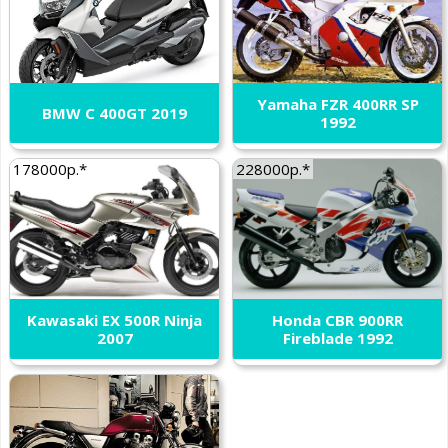
Yamaha FZR 400RR SP
BMW C 400GT 2019
1992
178000р.*
228000р.*
Kawasaki EX 500R Ninja
Honda CBR 900RR
2007
Fireblade 1992