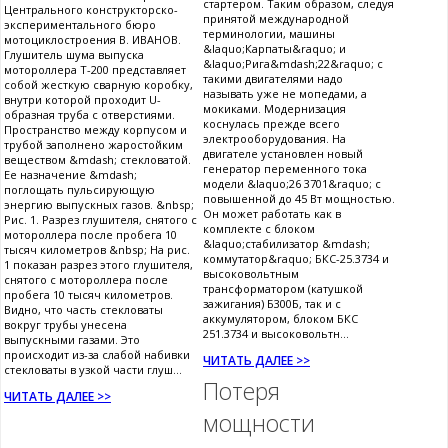
стартером. Таким образом, следуя
Центрального конструкторско-
принятой международной
экспериментального бюро
терминологии, машины
мотоциклостроения В. ИВАНОВ.
&laquo;Карпаты&raquo; и
Глушитель шума выпуска
&laquo;Рига&mdash;22&raquo; с
мотороллера Т-200 представляет
такими двигателями надо
собой жесткую сварную коробку,
называть уже не мопедами, а
внутри которой проходит U-
мокиками. Модернизация
образная труба с отверстиями.
коснулась прежде всего
Пространство между корпусом и
электрооборудования. На
трубой заполнено жаростойким
двигателе установлен новый
веществом &mdash; стекловатой.
генератор переменного тока
Ее назначение &mdash;
модели &laquo;26 3701&raquo; с
поглощать пульсирующую
повышенной до 45 Вт мощностью.
энергию выпускных газов. &nbsp;
Он может работать как в
Рис. 1. Разрез глушителя, снятого с
комплекте с блоком
мотороллера после пробега 10
&laquo;стабилизатор &mdash;
тысяч километров &nbsp; На рис.
коммутатор&raquo; БКС-25.3734 и
1 показан разрез этого глушителя,
высоковольтным
снятого с мотороллера после
трансформатором (катушкой
пробега 10 тысяч километров.
зажигания) Б300Б, так и с
Видно, что часть стекловаты
аккумулятором, блоком БКС
вокруг трубы унесена
251.3734 и высоковольтн...
выпускными газами. Это
происходит из-за слабой набивки
ЧИТАТЬ ДАЛЕЕ >>
стекловаты в узкой части глуш...
Потеря
ЧИТАТЬ ДАЛЕЕ >>
мощности