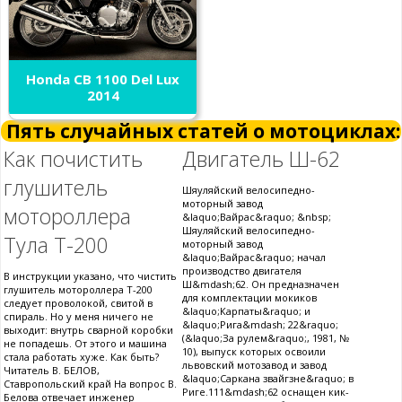
Honda CB 1100 Del Lux
2014
Пять случайных статей о мотоциклах:
Как почистить
Двигатель Ш-62
глушитель
Шяуляйский велосипедно-
моторный завод
мотороллера
&laquo;Вайрас&raquo; &nbsp;
Шяуляйский велосипедно-
Тула Т-200
моторный завод
&laquo;Вайрас&raquo; начал
производство двигателя
В инструкции указано, что чистить
Ш&mdash;62. Он предназначен
глушитель мотороллера Т-200
для комплектации мокиков
следует проволокой, свитой в
&laquo;Карпаты&raquo; и
спираль. Но у меня ничего не
&laquo;Рига&mdash; 22&raquo;
выходит: внутрь сварной коробки
(&laquo;За рулем&raquo;, 1981, №
не попадешь. От этого и машина
10), выпуск которых освоили
стала работать хуже. Как быть?
львовский мотозавод и завод
Читатель В. БЕЛОВ,
&laquo;Саркана звайгзне&raquo; в
Ставропольский край На вопрос В.
Риге.111&mdash;62 оснащен кик-
Белова отвечает инженер