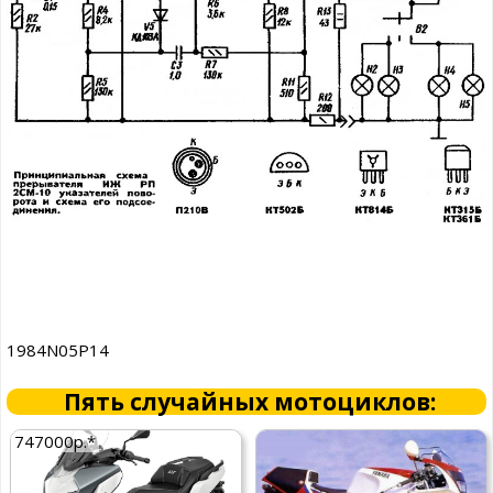
1984N05P14
Пять случайных мотоциклов:
747000р.*