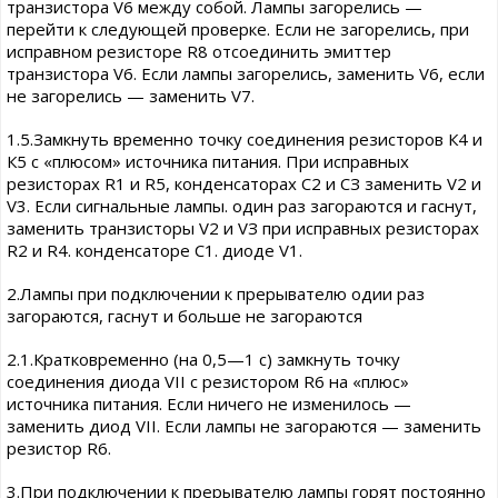
транзистора V6 между собой. Лампы загорелись —
перейти к следующей проверке. Если не загорелись, при
исправном резисторе R8 отсоединить эмиттер
транзистора V6. Если лампы загорелись, заменить V6, если
не загорелись — заменить V7.
1.5.Замкнуть временно точку соединения резисторов К4 и
К5 с «плюсом» источника питания. При исправных
резисторах R1 и R5, конденсаторах С2 и СЗ заменить V2 и
V3. Если сигнальные лампы. один раз загораются и гаснут,
заменить транзисторы V2 и VЗ при исправных резисторах
R2 и R4. конденсаторе С1. диоде V1.
2.Лампы при подключении к прерывателю одии раз
загораются, гаснут и больше не загораются
2.1.Кратковременно (на 0,5—1 с) замкнуть точку
соединения диода VII с резистором R6 на «плюс»
источника питания. Если ничего не изменилось —
заменить диод VII. Если лампы не загораются — заменить
резистор R6.
3.При подключении к прерывателю лампы горят постоянно