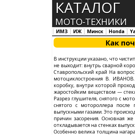
КАТАЛОГ
МОТО-ТЕХНИКИ
ИМЗ
ИЖ
Минск
Honda
Y
Все марки
Загрузка...
Как по
В инструкции указано, что чисти
не выходит: внутрь сварной коро
Ставропольский край На вопрос
мотоциклостроения В. ИВАНОВ.
коробку, внутри которой проход
жаростойким веществом — стекл
Разрез глушителя, снятого с мот
снятого с мотороллера после 
выпускными газами. Это происход
причин засорения. Основная же
откладывается на стенках выпуск
Особенно велика толщина нагара 