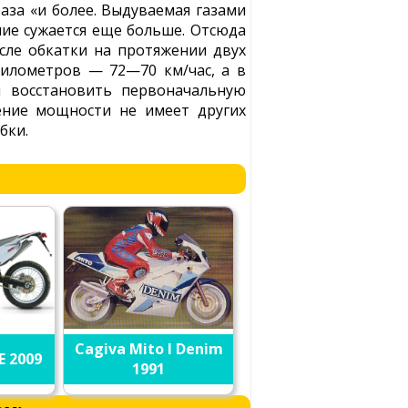
аза «и более. Выдуваемая газами
ние сужается еще больше. Отсюда
сле обкатки на протяжении двух
километров — 72—70 км/час, а в
ы восстановить первоначальную
ение мощности не имеет других
бки.
Cagiva Mito I Denim
E 2009
1991