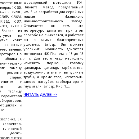
форсировкой мотоцикла ИЖ-
ечественных
Планета. Метод, предлагаемый
ерах ( К-55,
им, был разработан для серийных
К-28Б, К-28Г,
машин Ижевского
К-36Р, К-36М,
машиностроительного завода.
К-36Д, К-37,
Отличается он тем, что
-301, К-301В
моторесурс двигателя при этом
 Власов из
способе не снижается, и работает
угунов из
он в самых благоприятных
угие хотят
условиях. &nbsp; Вы можете
е основные
увеличить мощность двигателя
ственных
мотоцикла ИЖ Планета с 13 до 18
раторов. По
л. с. Для этого надо несколько
я таблица с
изменить поршень, головку
значительно
цилиндра, цилиндр, карбюратор,
или замену
воздухоочиститель и выпускные
и ремонте
трубы, а кроме того, изготовить
о старых
заново патрубок карбюратора и
снятых с
глушители. &nbsp; Рис. 1....
полняя их
им таблицу
ЧИТАТЬ ДАЛЕЕ >>
аметров
бюраторов,
тоциклах и
ные
заслонка, ВК
 корректор,
опливный
ые десять
оединяются