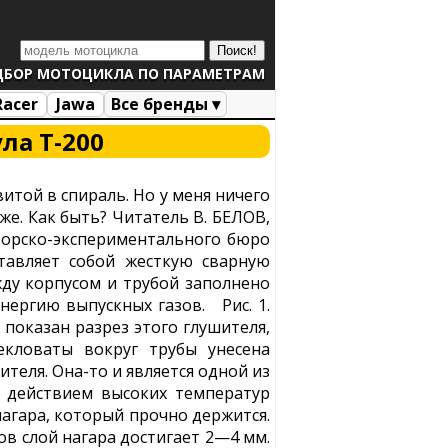
ДБОР МОТОЦИКЛА ПО ПАРАМЕТРАМ
Racer
Jawa
Все бренды ▾
ла Т-200
итой в спираль. Но у меня ничего
же. Как быть? Читатель В. БЕЛОВ,
торско-экспериментального бюро
тавляет собой жесткую сварную
жду корпусом и трубой заполнено
ергию выпускных газов. Рис. 1.
 показан разрез этого глушителя,
екловаты вокруг трубы унесена
теля. Она-то и является одной из
д действием высоких температур
нагара, который прочно держится.
ов слой нагара достигает 2—4 мм.