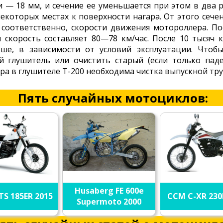
 — 18 мм, и сечение ее уменьшается при этом в два р
екоторых местах к поверхности нагара. От этого сече
 соответственно, скорости движения мотороллера. По
 скорость составляет 80—78 км/час. После 10 тысяч 
ше, в зависимости от условий эксплуатации. Чтоб
ый глушитель или очистить старый (если только пад
ара в глушителе Т-200 необходима чистка выпускной тру
Пять случайных мотоциклов:
Husaberg FE 600e
TS 185ER 2015
CCM C-XR 230
Supermoto 2000