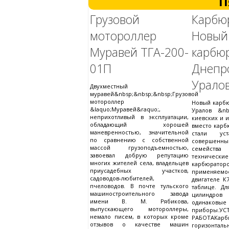
П
Грузовой
Карбю
мотороллер
Новый
Муравей ТГА-200-
карбю
01П
Дне
Урало
Двухместный
муравей&nbsp;&nbsp;&nbsp;Грузовой
мотороллер
Новый карбю
&laquo;Муравей&raquo;,
Уралов &nb
неприхотливый в эксплуатации,
киевских и 
обладающий хорошей
вместо карб
маневренностью, значительной
стали уст
по сравнению с собственной
совершенн
массой грузоподъемностью,
семейств
завоевал добрую репутацию
технич
многих жителей села, владельцев
карбюра
приусадебных участков,
применяемо
садоводов-любителей,
двигателе К
пчеловодов. В почте тульского
таблице. Д
машиностроительного завода
цилиндро
имени В. М. Рябикова,
одинаковые
выпускающего мотороллеры,
приборы
немало писем, в которых кроме
РАБОТАКар
отзывов о качестве машин
горизонтал