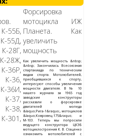
х:
Форсировка
ов.
мотоцикла ИЖ
-55Б,
Планета. Как
-55Д,
увеличить
-28Г,
мощность
-28Ж,
Как увеличить мощность &nbsp;
&nbsp; Закончилась Всесоюзная
-36Р,
спартакиада по техническим
видам спорта. Мотолюбителей,
К-36,
приобщившихся к спорту,
интересуют способы увеличения
-36И,
мощности двигателя. В № 10
нашего журнала за 1965 год
К-37,
заводские конструкторы
рассказали о форсировке
К-38,
двигателей мопеда
&laquo;Рига-1&raquo;, мотоциклов
&laquo;Ковровец-175&raquo; и
-301,
М-103. Теперь мы попросили
ведущего конструктора ЦКЭБ
мотоциклостроения К. В. Стаценко
ознакомить мотолюбителей с