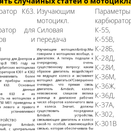
ять случайных статей о мотоцикла
ратор К63.
Изучающим
Параметры
мотоцикл.
карбюратор
ратор для
Силовая
К-55, К
пров и
передача
К-55В, К
в
К-28Б, К
Изучающим мотоцикл&nbsp;Мы
говорили о мотоциклах вообще, о
К-28Д, К
двигателях. А теперь подошли к
ратор для Днепров и
очередному, очень
sp;В 1985 году на
К-28И, К
существенному вопросу: каким
ирбитских мотоциклах
образом двигатель воздействует
юраторов К301 и К302
К-36М, 
на ведущее колесо и заставляет
анавливать более
мотоцикл двигаться?Совершенно
ые приборы нового
К-36Ж, К
очевидно, что прямая связь
а К63. Основные
двигатель &mdash; колесо
еские данные
К-36Д, 
невозможна: слишком велика
торов К63 и их
разница в диапазоне рабочих
сть на мотоциклах и
чисел оборотов коленчатого вала
К-37А, 
750 М01 приведены в
и колеса. Значит, должны
ля левого и правого
существовать посредники
в устанавливают
К-302, К
&mdash; устройства,
связывающие двигатель и колесо
.УСТРОЙСТВО И
К-301В
какой-то особой, изменяющейся
бюратор &mdash;
связью, которая обеспечивала бы
ьный, с центральным