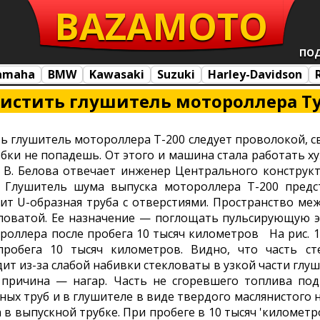
BAZA
MOTO
ПО
amaha
BMW
Kawasaki
Suzuki
Harley-Davidson
чистить глушитель мотороллера Ту
ть глушитель мотороллера Т-200 следует проволокой, св
бки не попадешь. От этого и машина стала работать ху
 В. Белова отвечает инженер Центрального конструк
 Глушитель шума выпуска мотороллера Т-200 предс
ит U-образная труба с отверстиями. Пространство ме
оватой. Ее назначение — поглощать пульсирующую эн
ороллера после пробега 10 тысяч километров На рис. 1
пробега 10 тысяч километров. Видно, что часть ст
ит из-за слабой набивки стекловаты в узкой части глуши
 причина — нагар. Часть не сгоревшего топлива по
ных труб и в глушителе в виде твердого маслянистого 
в выпускной трубке. При пробеге в 10 тысяч 'километр