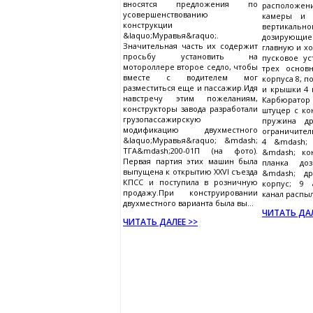
вносятся предложения по
расположе
усовершенствованию
камеры и 
конструкции
вертикальног
&laquo;Муравья&raquo;.
дозирующи
Значительная часть их содержит
главную и хо
просьбу установить на
пусковое ус
мотороллере второе седло, чтобы
трех основн
вместе с водителем мог
корпуса 8, п
разместиться еще и пассажир.Идя
и крышки 4 к
навстречу этим пожеланиям,
Карбюрато
конструкторы завода разработали
штуцер с ко
грузопассажирскую
пружина др
модификацию двухместного
ограничител
&laquo;Муравья&raquo; &mdash;
4 &mdash; 
ТГА&mdash;200-01П (на фото).
&mdash; ко
Первая партия этих машин была
планка до
выпущена к открытию XXVI съезда
&mdash; др
КПСС и поступила в розничную
корпус; 9 
продажу.При конструировании
канал распыли
двухместного варианта была вы...
ЧИТАТЬ ДАЛ
ЧИТАТЬ ДАЛЕЕ >>