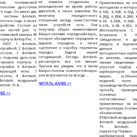
их плавное соединение и
нием поплавковой
Применяемых на от
разъединение во время работы
плоским дросселем
мотоциклах и моторолл
двигателя, а также изменяла бы
о хода. Он имеет две
К-55Б, К-55В, К-55Д, 
величину передаточного
е системы &mdash;
К-28Д, К-28Ж, К-28И, 
отношения между ними.Система
лостого хода, а также
К-36, К-36Ж, К-36И, 
таких устройств есть. Она
тройство. Состоит из
К-37А, К-38, К-302, К
получила общее наименование
ых частей (рис. 1):
)Мотолюбители С.
&laquo;силовая передача&raquo;,
оплавковой камеры 38
Астрахани, К. Ч
которое объединяет переднюю и
орпуса.&nbsp;Рис. 1.
Свердловска и др
заднюю передачи, а также
р К63Т: 1 &mdash;
увидеть в журнал
сцепление и коробку перемены
нтргайкой; 2 &mdash;
данные отече
передач. Задача нашей
осселя; 3 &mdash;
мотоциклетных карбю
сегодняшней беседы &mdash;
ь подъема дросселя;
их мнению, сводна
рассмотреть все эти звенья.
крышка корпуса; 5
такими сведениями 
Причем мы увидим, что в таком
нтргайка; 6 &mdash;
упростит подбор 
&laquo;полном комплекте&raquo;
зирующей иглы; 7
карбюраторов пр
они встречаются не всегда ...
оссель; 8 &mdash;
машин, особенн
&mdash; воздушный
моделей, ныне 
ЧИТАТЬ ДАЛЕЕ >>
теля; 10 &...
производства.Вы
просьбу, привод
ЕЕ >>
основных пар
отечественных кар
применяемых на мо
мотороллерах.Услов
обозначения:
ВЗ&mdash;воздушная 
&mdash; воздушный
ТК &mdash; т
корректор.Перв
карбюраторов прис