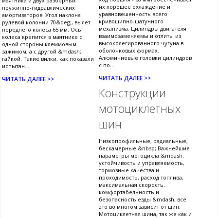
маятника и двух разборных
их хорошее охлаждение и
пружинно-гидравлических
уравновешенность всего
амортизаторов. Угол наклона
кривошипно-шатунного
рулевой колонии 70&deg;, вылет
механизма. Цилиндры двигателя
переднего колеса 65 мм. Ось
взаимозаменяемы и отлиты из
колеса крепится в маятнике с
высоколегированного чугуна в
одной стороны клеммовым
оболочковых формах.
зажимом, а с другой &mdash;
Алюминиевые головки цилиндров
гайкой. Такие вилки, как показали
с по...
испытан...
ЧИТАТЬ ДАЛЕЕ >>
ЧИТАТЬ ДАЛЕЕ >>
Конструкции
мотоциклетных
шин
Низкопрофильные, радиальные,
бескамерные &nbsp; Важнейшие
параметры мотоцикла &mdash;
устойчивость и управляемость,
тормозные качества и
проходимость, расход топлива,
максимальная скорость,
комфортабельность и
безопасность езды &mdash; все
это во многом зависит от шин.
Мотоциклетная шина, так же как и