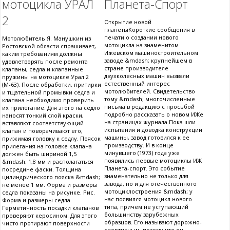
мотоцикла УРАЛ
Планета-Спорт
2
Открытие новой
планетыКороткие сообщения в
печати о создании нового
Мотолюбитель Я. Манушкин из
мотоцикла на знаменитом
Ростовской области спрашивает,
Ижевском машиностроительном
каким требованиям должны
заводе &mdash; крупнейшем в
удовлетворять после ремонта
стране производителе
клапаны, седла и клапанные
двухколесных машин вызвали
пружины на мотоцикле Урал 2
естественный интерес
(М-63). После обработки, притирки
мотолюбителей. Свидетельство
и тщательной промывки седла и
тому &mdash; многочисленные
клапана необходимо проверить
письма в редакцию с просьбой
их прилегание. Для этого на седло
подробно рассказать о новом ИЖе
наносят тонкий слой краски,
на страницах журнала.Пока шли
вставляют соответствующий
испытания и доводка конструкции
клапан и поворачивают его,
машины, завод готовился к ее
прижимая головку к седлу. Поясок
производству. И в конце
прилегания на головке клапана
минувшего (1973) года уже
должен быть шириной 1,5
появились первые мотоциклы ИЖ
&mdash; 1,8 мм и располагаться
Планета-спорт. Это событие
посредине фаски. Толщина
знаменательно не только для
цилиндрического пояска &mdash;
завода, но и для отечественного
не менее 1 мм. Форма и размеры
мотоциклостроения &mdash; у
седла показаны на рисунке. Рис.
нас появился мотоцикл нового
Форма и размеры седла
типа, причем не уступающий
Герметичность посадки клапанов
большинству зарубежных
проверяют керосином. Для этого
образцов. Его называют дорожно-
чисто протирают поверхности
спортивным, потому что он