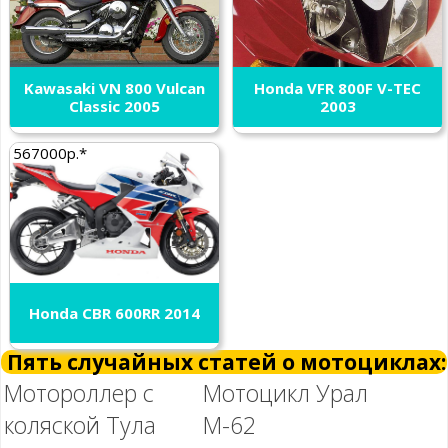
Kawasaki VN 800 Vulcan
Honda VFR 800F V-TEC
Classic 2005
2003
567000р.*
Honda CBR 600RR 2014
Пять случайных статей о мотоциклах:
Мотороллер с
Мотоцикл Урал
коляской Тула
М-62