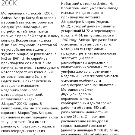
200К
Ирбитский мотоцикл &nbsp; На
Ирбитском мотоциклетном заводе
испытан и подготовлен к
Мотороллер с коляской Т-200К
производству мотоцикл
&nbsp; &nbsp; Когда был освоен
&laquo;Урал&raquo; (модель
массовый выпуск мотороллера
М-62), который должен сменить
&laquo;Тула-200&raquo;, от
устаревший М-72 и переходную
потребите: лей посыпались
модель М-61, выпускавшуюся в
письма с просьбой создать к ному
1960 году. &nbsp; При разработке
коляску. Вскоре такая коляска
основных параметров нового
была сконструирована (статья об
мотоцикла мы стремились
ее устройстве помещена о
предусмотреть как возможность
журнале &laquo;За рулем&raquo;
эксплуатации его в
№ 2 за 1961 г.). Но серийное
разнообразных дорожных и
производство ее нельзя было
климатических условиях, так и
начинать, не внеся в конструкцию
унификацию со спортивными
мотороллера таких изменений,
моделями. В чем же заключаются
которые повышали бы его
основные особенности
надежность. Сейчас успешно
&laquo;Урала&raquo;? Двигатель.
завершены испытания
Мотоцикл снабжен
модернизированного
двухцилиндровым,
мотороллера с коляской,
верхнеклапанным,
получившего индекс
карбюраторным двигателем с
&laquo;Т-200К&raquo;. В
рабочим объемом 650 см3,
колясочном, как мы его называем,
развивающим мощность не
варианте &laquo;Тулы&raquo;
менее 28 л. с. Оппозитное
применена новая передняя вилка
расположение цилиндров в
тянущего типа. Она имеет
горизонтальной плоскости
рычажную подвеску, которая, в
(диаметр цилиндра &mdash; 78 мм,
свою очередь, состоит из
ход поршня - 68 мм) обеспечивает