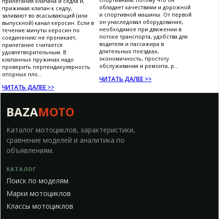
прилегания клапана и седла и,
обладает качествами и дорожной
прижимая клапан к седлу,
и спортивной машины. От первой
заливают во всасывающий (или
он унаследовал оборудование,
выпускной) канал керосин. Если в
необходимое при движении в
течение минуты керосин по
потоке транспорта, удобства для
соединению не проникает,
водителя и пассажира в
прилегание считается
длительных поездках,
удовлетворительным. В
экономичность, простоту
клапанных пружинах надо
обслуживания и ремонта, р...
проверить перпендикулярность
опорных пло...
ЧИТАТЬ ДАЛЕЕ >>
ЧИТАТЬ ДАЛЕЕ >>
BAZA
MOTO
Каталог мотоциклов, характеристики,
сравнение моделей и аналитика по
объявлениям.
КАТАЛОГ
Поиск по моделям
Марки мотоциклов
Классы мотоциклов