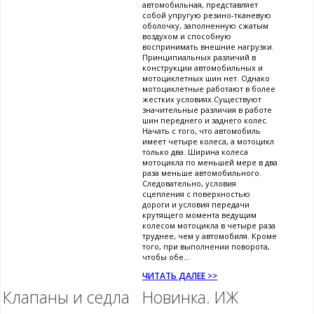
автомобильная, представляет
собой упругую резино-тканевую
оболочку, заполненную сжатым
воздухом и способную
воспринимать внешние нагрузки.
Принципиальных различий в
конструкции автомобильных и
мотоциклетных шин нет. Однако
мотоциклетные работают в более
жестких условиях.Существуют
значительные различия в работе
шин переднего и заднего колес.
Начать с того, что автомобиль
имеет четыре колеса, а мотоцикл
только два. Ширина колеса
мотоцикла по меньшей мере в два
раза меньше автомобильного.
Следовательно, условия
сцепления с поверхностью
дороги и условия передачи
крутящего момента ведущим
колесом мотоцикла в четыре раза
труднее, чем у автомобиля. Кроме
того, при выполнении поворота,
чтобы обе...
ЧИТАТЬ ДАЛЕЕ >>
Клапаны и седла
Новинка. ИЖ