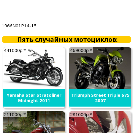
1966N01P14-15
Пять случайных мотоциклов:
441000р.*
469000р.*
Yamaha Star Stratoliner
Triumph Street Triple 675
Midnight 2011
2007
211000р.*
281000р.*