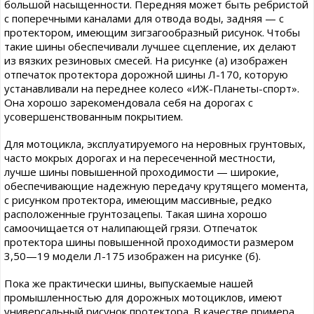
большой насыщенности. Передняя может быть ребристой
с поперечными каналами для отвода воды, задняя — с
протектором, имеющим зигзагообразный рисунок. Чтобы
такие шины обеспечивали лучшее сцепление, их делают
из вязких резиновых смесей. На рисунке (а) изображен
отпечаток протектора дорожной шины Л-170, которую
устанавливали на переднее колесо «ИЖ-Планеты-спорт».
Она хорошо зарекомендовала себя на дорогах с
усовершенствованным покрытием.
Для мотоцикла, эксплуатируемого на неровных грунтовых,
часто мокрых дорогах и на пересеченной местности,
лучше шины повышенной проходимости — широкие,
обеспечивающие надежную передачу крутящего момента,
с рисунком протектора, имеющим массивные, редко
расположенные грунтозацепы. Такая шина хорошо
самоочищается от налипающей грязи. Отпечаток
протектора шины повышенной проходимости размером
3,50—19 модели Л-175 изображен на рисунке (б).
Пока же практически шины, выпускаемые нашей
промышленностью для дорожных мотоциклов, имеют
универсальный рисунок протектора. В качестве примера