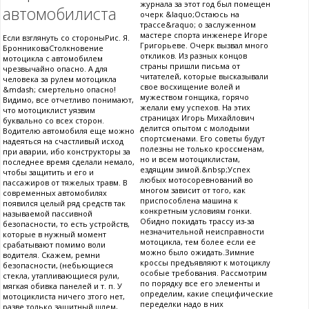
журнала за этот год был помещен
автомобилиста
очерк &laquo;Остаюсь на
трассе&raquo; о заслуженном
мастере спорта инженере Игоре
Если взглянуть со стороныРис. Я.
Григорьеве. Очерк вызвал много
БронниковаСтолкновение
откликов. Из разных концов
мотоцикла с автомобилем
страны пришли письма от
чрезвычайно опасно. А для
читателей, которые высказывали
человека за рулем мотоцикла
свое восхищение волей и
&mdash; смертельно опасно!
мужеством гонщика, горячо
Видимо, все отчетливо понимают,
желали ему успехов. На этих
что мотоциклист уязвим
страницах Игорь Михайлович
буквально со всех сторон.
делится опытом с молодыми
Водителю автомобиля еще можно
спортсменами. Его советы будут
надеяться на счастливый исход
полезны не только кроссменам,
при аварии, ибо конструкторы за
но и всем мотоциклистам,
последнее время сделали немало,
ездящим зимой.&nbsp;Успех
чтобы защитить и его и
любых мотосоревнований во
пассажиров от тяжелых травм. В
многом зависит от того, как
современных автомобилях
приспособлена машина к
появился целый ряд средств так
конкретным условиям гонки.
называемой пассивной
Обидно покидать трассу из-за
безопасности, то есть устройств,
незначительной неисправности
которые в нужный момент
мотоцикла, тем более если ее
срабатывают помимо воли
можно было ожидать.Зимние
водителя. Скажем, ремни
кроссы предъявляют к мотоциклу
безопасности, (небьющиеся
особые требования. Рассмотрим
стекла, утапливающиеся рули,
по порядку все его элементы и
мягкая обивка панелей и т. п. У
определим, какие специфические
мотоциклиста ничего зтого нет,
переделки надо в них
разве только защитный шлем,