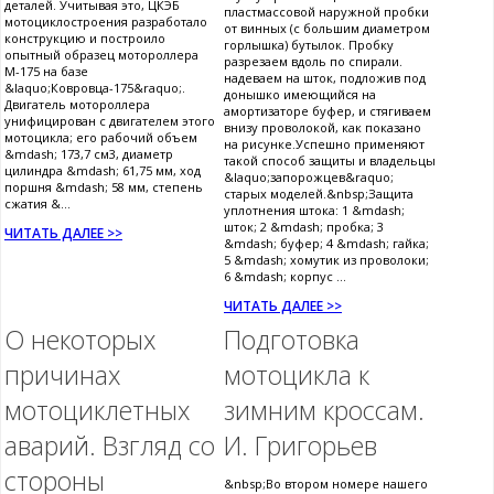
деталей. Учитывая это, ЦКЭБ
пластмассовой наружной пробки
мотоциклостроения разработало
от винных (с большим диаметром
конструкцию и построило
горлышка) бутылок. Пробку
опытный образец мотороллера
разрезаем вдоль по спирали.
М-175 на базе
надеваем на шток, подложив под
&laquo;Ковровца-175&raquo;.
донышко имеющийся на
Двигатель мотороллера
амортизаторе буфер, и стягиваем
унифицирован с двигателем этого
внизу проволокой, как показано
мотоцикла; его рабочий объем
на рисунке.Успешно применяют
&mdash; 173,7 см3, диаметр
такой способ защиты и владельцы
цилиндра &mdash; 61,75 мм, ход
&laquo;запорожцев&raquo;
поршня &mdash; 58 мм, степень
старых моделей.&nbsp;Защита
сжатия &...
уплотнения штока: 1 &mdash;
шток; 2 &mdash; пробка; 3
ЧИТАТЬ ДАЛЕЕ >>
&mdash; буфер; 4 &mdash; гайка;
5 &mdash; хомутик из проволоки;
6 &mdash; корпус ...
ЧИТАТЬ ДАЛЕЕ >>
О некоторых
Подготовка
причинах
мотоцикла к
мотоциклетных
зимним кроссам.
аварий. Взгляд со
И. Григорьев
стороны
&nbsp;Во втором номере нашего