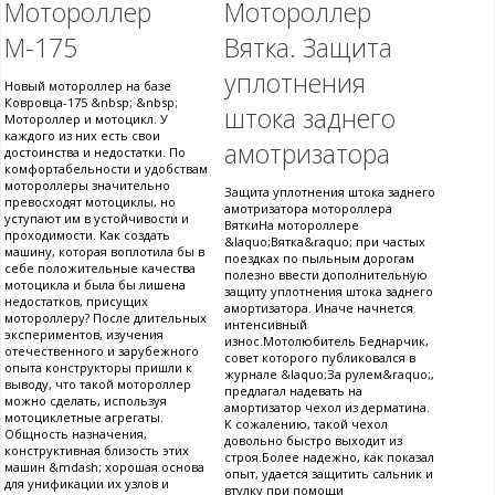
Мотороллер
Мотороллер
М-175
Вятка. Защита
уплотнения
Новый мотороллер на базе
Ковровца-175 &nbsp; &nbsp;
штока заднего
Мотороллер и мотоцикл. У
каждого из них есть свои
амотризатора
достоинства и недостатки. По
комфортабельности и удобствам
мотороллеры значительно
Защита уплотнения штока заднего
превосходят мотоциклы, но
амотризатора мотороллера
уступают им в устойчивости и
ВяткиНа мотороллере
проходимости. Как создать
&laquo;Вятка&raquo; при частых
машину, которая воплотила бы в
поездках по пыльным дорогам
себе положительные качества
полезно ввести дополнительную
мотоцикла и была бы лишена
защиту уплотнения штока заднего
недостатков, присущих
амортизатора. Иначе начнется
мотороллеру? После длительных
интенсивный
экспериментов, изучения
износ.Мотолюбитель Беднарчик,
отечественного и зарубежного
совет которого публиковался в
опыта конструкторы пришли к
журнале &laquo;За рулем&raquo;,
выводу, что такой мотороллер
предлагал надевать на
можно сделать, используя
амортизатор чехол из дерматина.
мотоциклетные агрегаты.
К сожалению, такой чехол
Общность назначения,
довольно быстро выходит из
конструктивная близость этих
строя.Более надежно, как показал
машин &mdash; хорошая основа
опыт, удается защитить сальник и
для унификации их узлов и
втулку при помощи