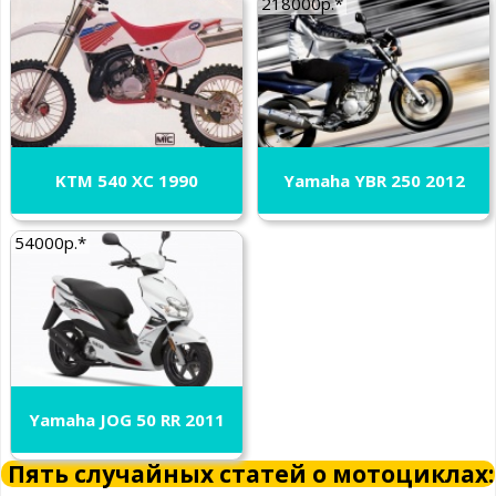
218000р.*
KTM 540 XC 1990
Yamaha YBR 250 2012
54000р.*
Yamaha JOG 50 RR 2011
Пять случайных статей о мотоциклах: