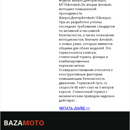
модель &laquo;Днепр&raquo;
МТ10&mdash;36, вторая &mdash;
мотоцикл повышенной
проходимости
&laquo;Днепр&mdash;12&raquo;.
При их разработке учтены
последние требования стандартов
по активной и пассивной
безопасности, а также пожелания
мотоциклистов. Вначале &mdash;
о новых узлах, которые являются
общими для обеих моделей. Это
тормоз колеса коляски,
стояночный тормоз, фонари и
комбинированные
переключатели.
Усовершенствования относятся к
конструктивным факторам,
повышающим безопасность
движения. Тормозной путь со
скорости 60 км/ч стал на 5 метров
короче. Стояночный тормоз с
механическим приводом надежно
действует...
ЧИТАТЬ ДАЛЕЕ >>
BAZA
MOTO