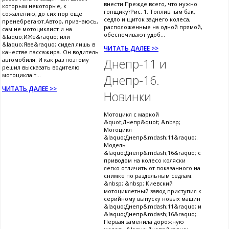
внести.Прежде всего, что нужно
которым некоторые, к
гонщику?Рис. 1. Топливным бак,
сожалению, до сих пор еще
седло и щиток заднего колеса,
пренебрегают.Автор, признаюсь,
расположенные на одной прямой,
сам не мотоциклист и на
обеспечивают удоб...
&laquo;ИЖе&raquo; или
&laquo;Яве&raquo; сидел лишь в
ЧИТАТЬ ДАЛЕЕ >>
качестве пассажира. Он водитель
автомобиля. И как раз поэтому
Днепр-11 и
решил высказать водителю
мотоцикла т...
Днепр-16.
ЧИТАТЬ ДАЛЕЕ >>
Новинки
Мотоцикл с маркой
&quot;Днепр&quot; &nbsp;
Мотоцикл
&laquo;Днепр&mdash;11&raquo;.
Модель
&laquo;Днепр&mdash;16&raquo; с
приводом на колесо коляски
легко отличить от показанного на
снимке по раздельным седлам.
&nbsp; &nbsp; Киевский
мотоциклетный завод приступил к
серийному выпуску новых машин
&laquo;Днепр&mdash;11&raquo; и
&laquo;Днепр&mdash;16&raquo;.
Первая заменила дорожную