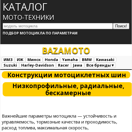
КАТАЛОГ
МОТО-ТЕХНИКИ
ПОДБОР МОТОЦИКЛА ПО ПАРАМЕТРАМ
BAZA
MOTO
ИМЗ
ИЖ
Минск
Honda
Yamaha
BMW
Kawasaki
Suzuki
Harley-Davidson
Racer
Jawa
Все бренды ▾
Все марки
Загрузка...
Конструкции мотоциклетных шин
Низкопрофильные, радиальные,
бескамерные
Важнейшие параметры мотоцикла — устойчивость и
управляемость, тормозные качества и проходимость,
расход топлива, максимальная скорость,