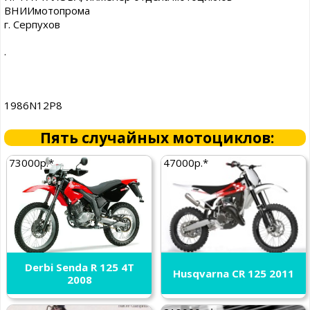
ВНИИмотопрома
г. Серпухов
.
1986N12P8
Пять случайных мотоциклов:
73000р.*
47000р.*
Derbi Senda R 125 4T
Husqvarna CR 125 2011
2008