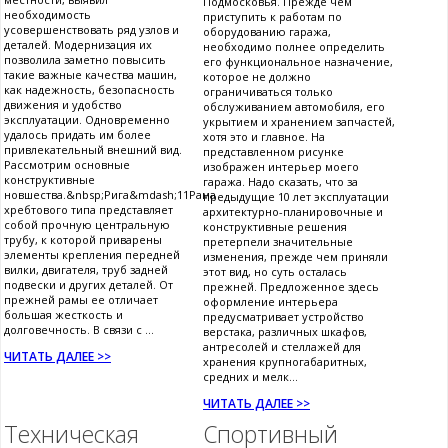
Подмосковья. Прежде чем
необходимость
приступить к работам по
усовершенствовать ряд узлов и
оборудованию гаража,
деталей. Модернизация их
необходимо полнее определить
позволила заметно повысить
его функциональное назначение,
такие важные качества машин,
которое не должно
как надежность, безопасность
ограничиваться только
движения и удобство
обслуживанием автомобиля, его
эксплуатации. Одновременно
укрытием и хранением запчастей,
удалось придать им более
хотя это и главное. На
привлекательный внешний вид.
представленном рисунке
Рассмотрим основные
изображен интерьер моего
конструктивные
гаража. Надо сказать, что за
новшества.&nbsp;Рига&mdash;11Рама
предыдущие 10 лет эксплуатации
хребтового типа представляет
архитектурно-планировочные и
собой прочную центральную
конструктивные решения
трубу, к которой приварены
претерпели значительные
элементы крепления передней
изменения, прежде чем приняли
вилки, двигателя, труб задней
этот вид, но суть осталась
подвески и других деталей. От
прежней. Предложенное здесь
прежней рамы ее отличает
оформление интерьера
большая жесткость и
предусматривает устройство
долговечность. В связи с ...
верстака, различных шкафов,
антресолей и стеллажей для
ЧИТАТЬ ДАЛЕЕ >>
хранения крупногабаритных,
средних и мелк...
ЧИТАТЬ ДАЛЕЕ >>
Техническая
Спортивный