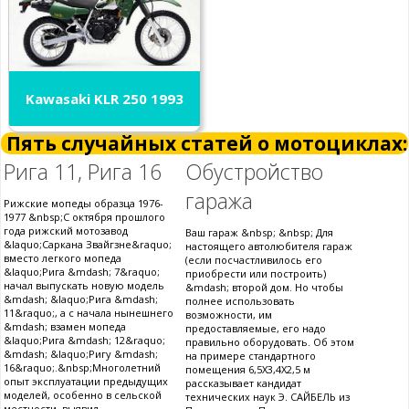
Kawasaki KLR 250 1993
Пять случайных статей о мотоциклах:
Рига 11, Рига 16
Обустройство
гаража
Рижские мопеды образца 1976-
1977 &nbsp;С октября прошлого
года рижский мотозавод
Ваш гараж &nbsp; &nbsp; Для
&laquo;Саркана Звайгзне&raquo;
настоящего автолюбителя гараж
вместо легкого мопеда
(если посчастливилось его
&laquo;Рига &mdash; 7&raquo;
приобрести или построить)
начал выпускать новую модель
&mdash; второй дом. Но чтобы
&mdash; &laquo;Рига &mdash;
полнее использовать
11&raquo;, а с начала нынешнего
возможности, им
&mdash; взамен мопеда
предоставляемые, его надо
&laquo;Рига &mdash; 12&raquo;
правильно оборудовать. Об этом
&mdash; &laquo;Ригу &mdash;
на примере стандартного
16&raquo;.&nbsp;Многолетний
помещения 6,5X3,4X2,5 м
опыт эксплуатации предыдущих
рассказывает кандидат
моделей, особенно в сельской
технических наук Э. САЙБЕЛЬ из
местности, выявил