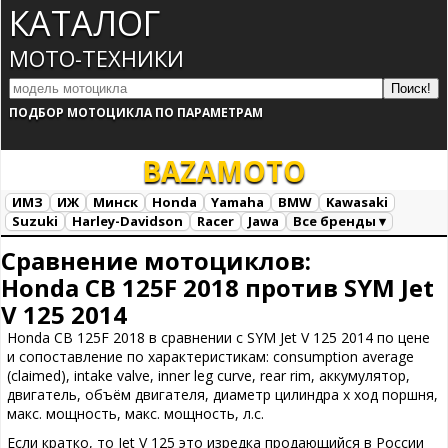
КАТАЛОГ
МОТО-ТЕХНИКИ
ПОДБОР МОТОЦИКЛА ПО ПАРАМЕТРАМ
BAZA
MOTO
ИМЗ
ИЖ
Минск
Honda
Yamaha
BMW
Kawasaki
Suzuki
Harley-Davidson
Racer
Jawa
Все бренды ▾
Все марки
Загрузка...
Сравнение мотоциклов:
Honda CB 125F 2018 против SYM Jet
V 125 2014
Honda CB 125F 2018 в сравнении с SYM Jet V 125 2014 по цене
и сопоставление по характеристикам: consumption average
(claimed), intake valve, inner leg curve, rear rim, аккумулятор,
двигатель, объём двигателя, диаметр цилиндра х ход поршня,
макс. мощность, макс. мощность, л.с.
Если кратко, то Jet V 125 это изредка продающийся в России