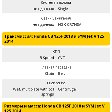
Система выхлопа
нет данных
Single
Свечи Зажигания
нет данных
NGK CR7HSA
Трансмиссия: Honda CB 125F 2018 и SYM Jet V 125
2014
КПП
5 Speed
CVT
Главная передача
Chain
Belt
Сцепление
Wet, multiplate with coil
Centrifugal
springs
Размеры и масса: Honda CB 125F 2018 и SYM Jet V
125 2014