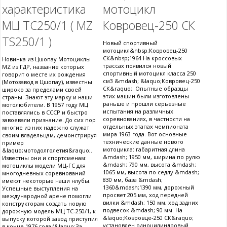
характеристика
мотоцикл
МЦ ТС250/1 ( MZ
Ковровец-250 СК
TS250/1 )
Новый спортивный
мотоцикл&nbsp;Ковровец-250
СК&nbsp;1964 На кроссовых
Новинка из Цшопау Мотоциклы
трассах появился новый
MZ из ГДР, название которых
спортивный мотоцикл класса 250
говорит о месте их рождения
см3 &mdash; &laquo;Ковровец-250
(Мотозавод в Цшопау), известны
СК&raquo;. Опытные образцы
широко за пределами своей
этих машин были изготовлены
страны. Знают эту марку и наши
раньше и прошли серьезные
мотолюбители. В 1957 году МЦ
испытания на различных
поставлялись в СССР и быстро
соревнованиях, в частности на
завоевали признание. До сих пор
отдельных этапах чемпионата
многие из них надежно служат
мира 1963 года. Вот основные
своим владельцам, демонстрируя
технические данные нового
пример
мотоцикла: габаритная длина
&laquo;мотодолголетия&raquo;.
&mdash; 1950 мм, ширина по рулю
Известны они и спортсменам:
&mdash; 790 мм, высота &mdash;
мотоциклы модели МЦ-ГС для
1065 мм, высота по седлу &mdash;
многодневных соревнований
830 мм, база &mdash;
имеют некоторые наши нлубы.
1360&mdash;1390 мм, дорожный
Успешные выступления на
просвет 205 мм, ход передней
международной арене помогли
вилки &mdash; 150 мм, ход задних
конструкторам создать новую
подвесок &mdash; 90 мм. На
дорожную модель МЦ ТС-250/1, к
&laquo;Ковровце-250 СК&raquo;
выпуску которой завод приступил
установлен одноцилиндровый
в конце 1976 года (&laquo;За