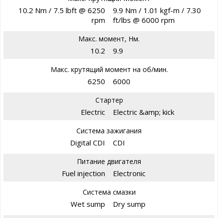
10.2 Nm / 7.5 lbft @ 6250
9.9 Nm / 1.01 kgf-m / 7.30
rpm
ft/lbs @ 6000 rpm
Макс. момент, Нм.
10.2
9.9
Макс. крутящий момент на об/мин.
6250
6000
Стартер
Electric
Electric &amp; kick
Система зажигания
Digital CDI
CDI
Питание двигателя
Fuel injection
Electronic
Система смазки
Wet sump
Dry sump