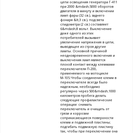
цепи освещения генератора Г-411
при 2000 &mdash;5000 оборотов
двигателя в минуту и включении
ламп фары (32 св.), заднего
фонаря &lt;3 св.), подсвета
спидометра (2 св.) составляет
6&mdash;8 вольт. Выключение
даже одного из этих
потребителей вызывает
увеличение напряжения в цепи,
выводящее из строя другие
лампы. Основной причиной
неодновременного включения и
выключения ламп является
плохой контакт между клеммами
переключателя П-200,
применяемого на мотоцикле
М-105.Чтобы соединение клемм в
переключателе всегда было
надежным, необходимо
регулярно через 500&mdash;1000
километров пробега делать
следующие профилактические
операции: снимать
переключатель и очищать от
грязи и коррозии
соприкасающиеся поверхности
клемм и подвижной пластины;
подгибать подвижную пластину
так, чтобы при переключении она