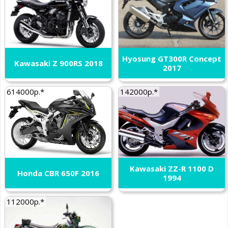
Hyosung GT300R Concept
Kawasaki Z 900RS 2018
2017
614000р.*
142000р.*
Kawasaki ZZ-R 1100 D
Honda CBR 650F 2016
1994
112000р.*