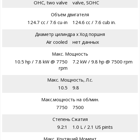
OHC, two valve
valve, SOHC
Объём двигателя
124.7 cc / 7.6 cu-in
124.6 cc / 7.6 cub in.
Диаметр цилиндра х Ход поршня
Air cooled
нет данных
Макс. Мощность
10.5 hp / 7.8 kW @ 7750
7.2 kW / 9.8 hp @ 7500 rpm
rpm
Макс. Мощность, Л.с.
10.5
9.8
Макс.мощность на об/мин.
7750
7500
Степень Сжатия
9.2:1
1.0 L / 2.1 US pints
Макс. Крутящий Момент