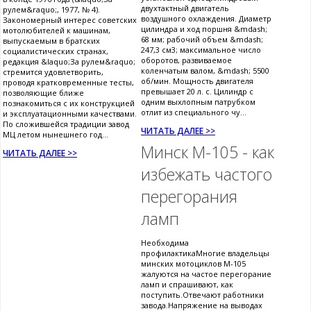
двухтактный двигатель
рулем&raquo;, 1977, № 4).
воздушного охлаждения. Диаметр
Закономерный интерес советских
цилиндра и ход поршня &mdash;
мотолюбителей к машинам,
68 мм; рабочий объем &mdash;
выпускаемым в братских
247,3 см3; максимальное число
социалистических странах,
оборотов, развиваемое
редакция &laquo;За рулем&raquo;
коленчатым валом, &mdash; 5500
стремится удовлетворить,
об/мин. Мощность двигателя
проводя кратковременные тесты,
превышает 20 л. с. Цилиндр с
позволяющие ближе
одним выхлопным патрубком
познакомиться с их конструкцией
отлит из специального чу...
и эксплуатационными качествами.
По сложившейся традиции завод
ЧИТАТЬ ДАЛЕЕ >>
МЦ летом нынешнего год...
Минск М-105 - как
ЧИТАТЬ ДАЛЕЕ >>
избежать частого
перегорания
ламп
Необходима
профилактикаМногие владельцы
минских мотоциклов М-105
жалуются на частое перегорание
ламп и спрашивают, как
поступить.Отвечают работники
завода.Напряжение на выводах