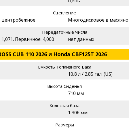
Цепь
Сцепление
е центробежное
Многодисковое в масляно
Передаточные Числа
4‑я: 1,071. Первичное: 4,000
нет данных
OSS CUB 110 2026 и Honda CBF125T 2026
Емкость Топливного Бака
10,8 л / 2.85 гал. (US)
Высота Сиденья
710 мм
Колесная база
1 306 мм
Размеры