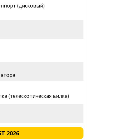
уппорт (дисковый)
затора
лка (телескопическая вилка)
T 2026