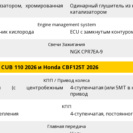
изатором, хромированная
Одинарный глушитель из 
катализатором
Engine management system
чик кислорода
ECU с замкнутым контуром
Свечи Зажигания
NGK CPR7EA‑9
CUB 110 2026 и Honda CBF125T 2026
КПП / Привод колеса
ская (с центробежным
4-ступенчатая (или 5MT в
привод
КПП
цепления
4-ступенчатая, постоянно
Главная передача