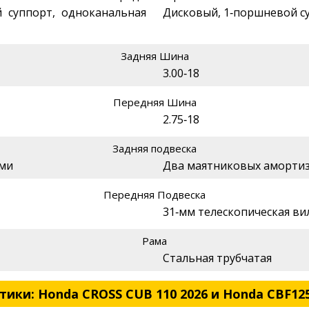
й суппорт, одноканальная
Дисковый, 1‑поршневой с
Задняя Шина
3.00‑18
Передняя Шина
2.75‑18
Задняя подвеска
ами
Два маятниковых аморти
Передняя Подвеска
31‑мм телескопическая ви
Рама
Стальная трубчатая
ики: Honda CROSS CUB 110 2026 и Honda CBF125