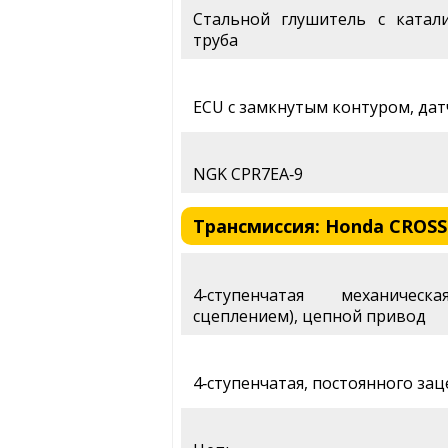
Стальной глушитель с катал
труба
ECU с замкнутым контуром, дат
NGK CPR7EA‑9
Трансмиссия: Honda CROSS 
4‑ступенчатая механиче
сцеплением), цепной привод
4‑ступенчатая, постоянного за