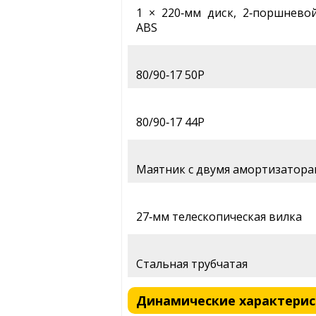
1 × 220‑мм диск, 2‑поршнево
ABS
80/90‑17 50P
80/90‑17 44P
Маятник с двумя амортизатор
27‑мм телескопическая вилка
Стальная трубчатая
Динамические характерист