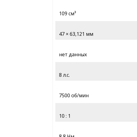
109 см³
47 × 63,121 мм
нет данных
8 л.с.
7500 об/мин
10 : 1
8,8 Нм