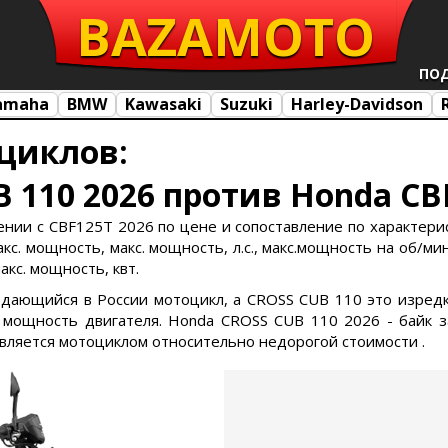
BAZA
MOTO
ПО
amaha
BMW
Kawasaki
Suzuki
Harley-Davidson
циклов:
 110 2026 против Honda CB
нии с CBF125T 2026 по цене и сопоставление по характерис
. мощность, макс. мощность, л.с., макс.мощность на об/мин.
акс. мощность, квт.
родающийся в России мотоцикл, а CROSS CUB 110 это изред
мощность двигателя. Honda CROSS CUB 110 2026 - байк з
является мотоциклом относительно недорогой стоимости .