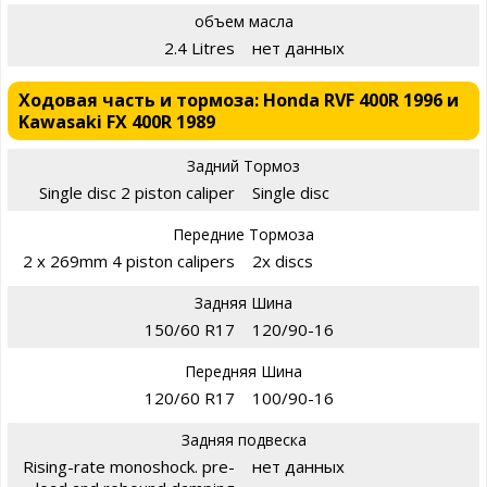
объем масла
2.4 Litres
нет данных
Ходовая часть и тормоза: Honda RVF 400R 1996 и
Kawasaki FX 400R 1989
Задний Тормоз
Single disc 2 piston caliper
Single disc
Передние Тормоза
2 x 269mm 4 piston calipers
2x discs
Задняя Шина
150/60 R17
120/90-16
Передняя Шина
120/60 R17
100/90-16
Задняя подвеска
Rising-rate monoshock. pre-
нет данных