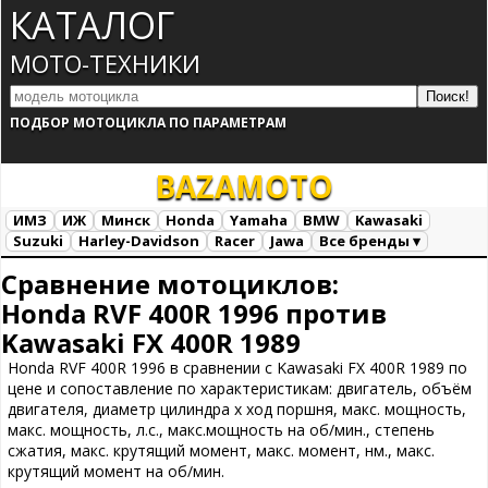
КАТАЛОГ
МОТО-ТЕХНИКИ
ПОДБОР МОТОЦИКЛА ПО ПАРАМЕТРАМ
BAZA
MOTO
ИМЗ
ИЖ
Минск
Honda
Yamaha
BMW
Kawasaki
Suzuki
Harley-Davidson
Racer
Jawa
Все бренды ▾
Все марки
Загрузка...
Сравнение мотоциклов:
Honda RVF 400R 1996 против
Kawasaki FX 400R 1989
Honda RVF 400R 1996 в сравнении с Kawasaki FX 400R 1989 по
цене и сопоставление по характеристикам: двигатель, объём
двигателя, диаметр цилиндра х ход поршня, макс. мощность,
макс. мощность, л.с., макс.мощность на об/мин., степень
сжатия, макс. крутящий момент, макс. момент, нм., макс.
крутящий момент на об/мин.