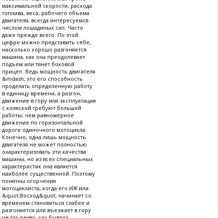
максимальной скорости, расхода
топлива, веса, рабочего объема
двигателя, всегда интересуемся
числом лошадиных сил. Часто
даже прежде всего. По этой
цифре можно представить себе,
насколько хорошо разгоняется
машина, как она преодолевает
подъем или тянет боковой
прицеп. Ведь мощность двигателя
&mdash; это его способность
проделать определенную работу
в единицу времени, а разгон,
движение в гору или эксплуатация
с коляской требуют большей
работы, чем равномерное
движение по горизонтальной
дороге одиночного мотоцикла.
Конечно, одна лишь мощность
двигателя не может полностью
охарактеризовать эти качества
машины, но из всех специальных
характеристик она является
наиболее существенной. Поэтому
понятны огорчения
мотоциклиста, когда его ИЖ или
&quot;Восход&quot; начинает со
временем становиться слабее и
разгоняется или въезжает в гору
не так резво, как бывало