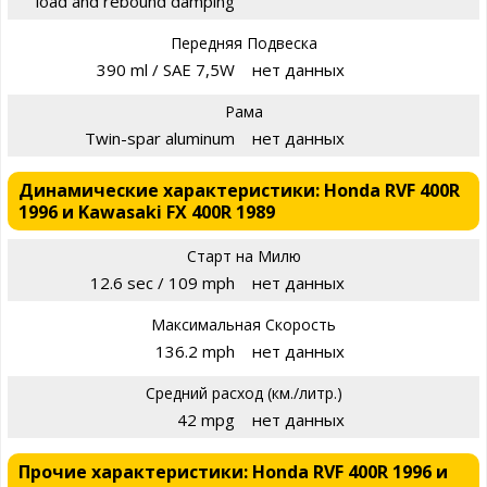
load and rebound damping
Передняя Подвеска
390 ml / SAE 7,5W
нет данных
Рама
Twin-spar aluminum
нет данных
Динамические характеристики: Honda RVF 400R
1996 и Kawasaki FX 400R 1989
Старт на Милю
12.6 sec / 109 mph
нет данных
Максимальная Скорость
136.2 mph
нет данных
Средний расход (км./литр.)
42 mpg
нет данных
Прочие характеристики: Honda RVF 400R 1996 и