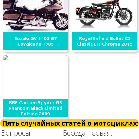
Suzuki GV 1400 GT
Royal Enfield Bullet C5
Cavalcade 1985
Classic EFI Chrome 2015
BRP Can-am Spyder GS
Phantom Black Limited
Edition 2009
Пять случайных статей о мотоциклах:
Вопросы
Беседа первая.