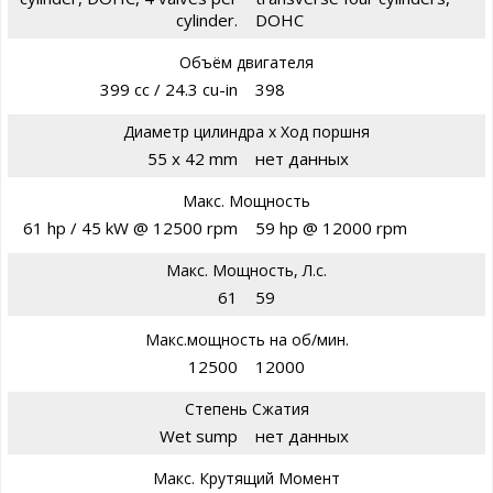
cylinder.
DOHC
Объём двигателя
399 cc / 24.3 cu-in
398
Диаметр цилиндра х Ход поршня
55 x 42 mm
нет данных
Макс. Мощность
61 hp / 45 kW @ 12500 rpm
59 hp @ 12000 rpm
Макс. Мощность, Л.с.
61
59
Макс.мощность на об/мин.
12500
12000
Степень Сжатия
Wet sump
нет данных
Макс. Крутящий Момент