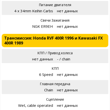
Питание двигателя
4 x 34mm Keihin Carbs
нет данных
Свечи Зажигания
NGK ER9EH
нет данных
Трансмиссия: Honda RVF 400R 1996 и Kawasaki FX
400R 1989
КПП / Привод колеса
нет данных
- / chain
КПП
6 Speed
нет данных
Главная передача
Chain
нет данных
Сцепление
Wet, cable operated
нет данных