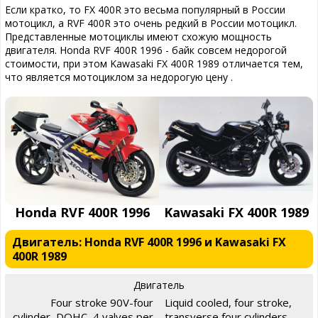
Если кратко, то FX 400R это весьма популярный в России
мотоцикл, а RVF 400R это очень редкий в России мотоцикл.
Представленные мотоциклы имеют схожую мощность
двигателя. Honda RVF 400R 1996 - байк совсем недорогой
стоимости, при этом Kawasaki FX 400R 1989 отличается тем,
что является мотоциклом за недорогую цену .
Honda RVF 400R 1996
Kawasaki FX 400R 1989
Двигатель: Honda RVF 400R 1996 и Kawasaki FX
400R 1989
Двигатель
Four stroke 90V-four
Liquid cooled, four stroke,
cylinder, DOHC, 4 valves per
transverse four cylinders,