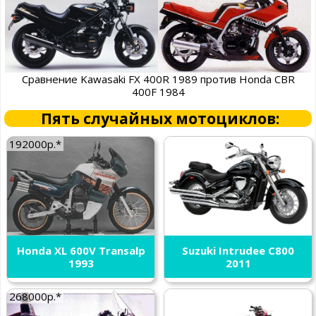
Сравнение Kawasaki FX 400R 1989 против Honda CBR
400F 1984
Пять случайных мотоциклов:
192000р.*
Honda XL 600V Transalp
Suzuki Intrudee C800
1993
2011
268000р.*