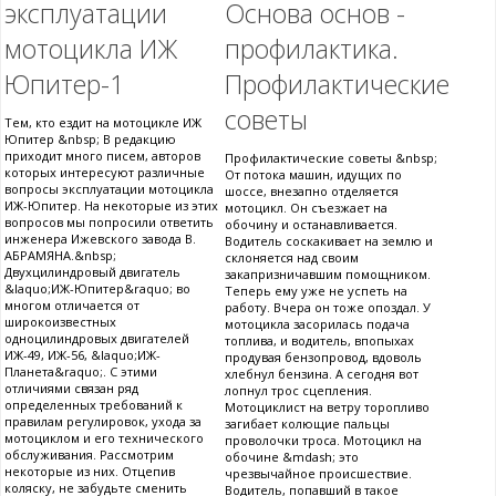
эксплуатации
Основа основ -
мотоцикла ИЖ
профилактика.
Юпитер-1
Профилактические
советы
Тем, кто ездит на мотоцикле ИЖ
Юпитер &nbsp; В редакцию
приходит много писем, авторов
Профилактические советы &nbsp;
которых интересуют различные
От потока машин, идущих по
вопросы эксплуатации мотоцикла
шоссе, внезапно отделяется
ИЖ-Юпитер. На некоторые из этих
мотоцикл. Он съезжает на
вопросов мы попросили ответить
обочину и останавливается.
инженера Ижевского завода В.
Водитель соскакивает на землю и
АБРАМЯНА.&nbsp;
склоняется над своим
Двухцилиндровый двигатель
закапризничавшим помощником.
&laquo;ИЖ-Юпитер&raquo; во
Теперь ему уже не успеть на
многом отличается от
работу. Вчера он тоже опоздал. У
широкоизвестных
мотоцикла засорилась подача
одноцилиндровых двигателей
топлива, и водитель, впопыхах
ИЖ-49, ИЖ-56, &laquo;ИЖ-
продувая бензопровод, вдоволь
Планета&raquo;. С этими
хлебнул бензина. А сегодня вот
отличиями связан ряд
лопнул трос сцепления.
определенных требований к
Мотоциклист на ветру торопливо
правилам регулировок, ухода за
загибает колющие пальцы
мотоциклом и его технического
проволочки троса. Мотоцикл на
обслуживания. Рассмотрим
обочине &mdash; это
некоторые из них. Отцепив
чрезвычайное происшествие.
коляску, не забудьте сменить
Водитель, попавший в такое