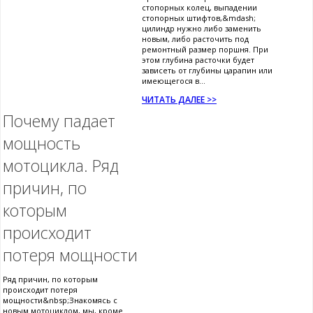
стопорных колец, выпадении
стопорных штифтов,&mdash;
цилиндр нужно либо заменить
новым, либо расточить под
ремонтный размер поршня. При
этом глубина расточки будет
зависеть от глубины царапин или
имеющегося в...
ЧИТАТЬ ДАЛЕЕ >>
Почему падает
мощность
мотоцикла. Ряд
причин, по
которым
происходит
потеря мощности
Ряд причин, по которым
происходит потеря
мощности&nbsp;Знакомясь с
новым мотоциклом, мы, кроме