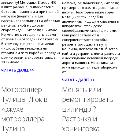
звездочку! Мотоцикл &laquo;ИЖ-
незавидное положение, &mdash;
Юпитер&raquo; выпускается с
примерно то же, что двоечник в
боковым прицепом и при полной
школе. Некоторые такие горе-
нагрузке (водитель и два
мотоциклисты, подобно
пассажира) развивает на оборотах
двоечникам, ищущим спасения в
максимальной мощности
шпаргалках, стали даже
скорость до 85&mdash;90 км/час.
своеобразными специалистами.
Но многие мотоциклисты время
Они разрабатывают и
от времени отсоединяют коляску.
совершенствуют способы
В этом случае (если не изменять
ремонта мотоцикла в пути.
число зубьев звездочки на
Конечно, неплохо уметь быстро
вторичном валу коробки передач)
найти и устранить неисправности
можно развить скорость свыше
у неожиданно вставшей посреди
100 км/час. Ч...
дороги машины. Но заниматься
этим приходится ведь &laquo;не
ЧИТАТЬ ДАЛЕЕ >>
от ...
ЧИТАТЬ ДАЛЕЕ >>
Мотороллер
Менять или
Тулица. Люк в
ремонтировать
кожухе
цилиндр ?
мотороллера
Расточка и
Тулица
хонинговка