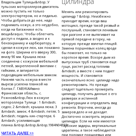
цилиндра
Владельцам Тулицы&nbsp; У
тульских мотороллеров двигатель
можно пустить не только
Менять или ремонтировать
электростартером, но и педалью.
цилиндр ? &nbsp; Неизбежно
Чтобы добраться до нее, надо
приходит время, когда ваш
поднимать кожух, а это неудобно,
мотоцикл, прежде такой резвый и
когда на багажнике есть
послушный, становится ленивым
вещи&raquo; Чтобы облегчить
при разгоне и не вытягивает на
доступ к педали, а заодно и к
прямой передаче в горку, на
бензокранику и карбюратору, я
которую прежде взлетал птицей.
сделал в кожухе люк, как показано
Замена поршневых колец вроде
на фото. Ширина его вверху 300,
бы помогает, но только на
внизу 90 мм. Крышка люка
короткое время. Вскоре дым из
соединена с кожухом мебельной
выпускных труб становится еще
петлей, закрепленной винтами с
гуще, растет расход топлива
гайками, и запирается
&mdash; а вместе с ним подает
подходящим мебельным замком.
мощность. И становится
Нижняя часть кожуха в месте
окончательно ясно: цилиндр надо
выреза усилена планкой на
ремонтировать. Но прежде
болтах.Г. ГАВУКАИвано
следует тщательно промерить
Франковская область, с.
цилиндр, получить данные о его
Рожнов&nbsp;Люк в кожухе
размерах и истинной
мотороллера Тулица : 1 &mdash;
конфигурации и определить вид
седло; 2 &mdash; крышка люка; 3
ремонта. Впрочем, иногда до
&mdash; замок; 4 &mdash; петля; 5
замеров дело и не доходит.
&mdash; педаль кик-стартера; 6
Достаточно осмотреть зеркало
&mdash; усиливающая
цилиндра. Если на нем имеются
планка.&nbsp;&nbsp;&nbsp;1984N04P33
глубокие задиры, вертикальные
царапины, а такое наблюдается
ЧИТАТЬ ДАЛЕЕ >>
при поломке поршневых или