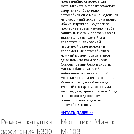
чрезвычайно опасно, а для
мотоциклиста &mdash; зачастую
смертельно! Водителю
автомобиля еще можно надеяться
на счастливый исход при аварии,
ибо конструкторы сделали за
последнее время немало, чтобы
защитить и его, и пассажиров от
тяжелых травм. Целый ряд
средств так называемой
пассивной безопасности в
современных автомобилях в
нужный момент срабатывают
даже помимо воли водителя.
Скажем, ремни безопасности,
мягкая обивка панелей,
небьющиеся стекла и т. п. У
мотоциклиста ничего этого нет.
Разве что защитный шлем да
тусклый свет фары, которыми
многие, увы, пренебрегают.Когда
в протокол о дорожном
происшествии водитель
автомобиля вписы...
ЧИТАТЬ ДАЛЕЕ >>
Ремонт катушки
Мотоцикл Минск
зажигания Б300
М-103