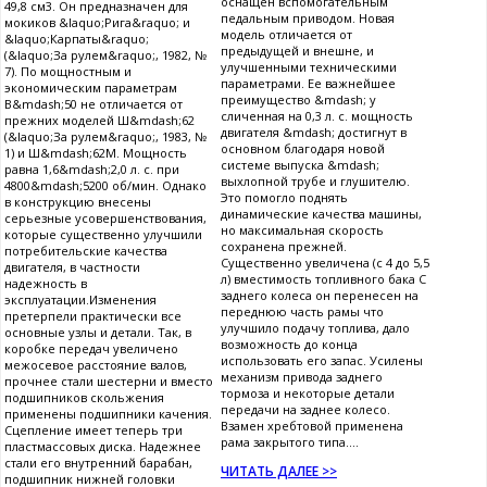
оснащен вспомогательным
49,8 см3. Он предназначен для
педальным приводом. Новая
мокиков &laquo;Рига&raquo; и
модель отличается от
&laquo;Карпаты&raquo;
предыдущей и внешне, и
(&laquo;За рулем&raquo;, 1982, №
улучшенными техническими
7). По мощностным и
параметрами. Ее важнейшее
экономическим параметрам
преимущество &mdash; у
В&mdash;50 не отличается от
сличенная на 0,3 л. с. мощность
прежних моделей Ш&mdash;62
двигателя &mdash; достигнут в
(&laquo;За рулем&raquo;, 1983, №
основном благодаря новой
1) и Ш&mdash;62М. Мощность
системе выпуска &mdash;
равна 1,6&mdash;2,0 л. с. при
выхлопной трубе и глушителю.
4800&mdash;5200 об/мин. Однако
Это помогло поднять
в конструкцию внесены
динамические качества машины,
серьезные усовершенствования,
но максимальная скорость
которые существенно улучшили
сохранена прежней.
потребительские качества
Существенно увеличена (с 4 до 5,5
двигателя, в частности
л) вместимость топливного бака С
надежность в
заднего колеса он перенесен на
эксплуатации.Изменения
переднюю часть рамы что
претерпели практически все
улучшило подачу топлива, дало
основные узлы и детали. Так, в
возможность до конца
коробке передач увеличено
использовать его запас. Усилены
межосевое расстояние валов,
механизм привода заднего
прочнее стали шестерни и вместо
тормоза и некоторые детали
подшипников скольжения
передачи на заднее колесо.
применены подшипники качения.
Взамен хребтовой применена
Сцепление имеет теперь три
рама закрытого типа....
пластмассовых диска. Надежнее
стали его внутренний барабан,
ЧИТАТЬ ДАЛЕЕ >>
подшипник нижней головки