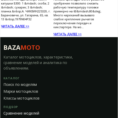
катушки Б300: 1 &mdash; скоба; 2
оребрение позволило снизить
&mdash; сухарик; 3 &mdash;
рабочую температуру головки
планка.&nbsp;А. ЧИКВИН225320, г.
примерно на 60&mdash;80&deg;.
Барановичи, ул. Гагарина, 65, кв.
Много нареканий вызывало
13 &nbsp;1979N04P32
слабое крепление рычагов
переключения передач и
ЧИТАТЬ ДАЛЕЕ >>
кикстартера. На мо...
ЧИТАТЬ ДАЛЕЕ >>
BAZA
MOTO
Каталог мотоциклов, характеристики,
сравнение моделей и аналитика по
объявлениям.
КАТАЛОГ
Поиск по моделям
Марки мотоциклов
Классы мотоциклов
ПОДБОР
Сравнение моделей