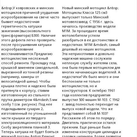
&nbsp;У ковровских и минских
Новый минский мотоцикл &nbsp;
мотоциклов причиной ухудшения
Мотоциклы Класса 125 см3
искрообразования на свече часто
выпускает только Минский
бывает недостаточная
мотовелозавод. С 1956 г. здесь
герметичность катушки
началось производство модели
зажигания (высоковольтного
М1М. За прошедшее время
трансформатора) Б300. Наличие
мотолюбители успели
этого дефекта легко проверить:
разобраться в ее достоинствах и
после просушивания катушки
недостатках. М1М &mdash; самый
искрообразование
дешевый из наших мотоциклов.
восстанавливается.Предлагаю
Эта неприхотливая и довольно
мотоциклистам несложный
надежная машина сослужила
способ ремонта. Прокладку под
неплохую службу жителям села,
крышкой заменяем самодельной,
она была первым мотоциклом для
вырезанной из тонкой резины
многих начинающих водителей. А
(например, камеры от
недостатки? Их было много и они
велосипедной шины). Чтобы
беспокоили не только
крышка плотно и надежно была
мотоциклистов, но и
притянута к корпусу, ставим
конструкторов. К октябрю 1961
изготовленную из стального
года коллектив предприятия
прутка диаметром 4&mdash;5 мм
выпустил 500 машин М-103. С 1962
скобу 1 (см. рисунок). Под нее
г. завод полностью переходит на
подкладываем сухарик 2,
выпуск новой модели. Что же
изготовленный по утоньшенной
представляет собой М-103?
части крышки из твердого
Расскажем об этом по порядку.
электроизоляционного материала.
Двигатель практически остался
Скобу закрепляем планкой 3.
прежним. Еще раньше была
Теперь катушка не будет бояться
изменена конструкция цилиндра и
влажной погоды.&nbsp;Ремонт
головки цилиндра. Более развитое