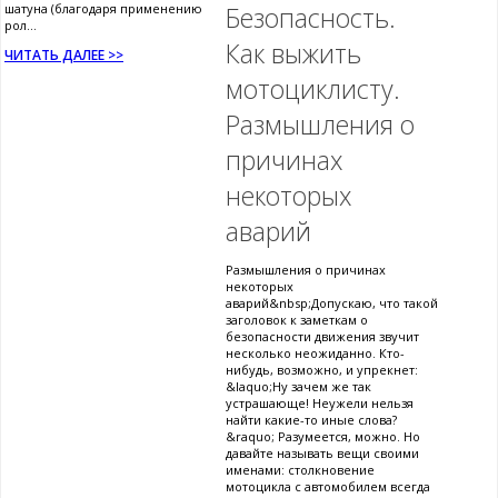
шатуна (благодаря применению
Безопасность.
рол...
Как выжить
ЧИТАТЬ ДАЛЕЕ >>
мотоциклисту.
Размышления о
причинах
некоторых
аварий
Размышления о причинах
некоторых
аварий&nbsp;Допускаю, что такой
заголовок к заметкам о
безопасности движения звучит
несколько неожиданно. Кто-
нибудь, возможно, и упрекнет:
&laquo;Ну зачем же так
устрашающе! Неужели нельзя
найти какие-то иные слова?
&raquo; Разумеется, можно. Но
давайте называть вещи своими
именами: столкновение
мотоцикла с автомобилем всегда