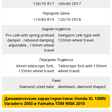
150/70 R17
160/60 ZR17
Передняя Шина
110/80 R19
120/70 ZR18
Задняя подвеска
Pro-Link with spring preload
Swingarm Link-type with
damper , rebound damping
133mm wheel travel.
adjustable , 145mm wheel
travel
Передняя Подвеска
43mm telescopic fork,
Telescopic fork with 150mm
155mm wheel travel
wheel travel.
Рама
Diamond; steel tube
Aluminium, diamond shaped
Динамические характеристики: Honda XL 1000V
Varadero 2003 и Yamaha TDM 900A 2010