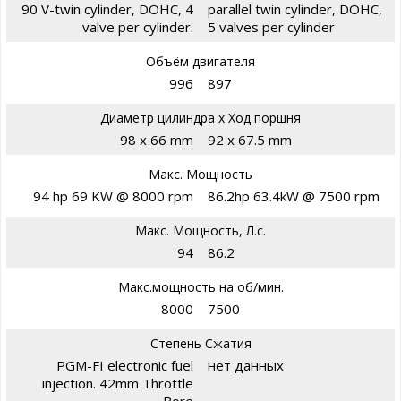
90 V-twin cylinder, DOHC, 4
parallel twin cylinder, DOHC,
valve per cylinder.
5 valves per cylinder
Объём двигателя
996
897
Диаметр цилиндра х Ход поршня
98 x 66 mm
92 x 67.5 mm
Макс. Мощность
94 hp 69 KW @ 8000 rpm
86.2hp 63.4kW @ 7500 rpm
Макс. Мощность, Л.с.
94
86.2
Макс.мощность на об/мин.
8000
7500
Степень Сжатия
PGM-FI electronic fuel
нет данных
injection. 42mm Throttle
Bore