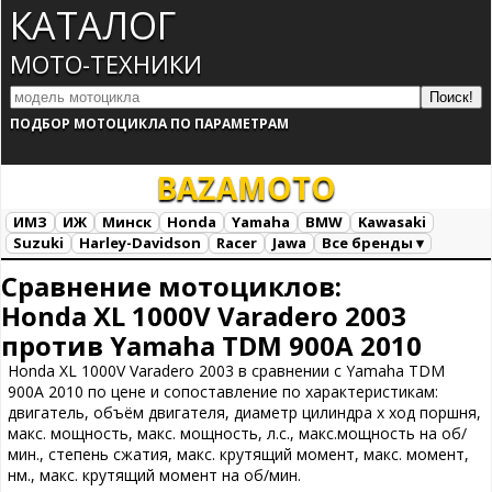
КАТАЛОГ
МОТО-ТЕХНИКИ
ПОДБОР МОТОЦИКЛА ПО ПАРАМЕТРАМ
BAZA
MOTO
ИМЗ
ИЖ
Минск
Honda
Yamaha
BMW
Kawasaki
Suzuki
Harley-Davidson
Racer
Jawa
Все бренды ▾
Все марки
Загрузка...
Сравнение мотоциклов:
Honda XL 1000V Varadero 2003
против Yamaha TDM 900A 2010
Honda XL 1000V Varadero 2003 в сравнении с Yamaha TDM
900A 2010 по цене и сопоставление по характеристикам:
двигатель, объём двигателя, диаметр цилиндра х ход поршня,
макс. мощность, макс. мощность, л.с., макс.мощность на об/
мин., степень сжатия, макс. крутящий момент, макс. момент,
нм., макс. крутящий момент на об/мин.