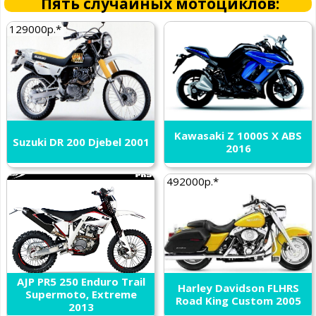
Пять случайных мотоциклов:
129000р.*
Kawasaki Z 1000S X ABS
Suzuki DR 200 Djebel 2001
2016
492000р.*
AJP PR5 250 Enduro Trail
Harley Davidson FLHRS
Supermoto, Extreme
Road King Custom 2005
2013