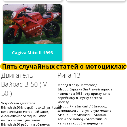
Cagiva Mito II 1993
Пять случайных статей о мотоциклах:
Двигатель
Рига 13
Вайрас В-50 ( V-
Мопед &nbsp; Мотозавод
&laquo;Саркана Звайгзне&raquo; в
50 )
нынешнем 1983 году приступил к
серийному выпуску легкого
мопеда
Устройство двигателя
&laquo;Рига&mdash;13&raquo;,
В&mdash;50&nbsp;&nbsp;Шяуляйский
заменившего популярную модель
велосипедно-моторный завод
&laquo;Рига&mdash;11&raquo;.
&laquo;Вайрас&raquo; начал
Как и все мопеды этого типа, он
выпуск нового двигателя
не имеет коробки передач и
В&mdash;50 рабочим объемом