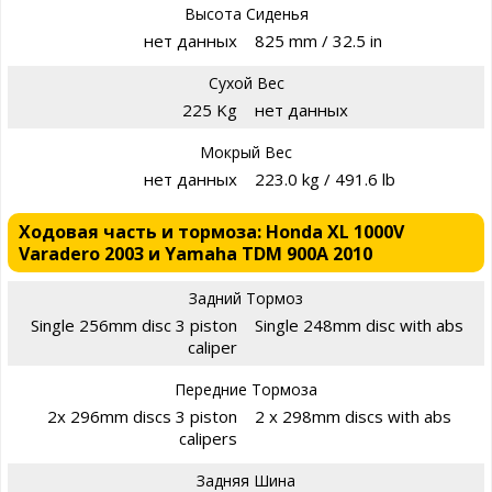
Высота Сиденья
нет данных
825 mm / 32.5 in
Сухой Вес
225 Kg
нет данных
Мокрый Вес
нет данных
223.0 kg / 491.6 lb
Ходовая часть и тормоза: Honda XL 1000V
Varadero 2003 и Yamaha TDM 900A 2010
Задний Тормоз
Single 256mm disc 3 piston
Single 248mm disc with abs
caliper
Передние Тормоза
2x 296mm discs 3 piston
2 x 298mm discs with abs
calipers
Задняя Шина