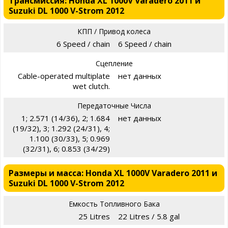
Трансмиссия: Honda XL 1000V Varadero 2011 и
Suzuki DL 1000 V-Strom 2012
КПП / Привод колеса
6 Speed / chain
6 Speed / chain
Сцепление
Cable-operated multiplate
нет данных
wet clutch.
Передаточные Числа
1; 2.571 (14/36), 2; 1.684
нет данных
(19/32), 3; 1.292 (24/31), 4;
1.100 (30/33), 5; 0.969
(32/31), 6; 0.853 (34/29)
Размеры и масса: Honda XL 1000V Varadero 2011 и
Suzuki DL 1000 V-Strom 2012
Емкость Топливного Бака
25 Litres
22 Litres / 5.8 gal