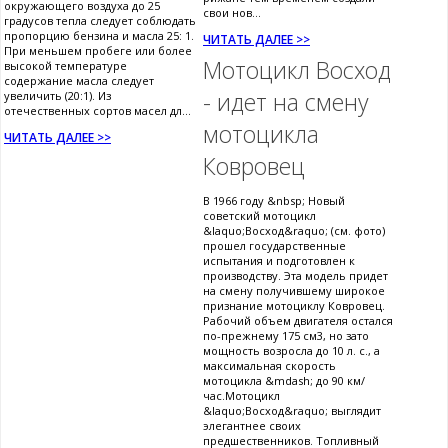
окружающего воздуха до 25
свои нов...
градусов тепла следует соблюдать
пропорцию бензина и масла 25: 1.
ЧИТАТЬ ДАЛЕЕ >>
При меньшем пробеге или более
Мотоцикл Восход
высокой температуре
содержание масла следует
- идет на смену
увеличить (20:1). Из
отечественных сортов масел дл...
мотоцикла
ЧИТАТЬ ДАЛЕЕ >>
Ковровец
В 1966 году &nbsp; Новый
советский мотоцикл
&laquo;Восход&raquo; (см. фото)
прошел государственные
испытания и подготовлен к
производству. Эта модель придет
на смену получившему широкое
признание мотоциклу Ковровец.
Рабочий объем двигателя остался
по-прежнему 175 см3, но зато
мощность возросла до 10 л. с., а
максимальная скорость
мотоцикла &mdash; до 90 км/
час.Мотоцикл
&laquo;Восход&raquo; выглядит
элегантнее своих
предшественников. Топливный