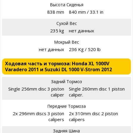
Высота Сиденья
838 mm
840 mm / 33.1 in
Сухой Вес
235 kg
нет данных
Мокрый Вес
нет данных
236 Kg / 520 lb
Ходовая часть и тормоза: Honda XL 1000V
Varadero 2011 и Suzuki DL 1000 V-Strom 2012
Задний Тормоз
Single 256mm disc 3 piston
Single 260mm disc 1 piston
caliper
caliper.
Передние Тормоза
2x 296mm discs 3 piston
2x 310mm disc 2 piston
calipers
calipers
Задняя Шина