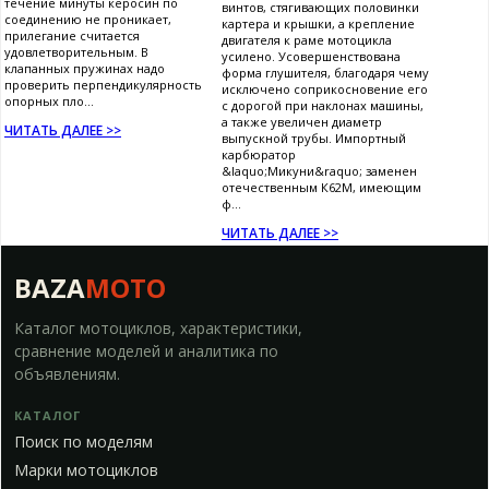
течение минуты керосин по
винтов, стягивающих половинки
соединению не проникает,
картера и крышки, а крепление
прилегание считается
двигателя к раме мотоцикла
удовлетворительным. В
усилено. Усовершенствована
клапанных пружинах надо
форма глушителя, благодаря чему
проверить перпендикулярность
исключено соприкосновение его
опорных пло...
с дорогой при наклонах машины,
а также увеличен диаметр
ЧИТАТЬ ДАЛЕЕ >>
выпускной трубы. Импортный
карбюратор
&laquo;Микуни&raquo; заменен
отечественным К62М, имеющим
ф...
ЧИТАТЬ ДАЛЕЕ >>
BAZA
MOTO
Каталог мотоциклов, характеристики,
сравнение моделей и аналитика по
объявлениям.
КАТАЛОГ
Поиск по моделям
Марки мотоциклов