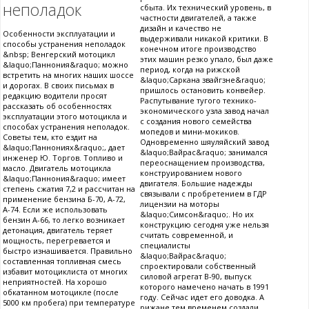
неполадок
сбыта. Их технический уровень, в
частности двигателей, а также
дизайн и качество не
Особенности эксплуатации и
выдерживали никакой критики. В
способы устранения неполадок
конечном итоге производство
&nbsp; Венгерский мотоцикл
этих машин резко упало, был даже
&laquo;Паннония&raquo; можно
период, когда на рижской
встретить на многих наших шоссе
&laquo;Саркана звайгзне&raquo;
и дорогах. В своих письмах в
пришлось остановить конвейер.
редакцию водители просят
Распутывание тугого технико-
рассказать об особенностях
экономического узла завод начал
эксплуатации этого мотоцикла и
с создания нового семейства
способах устранения неполадок.
мопедов и мини-мокиков.
Советы тем, кто ездит на
Одновременно шяуляйский завод
&laquo;Паннониях&raquo;, дает
&laquo;Вайрас&raquo; занимался
инженер Ю. Торгов. Топливо и
переоснащением производства,
масло. Двигатель мотоцикла
конструированием нового
&laquo;Паннония&raquo; имеет
двигателя. Большие надежды
степень сжатия 7,2 и рассчитан на
связывали с пробретением в ГДР
применение бензина Б-70, А-72,
лицензии на моторы
А-74. Если же использовать
&laquo;Симсон&raquo;. Но их
бензин А-66, то легко возникает
конструкцию сегодня уже нельзя
детонация, двигатель теряет
считать современной, и
мощность, перегревается и
специалисты
быстро изнашивается. Правильно
&laquo;Вайрас&raquo;
составленная топливная смесь
спроектировали собственный
избавит мотоциклиста от многих
силовой агрегат В-90, выпуск
неприятностей. На хорошо
которого намечено начать в 1991
обкатанном мотоцикле (после
году. Сейчас идет его доводка. А
5000 км пробега) при температуре
рижане тем временем создали