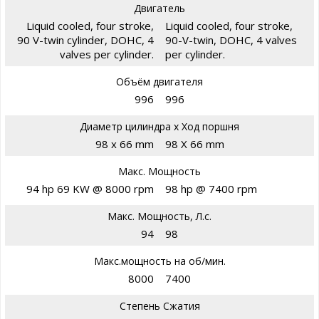
Двигатель
Liquid cooled, four stroke,
Liquid cooled, four stroke,
90 V-twin cylinder, DOHC, 4
90-V-twin, DOHC, 4 valves
valves per cylinder.
per cylinder.
Объём двигателя
996
996
Диаметр цилиндра х Ход поршня
98 x 66 mm
98 X 66 mm
Макс. Мощность
94 hp 69 KW @ 8000 rpm
98 hp @ 7400 rpm
Макс. Мощность, Л.с.
94
98
Макс.мощность на об/мин.
8000
7400
Степень Сжатия