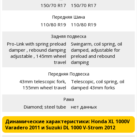
150/70 R17
150/70 R17
Передняя Шина
110/80 R19
110/80 R19
Задняя подвеска
Pro-Link with spring preload
Swingarm, coil spring, oil
damper , rebound damping
damped, adjustable for
adjustable , 145mm wheel
preload and rebound
travel
damping
Передняя Подвеска
43mm telescopic fork,
Telescopic, coil spring, oil
155mm wheel travel
damped 43mm forks
Рама
Diamond; steel tube
нет данных
Динамические характеристики: Honda XL 1000V
Varadero 2011 и Suzuki DL 1000 V-Strom 2012