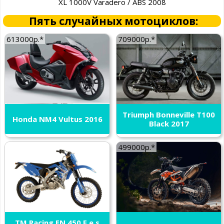
XL 1000V Varadero / ABS 2008
Пять случайных мотоциклов:
613000р.*
709000р.*
Triumph Bonneville T100
Honda NM4 Vultus 2016
Black 2017
499000р.*
TM Racing EN 450 F e.s