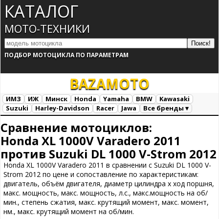
КАТАЛОГ
МОТО-ТЕХНИКИ
ПОДБОР МОТОЦИКЛА ПО ПАРАМЕТРАМ
BAZA
MOTO
ИМЗ
ИЖ
Минск
Honda
Yamaha
BMW
Kawasaki
Suzuki
Harley-Davidson
Racer
Jawa
Все бренды ▾
Все марки
Загрузка...
Сравнение мотоциклов:
Honda XL 1000V Varadero 2011
против Suzuki DL 1000 V-Strom 2012
Honda XL 1000V Varadero 2011 в сравнении с Suzuki DL 1000 V-
Strom 2012 по цене и сопоставление по характеристикам:
двигатель, объём двигателя, диаметр цилиндра х ход поршня,
макс. мощность, макс. мощность, л.с., макс.мощность на об/
мин., степень сжатия, макс. крутящий момент, макс. момент,
нм., макс. крутящий момент на об/мин.