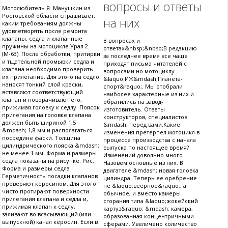
вопросы и ответы
Мотолюбитель Я. Манушкин из
Ростовской области спрашивает,
на них
каким требованиям должны
удовлетворять после ремонта
клапаны, седла и клапанные
В вопросах и
пружины на мотоцикле Урал 2
ответах&nbsp;&nbsp;В редакцию
(М-63). После обработки, притирки
за последнее время все чаще
и тщательной промывки седла и
приходят письма читателей с
клапана необходимо проверить
вопросами но мотоциклу
их прилегание. Для этого на седло
&laquo;ИЖ&mdash;Планета-
наносят тонкий слой краски,
спорт&raquo;. Мы отобрали
вставляют соответствующий
наиболее характерные из них и
клапан и поворачивают его,
обратились на завод-
прижимая головку к седлу. Поясок
изготовитель. Ответы
прилегания на головке клапана
конструкторов, специалистов
должен быть шириной 1,5
&mdash; перед вами.Какие
&mdash; 1,8 мм и располагаться
изменения претерпел мотоцикл в
посредине фаски. Толщина
процессе производства с начала
цилиндрического пояска &mdash;
выпуска по настоящее время?
не менее 1 мм. Форма и размеры
Изменений довольно много.
седла показаны на рисунке. Рис.
Назовем основные из них. В
Форма и размеры седла
двигателе &mdash; новая головка
Герметичность посадки клапанов
цилиндра. Теперь ее оребрение
проверяют керосином. Для этого
не &laquo;веерное&raquo;, а
чисто протирают поверхности
обычное, и вместо камеры
прилегания клапана и седла и,
сгорания типа &laquo;жокейский
прижимая клапан к седлу,
картуз&raquo; &mdash; камера,
заливают во всасывающий (или
образованная концентричными
выпускной) канал керосин. Если в
сферами. Увеличено количество