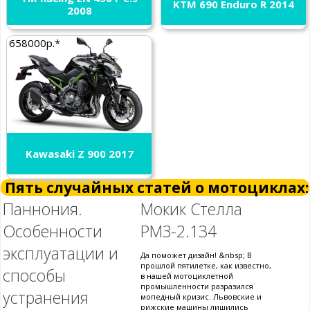
KTM 690 Enduro R 2014
2008
658000р.*
Kawasaki Z 900 2017
Пять случайных статей о мотоциклах:
Паннония.
Мокик Стелла
Особенности
РМЗ-2.134
эксплуатации и
Да поможет дизайн! &nbsp; В
прошлой пятилетке, как известно,
способы
в нашей мотоциклетной
промышленности разразился
устранения
мопедный кризис. Львовские и
рижские машины лишились