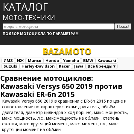
КАТАЛОГ
МОТО-ТЕХНИКИ
ПОДБОР МОТОЦИКЛА ПО ПАРАМЕТРАМ
BAZA
MOTO
ИМЗ
ИЖ
Минск
Honda
Yamaha
BMW
Kawasaki
Suzuki
Harley-Davidson
Racer
Jawa
Все бренды ▾
Все марки
Загрузка...
Сравнение мотоциклов:
Kawasaki Versys 650 2019 против
Kawasaki ER-6n 2015
Kawasaki Versys 650 2019 в сравнении с ER-6n 2015 по цене и
сопоставление по характеристикам: двигатель, объём
двигателя, диаметр цилиндра х ход поршня, макс. мощность,
макс. мощность, л.с., макс.мощность на об/мин., степень
сжатия, макс. крутящий момент, макс. момент, нм., макс.
крутящий момент на об/мин.