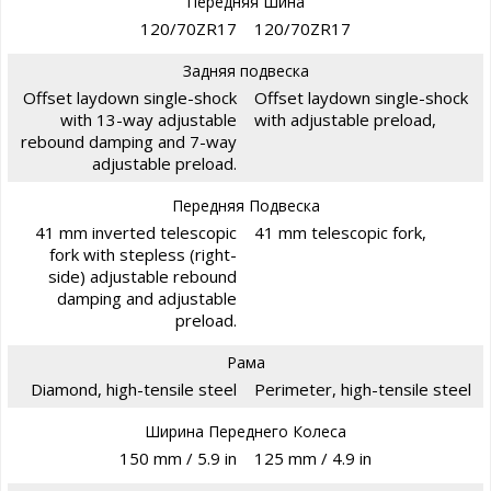
Передняя Шина
120/70ZR17
120/70ZR17
Задняя подвеска
Offset laydown single-shock
Offset laydown single-shock
with 13-way adjustable
with adjustable preload,
rebound damping and 7-way
adjustable preload.
Передняя Подвеска
41 mm inverted telescopic
41 mm telescopic fork,
fork with stepless (right-
side) adjustable rebound
damping and adjustable
preload.
Рама
Diamond, high-tensile steel
Perimeter, high-tensile steel
Ширина Переднего Колеса
150 mm / 5.9 in
125 mm / 4.9 in