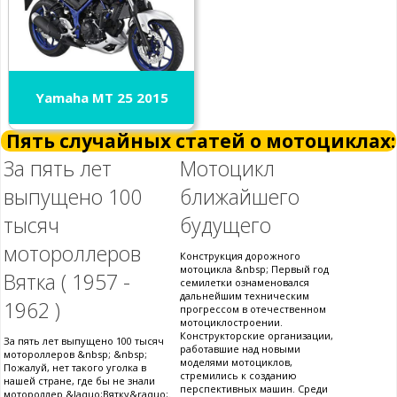
Yamaha MT 25 2015
Пять случайных статей о мотоциклах:
За пять лет
Мотоцикл
выпущено 100
ближайшего
тысяч
будущего
мотороллеров
Конструкция дорожного
мотоцикла &nbsp; Первый год
Вятка ( 1957 -
семилетки ознаменовался
дальнейшим техническим
1962 )
прогрессом в отечественном
мотоциклостроении.
Конструкторские организации,
За пять лет выпущено 100 тысяч
работавшие над новыми
мотороллеров &nbsp; &nbsp;
моделями мотоциклов,
Пожалуй, нет такого уголка в
стремились к созданию
нашей стране, где бы не знали
перспективных машин. Среди
мотороллер &laquo;Вятку&raquo;.