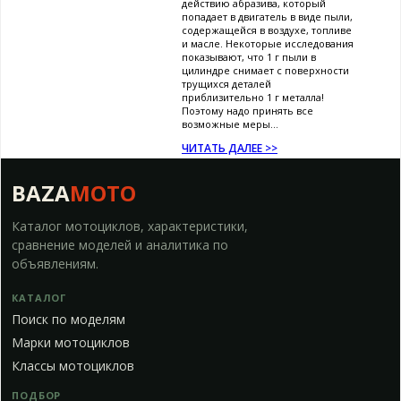
действию абразива, который
попадает в двигатель в виде пыли,
содержащейся в воздухе, топливе
и масле. Некоторые исследования
показывают, что 1 г пыли в
цилиндре снимает с поверхности
трущихся деталей
приблизительно 1 г металла!
Поэтому надо принять все
возможные меры...
ЧИТАТЬ ДАЛЕЕ >>
BAZA
MOTO
Каталог мотоциклов, характеристики,
сравнение моделей и аналитика по
объявлениям.
КАТАЛОГ
Поиск по моделям
Марки мотоциклов
Классы мотоциклов
ПОДБОР