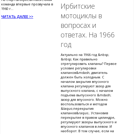
Ирбитские
команда впервые прозвучала в
1960 г...
мотоциклы в
ЧИТАТЬ ДАЛЕЕ >>
вопросах и
ответах. На 1966
год
Актуально на 1966 год &nbsp;
&nbsp; Как правильно
отрегулировать клапаны? Первое
условие регулировки
клапанов&mdash; двигатель
должен быть холодным. С
началом закрытия впускного
клапана регулируют зазор для
выпускного клапана, с началом
подъема выпускного &mdash;
зазор для впускного. Можно
воспользоваться и методом
&laquo;перекрытия
клапанов&raquo;. Установив
перекрытие в правом цилиндре,
регулируют зазоры выпускного и
впускного клапанов в левом. И
наоборот. В том случае, если на