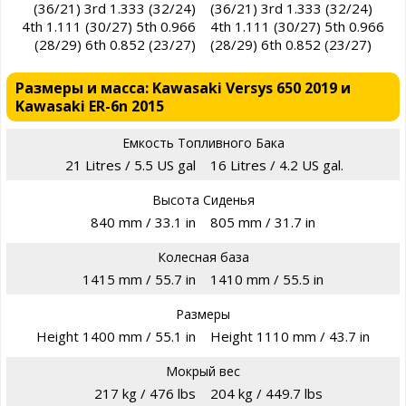
(36/21) 3rd 1.333 (32/24)
(36/21) 3rd 1.333 (32/24)
4th 1.111 (30/27) 5th 0.966
4th 1.111 (30/27) 5th 0.966
(28/29) 6th 0.852 (23/27)
(28/29) 6th 0.852 (23/27)
Размеры и масса: Kawasaki Versys 650 2019 и
Kawasaki ER-6n 2015
Емкость Топливного Бака
21 Litres / 5.5 US gal
16 Litres / 4.2 US gal.
Высота Сиденья
840 mm / 33.1 in
805 mm / 31.7 in
Колесная база
1415 mm / 55.7 in
1410 mm / 55.5 in
Размеры
Height 1400 mm / 55.1 in
Height 1110 mm / 43.7 in
Мокрый вес
217 kg / 476 lbs
204 kg / 449.7 lbs