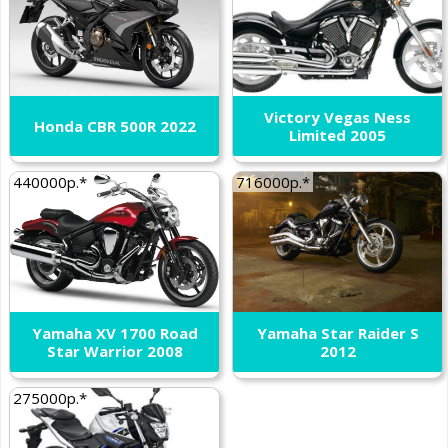
Victory Vegas Ness
Honda CBR 500R 2022
Limited 2005
440000р.*
716000р.*
Yamaha XV 1700 Road
Yamaha Star Raider S
Star Warrior 2008
2012
275000р.*