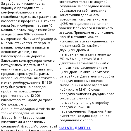
экспериментальных моделей,
За удобство и надежность,
созданных за последнее время,
хорошую проходимость и
обращают на себя внимание
комфортабельность его
конструкция дорожного
полюбили люди самых различных
мотоцикла, изготовленного в
возрастов и профессий. Пять лет
ЦКЭБ мотоциклостроения при
назад были собраны первые 10
участии Ирбитского и Киевского
машин, а в этом году с конвейера
заводов. Приводим его описание.
завода сошел 100-тысячный
Новый мотоцикл может
мотороллер. Нынешний роллер во
использоваться как одиночка, так
многом отличается от первых
и с коляской. Он снабжен
машин, предназначавшихся в
двухцилиндровым
основном для езды по
четырехтактным двигателем до
благоустроенным дорогам.
650 см3 мощностью 28 л. с.
Заводские конструкторы немало
Двигатель верхнеклапанный с
потрудились над тем, чтобы
оппозитным расположением
увеличить мощность двигателя,
цилиндров. Зажигание&mdash;
продлить срок службы рамы,
батарейное. Двигатель и коробка
усовершенствовать амортизаторы
передач нового мотоцикла
и электрооборудование. В 1959
выполнены на базе агрегатов
году был успешно проведен
ирбитского М-61. Силовая
пробег на мотороллерах
передача включает двухдисковое
протяженностью 12 000
сухое сцепление и
километров от Кирова до Урала.
четырехступенчатую коробку
Он показал, что
передач с ножным
&laquo;Вятка&raquo; &mdash; не
переключением. Карданный вал
только городская машина.
имеет только одно шарнирное
&laquo;Вятки&raquo; стали
соединение с короб...
участниками и спортивных
состязаний. &laquo;Мотороллеры!
ЧИТАТЬ ДАЛЕЕ >>
На старт!&raquo;&mdash;такая