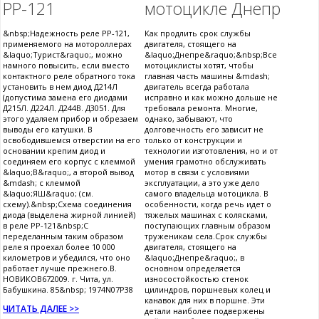
РР-121
мотоцикле Днепр
&nbsp;Надежность реле РР-121,
Как продлить срок службы
применяемого на мотороллерах
двигателя, стоящего на
&laquo;Турист&raquo;, можно
&laquo;Днепре&raquo;&nbsp;Все
намного повысить, если вместо
мотоциклисты хотят, чтобы
контактного реле обратного тока
главная часть машины &mdash;
установить в нем диод Д214Л
двигатель всегда работала
(допустима замена его диодами
исправно и как можно дольше не
Д215Л. Д224Л. Д244В. Д3051. Для
требовала ремонта. Многие,
этого удаляем прибор и обрезаем
однако, забывают, что
выводы его катушки. В
долговечность его зависит не
освободившемся отверстии на его
только от конструкции и
основании крепим диод и
технологии изготовления, но и от
соединяем его корпус с клеммой
умения грамотно обслуживать
&laquo;В&raquo;, а второй вывод
мотор в связи с условиями
&mdash; с клеммой
эксплуатации, а это уже дело
&laquo;ЯШ&raquo; (см.
самого владельца мотоцикла. В
схему).&nbsp;Схема соединения
особенности, когда речь идет о
диода (выделена жирной линией)
тяжелых машинах с колясками,
в реле РР-121&nbsp;С
поступающих главным образом
переделанным таким образом
труженикам села.Срок службы
реле я проехал более 10 000
двигателя, стоящего на
километров и убедился, что оно
&laquo;Днепре&raquo;, в
работает лучше прежнего.В.
основном определяется
НОВИКОВ672009. г. Чита, ул.
износостойкостью стенок
Бабушкина. 85&nbsp; 1974N07P38
цилиндров, поршневых колец и
канавок для них в поршне. Эти
ЧИТАТЬ ДАЛЕЕ >>
детали наиболее подвержены