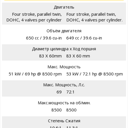
Двигатель
Four stroke, parallel twin,
Four stroke, parallel twin,
DOHC, 4 valves per cylinder
DOHC, 4 valves per cylinder.
Объём двигателя
650 cc / 39.6 cu-in
649 cc / 39.6 cu-in
Диаметр цилиндра х Ход поршня
83 X 60mm
83 X 60 mm
Макс. Мощность
51 kW / 69 hp @ 8500 rpm
53 kW / 72.1 hp @ 8500 rpm
Макс. Мощность, Л.с.
69
72.1
Макс.мощность на об/мин.
8500
8500
Степень Сжатия
10.6:1
11.3;1