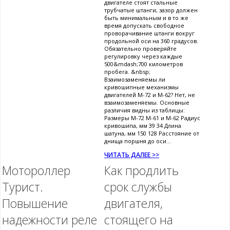
двигателе стоят стальные
трубчатые штанги, зазор должен
быть минимальным и в то же
время допускать свободное
проворачивание штанги вокруг
продольной оси на 360 градусов.
Обязательно проверяйте
регулировку через каждые
500&mdash;700 километров
пробега. &nbsp;
Взаимозаменяемы ли
кривошипные механизмы
двигателей М-72 и М-62? Нет, не
взаимозаменяемы. Основные
различия видны из таблицы:
Размеры М-72 М-61 и М-62 Радиус
кривошипа, мм 39 34 Длина
шатуна, мм 150 128 Расстояние от
днища поршня до оси...
ЧИТАТЬ ДАЛЕЕ >>
Мотороллер
Как продлить
Турист.
срок службы
Повышение
двигателя,
надежности реле
стоящего на