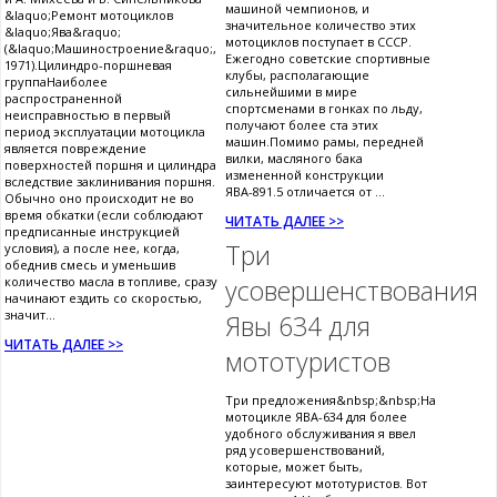
машиной чемпионов, и
&laquo;Ремонт мотоциклов
значительное количество этих
&laquo;Ява&raquo;
мотоциклов поступает в СССР.
(&laquo;Машиностроение&raquo;,
Ежегодно советские спортивные
1971).Цилиндро-поршневая
клубы, располагающие
группаНаиболее
сильнейшими в мире
распространенной
спортсменами в гонках по льду,
неисправностью в первый
получают более ста этих
период эксплуатации мотоцикла
машин.Помимо рамы, передней
является повреждение
вилки, масляного бака
поверхностей поршня и цилиндра
измененной конструкции
вследствие заклинивания поршня.
ЯВА-891.5 отличается от ...
Обычно оно происходит не во
время обкатки (если соблюдают
ЧИТАТЬ ДАЛЕЕ >>
предписанные инструкцией
Три
условия), а после нее, когда,
обеднив смесь и уменьшив
количество масла в топливе, сразу
усовершенствования
начинают ездить со скоростью,
значит...
Явы 634 для
ЧИТАТЬ ДАЛЕЕ >>
мототуристов
Три предложения&nbsp;&nbsp;На
мотоцикле ЯВА-634 для более
удобного обслуживания я ввел
ряд усовершенствований,
которые, может быть,
заинтересуют мототуристов. Вот