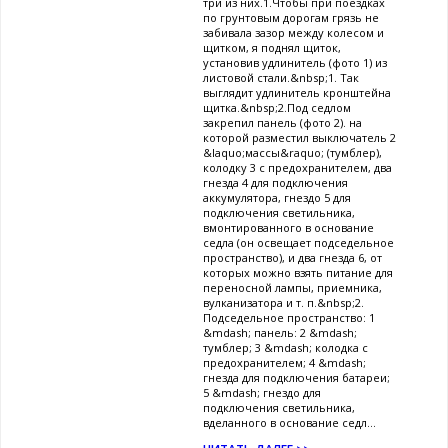
три из них.1.Чтобы при поездках
по грунтовым дорогам грязь не
забивала зазор между колесом и
щитком, я поднял щиток,
установив удлинитель (фото 1) из
листовой стали.&nbsp;1. Так
выглядит удлинитель кронштейна
щитка.&nbsp;2.Под седлом
закрепил панель (фото 2). на
которой разместил выключатель 2
&laquo;массы&raquo; (тумблер),
колодку 3 с предохранителем, два
гнезда 4 для подключения
аккумулятора, гнездо 5 для
подключения светильника,
вмонтированного в основание
седла (он освещает подседельное
пространство), и два гнезда 6, от
которых можно взять питание для
переносной лампы, приемника,
вулканизатора и т. п.&nbsp;2.
Подседельное пространство: 1
&mdash; панель: 2 &mdash;
тумблер; 3 &mdash; колодка с
предохранителем; 4 &mdash;
гнезда для подключения батареи;
5 &mdash; гнездо для
подключения светильника,
вделанного в основание седл...