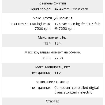
Степень Сжатия
Liquid cooled
4x 42mm Keihin carb
Макс. Крутящий Момент
134 Nm / 13.66 kgf-m @
124 Nm 12.6 kg-fm 91.5 ft.lb
7500 rpm
@ 7250 rpm
Макс. момент, Нм.
134
124
Макс. крутящий момент на об/мин.
7500
7250
Макс. Мощность, кВт
нет данных
112
Зажигание / Стартер
нет данных
Computer-controlled digital
transistorized / electric
Стартер