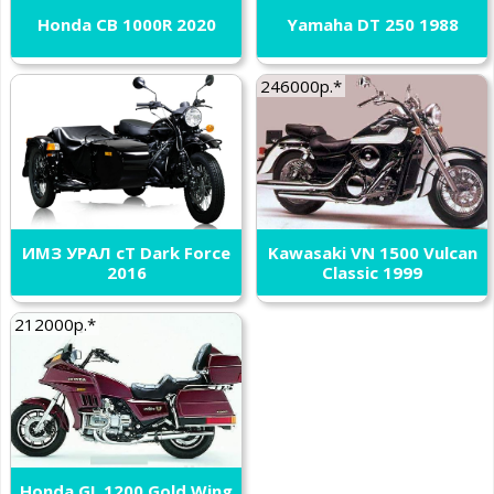
Honda CB 1000R 2020
Yamaha DT 250 1988
246000р.*
ИМЗ УРАЛ cT Dark Force
Kawasaki VN 1500 Vulcan
2016
Classic 1999
212000р.*
Honda GL 1200 Gold Wing