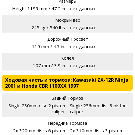
Размеры
Height 1199 mm / 47.2 in
нет данных
Мокрый вес
245 kg / 540 lbs
нет данных
Дорожный Просвет
119 mm / 4.7 in.
нет данных
Колея
107 mm / 3.9 in
нет данных
Ходовая часть и тормоза: Kawasaki ZX-12R Ninja
2001 и Honda CBR 1100XX 1997
Задний Тормоз
Single 230mm disc 2 piston
Single 256mm disc 3 piston
caliper
caliper
Передние Тормоза
2x 320mm discs 6 piston
2x 310mm discs 3 piston