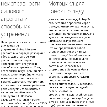
неисправности
Мотоцикл для
силового
гонок по льду
агрегата и
Jawa для гонок по льду&nbsp;За
всю историю первенств мира в
способы их
мотоциклетных гонках по льду те,
кто становились чемпионами,
устранения
выступали на мотоциклах ЯВА. Это
лучшая рекомендация завода в
Дивишове, выпускающего
Неисправности силового агрегата
трековые гоночные мотоциклы.
и способы их
Что же представляет собой
устранения&nbsp;Мы уже
специальная модель ЯВЫ для
рассказали о порядке разборки и
гонок по льду? Разрабатывая ее
сборки двигателя. Сегодня
конструкцию, чехословацкие
рассмотрим некоторые
специалисты опирались на
неисправности его узлов и
богатый опыт советских
способы их устранения. Сразу
спортсменов. За основу была
оговоримся: в журнальной статье
взята рама, созданная в свое
невозможно подробно описать
время В. Карнеевым. С годами
технологию ремонта узлов и
она, естественно,
деталей двигателя, поэтому тем,
совершенствовалась, изменялась
кто не знаком с такими работами,
также конструкция передней
рекомендуем использовать в
вилки, некоторых
качестве пособия книги М.
второстепенных деталей. Сегодня
Гинцбурга и С. Павлова
после пяти модернизаций модель
&laquo;Эксплуатация и ремонт
Jawa-891.5 (она выпускается с 1978
мотоциклов&raquo; (Машгиз, 1956)
года) продолжает оставаться
и А. Михеева и Б. Синельникова