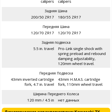
calipers
calipers
Задняя Шина
200/50 ZR17
180/55 ZR17
Передняя Шина
120/70 ZR17
120/70 ZR17
Задняя подвеска
5.5 in. travel
Pro-Link single shock with
spring preload and rebound
damping adjustability,
120mm wheel travel.
Передняя Подвеска
43mm inverted cartridge
43mm H.M.A.S. cartridge
fork, 4.7 in. travel
fork, 110mm wheel travel.
Ширина Переднего Колеса
120 mm / 4.5 in
нет данных
Динамические характеристики: Kawasaki ZX-