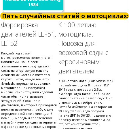
1984
Пять случайных статей о мотоциклах:
Форсировка
К 100 летию
двигателей Ш-51,
мотоцикла.
Ш-52
Повозка для
верховой езды с
Каждый год армия
мотоспортсменов пополняется
керосиновым
новичками. Но не всем
желающим и не сразу удается
двигателем
сесть на спортивную машину
&mdash; их часто не хватает в
клубах. Выход между тем есть
К 100-летию мотоцикла&nbsp;Мой
&mdash; переделка дорожных
первый мотоцикл &mdash; НСУ
мотоциклов. Так поступают
1911 года с мотором в 2,5 л.
многие. Реконструкция ходовой
с.&nbsp;Тогда такое необычное
части обычно не вызывает
словосочетание резало слух. Оно
затруднений. Сложнее с
относилось к изобретению
двигателем, в который приходится
Готлиба Даймлера, на которое он
вносить изменения, требующие
29 августа 1885 года получил
определенной квалификации. В
патент ДРП № 36423, позднее его
помощь молодым спортсменам
повозку назвали мотоциклом. За
мы публикуем сегодня материалы
сто лет конструкция столь
о форсировке дорожных моторов
привычного сегодня