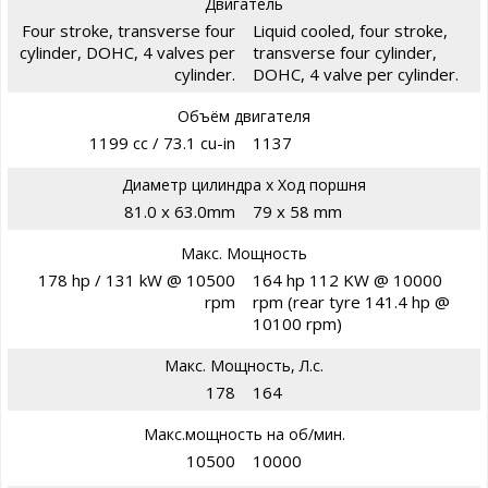
Двигатель
Four stroke, transverse four
Liquid cooled, four stroke,
cylinder, DOHC, 4 valves per
transverse four cylinder,
cylinder.
DOHC, 4 valve per cylinder.
Объём двигателя
1199 cc / 73.1 cu-in
1137
Диаметр цилиндра х Ход поршня
81.0 x 63.0mm
79 x 58 mm
Макс. Мощность
178 hp / 131 kW @ 10500
164 hp 112 KW @ 10000
rpm
rpm (rear tyre 141.4 hp @
10100 rpm)
Макс. Мощность, Л.с.
178
164
Макс.мощность на об/мин.
10500
10000