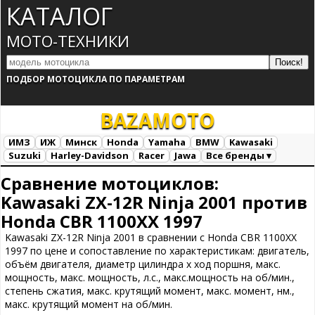
КАТАЛОГ
МОТО-ТЕХНИКИ
ПОДБОР МОТОЦИКЛА ПО ПАРАМЕТРАМ
BAZA
MOTO
ИМЗ
ИЖ
Минск
Honda
Yamaha
BMW
Kawasaki
Suzuki
Harley-Davidson
Racer
Jawa
Все бренды ▾
Все марки
Загрузка...
Сравнение мотоциклов:
Kawasaki ZX-12R Ninja 2001 против
Honda CBR 1100XX 1997
Kawasaki ZX-12R Ninja 2001 в сравнении с Honda CBR 1100XX
1997 по цене и сопоставление по характеристикам: двигатель,
объём двигателя, диаметр цилиндра х ход поршня, макс.
мощность, макс. мощность, л.с., макс.мощность на об/мин.,
степень сжатия, макс. крутящий момент, макс. момент, нм.,
макс. крутящий момент на об/мин.