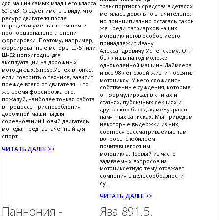
для машин самых младшего класса
транспортного средства в деталях
50 см3. Следует иметь в виду, что
менялась довольно значительно,
ресурс двигателя после
но принципиально осталась такой
переделки уменьшается почти
же.Среди патриархов наших
пропорционально степени
мотоциклистов особое место
форсировки. Поэтому, например,
принадлежит Ивану
форсированные моторы Ш-51 или
Александровичу Успенскому. Он
Ш-52 непригодны для
был лишь на год моложе
эксплуатации на дорожных
одноколейной машины Даймлера
мотоциклах.&nbsp;Успех в гонке,
и все 98 лет своей жизни посвятил
если говорить о технике, зависит
мотоциклу. У него сложились
прежде всего от двигателя. В то
собственные суждения, которые
же время форсировка его,
он формулировал в книгах и
пожалуй, наиболее тонкая работа
статьях, публичных лекциях и
в процессе приспособления
дружеских беседах, мемуарах и
дорожной машины для
памятных записках. Мы приведем
соревнований.Новый двигатель
некоторые выдержки из них,
мопеда, предназначенный для
соотнеся рассматриваемые там
спорт...
вопросы с юбилеем
почитавшегося им
ЧИТАТЬ ДАЛЕЕ >>
мотоцикла.Первый из часто
задаваемых вопросов на
мотоциклетную тему отражает
сомнения в целесообразности
су...
ЧИТАТЬ ДАЛЕЕ >>
Паннония -
Ява 891.5.