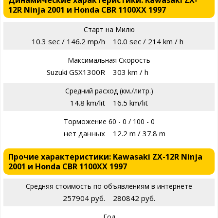
12R Ninja 2001 и Honda CBR 1100XX 1997
Старт на Милю
10.3 sec / 146.2 mp/h
10.0 sec / 214 km / h
Максимальная Скорость
Suzuki GSX1300R
303 km / h
Средний расход (км./литр.)
14.8 km/lit
16.5 km/lit
Торможение 60 - 0 / 100 - 0
нет данных
12.2 m / 37.8 m
Прочие характеристики: Kawasaki ZX-12R Ninja
2001 и Honda CBR 1100XX 1997
Средняя стоимость по объявлениям в интернете
257904 руб.
280842 руб.
Год