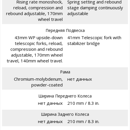
Rising rate monoshock,
Spring setting and rebound
reload, compression and
stage damping continuously
rebound adjustable, 170mm
adjustable
wheel travel
Передняя Подвеска
43mm WP upside-down
41mm Telescopic fork with
telescopic forks, reload,
stabilizer bridge
compression and rebound
adjustable, 170mm wheel
travel, 140mm wheel travel.
Рама
Chromium-molybdenum,
нет данных
powder-coated
Ширина Переднего Колеса
нет данных
210 mm / 8.3 in.
Ширина Заднего Колеса
нет данных
210 mm / 8.3 in.