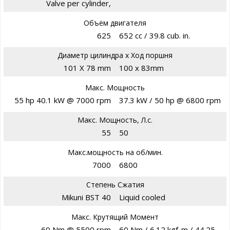
Valve per cylinder,
Объём двигателя
625
652 cc / 39.8 cub. in.
Диаметр цилиндра х Ход поршня
101 X 78 mm
100 x 83mm
Макс. Мощность
55 hp 40.1 kW @ 7000 rpm
37.3 kW / 50 hp @ 6800 rpm
Макс. Мощность, Л.с.
55
50
Макс.мощность на об/мин.
7000
6800
Степень Сжатия
Mikuni BST 40
Liquid cooled
Макс. Крутящий Момент
60 Nm @ 5500 rpm
60 Nm / 6.12 kgf-m / 44.25