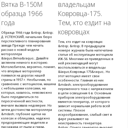
Вятка В-150М
владельцам
образца 1966
Ковровца-175.
года
Тем, кто ездит на
ковровцах
Образца 1966 года &nbsp; &nbsp;
Д. УСПЕНСКИЙ, начальник бюро
перспективного планирования
Тем, кто ездит на ковровцах
завода Прежде чем начать
&nbsp; &nbsp; В предыдущем
рассказ о новой модели
номере журнала была напечатана
мотороллера
статья об эксплуатации мотоцикла
&laquo;Вятка&raquo;. Давайте
ИЖ-56. Многими из приведенных в
заглянем немного в историю.
ней рекомендаций могут
Мотолюбители, вероятно, помнят,
воспользоваться и владельцы
что впервые мотороллер
&laquo;Ковровца-175&raquo;. Но
появился на дорогах нашей
этот мотоцикл имеет свои
страны в 1957 г. Необычная, по
особенности. Главная из них
сравнению с мотоциклом, машина
&mdash; электрооборудование
с небольшими колесами, на
переменного тока с напряжением
которых, казалось, невозможно
в цепи освещения 6 в. Основным
было передвигаться по
прибором электрооборудования
пересеченной местности,
является генератор, от которого
вначале вызвала недоверие. Но
зависит нормальная работа всей
затем достоинства мотороллера
системы. Плохое
&mdash; глубокие щитки на
искрообразование, слабый свет в
колесах и облицовка, надежно
фаре указывают на
предохраняющие водителя и
неисправность генератора.
пассажира от пыли и грязи,
&nbsp; Отчего генератор выходит