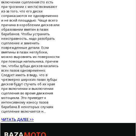
включении сцепления (то есть
при трогании с места) возникают
из-за того, что его диски
соприкасаются не одновременно
и не всей площадью. Чаще всего
причина в короблении дисков или
образовании вмятин в пазах
барабанов. Чтобы устранить
неисправность, надо разобрать
сцепление и заменить
поврежденные детали. Если
вмятины в пазах неглубоки,
можно выровнять их поверхности
при помощи напильника, причем
так, чтобы зубцы дисков касались
всех пазов одновременно.
Следует иметь в виду, что в
чрезмерно широких пазах зубцы
дисков будут стучать об их края
при включении и выключении
сцепления во время движения
мотоцикла. Это приведет к
интенсивному износу пазов
барабана.В некоторых случаях
сцепление включается н...
ЧИТАТЬ ДАЛЕЕ >>
BAZA
MOTO