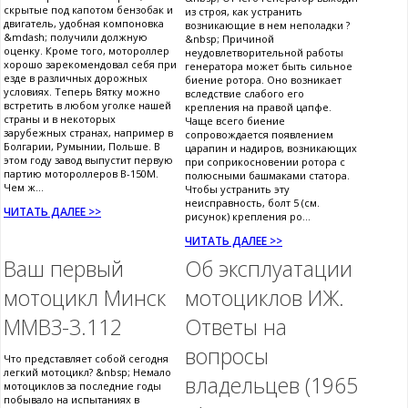
скрытые под капотом бензобак и
из строя, как устранить
двигатель, удобная компоновка
возникающие в нем неполадки ?
&mdash; получили должную
&nbsp; Причиной
оценку. Кроме того, мотороллер
неудовлетворительной работы
хорошо зарекомендовал себя при
генератора может быть сильное
езде в различных дорожных
биение ротора. Оно возникает
условиях. Теперь Вятку можно
вследствие слабого его
встретить в любом уголке нашей
крепления на правой цапфе.
страны и в некоторых
Чаще всего биение
зарубежных странах, например в
сопровождается появлением
Болгарии, Румынии, Польше. В
царапин и надиров, возникающих
этом году завод выпустит первую
при соприкосновении ротора с
партию мотороллеров В-150М.
полюсными башмаками статора.
Чем ж...
Чтобы устранить эту
неисправность, болт 5 (см.
ЧИТАТЬ ДАЛЕЕ >>
рисунок) крепления ро...
ЧИТАТЬ ДАЛЕЕ >>
Ваш первый
Об эксплуатации
мотоцикл Минск
мотоциклов ИЖ.
ММВЗ-3.112
Ответы на
вопросы
Что представляет собой сегодня
легкий мотоцикл? &nbsp; Немало
владельцев (1965
мотоциклов за последние годы
побывало на испытаниях в