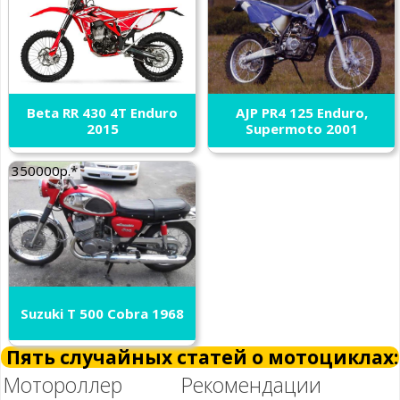
Beta RR 430 4T Enduro
AJP PR4 125 Enduro,
2015
Supermoto 2001
350000р.*
Suzuki T 500 Cobra 1968
Пять случайных статей о мотоциклах:
Мотороллер
Рекомендации