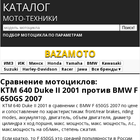
КАТАЛОГ
МОТО-ТЕХНИКИ
ПОДБОР МОТОЦИКЛА ПО ПАРАМЕТРАМ
BAZA
MOTO
ИМЗ
ИЖ
Минск
Honda
Yamaha
BMW
Kawasaki
Suzuki
Harley-Davidson
Racer
Jawa
Все бренды ▾
Все марки
Загрузка...
Сравнение мотоциклов:
KTM 640 Duke II 2001 против BMW F
650GS 2007
KTM 640 Duke II 2001 в сравнении с BMW F 650GS 2007 по цене
и сопоставление по характеристикам: front/rear brakes, riding
modes, аккумулятор, двигатель, объём двигателя, диаметр
цилиндра х ход поршня, макс. мощность, макс. мощность, л.с.,
макс.мощность на об/мин., степень сжатия.
Если кратко, то F 650GS это средней популярности в России