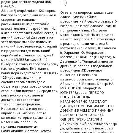
г.)
редакции: разные модели ЯВЫ,
ИЖей, ЧЗ,
&laquo;Днепр&mdash;12&raquo;.
Ответы на вопросы владельцев
Как правило, это были мощные и
&nbsp; &nbsp; Сейчас
скоростные машины,
мотоциклетный сезон о разгаре. У
рассчитанные на достаточно
владельцев ИЖей &mdash; самых
взыскательного потребителя. Ну,
популярных в нашей стране
а что представляет собой сегодня
мотоциклов &mdash; накопилось
легкий мотоцикл? Для ответа на
немало вопросов. Об этом пишут
этот вопрос мы обратились на
в редакцию наши читатели В.
минский мотовелозавод, который
Метревели (г. Батуми), В. Коненко
и предоставил для испытаний
(г. Харьков), Ю. Некрасов (г.
серийный мотоцикл последней
Москва), Э. Эльяшов (г. Одесса), А.
модели ММВЗ&mdash; 3.112.
Демченко (г. Тбилиси) и многие
Интерес к этому классу появился у
другие.На вопросы владельцев
нас не случайно. Ежегодно с
мотоциклов ИЖ отвечают
конвейера сходит около 200 тысяч
инженеры Ижевского
125-кубовых машин, что
машиностроительного завода В.
составляет заметную долю
Абрамян и В. Рожнов. &nbsp; НА
общего выпуска мотоциклов в
МОТОЦИКЛЕ &laquo;ИЖ-
стране. Они популярны среди тех,
ЮПИТЕР&raquo; ПЕРВОГО
кому нужно экономное и
ВЫПУСКА ИНОГДА
достаточно скоростное
НЕРАВНОМЕРНО РАБОТАЮТ
транспортное средство.
ЦИЛИНДРЫ. УСТРАНИМ ЛИ ЭТОТ
Невысокая цена и легкость
ДЕФЕКТ И В ЧЕМ ЕГО ПРИЧИНЫ?
управления &mdash; вот те
ПОМОЖЕТ ЛИ УСТАНОВКА
качества, которые делают эти
ОДНОГО ПРЕРЫВАТЕЛЯ И
мотоциклы особенно
ДВУХИСКРОВОЙ КАТУШКИ? &nbsp;
привлекательными для
Да, действительно, у некоторых
начинающих. У автора, кстати,
мотоциклов цилиндры работают