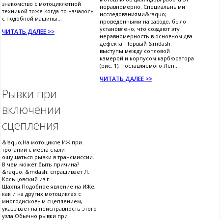
знакомство с мотоциклетной
неравномерно. Специальными
техникой тоже когда-то началось
исследованиями&raquo;
с подобной машины...
проведенными на заводе, было
установлено, что создают эту
ЧИТАТЬ ДАЛЕЕ >>
неравномерность в основном два
дефекта. Первый &mdash;
выступы между сопловой
камерой и корпусом карбюратора
(рис. 1), поставляемого Лен...
ЧИТАТЬ ДАЛЕЕ >>
Рывки при
включении
сцепления
&laquo;На мотоцикле ИЖ при
трогании с места стали
ощущаться рывки в трансмиссии.
В чем может быть причина?
&raquo; &mdash; спрашивает Л.
Кольцовский из г.
Шахты.Подобное явление на ИЖе,
как и на других мотоциклах с
многодисковым сцеплением,
указывает на неисправность этого
узла.Обычно рывки при