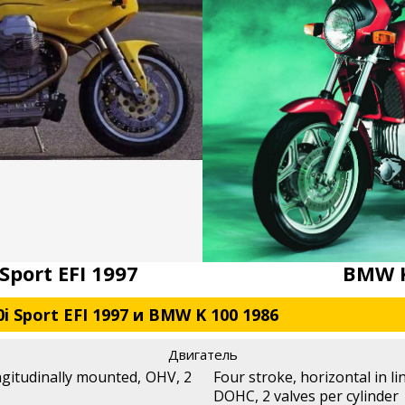
Sport EFI 1997
BMW K
i Sport EFI 1997 и BMW K 100 1986
Двигатель
ongitudinally mounted, OHV, 2
Four stroke, horizontal in lin
DOHC, 2 valves per cylinder