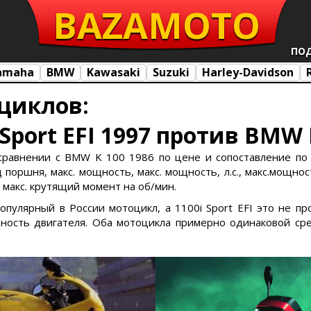
BAZA
MOTO
ПО
amaha
BMW
Kawasaki
Suzuki
Harley-Davidson
циклов:
 Sport EFI 1997 против BMW 
в сравнении с BMW K 100 1986 по цене и сопоставление по 
поршня, макс. мощность, макс. мощность, л.с., макс.мощност
, макс. крутящий момент на об/мин.
популярный в России мотоцикл, а 1100i Sport EFI это не 
ость двигателя. Оба мотоцикла примерно одинаковой сре