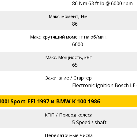
86 Nm 63 ft lb @ 6000 rpm
Макс. момент, Нм.
86
Макс. крутящий момент на об/мин.
6000
Макс. Мощность, кВт
65
Зажигание / Стартер
Electronic ignition Bosch LE-
00i Sport EFI 1997 и BMW K 100 1986
КПП / Привод колеса
5 Speed / shaft
Передаточные Числа