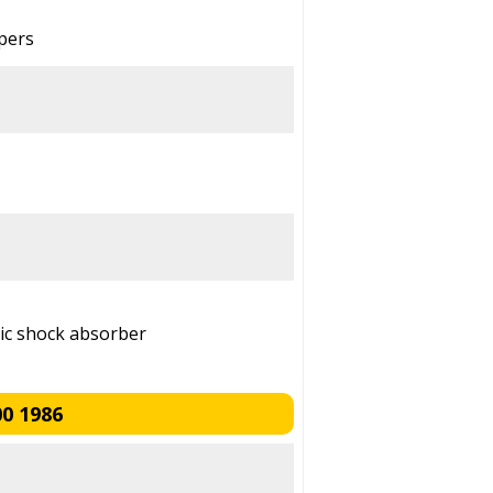
ipers
lic shock absorber
0 1986