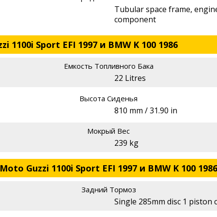
Tubular space frame, engine
component
i 1100i Sport EFI 1997 и BMW K 100 1986
Емкость Топливного Бака
22 Litres
Высота Сиденья
810 mm / 31.90 in
Мокрый Вес
239 kg
oto Guzzi 1100i Sport EFI 1997 и BMW K 100 198
Задний Тормоз
Single 285mm disc 1 piston c