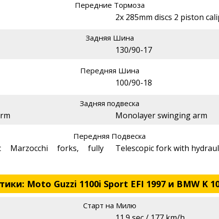
Передние Тормоза
2x 285mm discs 2 piston cal
Задняя Шина
130/90-17
Передняя Шина
100/90-18
Задняя подвеска
arm
Monolayer swinging arm
Передняя Подвеска
 Marzocchi forks, fully
Telescopic fork with hydrau
ки: Moto Guzzi 1100i Sport EFI 1997 и BMW K 10
Старт на Милю
11.9 sec / 177 km/h