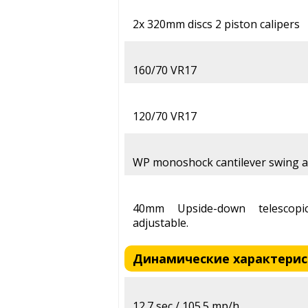
2x 320mm discs 2 piston calipers
160/70 VR17
120/70 VR17
WP monoshock cantilever swing 
40mm Upside-down telescopic
adjustable.
Динамические характеристи
12.7 sec / 105.5 mp/h