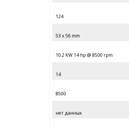
124
53 x 56 mm
10.2 KW 14 hp @ 8500 rpm
14
8500
нет данных