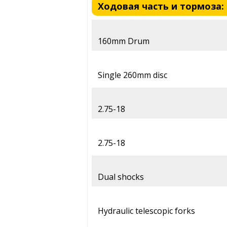
Ходовая часть и тормоза: M
160mm Drum
Single 260mm disc
2.75-18
2.75-18
Dual shocks
Hydraulic telescopic forks