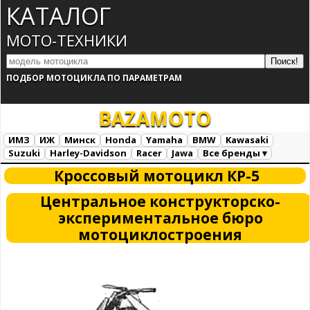
КАТАЛОГ
МОТО-ТЕХНИКИ
ПОДБОР МОТОЦИКЛА ПО ПАРАМЕТРАМ
BAZA
MOTO
ИМЗ
ИЖ
Минск
Honda
Yamaha
BMW
Kawasaki
Suzuki
Harley-Davidson
Racer
Jawa
Все бренды ▾
Все марки
Загрузка...
Кроссовый мотоцикл КР-5
Центральное конструкторско-
экспериментальное бюро
мотоциклостроения