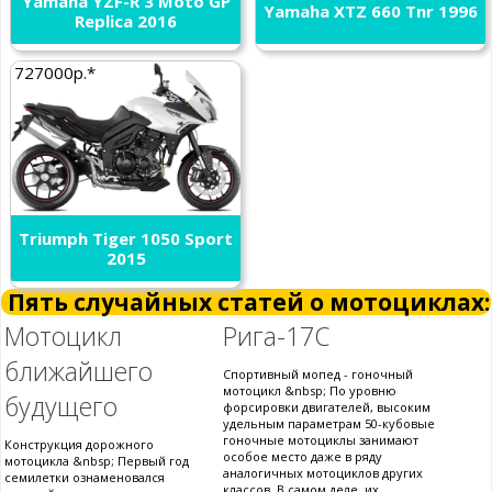
Yamaha YZF-R 3 Moto GP
Yamaha XTZ 660 Tnr 1996
Replica 2016
727000р.*
Triumph Tiger 1050 Sport
2015
Пять случайных статей о мотоциклах:
Мотоцикл
Рига-17С
ближайшего
Спортивный мопед - гоночный
мотоцикл &nbsp; По уровню
будущего
форсировки двигателей, высоким
удельным параметрам 50-кубовые
гоночные мотоциклы занимают
Конструкция дорожного
особое место даже в ряду
мотоцикла &nbsp; Первый год
аналогичных мотоциклов других
семилетки ознаменовался
классов. В самом деле, их