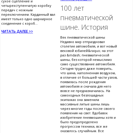
сухое сцепление и
четырехступенчатую коробку
100 лет
передач с ножным
переключением. Карданный вал
пневматической
имеет только одно шарнирное
соединение с короб...
шине. История
ЧИТАТЬ ДАЛЕЕ >>
Век пневматической шины
Недавно мир отпраздновал
столетие автомобиля, и вот новый
вековой юбилей&raquo; на этот
раз &mdash; пневматической
шины, без которой немыслимо
само существование автомобиля.
Сегодня трудно даже поверить,
что шина, наполненная воздухом,
в отличие от большей части узлов,
появилась после рождения
автомобиля и сначала для него
вовсе не предназначалась. На
самоходных безлошадных
экипажах она заменила
массивные литые шины лишь
через многие годы после своего
появления на свет. Вдобавок
изобретение пневмошины хотя и
было предопределено
прогрессом техники, все же
оказалось случайным. Все