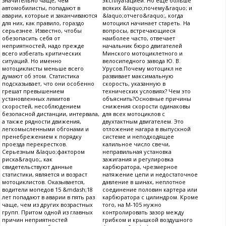
значительно чаще, чем
эксплуатацией. Но еще больше
автомобилисты, попадают в
всяких &laquo;почему&raquo; и
аварии, которые и заканчиваются
&laquo;отчего&raquo;, когда
для них, как правило, гораздо
мотоцикл начинает стареть. На
серьезнее. Известно, чтобы
вопросы, встречающиеся
обезопасить себя от
наиболее часто, отвечает
неприятностей, надо прежде
начальник бюро двигателей
всего избегать критических
Минского мотоциклетного и
ситуаций. Но именно
велосипедного завода Ю. В.
мотоциклисты меньше всего
Урусов.Почему мотоцикл не
думают об этом. Статистика
развивает максимальную
подсказывает, что они особенно
скорость, указанную в
грешат превышением
технических условиях? Чем это
установленных лимитов
объяснить?Основные причины
скоростей, несоблюдением
снижения скорости одинаковы
безопасной дистанции, интервала,
для всех мотоциклов с
а также рядности движения,
двухтактным двигателем. Это
легкомысленными обгонами и
отложение нагара в выпускной
пренебрежением к порядку
системе и неподходящее
проезда перекрестков.
калильное число свечи,
Серьезным &laquo;фактором
неправильная установка
риска&raquo;, как
зажигания и регулировка
свидетельствуют данные
карбюратора, чрезмерное
статистики, является и возраст
натяжение цепи и недостаточное
мотоциклистов. Оказывается,
давление в шинах, неплотное
водители мопедов 15 &mdash;18
соединение половин картера или
лет попадают в аварии в пять раз
карбюратора с цилиндром. Кроме
чаще, чем из других возрастных
того, на М-105 нужно
групп. Притом одной из главных
контролировать зазор между
причин неприятностей
грибком и крышкой воздушного