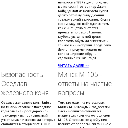
началось в 1887 году с того, что
шотландский ветеринар Джон
Бойд Данлоп из Белфаста купил
десятилетнему сыну Джонни
трехколесный велосипед. Сидя в
своем саду, он наблюдал за тем,
как сын тщетно пытается
проехать по рыхлой земле,
глубоко увязая в ней тремя
колесами, обутыми в жесткие и
тонкие шины-обручи. Тогда папа
Данлоп придумал надеть на
колеса широкие обручи,
сделанные из шланга дл...
ЧИТАТЬ ДАЛЕЕ >>
Безопасность.
Минск М-105 -
Оседлав
ответы на частые
железного коня
вопросы
Оседлав железного коня &nbsp;
Тем, кто ездит на мотоциклах
Во многих странах в последние
Минск М 105Каждый год десятки
годы отмечен рост дорожно-
тысяч новичков становятся
транспортных происшествий,
владельцами легких мотоциклов
участниками и жертвами которых
М-105. С первых же дней у них
становятся мотоциклисты. Они
возникают вопросы, связанные с