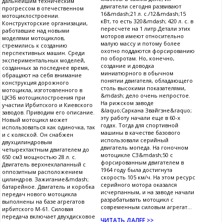
дальнейшим техническим
двигатели сегодня развивают
прогрессом в отечественном
16&mdash;21 л. с./12&mdash;15
мотоциклостроении.
кВт, то есть 320&mdash; 420 л. с. в
Конструкторские организации,
пересчете на 1 литр.Детали этих
работавшие над новыми
моторов имеют относительно
моделями мотоциклов,
малую массу и потому более
стремились к созданию
охотно поддаются форсированию
перспективных машин. Среди
по оборотам. Но, конечно,
экспериментальных моделей,
создание и доводка
созданных за последнее время,
миниатюрного в обычном
обращают на себя внимание
понятии двигателя, обладающего
конструкция дорожного
столь высокими показателями,
мотоцикла, изготовленного в
&mdash; дело очень непростое.
ЦКЭБ мотоциклостроения при
На рижском заводе
участии Ирбитского и Киевского
&laquo;Саркана Звайгзне&raquo;
заводов. Приводим его описание.
эту работу начали еще в 60-х
Новый мотоцикл может
годах. Тогда для спортивной
использоваться как одиночка, так
машины в качестве базового
и с коляской. Он снабжен
использовали серийный
двухцилиндровым
двигатель мопеда. На гоночном
четырехтактным двигателем до
мотоцикле СЗ&mdash;50 с
650 см3 мощностью 28 л. с.
форсированным двигателем в
Двигатель верхнеклапанный с
1964 году была достигнута
оппозитным расположением
скорость 105 км/ч. На этом ресурс
цилиндров. Зажигание&mdash;
серийного мотора оказался
батарейное. Двигатель и коробка
исчерпанным, и на заводе начали
передач нового мотоцикла
разрабатывать мотоцикл с
выполнены на базе агрегатов
современным силовым агрегат...
ирбитского М-61. Силовая
передача включает двухдисковое
ЧИТАТЬ ДАЛЕЕ >>