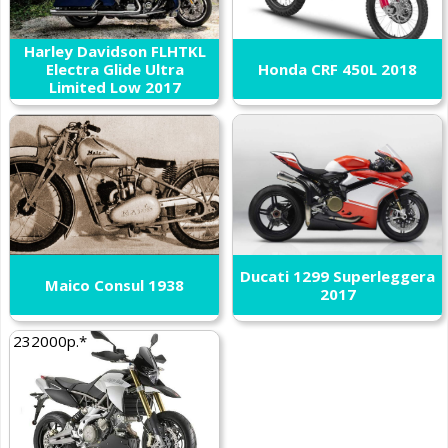
Harley Davidson FLHTKL
Electra Glide Ultra
Honda CRF 450L 2018
Limited Low 2017
Ducati 1299 Superleggera
Maico Consul 1938
2017
232000р.*