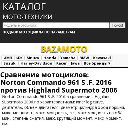
КАТАЛОГ
МОТО-ТЕХНИКИ
ПОДБОР МОТОЦИКЛА ПО ПАРАМЕТРАМ
BAZA
MOTO
ИМЗ
ИЖ
Минск
Honda
Yamaha
BMW
Kawasaki
Suzuki
Harley-Davidson
Racer
Jawa
Все бренды ▾
Все марки
Загрузка...
Сравнение мотоциклов:
Norton Commando 961 S .F. 2016
против Highland Supermoto 2006
Norton Commando 961 S .F. 2016 в сравнении с Highland
Supermoto 2006 по характеристикам: inner leg curve,
двигатель, объём двигателя, диаметр цилиндра х ход поршня,
макс. мощность, макс. мощность, л.с., макс.мощность на об/
мин., степень сжатия, макс. крутящий момент, макс. момент,
нм.