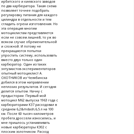
ирбитского и киевского заводов
по два карбюратора. Такая схема
позволяет точнее подобрать
регулировку питания для каждого
цилиндра в отдельности и тем
сгладить огрехи изготовления. Но
эта операция многим
мотоциклистам представляется
если не совсем лишней, то уж во
всяком случае обременительной
и сложной. И потому не
прекращаются попытки
упростить систему, использовать
вместо двух только один
карбюратор. Один из таких
энтузиастов-экспериментаторов
опытный мотоциклист А.
ОХОТНИКОВ из Челябинска
добился в этом направлении
неплохих результатов. И сегодня
делится опытом. Начну с
предыстории. Первый мой
мотоцикл М62 выпуска 1963 года с
карбюраторами К37 расходовал в
среднем 6,2&mdash;6,5 л на 100
км. После 60 тысяч километров
пробега дроссели износились, и
мне пришлось устанавливать
новые карбюраторы К302 с
плоским золотником. Расход