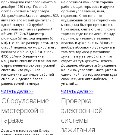
производство которого начато в
не осознают важности хорошо
декабре 1960 года. Главной
работающих тормозов и других
особенностью мотороллера
органов управления, шин,
&laquo;Чезета&raquo; модель 502,
подвесок. К постепенно
является его новый двигатель с
ухудшающимся характеристикам
одной выпускной трубой.
мотоцикла быстро привыкают.
Двигатель этот имеет рабочий
Пока везет, считают, что плохие
объем 171,7 см3 (диаметр
тормоза езде не помеха. Между
цилиндра 58 мм, ход поршня 65
прочим, длительное везенье
мм), т. е. те же размерности, что у
опасно, и даже очень. Многие
старой модели, но мощность его
вообще абсолютно убеждены в
возросла с 8 л. с. до 9.5 л. с. при
том, что тормоза у мотоцикла
4750 об/мин. Увеличение
хуже, чем у автомобиле, и что
мощности связывают в основном
стараться тут, дескать, нечего,
с применением одновыпускной
Досадное, обидное заблуждение.
системы, что улучшило
Конечно, управлять мотоциклом-
наполнение цилиндра рабочей
одиночкой при торможении куда
смесью и сделало более
сложнее, чем автомобилем, но
равномерной температ...
умелый ...
ЧИТАТЬ ДАЛЕЕ >>
ЧИТАТЬ ДАЛЕЕ >>
Оборудование
Проверка
мастерской в
электронной
гараже
системы
зажигания
Домашняя мастерская &nbsp;
&nbsp; Почти все мотоциклисты