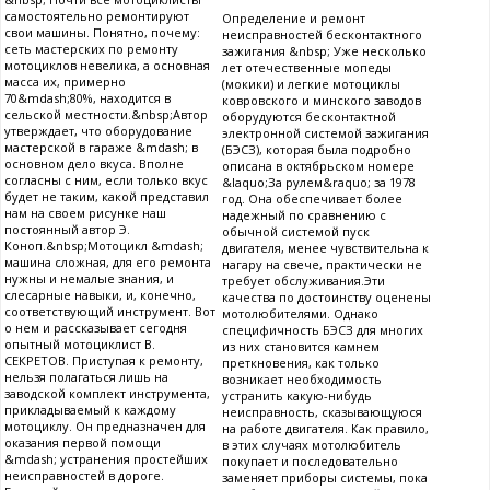
самостоятельно ремонтируют
Определение и ремонт
свои машины. Понятно, почему:
неисправностей бесконтактного
сеть мастерских по ремонту
зажигания &nbsp; Уже несколько
мотоциклов невелика, а основная
лет отечественные мопеды
масса их, примерно
(мокики) и легкие мотоциклы
70&mdash;80%, находится в
ковровского и минского заводов
сельской местности.&nbsp;Автор
оборудуются бесконтактной
утверждает, что оборудование
электронной системой зажигания
мастерской в гараже &mdash; в
(БЭСЗ), которая была подробно
основном дело вкуса. Вполне
описана в октябрьском номере
согласны с ним, если только вкус
&laquo;За рулем&raquo; за 1978
будет не таким, какой представил
год. Она обеспечивает более
нам на своем рисунке наш
надежный по сравнению с
постоянный автор Э.
обычной системой пуск
Коноп.&nbsp;Мотоцикл &mdash;
двигателя, менее чувствительна к
машина сложная, для его ремонта
нагару на свече, практически не
нужны и немалые знания, и
требует обслуживания.Эти
слесарные навыки, и, конечно,
качества по достоинству оценены
соответствующий инструмент. Вот
мотолюбителями. Однако
о нем и рассказывает сегодня
специфичность БЭСЗ для многих
опытный мотоциклист В.
из них становится камнем
СЕКРЕТОВ. Приступая к ремонту,
преткновения, как только
нельзя полагаться лишь на
возникает необходимость
заводской комплект инструмента,
устранить какую-нибудь
прикладываемый к каждому
неисправность, сказывающуюся
мотоциклу. Он предназначен для
на работе двигателя. Как правило,
оказания первой помощи
в этих случаях мотолюбитель
&mdash; устранения простейших
покупает и последовательно
неисправностей в дороге.
заменяет приборы системы, пока