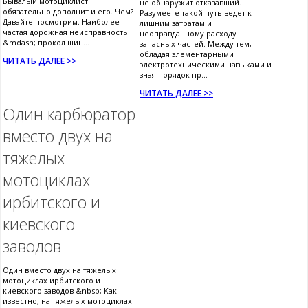
Бывалый мотоциклист
не обнаружит отказавший.
обязательно дополнит и его. Чем?
Разумеете такой путь ведет к
Давайте посмотрим. Наиболее
лишним затратам и
частая дорожная неисправность
неоправданному расходу
&mdash; прокол шин...
запасных частей. Между тем,
обладая элементарными
ЧИТАТЬ ДАЛЕЕ >>
электротехническими навыками и
зная порядок пр...
ЧИТАТЬ ДАЛЕЕ >>
Один карбюратор
вместо двух на
тяжелых
мотоциклах
ирбитского и
киевского
заводов
Один вместо двух на тяжелых
мотоциклах ирбитского и
киевского заводов &nbsp; Как
известно, на тяжелых мотоциклах