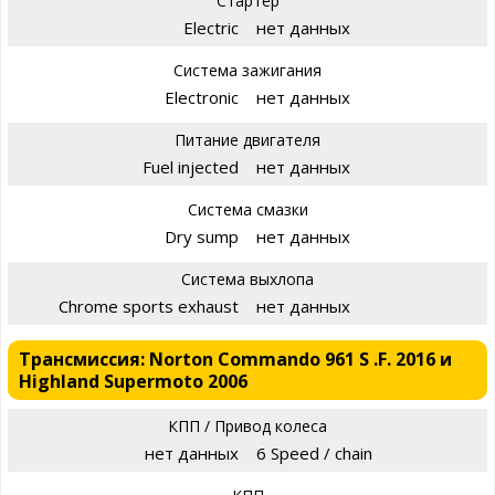
Стартер
Electric
нет данных
Система зажигания
Electronic
нет данных
Питание двигателя
Fuel injected
нет данных
Система смазки
Dry sump
нет данных
Система выхлопа
Chrome sports exhaust
нет данных
Трансмиссия: Norton Commando 961 S .F. 2016 и
Highland Supermoto 2006
КПП / Привод колеса
нет данных
6 Speed / chain