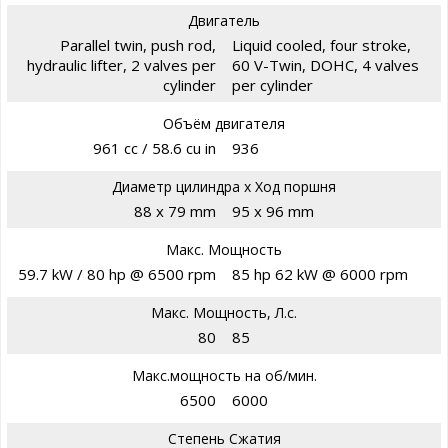
Двигатель
Parallel twin, push rod,
Liquid cooled, four stroke,
hydraulic lifter, 2 valves per
60 V-Twin, DOHC, 4 valves
cylinder
per cylinder
Объём двигателя
961 cc / 58.6 cu in
936
Диаметр цилиндра х Ход поршня
88 x 79 mm
95 x 96 mm
Макс. Мощность
59.7 kW / 80 hp @ 6500 rpm
85 hp 62 kW @ 6000 rpm
Макс. Мощность, Л.с.
80
85
Макс.мощность на об/мин.
6500
6000
Степень Сжатия