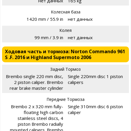
нет данных
165 kg
Колесная база
1420 mm / 55.9 in
нет данных
Колея
99 mm / 3.9 in
нет данных
Ходовая часть и тормоза: Norton Commando 961
S .F. 2016 и Highland Supermoto 2006
Задний Тормоз
Brembo single 220 mm disc,
Single 220mm disc 1 piston
2 piston caliper. Brembo
calipers
rear brake master cylinder
Передние Тормоза
Brembo 2 x 320 mm fully-
Single 310mm disc 6 piston
floating high carbon
caliper
stainless steel discs, 4
piston Brembo radially
mounted calipers. Brembo