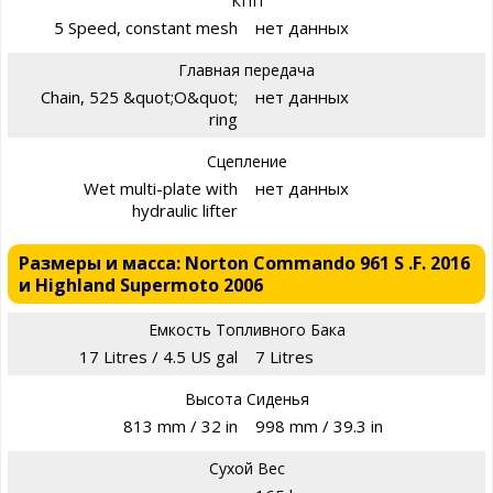
КПП
5 Speed, constant mesh
нет данных
Главная передача
Chain, 525 &quot;O&quot;
нет данных
ring
Сцепление
Wet multi-plate with
нет данных
hydraulic lifter
Размеры и масса: Norton Commando 961 S .F. 2016
и Highland Supermoto 2006
Емкость Топливного Бака
17 Litres / 4.5 US gal
7 Litres
Высота Сиденья
813 mm / 32 in
998 mm / 39.3 in
Сухой Вес