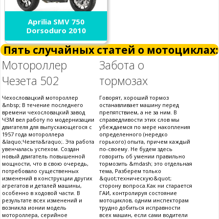
Aprilia SMV 750
Dorsoduro 2010
Пять случайных статей о мотоциклах:
Мотороллер
Забота о
Чезета 502
тормозах
Чехословацкий мотороллер
Говорят, хороший тормоз
&nbsp; В течение последнего
останавливает машину перед
времени чехословацкий завод
препятствием, а не за ним. В
ЧЗМ вел работу по модернизации
справедливости этих слов мы
двигателя для выпускающегося с
убеждаемся по мере накопления
1957 года мотороллера
определенного (нередко
&laquo;Чезета&raquo;. Эта работа
горького) опыта, причем каждый
увенчалась успехом. Создан
по-своему. Не будем здесь
новый двигатель повышенной
говорить об умении правильно
мощности, что в свою очередь,
тормозить &mdash; это отдельная
потребовало существенных
тема, Разберем только
изменений в конструкции других
&quot;техническую&quot;
агрегатов и деталей машины,
сторону вопроса.Как ни старается
особенно в ходовой части. В
ГАИ, контролируя состояние
результате всех изменений и
мотоциклов, одним инспекторам
возникла ионии модель
трудно добиться исправности
мотороллера, серийное
всех машин, если сами водители