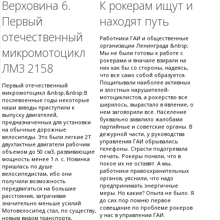
Верховина 6.
К рокерам ищут и
Первый
находят путь
отечественный
Работники ГАИ и общественные
организации Ленинграда &nbsp;
микромотоцикл
Мы не были готовы к работе с
рокерами и вначале взирали на
ЛМЗ 2158
них как бы со стороны, надеясь,
что все само собой образуется.
Пощипывали наиболее активных
Первый отечественный
и злостных нарушителей-
микромотоцикл &nbsp;&nbsp;В
мотоциклистов, а рокерство все
послевоенные годы некоторые
ширилось, вырастало в явление, о
наши заводы приступили к
нем заговорили все. Население
выпуску двигателей,
буквально завалило жалобами
предназначенных для установки
партийные и советские органы. В
на обычные дорожные
дежурной части, у руководства
велосипеды. Это были легкие 2Т
управления ГАИ обрывались
двухтактные двигатели рабочим
телефоны. Страсти подогревала
объемом до 50 см3, развивающие
печать. Рокеры поняли, что в
мощность менее 1 л. с. Новинка
покое их не оставят. А мы,
пришлась по душе
работники правоохранительных
велосипедистам, ибо они
органов, уяснили, что надо
получили возможность
предпринимать энергичные
передвигаться на большие
меры. Но какие? Опыта не было. Я
расстояния, затрачивая
до сих пор помню первое
значительно меньше усилий.
совещание по проблеме рокеров
Мотовелосипед стал, по существу,
у нас в управлении ГАИ.
новым видом транспорта,