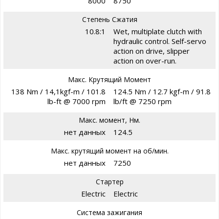
8000
8750
Степень Сжатия
10.8:1
Wet, multiplate clutch with
hydraulic control. Self-servo
action on drive, slipper
action on over-run.
Макс. Крутящий Момент
138 Nm / 14,1kgf-m / 101.8
124.5 Nm / 12.7 kgf-m / 91.8
lb-ft @ 7000 rpm
lb/ft @ 7250 rpm
Макс. момент, Нм.
нет данных
124.5
Макс. крутящий момент на об/мин.
нет данных
7250
Стартер
Electric
Electric
Система зажигания