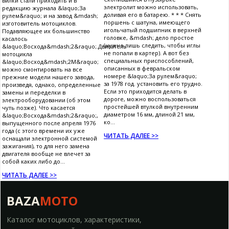
вилки стали приходить и в
электролит можно использовать,
редакцию журнала &laquo;За
доливая его в батарею. * * * Снять
рулем&raquo; и на завод &mdash;
поршень с шатуна, имеющего
изготовитель мотоциклов.
игольчатый подшипник в верхней
Подавляющее их большинство
головке, &mdash; дело простое
касалось
(нужно лишь следить, чтобы иглы
&laquo;Восхода&mdash;2&raquo;.Двигатель
не попали в картер). А вот без
мотоцикла
специальных приспособлений,
&laquo;Восход&mdash;2М&raquo;
описанных в февральском
можно смонтировать на все
номере &laquo;За рулем&raquo;
прежние модели нашего завода,
за 1978 год. установить его трудно.
произведя, однако, определенные
Если это приходится делать в
замены и переделки в
дороге, можно воспользоваться
электрооборудовании (об этом
простейшей втулкой внутренним
чуть позже). Что касается
диаметром 16 мм, длиной 21 мм,
&laquo;Восхода&mdash;2&raquo;,
ко...
выпущенного после апреля 1976
года (с этого времени их уже
ЧИТАТЬ ДАЛЕЕ >>
оснащали электронной системой
зажигания), то для него замена
двигателя вообще не влечет за
собой каких либо до...
ЧИТАТЬ ДАЛЕЕ >>
BAZA
MOTO
Каталог мотоциклов, характеристики,