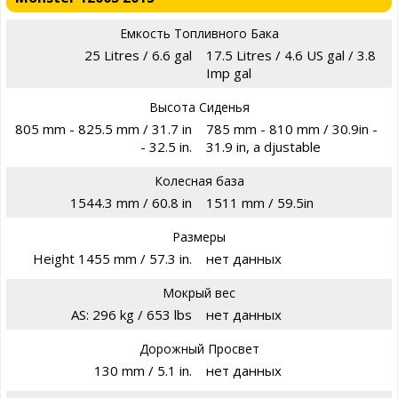
Емкость Топливного Бака
25 Litres / 6.6 gal
17.5 Litres / 4.6 US gal / 3.8
Imp gal
Высота Сиденья
805 mm - 825.5 mm / 31.7 in
785 mm - 810 mm / 30.9in -
- 32.5 in.
31.9 in, a djustable
Колесная база
1544.3 mm / 60.8 in
1511 mm / 59.5in
Размеры
Height 1455 mm / 57.3 in.
нет данных
Мокрый вес
AS: 296 kg / 653 lbs
нет данных
Дорожный Просвет
130 mm / 5.1 in.
нет данных