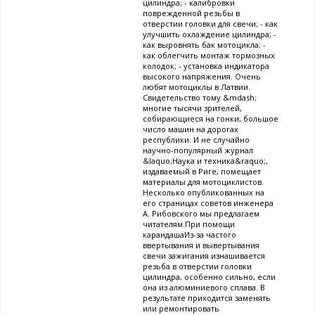
цилиндра; - калибровки
поврежденной резьбы в
отверстии головки для свечи; - как
улучшить охлаждение цилиндра; -
как выровнять бак мотоцикла; -
как облегчить монтаж тормозных
колодок; - установка индикатора
высокого напряжения. Очень
любят мотоциклы в Латвии.
Свидетельство тому &mdash;
многие тысячи зрителей,
собирающиеся на гонки, большое
число машин на дорогах
республики. И не случайно
научно-популярный журнал
&laquo;Наука и техника&raquo;,
издаваемый в Риге, помещает
материалы для мотоциклистов.
Несколько опубликованных на
его страницах советов инженера
А. Рибовского мы предлагаем
читателям.При помощи
карандашаИз-за частого
ввертывания и вывертывания
свечи зажигания изнашивается
резьба в отверстии головки
цилиндра, особенно сильно, если
она из алюминиевого сплава. В
результате приходится заменять
или ремонтировать