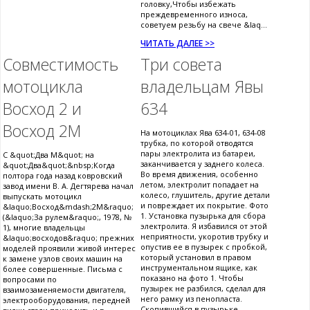
головку,Чтобы избежать
преждевременного износа,
советуем резьбу на свече &laq...
ЧИТАТЬ ДАЛЕЕ >>
Совместимость
Три совета
мотоцикла
владельцам Явы
Восход 2 и
634
Восход 2М
На мотоциклах Ява 634-01, 634-08
трубка, по которой отводятся
пары электролита из батареи,
С &quot;Два М&quot; на
заканчивается у заднего колеса.
&quot;Два&quot;&nbsp;Когда
Во время движения, особенно
полтора года назад ковровский
летом, электролит попадает на
завод имени В. А. Дегтярева начал
колесо, глушитель, другие детали
выпускать мотоцикл
и повреждает их покрытие. Фото
&laquo;Восход&mdash;2М&raquo;
1. Установка пузырька для сбора
(&laquo;За рулем&raquo;, 1978, №
электролита. Я избавился от этой
1), многие владельцы
неприятности, укоротив трубку и
&laquo;восходов&raquo; прежних
опустив ее в пузырек с пробкой,
моделей проявили живой интерес
который установил в правом
к замене узлов своих машин на
инструментальном ящике, как
более совершенные. Письма с
показано на фото 1. Чтобы
вопросами по
пузырек не разбился, сделал для
взаимозаменяемости двигателя,
него рамку из пенопласта.
электрооборудования, передней
Скопившийся в пузырьке