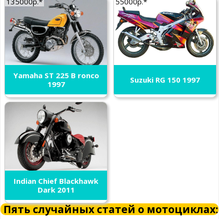
135000р.*
55000р.*
Yamaha ST 225 B ronco
Suzuki RG 150 1997
1997
Indian Chief Blackhawk
Dark 2011
Пять случайных статей о мотоциклах: