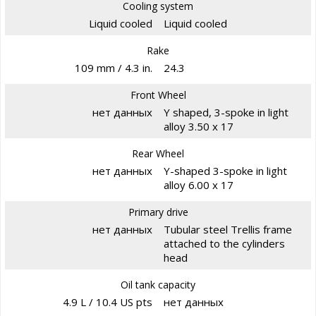
Cooling system
Liquid cooled
Liquid cooled
Rake
109 mm / 4.3 in.
24.3
Front Wheel
нет данных
Y shaped, 3-spoke in light
alloy 3.50 x 17
Rear Wheel
нет данных
Y-shaped 3-spoke in light
alloy 6.00 x 17
Primary drive
нет данных
Tubular steel Trellis frame
attached to the cylinders
head
Oil tank capacity
4.9 L / 10.4 US pts
нет данных