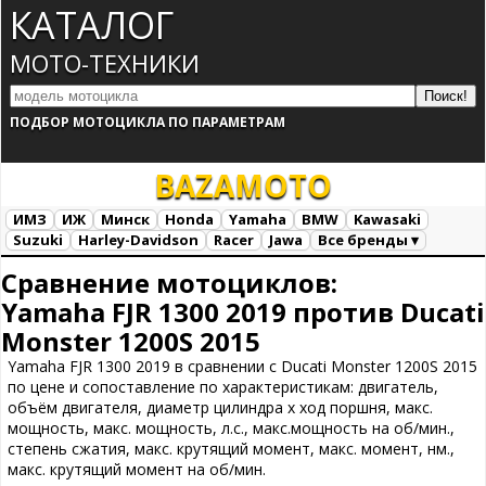
КАТАЛОГ
МОТО-ТЕХНИКИ
ПОДБОР МОТОЦИКЛА ПО ПАРАМЕТРАМ
BAZA
MOTO
ИМЗ
ИЖ
Минск
Honda
Yamaha
BMW
Kawasaki
Suzuki
Harley-Davidson
Racer
Jawa
Все бренды ▾
Все марки
Загрузка...
Сравнение мотоциклов:
Yamaha FJR 1300 2019 против Ducati
Monster 1200S 2015
Yamaha FJR 1300 2019 в сравнении с Ducati Monster 1200S 2015
по цене и сопоставление по характеристикам: двигатель,
объём двигателя, диаметр цилиндра х ход поршня, макс.
мощность, макс. мощность, л.с., макс.мощность на об/мин.,
степень сжатия, макс. крутящий момент, макс. момент, нм.,
макс. крутящий момент на об/мин.