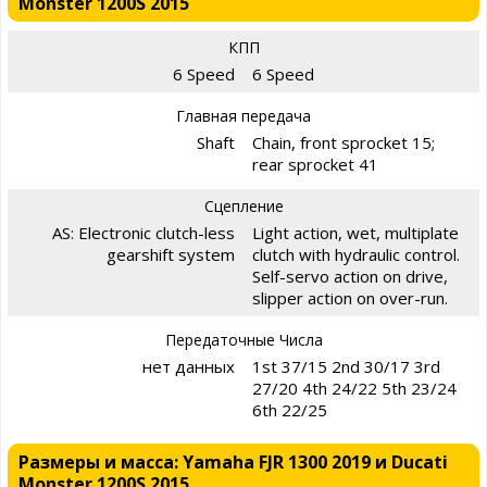
Monster 1200S 2015
КПП
6 Speed
6 Speed
Главная передача
Shaft
Chain, front sprocket 15;
rear sprocket 41
Сцепление
AS: Electronic clutch-less
Light action, wet, multiplate
gearshift system
clutch with hydraulic control.
Self-servo action on drive,
slipper action on over-run.
Передаточные Числа
нет данных
1st 37/15 2nd 30/17 3rd
27/20 4th 24/22 5th 23/24
6th 22/25
Размеры и масса: Yamaha FJR 1300 2019 и Ducati
Monster 1200S 2015