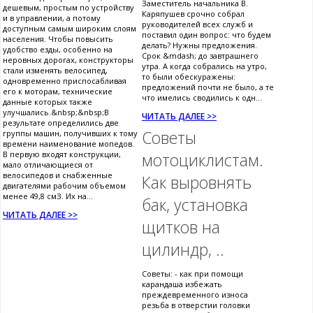
Заместитель начальника В.
дешевым, простым по устройству
Каряпушев срочно собрал
и в управлении, а потому
руководителей всех служб и
доступным самым широким слоям
поставил один вопрос: что будем
населения. Чтобы повысить
делать? Нужны предложения.
удобство езды, особенно на
Срок &mdash; до завтрашнего
неровных дорогах, конструкторы
утра. А когда собрались на утро,
стали изменять велосипед,
то были обескуражены:
одновременно приспосабливая
предложений почти не было, а те
его к моторам, технические
что имелись сводились к одн...
данные которых также
улучшались.&nbsp;&nbsp;В
ЧИТАТЬ ДАЛЕЕ >>
результате определились две
Советы
группы машин, получивших к тому
времени наименование мопедов.
В первую входят конструкции,
мотоциклистам.
мало отличающиеся от
велосипедов и снабженные
Как выровнять
двигателями рабочим объемом
менее 49,8 смЗ. Их на...
бак, установка
ЧИТАТЬ ДАЛЕЕ >>
щитков на
цилиндр, ..
Советы: - как при помощи
карандаша избежать
преждевременного износа
резьба в отверстии головки