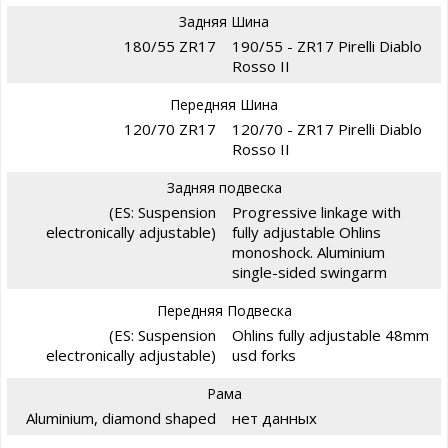
Задняя Шина
180/55 ZR17
190/55 - ZR17 Pirelli Diablo
Rosso II
Передняя Шина
120/70 ZR17
120/70 - ZR17 Pirelli Diablo
Rosso II
Задняя подвеска
(ES: Suspension
Progressive linkage with
electronically adjustable)
fully adjustable Ohlins
monoshock. Aluminium
single-sided swingarm
Передняя Подвеска
(ES: Suspension
Ohlins fully adjustable 48mm
electronically adjustable)
usd forks
Рама
Aluminium, diamond shaped
нет данных