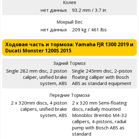
Колея
нет данных
93.2 mm / 3.7 in
Мокрый Вес
нет данных
209 kg / 461 lbs
Ходовая часть и тормоза: Yamaha FJR 1300 2019 и
Ducati Monster 1200S 2015
Задний Тормоз
Single 282 mm disc, 2 piston
Single 245mm disc, 2-piston
caliper, unified brake
floating calliper with Bosch
system, ABS
ABS as standard equipment
Передние Тормоза
2 x 320mm discs, 4 piston
2 x 320 mm Semi-floating
calipers, unified brake
discs, radially mounted
system, ABS
Monobloc Brembo M4-32
callipers, 4-pistons, radial
pump with Bosch ABS as
standard