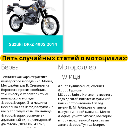
Suzuki DR-Z 400S 2014
Пять случайных статей о мотоциклах:
Берва
Мотороллер
Тулица
Техническая характеристика
венгерского мопеда Рис. Мопед
Мотолюбитель В. Степанов из
&quot;Тулица&quot; сменяет
Воронежа просит сообщить
&quot;Туриста-
техническую характеристику
М&quot;&nbsp;Начало четвертого
венгерского мопеда
года десятой пятилетки тульский
&laquo;&raquo;. Эти машины
машиностроительный завод
несколько лет назад поступали в
имени В. М. Рябикова отметил
нашу торговую сеть. На мопеде
выпуском новой машины. Место
&laquo;&raquo; установлен
&laquo;Туриста&mdash;М&raquo;
двухтактный одноцилиндровый
в производственной программе
двигатель (38x43 мм, 48 см3,
заняла &laquo;Тулица&raquo;