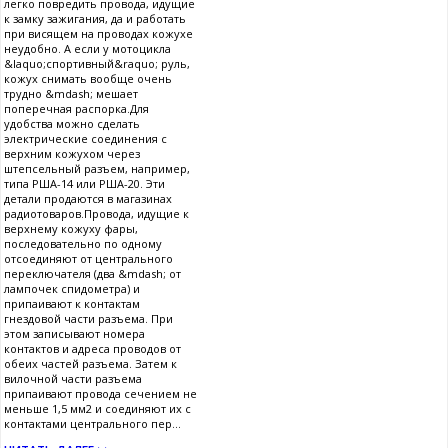
легко повредить провода, идущие
к замку зажигания, да и работать
при висящем на проводах кожухе
неудобно. А если у мотоцикла
&laquo;спортивный&raquo; руль,
кожух снимать вообще очень
трудно &mdash; мешает
поперечная распорка.Для
удобства можно сделать
электрические соединения с
верхним кожухом через
штепсельный разъем, например,
типа РША-14 или РША-20. Эти
детали продаются в магазинах
радиотоваров.Провода, идущие к
верхнему кожуху фары,
последовательно по одному
отсоединяют от центрального
переключателя (два &mdash; от
лампочек спидометра) и
припаивают к контактам
гнездовой части разъема. При
этом записывают номера
контактов и адреса проводов от
обеих частей разъема. Затем к
вилочной части разъема
припаивают провода сечением не
меньше 1,5 мм2 и соединяют их с
контактами центрального пер...