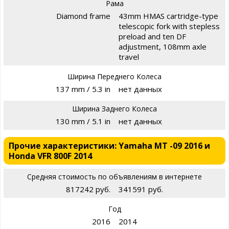
Рама
Diamond frame
43mm HMAS cartridge-type
telescopic fork with stepless
preload and ten DF
adjustment, 108mm axle
travel
Ширина Переднего Колеса
137 mm / 5.3 in
нет данных
Ширина Заднего Колеса
130 mm / 5.1 in
нет данных
Прочие характеристики: Yamaha MT -09 2016 и
Honda VFR 800F 2014
Средняя стоимость по объявлениям в интернете
817242 руб.
341591 руб.
Год
2016
2014