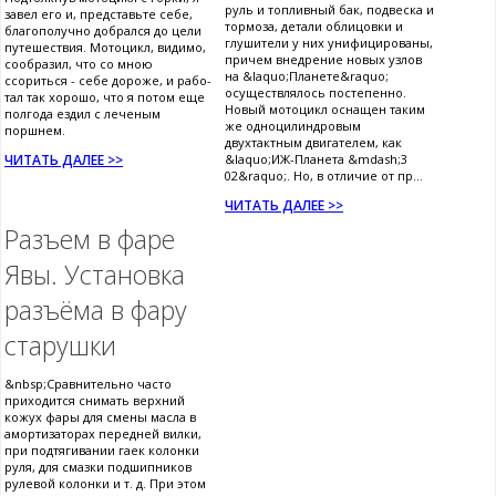
руль и топливный бак, подвеска и
завел его и, представьте себе,
тормоза, детали облицовки и
благополучно добрался до цели
глушители у них унифицированы,
путешествия. Мотоцикл, видимо,
причем внедрение новых узлов
сообразил, что со мною
на &laquo;Планете&raquo;
ссориться - себе дороже, и рабо-
осуществлялось постепенно.
тал так хорошо, что я потом еще
Новый мотоцикл оснащен таким
полгода ездил с леченым
же одноцилиндровым
поршнем.
двухтактным двигателем, как
ЧИТАТЬ ДАЛЕЕ >>
&laquo;ИЖ-Планета &mdash;3
02&raquo;. Но, в отличие от пр...
ЧИТАТЬ ДАЛЕЕ >>
Разъем в фаре
Явы. Установка
разъёма в фару
старушки
&nbsp;Сравнительно часто
приходится снимать верхний
кожух фары для смены масла в
амортизаторах передней вилки,
при подтягивании гаек колонки
руля, для смазки подшипников
рулевой колонки и т. д. При этом