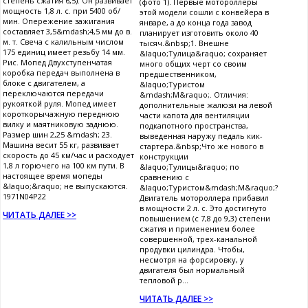
степень сжатия 6,5). Он развивает
(фото 1). Первые мотороллеры
мощность 1,8 л. с. при 5400 об/
этой модели сошли с конвейера в
мин. Опережение зажигания
январе, а до конца года завод
составляет 3,5&mdash;4,5 мм до в.
планирует изготовить около 40
м. т. Свеча с калильным числом
тысяч.&nbsp;1. Внешне
175 единиц имеет резьбу 14 мм.
&laquo;Тулица&raquo; сохраняет
Рис. Мопед Двухступенчатая
много общих черт со своим
коробка передач выполнена в
предшественником,
блоке с двигателем, а
&laquo;Туристом
переключаются передачи
&mdash;М&raquo;. Отличия:
рукояткой руля. Мопед имеет
дополнительные жалюзи на левой
короткорычажную переднюю
части капота для вентиляции
вилку и маятниковую заднюю.
подкапотного пространства,
Размер шин 2,25 &mdash; 23.
выведенная наружу педаль кик-
Машина весит 55 кг, развивает
стартера.&nbsp;Что же нового в
скорость до 45 км/час и расходует
конструкции
1,8 л горючего на 100 км пути. В
&laquo;Тулицы&raquo; по
настоящее время мопеды
сравнению с
&laquo;&raquo; не выпускаются.
&laquo;Туристом&mdash;М&raquo;?
1971N04P22
Двигатель мотороллера прибавил
в мощности 2 л. с. Это достигнуто
ЧИТАТЬ ДАЛЕЕ >>
повышением (с 7,8 до 9,3) степени
сжатия и применением более
совершенной, трех-канальной
продувки цилиндра. Чтобы,
несмотря на форсировку, у
двигателя был нормальный
тепловой р...
ЧИТАТЬ ДАЛЕЕ >>