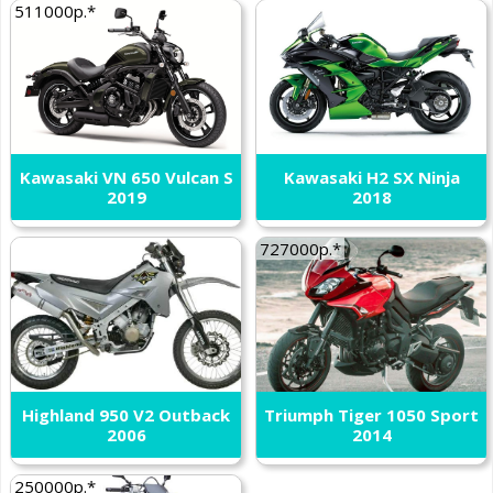
511000р.*
Kawasaki VN 650 Vulcan S
Kawasaki H2 SX Ninja
2019
2018
727000р.*
Highland 950 V2 Outback
Triumph Tiger 1050 Sport
2006
2014
250000р.*