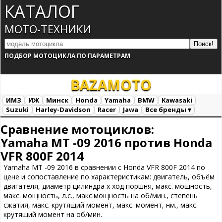
КАТАЛОГ
МОТО-ТЕХНИКИ
ПОДБОР МОТОЦИКЛА ПО ПАРАМЕТРАМ
BAZA
MOTO
ИМЗ
ИЖ
Минск
Honda
Yamaha
BMW
Kawasaki
Suzuki
Harley-Davidson
Racer
Jawa
Все бренды ▾
Все марки
Загрузка...
Сравнение мотоциклов:
Yamaha MT -09 2016 против Honda
VFR 800F 2014
Yamaha MT -09 2016 в сравнении с Honda VFR 800F 2014 по
цене и сопоставление по характеристикам: двигатель, объём
двигателя, диаметр цилиндра х ход поршня, макс. мощность,
макс. мощность, л.с., макс.мощность на об/мин., степень
сжатия, макс. крутящий момент, макс. момент, нм., макс.
крутящий момент на об/мин.