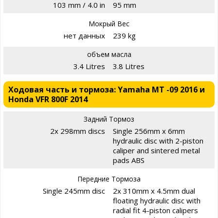
103 mm / 4.0 in
95 mm
Мокрый Вес
нет данных
239 kg
объем масла
3.4 Litres
3.8 Litres
Ходовая часть и тормоза: Yamaha MT -09 2016 и
Honda VFR 800F 2014
Задний Тормоз
2x 298mm discs
Single 256mm x 6mm
hydraulic disc with 2-piston
caliper and sintered metal
pads ABS
Передние Тормоза
Single 245mm disc
2x 310mm x 4.5mm dual
floating hydraulic disc with
radial fit 4-piston calipers