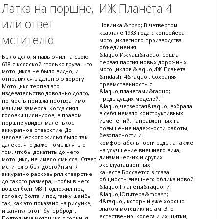
Латка на поршне,
ИЖ Планета 4
или ответ
Новинка &nbsp; В четвертом
квартале 1983 года с конвейера
мстителю
мотоциклетного производства
объединения
&laquo;Ижмаш&raquo; сошла
Было дело, я навьючил на свою
первая партия новых дорожных
638 с коляской столько груза, что
мотоциклов &laquo;ИЖ-Планета
мотоцикла не было видно, и
&mdash; 4&raquo;. Сохраняя
отправился в дальнюю дорогу.
преемственность с
Мотоцикл терпел это
&laquo;планетами&raquo;
издевательство довольно долго,
предыдущих моделей,
но месть пришла неотвратимо:
&laquo;четвертая&raquo; вобрала
машина замерла. Когда снял
в себя немало конструктивных
головки цилиндров, в правом
изменений, направленных на
поршне увидел маленькое
повышение надежности работы,
аккуратное отверстие. До
безопасности и
человеческого жилья было так
комфортабельности езды, а также
далеко, что даже помышлять о
на улучшение внешнего вида,
том, чтобы докатить до него
динамических и других
мотоцикл, не имело смысла. Ответ
эксплуатационных
мстителю был достойным. Я
качеств.Бросается в глаза
аккуратно расковырял отверстие
общность внешнего облика новой
до такого размера, чтобы в него
&laquo;Планеты&raquo; и
вошел болт М8. Подложил под
&laquo;Юпитера&mdash;
головку болта и под гайку шайбы
4&raquo;, который уже хорошо
так, как это показано на рисунке,
знаком мотоциклистам. Это
и затянул этот "бутерброд".
естественно: колеса и их щитки,
Подтолкнув мотоцикл с горки, я