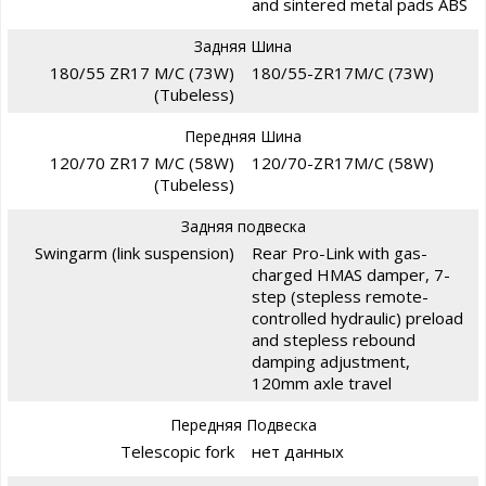
and sintered metal pads ABS
Задняя Шина
180/55 ZR17 M/C (73W)
180/55-ZR17M/C (73W)
(Tubeless)
Передняя Шина
120/70 ZR17 M/C (58W)
120/70-ZR17M/C (58W)
(Tubeless)
Задняя подвеска
Swingarm (link suspension)
Rear Pro-Link with gas-
charged HMAS damper, 7-
step (stepless remote-
controlled hydraulic) preload
and stepless rebound
damping adjustment,
120mm axle travel
Передняя Подвеска
Telescopic fork
нет данных