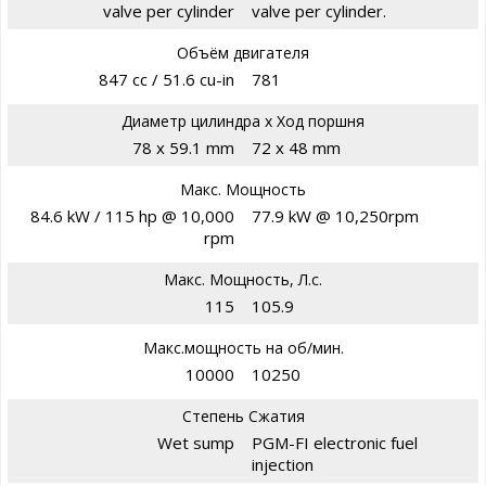
valve per cylinder
valve per cylinder.
Объём двигателя
847 cc / 51.6 cu-in
781
Диаметр цилиндра х Ход поршня
78 x 59.1 mm
72 x 48 mm
Макс. Мощность
84.6 kW / 115 hp @ 10,000
77.9 kW @ 10,250rpm
rpm
Макс. Мощность, Л.с.
115
105.9
Макс.мощность на об/мин.
10000
10250
Степень Сжатия
Wet sump
PGM-FI electronic fuel
injection