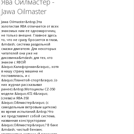
Ява Ойлмастер -
Jawa Oilmaster
Jawa Oilmaster&nbsp;Эта
золотистая ЯВА отличается от всех
знакомых нам ее одномарочниц
не только внешне. Главное здесь
то, что не сразу бросается в глаза,
&mdash; система раздельной
смазки двигателя. Для некоторых
читателей она уже не
диковинка&mdash; для тех, кто
знаком с ЯВОЙ
&laquo;Калифорниан&raquo;, хотя
в нашу страну машина не
поставлялась, и с
&laquo;Планетой-спорт&raquo; (о
них журнал рассказывал
ранее).&nbsp;Мотоциклы CZ-350
модели &laquo;472.4&raquo;
(слева) и ЯВА-350
&laquo;Ойлмастер&raquo; (с
самодельным ветровым щитком)
во время испытаний.&nbsp;Что
же представляет собой система,
названная конструкторами
&laquo;Ойлмастер&raquo;? В баке
&mdash; чистый бензин;
кривошипно-шатунный механизм