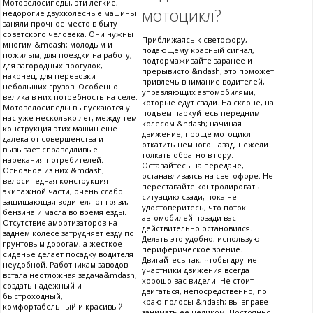
Мотовелосипеды, эти легкие,
мотоцикл?
недорогие двухколесные машины
заняли прочное место в быту
советского человека. Они нужны
Приближаясь к светофору,
многим &mdash; молодым и
подающему красный сигнал,
пожилым, для поездки на работу,
подтормаживайте заранее и
для загородных прогулок,
прерывисто &ndash; это поможет
наконец, для перевозки
привлечь внимание водителей,
небольших грузов. Особенно
управляющих автомобилями,
велика в них потребность на селе.
которые едут сзади. На склоне, на
Мотовелосипеды выпускаются у
подъем паркуйтесь передним
нас уже несколько лет, между тем
колесом &ndash; начиная
конструкция этих машин еще
движение, проще мотоцикл
далека от совершенства и
откатить немного назад, нежели
вызывает справедливые
толкать обратно в гору.
нарекания потребителей.
Оставайтесь на передаче,
Основное из них &mdash;
останавливаясь на светофоре. Не
велосипедная конструкция
переставайте контролировать
экипажной части, очень слабо
ситуацию сзади, пока не
защищающая водителя от грязи,
удостоверитесь, что поток
бензина и масла во время езды.
автомобилей позади вас
Отсутствие амортизаторов на
действительно остановился.
заднем колесе затрудняет езду по
Делать это удобно, использую
грунтовым дорогам, а жесткое
периферическое зрение.
сиденье делает посадку водителя
Двигайтесь так, чтобы другие
неудобной. Работникам заводов
участники движения всегда
встала неотложная задача&mdash;
хорошо вас видели. Не стоит
создать надежный и
двигаться, непосредственно, по
быстроходный,
краю полосы &ndash; вы вправе
комфортабельный и красивый
занимать ее целиком. Постоянно