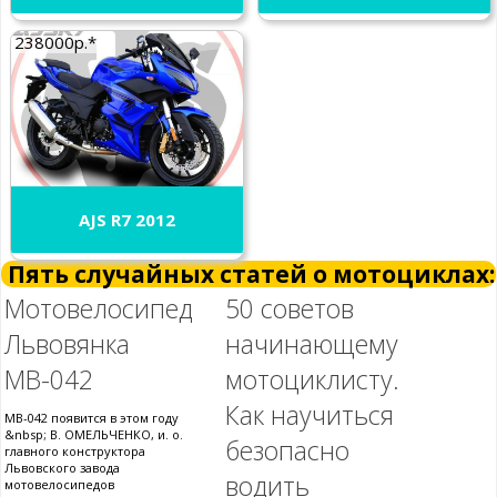
238000р.*
AJS R7 2012
Пять случайных статей о мотоциклах:
Мотовелосипед
50 советов
Львовянка
начинающему
МВ-042
мотоциклисту.
Как научиться
МВ-042 появится в этом году
&nbsp; В. ОМЕЛЬЧЕНКО, и. о.
безопасно
главного конструктора
Львовского завода
водить
мотовелосипедов