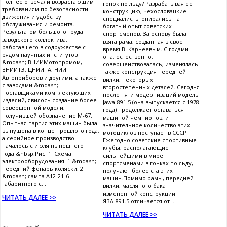
полнее отвечали возрастающим
гонок по льду? Разрабатывая ее
требованиям по безопасности
конструкцию, чехословацкие
движения и удобству
специалисты опирались на
обслуживания и ремонта.
богатый опыт советских
Результатом большого труда
спортсменов. За основу была
заводского коллектива,
взята рама, созданная в свое
работавшего в содружестве с
время В. Карнеевым. С годами
рядом научных институтов
она, естественно,
&mdash; ВНИИМотопромом,
совершенствовалась, изменялась
ВНИИТЭ, ЦНИИТА, НИИ
также конструкция передней
Автоприборов и другими, а также
вилки, некоторых
с заводами &mdash;
второстепенных деталей. Сегодня
поставщиками комплектующих
после пяти модернизаций модель
изделий, явилось создание более
Jawa-891.5 (она выпускается с 1978
совершенной модели,
года) продолжает оставаться
получившей обозначение М-67.
машиной чемпионов, и
Опытная партия этих машин была
значительное количество этих
выпущена в конце прошлого года,
мотоциклов поступает в СССР.
а серийное производство
Ежегодно советские спортивные
началось с июля нынешнего
клубы, располагающие
года.&nbsp;Рис. 1. Схема
сильнейшими в мире
электрооборудования: 1 &mdash;
спортсменами в гонках по льду,
передний фонарь коляски; 2
получают более ста этих
&mdash; лампа А12-21-6
машин.Помимо рамы, передней
габаритного с...
вилки, масляного бака
измененной конструкции
ЧИТАТЬ ДАЛЕЕ >>
ЯВА-891.5 отличается от ...
ЧИТАТЬ ДАЛЕЕ >>