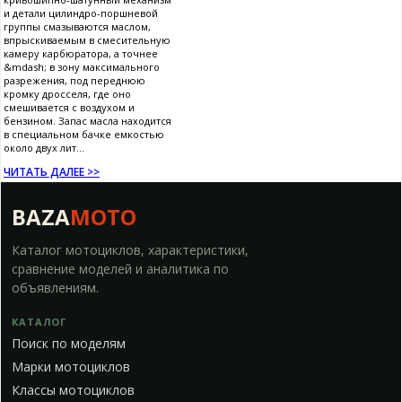
и детали цилиндро-поршневой
группы смазываются маслом,
впрыскиваемым в смесительную
камеру карбюратора, а точнее
&mdash; в зону максимального
разрежения, под переднюю
кромку дросселя, где оно
смешивается с воздухом и
бензином. Запас масла находится
в специальном бачке емкостью
около двух лит...
ЧИТАТЬ ДАЛЕЕ >>
BAZA
MOTO
Каталог мотоциклов, характеристики,
сравнение моделей и аналитика по
объявлениям.
КАТАЛОГ
Поиск по моделям
Марки мотоциклов
Классы мотоциклов