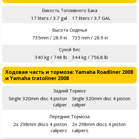
Емкость Топливного Бака
17 liters / 3.7 gal
17 liters / 3.7 GAL
Высота Сиденья
735mm / 28.9 in
735 mm / 28.9 in
Сухой Вес
340 kg / 748 lb
344 kg / 756.8 lb
Ходовая часть и тормоза: Yamaha Roadliner 2008
и Yamaha tratoliner 2008
Задний Тормоз
Single 320mm disc 4 piston
Single 320mm disc 4 piston
caliper
caliper
Передние Тормоза
2x 298mm discs 4 piston
2x 298mm discs 4 piston
calipers
calipers