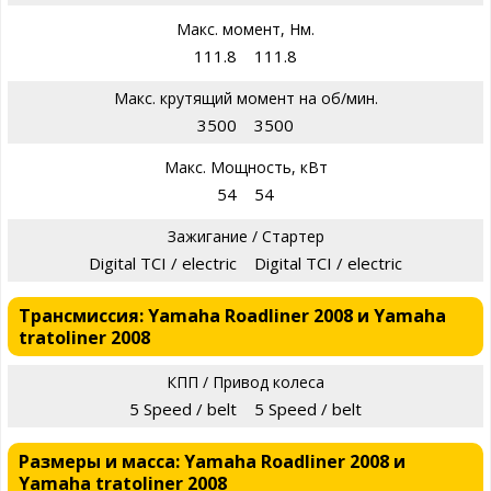
Макс. момент, Нм.
111.8
111.8
Макс. крутящий момент на об/мин.
3500
3500
Макс. Мощность, кВт
54
54
Зажигание / Стартер
Digital TCI / electric
Digital TCI / electric
Трансмиссия: Yamaha Roadliner 2008 и Yamaha
tratoliner 2008
КПП / Привод колеса
5 Speed / belt
5 Speed / belt
Размеры и масса: Yamaha Roadliner 2008 и
Yamaha tratoliner 2008