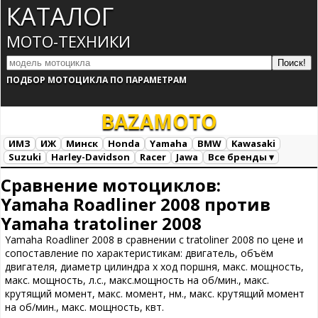
КАТАЛОГ
МОТО-ТЕХНИКИ
ПОДБОР МОТОЦИКЛА ПО ПАРАМЕТРАМ
BAZA
MOTO
ИМЗ
ИЖ
Минск
Honda
Yamaha
BMW
Kawasaki
Suzuki
Harley-Davidson
Racer
Jawa
Все бренды ▾
Все марки
Загрузка...
Сравнение мотоциклов:
Yamaha Roadliner 2008 против
Yamaha tratoliner 2008
Yamaha Roadliner 2008 в сравнении с tratoliner 2008 по цене и
сопоставление по характеристикам: двигатель, объём
двигателя, диаметр цилиндра х ход поршня, макс. мощность,
макс. мощность, л.с., макс.мощность на об/мин., макс.
крутящий момент, макс. момент, нм., макс. крутящий момент
на об/мин., макс. мощность, квт.