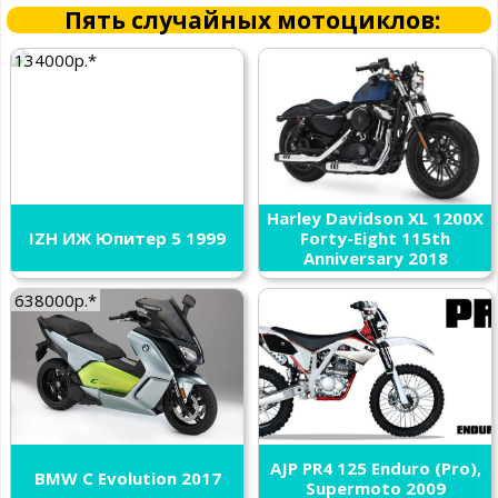
Пять случайных мотоциклов:
134000р.*
Harley Davidson XL 1200X
IZH ИЖ Юпитер 5 1999
Forty-Eight 115th
Anniversary 2018
638000р.*
AJP PR4 125 Enduro (Pro),
BMW C Evolution 2017
Supermoto 2009