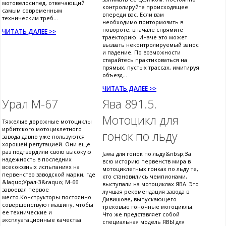
мотовелосипед, отвечающий
контролируйте происходящее
самым современным
впереди вас. Если вам
техническим треб...
необходимо притормозить в
повороте, вначале спрямите
ЧИТАТЬ ДАЛЕЕ >>
траекторию. Иначе это может
вызвать неконтролируемый занос
и падение. По возможности
старайтесь практиковаться на
прямых, пустых трассах, имитируя
объезд...
ЧИТАТЬ ДАЛЕЕ >>
Урал М-67
Ява 891.5.
Мотоцикл для
Тяжелые дорожные мотоциклы
ирбитского мотоциклетного
гонок по льду
завода давно уже пользуются
хорошей репутацией. Они еще
раз подтвердили свою высокую
Jawa для гонок по льду&nbsp;За
надежность в последних
всю историю первенств мира в
всесоюзных испытаниях на
мотоциклетных гонках по льду те,
первенство заводской марки, где
кто становились чемпионами,
&laquo;Урал-3&raquo; М-66
выступали на мотоциклах ЯВА. Это
завоевал первое
лучшая рекомендация завода в
место.Конструкторы постоянно
Дивишове, выпускающего
совершенствуют машину, чтобы
трековые гоночные мотоциклы.
ее технические и
Что же представляет собой
эксплуатационные качества
специальная модель ЯВЫ для