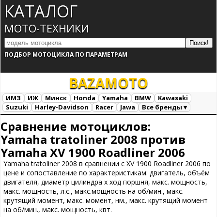
КАТАЛОГ
МОТО-ТЕХНИКИ
ПОДБОР МОТОЦИКЛА ПО ПАРАМЕТРАМ
BAZA
MOTO
ИМЗ
ИЖ
Минск
Honda
Yamaha
BMW
Kawasaki
Suzuki
Harley-Davidson
Racer
Jawa
Все бренды ▾
Все марки
Загрузка...
Сравнение мотоциклов:
Yamaha tratoliner 2008 против
Yamaha XV 1900 Roadliner 2006
Yamaha tratoliner 2008 в сравнении с XV 1900 Roadliner 2006 по
цене и сопоставление по характеристикам: двигатель, объём
двигателя, диаметр цилиндра х ход поршня, макс. мощность,
макс. мощность, л.с., макс.мощность на об/мин., макс.
крутящий момент, макс. момент, нм., макс. крутящий момент
на об/мин., макс. мощность, квт.