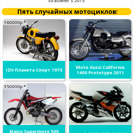
Stratoliner S 2013
Пять случайных мотоциклов:
160000р.*
Moto Guzzi California
IZH Планета Спорт 1973
1400 Prototype 2011
350000р.*
Maico Supermoto 500