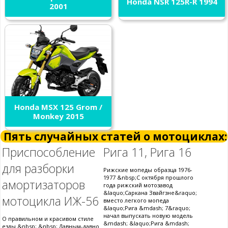
Honda NSR 125R-R 1994
2001
Honda MSX 125 Grom /
Monkey 2015
Пять случайных статей о мотоциклах:
Приспособление
Рига 11, Рига 16
для разборки
Рижские мопеды образца 1976-
1977 &nbsp;С октября прошлого
амортизаторов
года рижский мотозавод
&laquo;Саркана Звайгзне&raquo;
мотоцикла ИЖ-56
вместо легкого мопеда
&laquo;Рига &mdash; 7&raquo;
начал выпускать новую модель
О правильном и красивом стиле
&mdash; &laquo;Рига &mdash;
езды &nbsp; &nbsp; Давным-давно