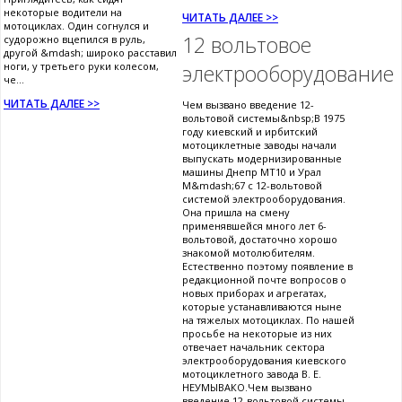
некоторые водители на
ЧИТАТЬ ДАЛЕЕ >>
мотоциклах. Один согнулся и
12 вольтовое
судорожно вцепился в руль,
другой &mdash; широко расставил
ноги, у третьего руки колесом,
электрооборудование
че...
ЧИТАТЬ ДАЛЕЕ >>
Чем вызвано введение 12-
вольтовой системы&nbsp;В 1975
году киевский и ирбитский
мотоциклетные заводы начали
выпускать модернизированные
машины Днепр МТ10 и Урал
М&mdash;67 с 12-вольтовой
системой электрооборудования.
Она пришла на смену
применявшейся много лет 6-
вольтовой, достаточно хорошо
знакомой мотолюбителям.
Естественно поэтому появление в
редакционной почте вопросов о
новых приборах и агрегатах,
которые устанавливаются ныне
на тяжелых мотоциклах. По нашей
просьбе на некоторые из них
отвечает начальник сектора
электрооборудования киевского
мотоциклетного завода В. Е.
НЕУМЫВАКО.Чем вызвано
введение 12-вольтовой системы