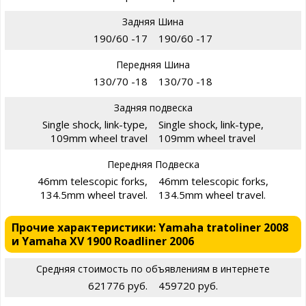
Задняя Шина
190/60 -17
190/60 -17
Передняя Шина
130/70 -18
130/70 -18
Задняя подвеска
Single shock, link-type,
Single shock, link-type,
109mm wheel travel
109mm wheel travel
Передняя Подвеска
46mm telescopic forks,
46mm telescopic forks,
134.5mm wheel travel.
134.5mm wheel travel.
Прочие характеристики: Yamaha tratoliner 2008
и Yamaha XV 1900 Roadliner 2006
Средняя стоимость по объявлениям в интернете
621776 руб.
459720 руб.