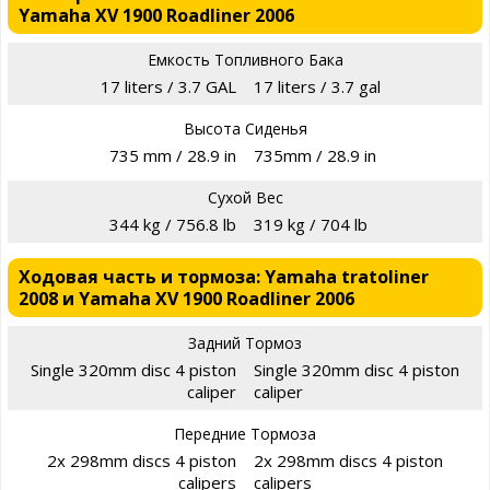
Yamaha XV 1900 Roadliner 2006
Емкость Топливного Бака
17 liters / 3.7 GAL
17 liters / 3.7 gal
Высота Сиденья
735 mm / 28.9 in
735mm / 28.9 in
Сухой Вес
344 kg / 756.8 lb
319 kg / 704 lb
Ходовая часть и тормоза: Yamaha tratoliner
2008 и Yamaha XV 1900 Roadliner 2006
Задний Тормоз
Single 320mm disc 4 piston
Single 320mm disc 4 piston
caliper
caliper
Передние Тормоза
2x 298mm discs 4 piston
2x 298mm discs 4 piston
calipers
calipers