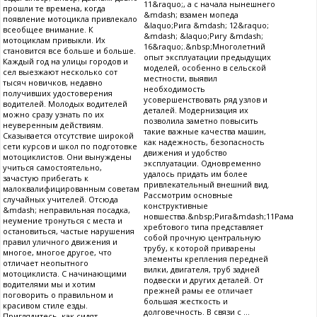
11&raquo;, а с начала нынешнего
прошли те времена, когда
&mdash; взамен мопеда
появление мотоцикла привлекало
&laquo;Рига &mdash; 12&raquo;
всеобщее внимание. К
&mdash; &laquo;Ригу &mdash;
мотоциклам привыкли. Их
16&raquo;.&nbsp;Многолетний
становится все больше и больше.
опыт эксплуатации предыдущих
Каждый год на улицы городов и
моделей, особенно в сельской
сел выезжают несколько сот
местности, выявил
тысяч новичков, недавно
необходимость
получивших удостоверения
усовершенствовать ряд узлов и
водителей. Молодых водителей
деталей. Модернизация их
можно сразу узнать по их
позволила заметно повысить
неуверенным действиям.
такие важные качества машин,
Сказывается отсутствие широкой
как надежность, безопасность
сети курсов и школ по подготовке
движения и удобство
мотоциклистов. Они вынуждены
эксплуатации. Одновременно
учиться самостоятельно,
удалось придать им более
зачастую прибегать к
привлекательный внешний вид.
малоквалифицированным советам
Рассмотрим основные
случайных учителей. Отсюда
конструктивные
&mdash; неправильная посадка,
новшества.&nbsp;Рига&mdash;11Рама
неумение тронуться с места и
хребтового типа представляет
остановиться, частые нарушения
собой прочную центральную
правил уличного движения и
трубу, к которой приварены
многое, многое другое, что
элементы крепления передней
отличает неопытного
вилки, двигателя, труб задней
мотоциклиста. С начинающими
подвески и других деталей. От
водителями мы и хотим
прежней рамы ее отличает
поговорить о правильном и
большая жесткость и
красивом стиле езды.
долговечность. В связи с ...
Приглядитесь, как сидят