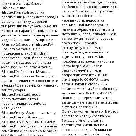
определенными затруднениями,
Планета 5 &nbsp; &nbsp;
особенно при эксплуатации их в
Объединение
сельской местности. Причины
&laquo;Ижмаш&raquo; на
&mdash; а собственной
протяжении многих лет проводит
неопытности, недостатке
в жизнь политику широкой
специальной литературы, а
унификации выпускаемых машин.
главным образом в том что эти
Не только параллельной, то есть
мотоциклы, предназначенные в
для изготовляемых одновременно
основном для дорог с твердым
моделей, например &laquo;ИЖ-
покрытием, нередко
Юпитер-5&raquo; и &laquo;ИЖ-
эксплуатируются там, где
Планета-5&raquo;, но и
приходится довольно много
последовательной &mdash;
ездить по грунтовым. Мы
преемственность более поздних
подобрали вопросы, наиболее
машин с предшественниками
часто встречающиеся в
(&laquo;ИЖ-Планета-5&raquo;,
редакционной почте, и
&laquo;ИЖ-Планета-4&raquo;,
попросили ответить на них
&laquo;ИЖ-Планета-3&raquo; и т.
инженера Э. КОНОПА.Какие
п.). Такая тенденция сохранится и
детали новой и старой ЯВЫ
в ближайшее время. Как известно,
взаимозаменяемы? Что общего у
конструкторы
мотоциклов ЯВА-634 и ЧЗ-472?
&laquo;Ижмаша&raquo;
Полностью перечислить все
предусматривают три
взаимозаменяемые детали и узлы
перспективных семейства
в статье невозможно.
мотоциклов:
Остановимся на главных. В новом
&laquo;Сириус&raquo; на смену
двигателе мотоцикла Ява 634
&laquo;Планете&raquo;,
больше степень сжатия,
&laquo;Сатурн&raquo; на смену
достигнутая уменьшением
&laquo;Юпитеру&raquo; и новое
высоты цилиндра. Остальные
семейство &laquo;Орион&raquo;
основные размеры &mdash;
(ЗР, 1990, №6). Последнее