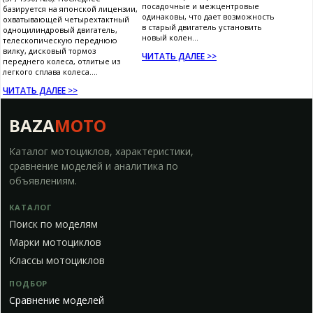
посадочные и межцентровые
базируется на японской лицензии,
одинаковы, что дает возможность
охватывающей четырехтактный
в старый двигатель установить
одноцилиндровый двигатель,
новый колен...
телескопическую переднюю
вилку, дисковый тормоз
ЧИТАТЬ ДАЛЕЕ >>
переднего колеса, отлитые из
легкого сплава колеса....
ЧИТАТЬ ДАЛЕЕ >>
BAZA
MOTO
Каталог мотоциклов, характеристики,
сравнение моделей и аналитика по
объявлениям.
КАТАЛОГ
Поиск по моделям
Марки мотоциклов
Классы мотоциклов
ПОДБОР
Сравнение моделей