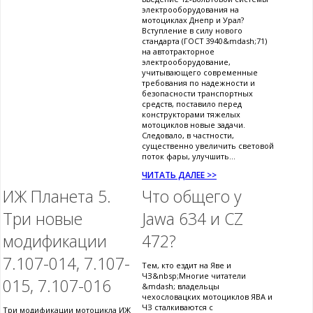
электрооборудования на
мотоциклах Днепр и Урал?
Вступление в силу нового
стандарта (ГОСТ 3940&mdash;71)
на автотракторное
электрооборудование,
учитывающего современные
требования по надежности и
безопасности транспортных
средств, поставило перед
конструкторами тяжелых
мотоциклов новые задачи.
Следовало, в частности,
существенно увеличить световой
поток фары, улучшить...
ЧИТАТЬ ДАЛЕЕ >>
ИЖ Планета 5.
Что общего у
Три новые
Jawa 634 и CZ
модификации
472?
7.107-014, 7.107-
Тем, кто ездит на Яве и
ЧЗ&nbsp;Многие читатели
015, 7.107-016
&mdash; владельцы
чехословацких мотоциклов ЯВА и
ЧЗ сталкиваются с
Три модификации мотоцикла ИЖ