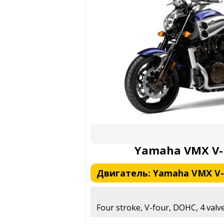
Yamaha VMX V-
Двигатель: Yamaha VMX V-
Four stroke, V-four, DOHC, 4 valve