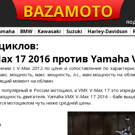
BAZA
MOTO
ПО
amaha
BMW
Kawasaki
Suzuki
Harley-Davidson
циклов:
x 17 2016 против Yamaha 
ении с V-Max 2012 по цене и сопоставление по характерист
кс. мощность, макс. мощность, л.с., макс.мощность на об/ми
утящий момент на об/мин.
о популярный в России мотоцикл, а VMX V-Max 17 это изре
ощность двигателя. Yamaha VMX V-Max 17 2016 - байк выше
ется мотоциклом чуть ниже средней цены .