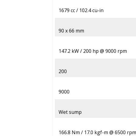
1679 cc / 102.4 cu-in
90 x 66 mm
147.2 kW / 200 hp @ 9000 rpm
200
9000
Wet sump
166.8 Nm / 17.0 kgf-m @ 6500 rp