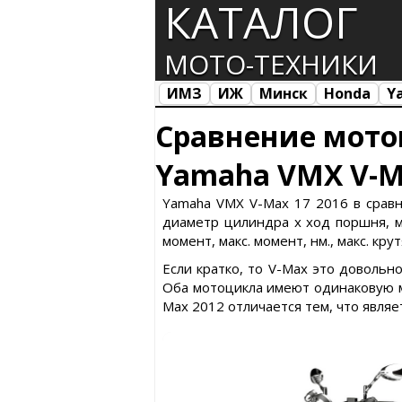
КАТАЛОГ
МОТО-ТЕХНИКИ
ИМЗ
ИЖ
Минск
Honda
Y
Все марки
Загрузка...
Сравнение мото
Yamaha VMX V-Ma
Yamaha VMX V-Max 17 2016 в сравн
диаметр цилиндра х ход поршня, ма
момент, макс. момент, нм., макс. кр
Если кратко, то V-Max это довольн
Оба мотоцикла имеют одинаковую м
Max 2012 отличается тем, что явля