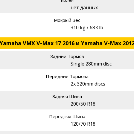
Колея
нет данных
Мокрый Вес
310 kg / 683 lb
 Yamaha VMX V-Max 17 2016 и Yamaha V-Max 201
Задний Тормоз
Single 280mm disc
Передние Тормоза
2x 320mm discs
Задняя Шина
200/50 R18
Передняя Шина
120/70 R18