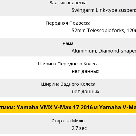
Задняя подвеска
Swingarm Link-type suspens
Передняя Подвеска
52mm Telescopic forks, 120
Рама
Aluminium, Diamond-shape
Ширина Переднего Колеса
нет данных
Ширина Заднего Колеса
нет данных
ики: Yamaha VMX V-Max 17 2016 и Yamaha V-Ma
Старт на Милю
2.7 sec