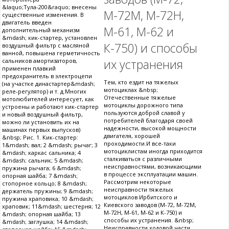
&laquo;Тула-200&raquo; внесены
М-72М, М-72Н,
существенные изменения. В
двигатель введен
М-61, М-62 и
дополнительный механизм
&mdash; кик-стартер, установлен
К-750) и способы
воздушный фильтр с масляной
ванной, повышена герметичность
их устранения
сальников амортизаторов,
применен плавкий
предохранитель в электроцепи
Тем, кто ездит на тяжелых
(на участке династартер&mdash;
мотоциклах &nbsp;
реле-регулятор) и т. д.Многих
Отечественные тяжелые
мотолюбителей интересует, как
мотоциклы дорожного типа
устроены и работают кик-стартер
пользуются доброй славой у
и новый воздушный фильтр,
потребителей благодаря своей
можно ли установить их на
надежности, высокой мощности
машинах первых выпусков)
двигателя, хорошей
&nbsp; Рис. 1. Кик-стартер:
проходимости.И все-таки
1&mdash; вал; 2 &mdash; рычаг; 3
мотоциклистам иногда приходится
&mdash; каркас сальника; 4
сталкиваться с различными
&mdash; сальник; 5 &mdash;
неисправностями, возникающими
пружина рычага; 6 &mdash;
в процессе эксплуатации машин.
опорная шайба; 7 &mdash;
Рассмотрим некоторые
стопорное кольцо; 8 &mdash;
неисправности тяжелых
держатель пружины; 9 &mdash;
мотоциклов Ирбитского и
пружина храповика; 10 &mdash;
Киевского заводов (М-72, М-72М,
храповик; 11&mdash; шестерня; 12
М-72Н, М-61, М-62 и К-750) и
&mdash; опорная шайба; 13
способы их устранения. &nbsp;
&mdash; заглушка; 14 &mdash;
Неисправности ходовой части