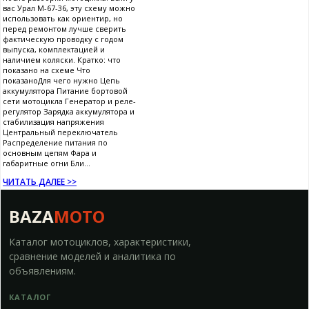
вас Урал М-67-36, эту схему можно
использовать как ориентир, но
перед ремонтом лучше сверить
фактическую проводку с годом
выпуска, комплектацией и
наличием коляски. Кратко: что
показано на схеме Что
показаноДля чего нужно Цепь
аккумулятора Питание бортовой
сети мотоцикла Генератор и реле-
регулятор Зарядка аккумулятора и
стабилизация напряжения
Центральный переключатель
Распределение питания по
основным цепям Фара и
габаритные огни Бли...
ЧИТАТЬ ДАЛЕЕ >>
BAZA
MOTO
Каталог мотоциклов, характеристики,
сравнение моделей и аналитика по
объявлениям.
КАТАЛОГ