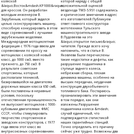
коляской
которой наряду с общей
&laquo;Восток&mdash;КР1000&raquo;
положительной оценкой
для кроссов. Он разработан
вездехода ТМЗ-5.951 содержались
молодым инженером В.
и критические замечания в адрес
Зарубиным, который задался
его изготовителей.Публикуем
целью сконструировать машину,
ответ главного конструктора
способную конкурировать в этом
мототехники Тульского
виде соревнований с лучшими
машиностроительного завода
зарубежными моделями.
В.Пудовеева на это
Международная мотоциклетная
&laquo;открытое письмо&raquo;
федерация с 1976 года ввела для
читателя. Прежде всего хочу
соревновании по кроссу на
напомнить, что в статье В.
мотоциклах с коляской новый
Яковлева были перечислены
класс, до 1000 см3, вместо
такие недостатки и дефеты, как
прежнего, до 750 см3. В
разрушение подшипника в
результате советские
ступице заднего колеса,
спортсмены, которые
небрежная сборка, плохая
располагали техникой,
динамика машины, особенно на
базировавшейся на двигателях
высших передачах, неудачная
дорожных машин класса 650 см8,
конструкция двухобъемного
были поставлены в неравные
топливного бака. Постараюсь
условия, поскольку
проанализировать эти замечания
отечественная промышленность
в том порядке, как они
не выпускает мотоциклов с 1000-
изложены.Разрушение
кубовыми двигателями. ФМС
подшипника колеса &mdash;
СССР, чтобы стимулировать
случай единичный, что
творчество спортсменов и
подтверждается статистикой
заводских конструкторов, с 1977
наших гарантийных станций.
года ввела этот класс во
Точно определить его причину
внутрисоюзных соревнованиях.
сейчас уже трудно. Возможны два