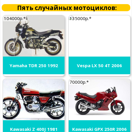
Пять случайных мотоциклов:
104000р.*
135000р.*
Yamaha TDR 250 1992
Vespa LX 50 4T 2006
70000р.*
Kawasaki Z 400J 1981
Kawasaki GPX 250R 2006