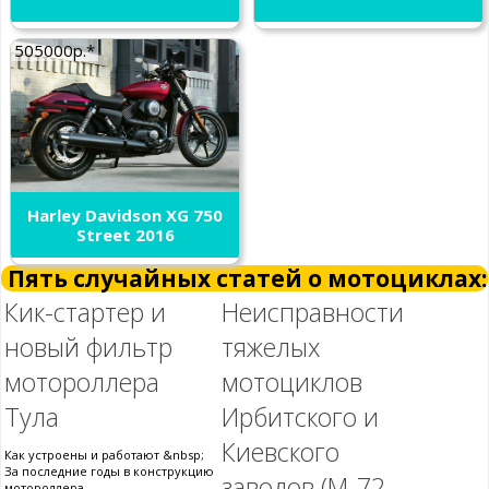
505000р.*
Harley Davidson XG 750
Street 2016
Пять случайных статей о мотоциклах:
Кик-стартер и
Неисправности
новый фильтр
тяжелых
мотороллера
мотоциклов
Тула
Ирбитского и
Киевского
Как устроены и работают &nbsp;
За последние годы в конструкцию
заводов (М-72,
мотороллера