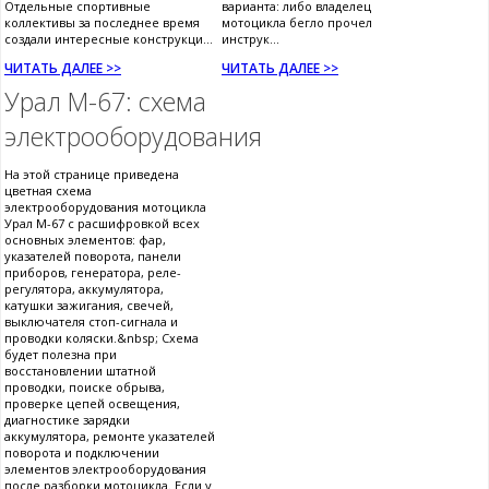
Отдельные спортивные
варианта: либо владелец
коллективы за последнее время
мотоцикла бегло прочел
создали интересные конструкци...
инструк...
ЧИТАТЬ ДАЛЕЕ >>
ЧИТАТЬ ДАЛЕЕ >>
Урал М-67: схема
электрооборудования
На этой странице приведена
цветная схема
электрооборудования мотоцикла
Урал М-67 с расшифровкой всех
основных элементов: фар,
указателей поворота, панели
приборов, генератора, реле-
регулятора, аккумулятора,
катушки зажигания, свечей,
выключателя стоп-сигнала и
проводки коляски.&nbsp; Схема
будет полезна при
восстановлении штатной
проводки, поиске обрыва,
проверке цепей освещения,
диагностике зарядки
аккумулятора, ремонте указателей
поворота и подключении
элементов электрооборудования
после разборки мотоцикла. Если у