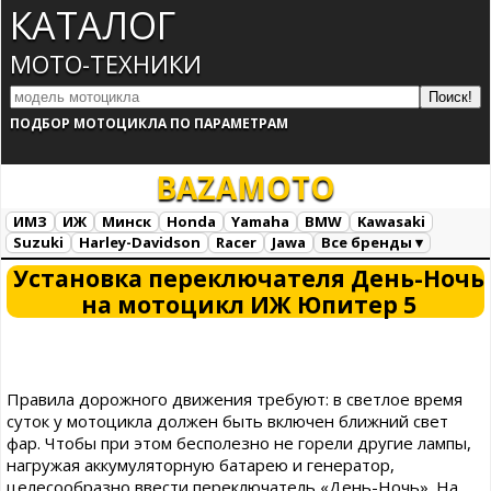
КАТАЛОГ
МОТО-ТЕХНИКИ
ПОДБОР МОТОЦИКЛА ПО ПАРАМЕТРАМ
BAZA
MOTO
ИМЗ
ИЖ
Минск
Honda
Yamaha
BMW
Kawasaki
Suzuki
Harley-Davidson
Racer
Jawa
Все бренды ▾
Все марки
Загрузка...
Установка переключателя День-Ночь
на мотоцикл ИЖ Юпитер 5
Правила дорожного движения требуют: в светлое время
суток у мотоцикла должен быть включен ближний свет
фар. Чтобы при этом бесполезно не горели другие лампы,
нагружая аккумуляторную батарею и генератор,
целесообразно ввести переключатель «День-Ночь». На