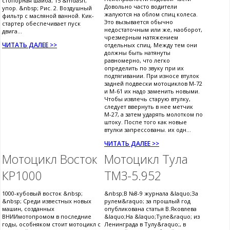
стопорная шайба; 15 &mdash;
Довольно часто водители
упор. &nbsp; Рис. 2. Воздушный
жалуются на облом спиц колеса.
фильтр с масляной ванной. Кик-
Это вызывается обычно
стартер обеспечивает пуск
недостаточным или же, наоборот,
двига...
чрезмерным натяжением
ЧИТАТЬ ДАЛЕЕ >>
отдельных спиц. Между тем они
должны быть натянуты
равномерно, что легко
определить по звуку при их
подтягивании. При износе втулок
задней подвески мотоциклов М-72
и М-61 их надо заменить новыми.
Чтобы извлечь старую втулку,
следует ввернуть в нее метчик
М-27, а затем ударять молотком по
штоку. Поспе того как новые
втулки запрессованы. их одн...
ЧИТАТЬ ДАЛЕЕ >>
Мотоцикл Восток
Мотоцикл Тула
КР1000
ТМЗ-5.952
1000-кубовый восток &nbsp;
&nbsp;В №8-9 журнала &laquo;За
&nbsp; Среди известных новых
рулем&raquo; за прошлый год
машин, созданных
опубликована статья В.Яковлева
ВНИИмотопромом в последние
&laquo;На &laquo;Туле&raquo; из
годы, особняком стоит мотоцикл с
Ленинграда в Тулу&raquo;, в