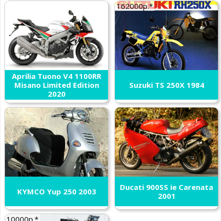
162000р.*
Aprilia Tuono V4 1100RR
Misano Limited Edition
Suzuki TS 250X 1984
2020
Ducati 900SS ie Carenata
KYMCO Yup 250 2003
2001
10000р.*