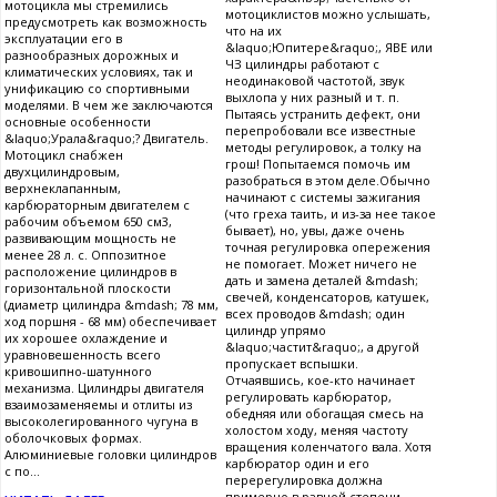
мотоцикла мы стремились
мотоциклистов можно услышать,
предусмотреть как возможность
что на их
эксплуатации его в
&laquo;Юпитере&raquo;, ЯВЕ или
разнообразных дорожных и
ЧЗ цилиндры работают с
климатических условиях, так и
неодинаковой частотой, звук
унификацию со спортивными
выхлопа у них разный и т. п.
моделями. В чем же заключаются
Пытаясь устранить дефект, они
основные особенности
перепробовали все известные
&laquo;Урала&raquo;? Двигатель.
методы регулировок, а толку на
Мотоцикл снабжен
грош! Попытаемся помочь им
двухцилиндровым,
разобраться в этом деле.Обычно
верхнеклапанным,
начинают с системы зажигания
карбюраторным двигателем с
(что греха таить, и из-за нее такое
рабочим объемом 650 см3,
бывает), но, увы, даже очень
развивающим мощность не
точная регулировка опережения
менее 28 л. с. Оппозитное
не помогает. Может ничего не
расположение цилиндров в
дать и замена деталей &mdash;
горизонтальной плоскости
свечей, конденсаторов, катушек,
(диаметр цилиндра &mdash; 78 мм,
всех проводов &mdash; один
ход поршня - 68 мм) обеспечивает
цилиндр упрямо
их хорошее охлаждение и
&laquo;частит&raquo;, а другой
уравновешенность всего
пропускает вспышки.
кривошипно-шатунного
Отчаявшись, кое-кто начинает
механизма. Цилиндры двигателя
регулировать карбюратор,
взаимозаменяемы и отлиты из
обедняя или обогащая смесь на
высоколегированного чугуна в
холостом ходу, меняя частоту
оболочковых формах.
вращения коленчатого вала. Хотя
Алюминиевые головки цилиндров
карбюратор один и его
с по...
перерегулировка должна
примерно в равной степени