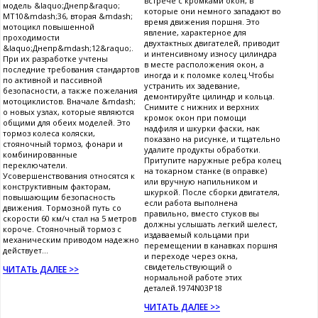
встрече с кромками окон, в
модель &laquo;Днепр&raquo;
которые они немного западают во
МТ10&mdash;36, вторая &mdash;
время движения поршня. Это
мотоцикл повышенной
явление, характерное для
проходимости
двухтактных двигателей, приводит
&laquo;Днепр&mdash;12&raquo;.
и интенсивному износу цилиндра
При их разработке учтены
в месте расположения окон, а
последние требования стандартов
иногда и к поломке колец.Чтобы
по активной и пассивной
устранить их задевание,
безопасности, а также пожелания
демонтируйте цилиндр и кольца.
мотоциклистов. Вначале &mdash;
Снимите с нижних и верхних
о новых узлах, которые являются
кромок окон при помощи
общими для обеих моделей. Это
надфиля и шкурки фаски, нак
тормоз колеса коляски,
показано на рисунке, и тщательно
стояночный тормоз, фонари и
удалите продукты обработки.
комбинированные
Притупите наружные ребра колец
переключатели.
на токарном станке (в оправке)
Усовершенствования относятся к
или вручную напильником и
конструктивным факторам,
шкуркой. После сборки двигателя,
повышающим безопасность
если работа выполнена
движения. Тормозной путь со
правильно, вместо стуков вы
скорости 60 км/ч стал на 5 метров
должны услышать легкий шелест,
короче. Стояночный тормоз с
издаваемый кольцами при
механическим приводом надежно
перемещении в канавках поршня
действует...
и переходе через окна,
свидетельствующий о
ЧИТАТЬ ДАЛЕЕ >>
нормальной работе этих
деталей.1974N03P18
ЧИТАТЬ ДАЛЕЕ >>