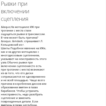
Рывки при
включении
сцепления
&laquo;На мотоцикле ИЖ при
трогании с места стали
ощущаться рывки в трансмиссии.
В чем может быть причина?
&raquo; &mdash; спрашивает Л.
Кольцовский из г.
Шахты.Подобное явление на ИЖе,
как и на других мотоциклах с
многодисковым сцеплением,
указывает на неисправность этого
узла.Обычно рывки при
включении сцепления (то есть
при трогании с места) возникают
из-за того, что его диски
соприкасаются не одновременно
и не всей площадью. Чаще всего
причина в короблении дисков или
образовании вмятин в пазах
барабанов. Чтобы устранить
неисправность, надо разобрать
сцепление и заменить
поврежденные детали. Если
вмятины в пазах неглубоки,