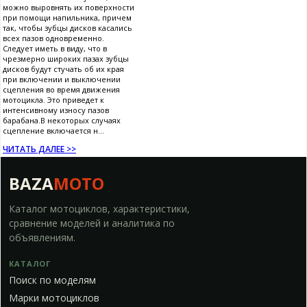
можно выровнять их поверхности
при помощи напильника, причем
так, чтобы зубцы дисков касались
всех пазов одновременно.
Следует иметь в виду, что в
чрезмерно широких пазах зубцы
дисков будут стучать об их края
при включении и выключении
сцепления во время движения
мотоцикла. Это приведет к
интенсивному износу пазов
барабана.В некоторых случаях
сцепление включается н...
ЧИТАТЬ ДАЛЕЕ >>
BAZA
MOTO
Каталог мотоциклов, характеристики,
сравнение моделей и аналитика по
объявлениям.
КАТАЛОГ
Поиск по моделям
Марки мотоциклов