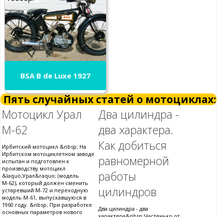
BSA B de Luxe 1927
Пять случайных статей о мотоциклах:
Мотоцикл Урал
Два цилиндра -
М-62
два характера.
Как добиться
Ирбитский мотоцикл &nbsp; На
Ирбитском мотоциклетном заводе
равномерной
испытан и подготовлен к
производству мотоцикл
работы
&laquo;Урал&raquo; (модель
М-62), который должен сменить
цилиндров
устаревший М-72 и переходную
модель М-61, выпускавшуюся в
1960 году. &nbsp; При разработке
Два цилиндра - два
основных параметров нового
характера&nbsp;Частенько от