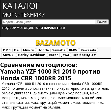
КАТАЛОГ
МОТО-ТЕХНИКИ
ПОДБОР МОТОЦИКЛА ПО ПАРАМЕТРАМ
BAZA
MOTO
ИМЗ
ИЖ
Минск
Honda
Yamaha
BMW
Kawasaki
Suzuki
Harley-Davidson
Racer
Jawa
Все бренды ▾
Все марки
Загрузка...
Сравнение мотоциклов:
Yamaha YZF 1000 R1 2010 против
Honda CBR 1000RR 2015
Yamaha YZF 1000 R1 2010 в сравнении с Honda CBR 1000RR
2015 по цене и сопоставление по характеристикам: двигатель,
объём двигателя, диаметр цилиндра х ход поршня, макс.
мощность, макс. мощность, л.с., макс.мощность на об/мин.,
степень сжатия, макс. крутящий момент, макс. момент, нм.,
макс. крутящий момент на об/мин.