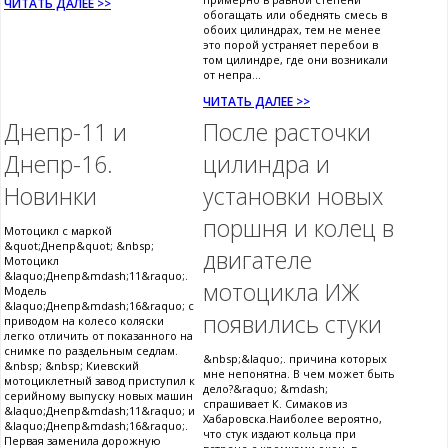
ЧИТАТЬ ДАЛЕЕ >>
обогащать или обеднять смесь в
обоих цилиндрах, тем не менее
это порой устраняет перебои в
том цилиндре, где они возникали
от непра...
ЧИТАТЬ ДАЛЕЕ >>
Днепр-11 и
После расточки
Днепр-16.
цилиндра и
Новинки
установки новых
поршня и колец в
Мотоцикл с маркой
&quot;Днепр&quot; &nbsp;
двигателе
Мотоцикл
&laquo;Днепр&mdash;11&raquo;.
мотоцикла ИЖ
Модель
&laquo;Днепр&mdash;16&raquo; с
появились стуки
приводом на колесо коляски
легко отличить от показанного на
снимке по раздельным седлам.
&nbsp;&laquo;. причина которых
&nbsp; &nbsp; Киевский
мне непонятна. В чем может быть
мотоциклетный завод приступил к
дело?&raquo; &mdash;
серийному выпуску новых машин
спрашивает К. Симаков из
&laquo;Днепр&mdash;11&raquo; и
Хабаровска.Наиболее вероятно,
&laquo;Днепр&mdash;16&raquo;.
что стук издают кольца при
Первая заменила дорожную