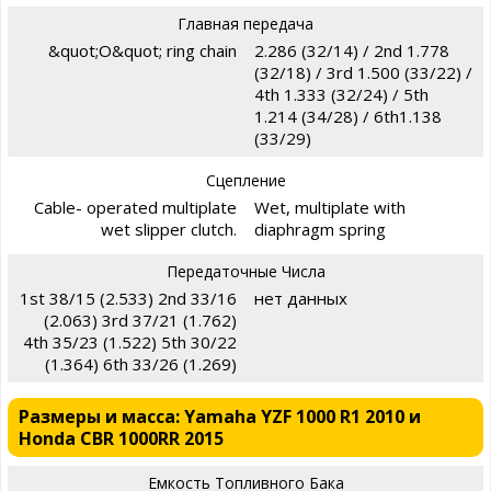
Главная передача
&quot;O&quot; ring chain
2.286 (32/14) / 2nd 1.778
(32/18) / 3rd 1.500 (33/22) /
4th 1.333 (32/24) / 5th
1.214 (34/28) / 6th1.138
(33/29)
Сцепление
Cable- operated multiplate
Wet, multiplate with
wet slipper clutch.
diaphragm spring
Передаточные Числа
1st 38/15 (2.533) 2nd 33/16
нет данных
(2.063) 3rd 37/21 (1.762)
4th 35/23 (1.522) 5th 30/22
(1.364) 6th 33/26 (1.269)
Размеры и масса: Yamaha YZF 1000 R1 2010 и
Honda CBR 1000RR 2015
Емкость Топливного Бака