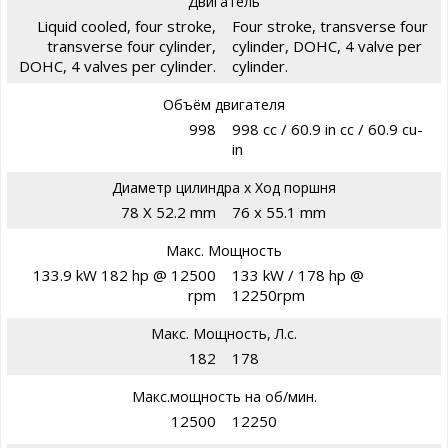
Двигатель
Liquid cooled, four stroke,
Four stroke, transverse four
transverse four cylinder,
cylinder, DOHC, 4 valve per
DOHC, 4 valves per cylinder.
cylinder.
Объём двигателя
998
998 cc / 60.9 in cc / 60.9 cu-
in
Диаметр цилиндра х Ход поршня
78 X 52.2 mm
76 x 55.1 mm
Макс. Мощность
133.9 kW 182 hp @ 12500
133 kW / 178 hp @
rpm
12250rpm
Макс. Мощность, Л.с.
182
178
Макс.мощность на об/мин.
12500
12250