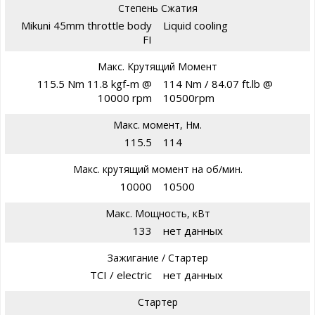
Степень Сжатия
Mikuni 45mm throttle body
Liquid cooling
FI
Макс. Крутящий Момент
115.5 Nm 11.8 kgf-m @
114 Nm / 84.07 ft.lb @
10000 rpm
10500rpm
Макс. момент, Нм.
115.5
114
Макс. крутящий момент на об/мин.
10000
10500
Макс. Мощность, кВт
133
нет данных
Зажигание / Стартер
TCI / electric
нет данных
Стартер